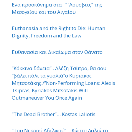
΄Ενα προσκύνημα στα ” ‘Αουσβιτς” της
Μεσογείου και του Αιγαίου
Euthanasia and the Right to Die: Human
Dignity, Freedom and the Law
Ευθανασία και Δικαίωμα στον Θάνατο
“Κόκκινα δάνεια” . Αλέξη Τσίπρα, θα σου
“βάλει πάλι τα γυαλιά”ο Κυριάκος
Μητσοτάκης./”Non-Performing Loans: Alexis
Tsipras, Kyriakos Mitsotakis Will
Outmaneuver You Once Again
“The Dead Brother”… Kostas Laliotis
“Του Νεκρού Αδελφού” …Κώστα Λαλιώτη