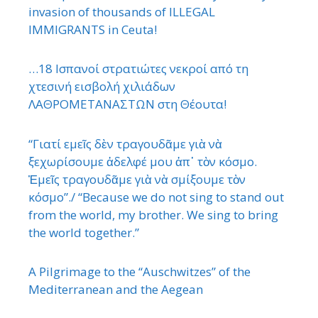
invasion of thousands of ILLEGAL
IMMIGRANTS in Ceuta!
…18 Ισπανοί στρατιώτες νεκροί από τη
χτεσινή εισβολή χιλιάδων
ΛΑΘΡΟΜΕΤΑΝΑΣΤΩΝ στη Θέουτα!
“Γιατί εμεῖς δὲν τραγουδᾶμε γιὰ νὰ
ξεχωρίσουμε ἀδελφέ μου ἀπ᾿ τὸν κόσμο.
Ἐμεῖς τραγουδᾶμε γιὰ νὰ σμίξουμε τὸν
κόσμο”./ “Because we do not sing to stand out
from the world, my brother. We sing to bring
the world together.”
A Pilgrimage to the “Auschwitzes” of the
Mediterranean and the Aegean