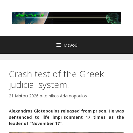
Μετάβαση
σε
περιεχόμενο
Μενού
Crash test of the Greek
judicial system.
21 Μαΐου 2026
από
nikos Adamopoulos
A
lexandros Giotopoulos released from prison. He was
sentenced to life imprisonment 17 times as the
leader of “November 17”.