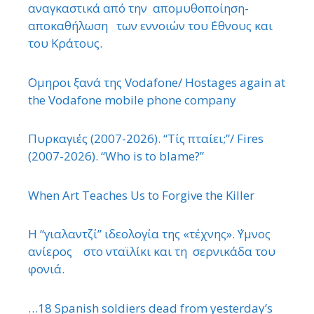
αναγκαστικά από την απομυθοποίηση-
αποκαθήλωση των εννοιών του ΄Εθνους και
του Κράτους.
΄Ομηροι ξανά της Vodafone/ Hostages again at
the Vodafone mobile phone company
Πυρκαγιές (2007-2026). “Τίς πταίει;”/ Fires
(2007-2026). “Who is to blame?”
When Art Teaches Us to Forgive the Killer
Η “γιαλαντζί” ιδεολογία της «τέχνης». ΄Υμνος
ανίερος στο νταϊλίκι και τη σερνικάδα του
φονιά.
…18 Spanish soldiers dead from yesterday’s