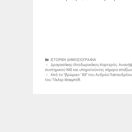
Κατηγορίες
ΙΣΤΟΡΙΚΗ ΔΗΜΟΣΙΟΓΡΑΦΙΑ
Δραγασάκης-Θεοδωρικάκος-Καρτερός. Ανανήψαν
συστημικού ΚΚΕ και υπηρετούντες σήμερα επαξίως
Από το “βρώμικο ‘ 89” του Ανδρέα Παπανδρέου
του Τάιλερ Μακμπέθ.