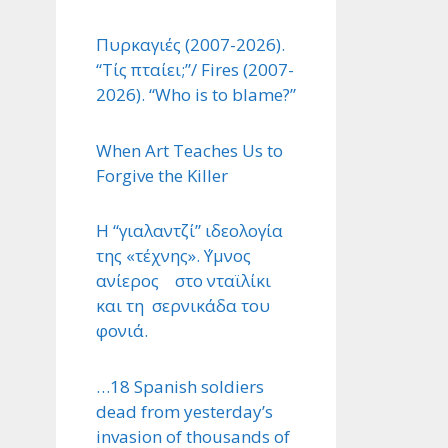
Πυρκαγιές (2007-2026).
“Τίς πταίει;”/ Fires (2007-
2026). “Who is to blame?”
When Art Teaches Us to
Forgive the Killer
Η “γιαλαντζί” ιδεολογία
της «τέχνης». ΄Υμνος
ανίερος στο νταϊλίκι
και τη σερνικάδα του
φονιά.
…18 Spanish soldiers
dead from yesterday’s
invasion of thousands of