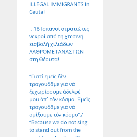
ILLEGAL IMMIGRANTS in
Ceuta!
…18 Ισπανοί στρατιώτες
νεκροί από τη χτεσινή
εισβολή χιλιάδων
ΛΑΘΡΟΜΕΤΑΝΑΣΤΩΝ
στη Θέουτα!
“Γιατί εμεῖς δὲν
τραγουδᾶμε γιὰ νὰ
ξεχωρίσουμε ἀδελφέ
μου ἀπ᾿ τὸν κόσμο. Ἐμεῖς
τραγουδᾶμε γιὰ νὰ
σμίξουμε τὸν κόσμο”./
“Because we do not sing
to stand out from the