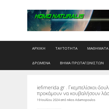
Μετάβαση
σε
περιεχόμενο
ΑΡΧΙΚΗ
ΤΑΥΤΟΤΗΤΑ
ΜΑΘΗΜΑΤΑ 
ΔΡΩΜΕΝΑ
ΒΗΜΑ ΠΡΩΤΑΓΩΝΙΣΤΩΝ
iefimerida.gr . Γκεμπελίσκοι-δο
προκάμουν να κουβαλήσουν λάσ
19 Ιουλίου 2024
από
nikos Adamopoulos