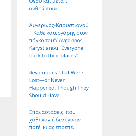
Θεού και μετά τ ΄
ανθρώπου»
Αυγερινός-Καρυστιανού
. “Κάθε κατεργάρης στον
πάγκο του”/ Avgerinos –
Karystianou “Εveryone
back to their places”
Revolutions That Were
Lost—or Never
Happened, Though They
Should Have
Επαναστάσεις που
χάθηκαν ή δεν έγιναν
ποτέ, κι ας έπρεπε.