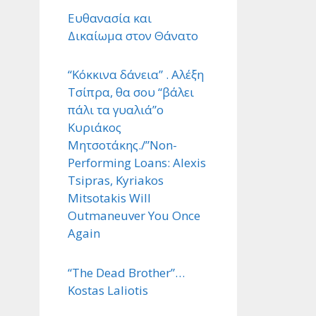
Ευθανασία και
Δικαίωμα στον Θάνατο
“Κόκκινα δάνεια” . Αλέξη
Τσίπρα, θα σου “βάλει
πάλι τα γυαλιά”ο
Κυριάκος
Μητσοτάκης./”Non-
Performing Loans: Alexis
Tsipras, Kyriakos
Mitsotakis Will
Outmaneuver You Once
Again
“The Dead Brother”…
Kostas Laliotis