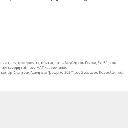
τες μεν, φοιτήσαντες, πάντως, στη… Μεγάλη του Γένους Σχολή , του
 την έννομη τάξη των ΜΑΤ και των funds
 και της Δήμητρας Λιάνη στο “βρώμικο 2024” του Στέφανου Κασσελάκη και