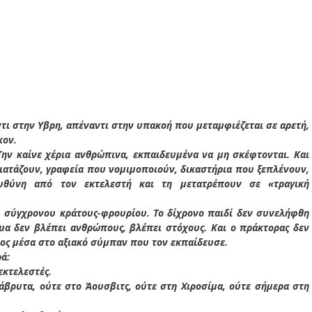
ντι στην Υβρη, απέναντι στην υπακοή που μεταμφιέζεται σε αρετή,
κον.
Την καίνε χέρια ανθρώπινα, εκπαιδευμένα να μη σκέφτονται. Και
διατάζουν, γραφεία που νομιμοποιούν, δικαστήρια που ξεπλένουν,
υθύνη από τον εκτελεστή και τη μετατρέπουν σε «τραγική
του σύγχρονου κράτους-φρουρίου. Το δίχρονο παιδί δεν συνελήφθη
μα δεν βλέπει ανθρώπους, βλέπει στόχους. Και ο πράκτορας δεν
νος μέσα στο αξιακό σύμπαν που τον εκπαίδευσε.
ά:
εκτελεστές.
άβρυτα, ούτε στο Άουσβιτς, ούτε στη Χιροσίμα, ούτε σήμερα στη