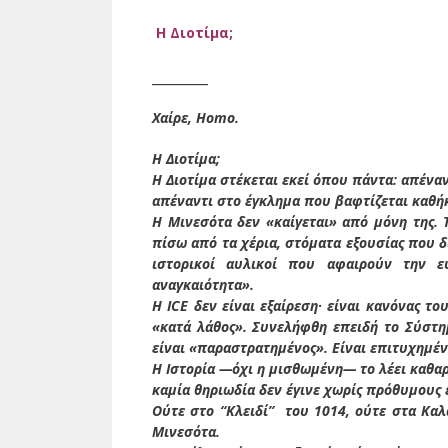
Η Διοτίμα;
_______
Χαίρε, Homo.
Η Διοτίμα;
Η Διοτίμα στέκεται εκεί όπου πάντα: απένα
απέναντι στο έγκλημα που βαφτίζεται καθή
Η Μινεσότα δεν «καίγεται» από μόνη της. 
πίσω από τα χέρια, στόματα εξουσίας που 
ιστορικοί αυλικοί που αφαιρούν την ε
αναγκαιότητα».
Η ICE δεν είναι εξαίρεση· είναι κανόνας 
«κατά λάθος». Συνελήφθη επειδή το Σύστη
είναι «παραστρατημένος». Είναι επιτυχημέ
Η Ιστορία —όχι η μισθωμένη— το λέει καθαρ
καμία θηριωδία δεν έγινε χωρίς πρόθυμους 
Ούτε στο “Κλειδί” του 1014, ούτε στα Καλ
Μινεσότα.