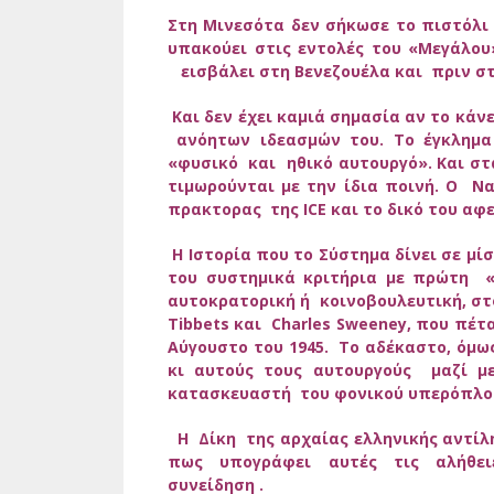
Στη Μινεσότα δεν σήκωσε το πιστόλι
υπακούει στις εντολές του «Μεγάλου
εισβάλει στη Βενεζουέλα και πριν στ
Και δεν έχει καμιά σημασία αν το κάν
ανόητων ιδεασμών του. Το έγκλημα
«φυσικό και ηθικό αυτουργό». Και στ
τιμωρούνται με την ίδια ποινή. Ο Ν
πρακτορας της
ICE
και το δικό του αφ
Η Ιστορία που το Σύστημα δίνει σε μί
του συστημικά κριτήρια με πρώτη «α
αυτοκρατορική ή κοινοβουλευτική, στο
Tibbets και
Charles Sweeney,
που πέτα
Αύγουστο του 1945. Το αδέκαστο, όμω
κι αυτούς τους αυτουργούς μαζί μ
κατασκευαστή του φονικού υπερόπλο
Η Δίκη της αρχαίας ελληνικής αντίλη
πως υπογράφει αυτές τις αλήθειες
συνείδηση .