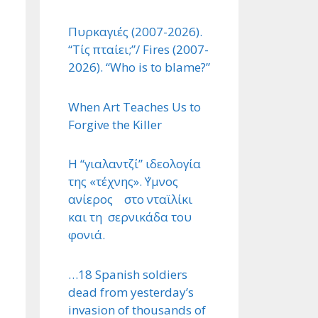
Πυρκαγιές (2007-2026).
“Τίς πταίει;”/ Fires (2007-
2026). “Who is to blame?”
When Art Teaches Us to
Forgive the Killer
Η “γιαλαντζί” ιδεολογία
της «τέχνης». ΄Υμνος
ανίερος στο νταϊλίκι
και τη σερνικάδα του
φονιά.
…18 Spanish soldiers
dead from yesterday’s
invasion of thousands of