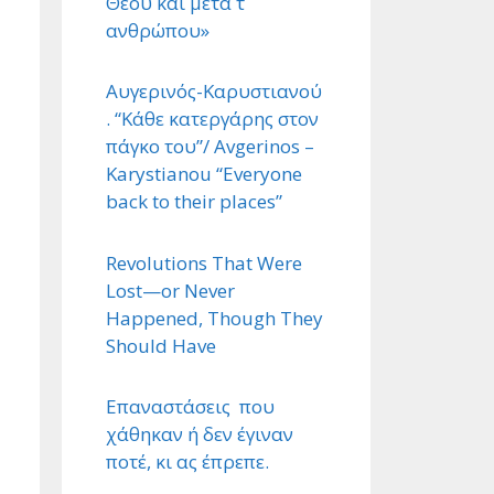
Θεού και μετά τ ΄
ανθρώπου»
Αυγερινός-Καρυστιανού
. “Κάθε κατεργάρης στον
πάγκο του”/ Avgerinos –
Karystianou “Εveryone
back to their places”
Revolutions That Were
Lost—or Never
Happened, Though They
Should Have
Επαναστάσεις που
χάθηκαν ή δεν έγιναν
ποτέ, κι ας έπρεπε.