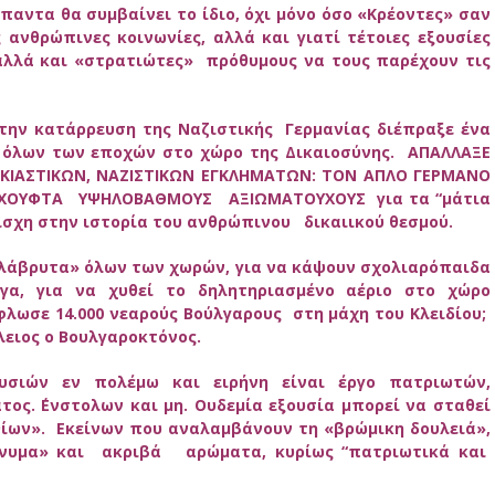
αντα θα συμβαίνει το ίδιο, όχι μόνο όσο «Κρέοντες» σαν
ανθρώπινες κοινωνίες, αλλά και γιατί τέτοιες εξουσίες
,αλλά και «στρατιώτες» πρόθυμους να τους παρέχουν τις
 την κατάρρευση της Ναζιστικής Γερμανίας διέπραξε ένα
όλων των εποχών στο χώρο της Δικαιοσύνης. ΑΠΑΛΛΑΞΕ
ΚΙΑΣΤΙΚΩΝ, ΝΑΖΙΣΤΙΚΩΝ ΕΓΚΛΗΜΑΤΩΝ: ΤΟΝ ΑΠΛΟ ΓΕΡΜΑΝΟ
Α ΧΟΥΦΤΑ ΥΨΗΛΟΒΑΘΜΟΥΣ ΑΞΙΩΜΑΤΟΥΧΟΥΣ για τα “μάτια
αίσχη στην ιστορία του ανθρώπινου δικαιικού θεσμού.
αλάβρυτα» όλων των χωρών, για να κάψουν σχολιαρόπαιδα
γγα, για να χυθεί το δηλητηριασμένο αέριο στο χώρο
λωσε 14.000 νεαρούς Βούλγαρους στη μάχη του Κλειδίου;
ίλειος ο Βουλγαροκτόνος.
υσιών εν πολέμω και ειρήνη είναι έργο πατριωτών,
ς. ΄Ενστολων και μη. Ουδεμία εξουσία μπορεί να σταθεί
θίων». Εκείνων που αναλαμβάνουν τη «βρώμικη δουλειά»,
ώνυμα» και ακριβά αρώματα, κυρίως “πατριωτικά και