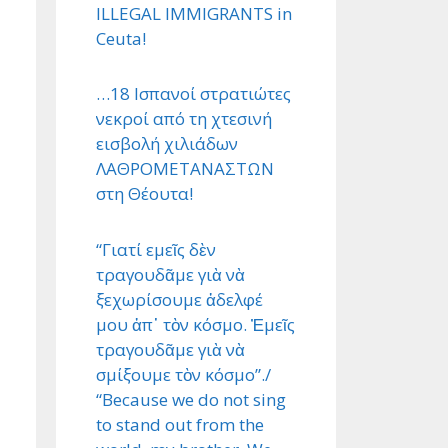
ILLEGAL IMMIGRANTS in
Ceuta!
…18 Ισπανοί στρατιώτες
νεκροί από τη χτεσινή
εισβολή χιλιάδων
ΛΑΘΡΟΜΕΤΑΝΑΣΤΩΝ
στη Θέουτα!
“Γιατί εμεῖς δὲν
τραγουδᾶμε γιὰ νὰ
ξεχωρίσουμε ἀδελφέ
μου ἀπ᾿ τὸν κόσμο. Ἐμεῖς
τραγουδᾶμε γιὰ νὰ
σμίξουμε τὸν κόσμο”./
“Because we do not sing
to stand out from the