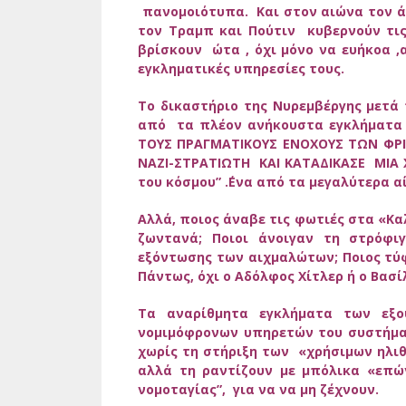
πανομοιότυπα. Και στον αιώνα τον άπ
τον Τραμπ και Πούτιν κυβερνούν τις 
βρίσκουν ώτα , όχι μόνο να ευήκοα 
εγκληματικές υπηρεσίες τους.
Το δικαστήριο της Νυρεμβέργης μετά
από τα πλέον ανήκουστα εγκλήματα 
ΤΟΥΣ ΠΡΑΓΜΑΤΙΚΟΥΣ ΕΝΟΧΟΥΣ ΤΩΝ ΦΡΙ
ΝΑΖΙ-ΣΤΡΑΤΙΩΤΗ ΚΑΙ ΚΑΤΑΔΙΚΑΣΕ ΜΙ
του κόσμου” .΄Ενα από τα μεγαλύτερα 
Αλλά, ποιος άναβε τις φωτιές στα «Κ
ζωντανά; Ποιοι άνοιγαν τη στρόφι
εξόντωσης των αιχμαλώτων; Ποιος τύφ
Πάντως, όχι ο Αδόλφος Χίτλερ ή ο Βασ
Τα αναρίθμητα εγκλήματα των εξο
νομιμόφρονων υπηρετών του συστήματο
χωρίς τη στήριξη των «χρήσιμων ηλι
αλλά τη ραντίζουν με μπόλικα «επ
νομοταγίας”, για να να μη ζέχνουν.