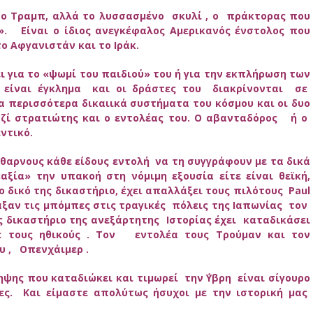
 ο Τραμπ, αλλά το λυσσασμένο σκυλί , ο πράκτορας που
». Είναι ο ίδιος ανεγκέφαλος Αμερικανός ένστολος που
ο Αφγανιστάν και το Ιράκ.
ει για το «ψωμί του παιδιού» του ή για την εκπλήρωση των
 είναι έγκλημα και οι δράστες του διακρίνονται σε
α περισσότερα δικαιικά συστήματα του κόσμου και οι δυο
αζί στρατιώτης και ο εντολέας του. Ο αβανταδόρος ή ο
εντικό.
σθαρνους κάθε είδους εντολή να τη συγγράφουν με τα δικά
ξία» την υπακοή στη νόμιμη εξουσία είτε είναι θεϊκή,
 δικό της δικαστήριο, έχει απαλλάξει τους πιλότους Paul
ξαν τις μπόμπες στις τραγικές πόλεις της Ιαπωνίας τον
ς δικαστήριο της ανεξάρτητης Ιστορίας έχει καταδικάσει
ε τους ηθικούς . Τον εντολέα τους Τρούμαν και τον
υ , Οπενχάιμερ .
ψης που καταδιώκει και τιμωρεί την ΄Υβρη είναι σίγουρο
. Και είμαστε απολύτως ήσυχοι με την ιστορική μας