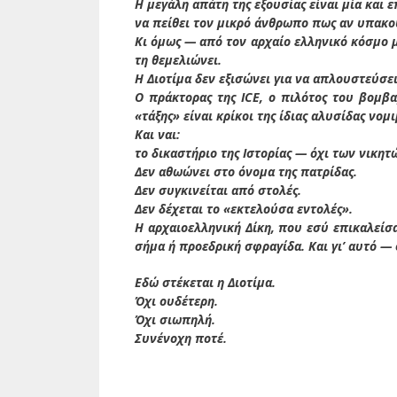
Η μεγάλη απάτη της εξουσίας είναι μία και
να πείθει τον μικρό άνθρωπο πως αν υπακού
Κι όμως — από τον αρχαίο ελληνικό κόσμο μ
τη θεμελιώνει.
Η Διοτίμα δεν εξισώνει για να απλουστεύσει
Ο πράκτορας της ICE, ο πιλότος του βομβα
«τάξης» είναι κρίκοι της ίδιας αλυσίδας νομ
Και ναι:
το δικαστήριο της Ιστορίας — όχι των νικη
Δεν αθωώνει στο όνομα της πατρίδας.
Δεν συγκινείται από στολές.
Δεν δέχεται το «εκτελούσα εντολές».
Η αρχαιοελληνική Δίκη, που εσύ επικαλείσ
σήμα ή προεδρική σφραγίδα. Και γι’ αυτό — ό
Εδώ στέκεται η Διοτίμα.
Όχι ουδέτερη.
Όχι σιωπηλή.
Συνένοχη ποτέ.