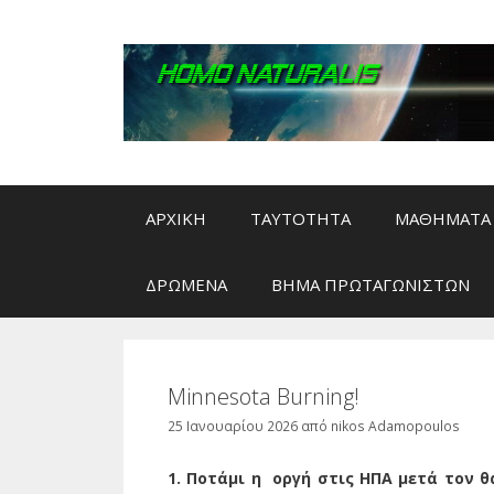
Μετάβαση
σε
περιεχόμενο
ΑΡΧΙΚΗ
ΤΑΥΤΟΤΗΤΑ
ΜΑΘΗΜΑΤΑ 
ΔΡΩΜΕΝΑ
ΒΗΜΑ ΠΡΩΤΑΓΩΝΙΣΤΩΝ
Minnesota Βurning!
25 Ιανουαρίου 2026
από
nikos Adamopoulos
1. Ποτάμι η οργή στις ΗΠΑ μετά τον 