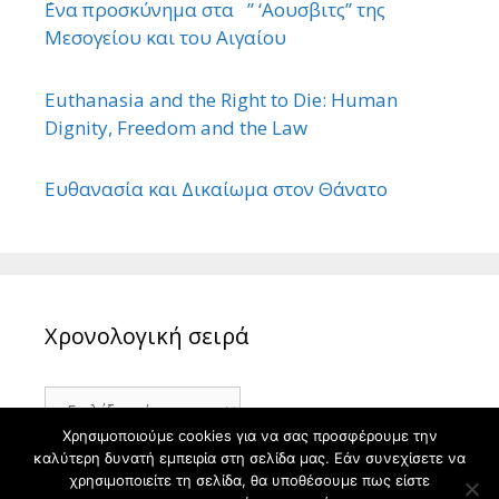
΄Ενα προσκύνημα στα ” ‘Αουσβιτς” της
Μεσογείου και του Αιγαίου
Euthanasia and the Right to Die: Human
Dignity, Freedom and the Law
Ευθανασία και Δικαίωμα στον Θάνατο
Χρονολογική σειρά
Χρονολογική
σειρά
Χρησιμοποιούμε cookies για να σας προσφέρουμε την
καλύτερη δυνατή εμπειρία στη σελίδα μας. Εάν συνεχίσετε να
χρησιμοποιείτε τη σελίδα, θα υποθέσουμε πως είστε