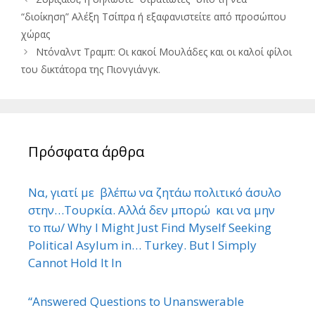
“διοίκηση” Αλέξη Τσίπρα ή εξαφανιστείτε από προσώπου
χώρας
Ντόναλντ Τραμπ: Οι κακοί Μουλάδες και οι καλοί φίλοι
του δικτάτορα της Πιονγιάνγκ.
Πρόσφατα άρθρα
Να, γιατί με βλέπω να ζητάω πολιτικό άσυλο
στην…Τουρκία. Αλλά δεν μπορώ και να μην
το πω/ Why I Might Just Find Myself Seeking
Political Asylum in… Turkey. But I Simply
Cannot Hold It In
“Answered Questions to Unanswerable