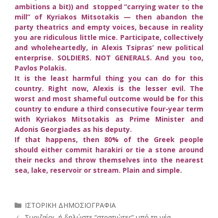
ambitions a bit)) and stopped “carrying water to the
mill” of Kyriakos Mitsotakis — then abandon the
party theatrics and empty voices, because in reality
you are ridiculous little mice. Participate, collectively
and wholeheartedly, in Alexis Tsipras’ new political
enterprise. SOLDIERS. NOT GENERALS. And you too,
Pavlos Polakis.
It is the least harmful thing you can do for this
country. Right now, Alexis is the lesser evil. The
worst and most shameful outcome would be for this
country to endure a third consecutive four-year term
with Kyriakos Mitsotakis as Prime Minister and
Adonis Georgiades as his deputy.
If that happens, then 80% of the Greek people
should either commit harakiri or tie a stone around
their necks and throw themselves into the nearest
sea, lake, reservoir or stream. Plain and simple.
Κατηγορίες
ΙΣΤΟΡΙΚΗ ΔΗΜΟΣΙΟΓΡΑΦΙΑ
Συριζαίοι, ή δηλώστε “στρατιώτες” υπό τη νέα