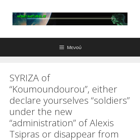
Μετάβαση
σε
περιεχόμενο
Μενού
SYRIZA of
“Koumoundourou”, either
declare yourselves “soldiers”
under the new
“administration” of Alexis
Tsipras or disappear from