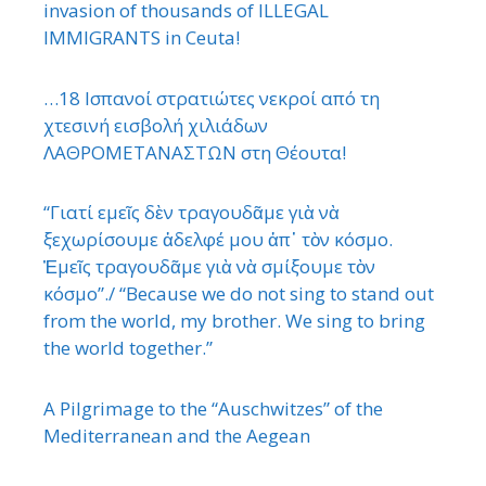
invasion of thousands of ILLEGAL
IMMIGRANTS in Ceuta!
…18 Ισπανοί στρατιώτες νεκροί από τη
χτεσινή εισβολή χιλιάδων
ΛΑΘΡΟΜΕΤΑΝΑΣΤΩΝ στη Θέουτα!
“Γιατί εμεῖς δὲν τραγουδᾶμε γιὰ νὰ
ξεχωρίσουμε ἀδελφέ μου ἀπ᾿ τὸν κόσμο.
Ἐμεῖς τραγουδᾶμε γιὰ νὰ σμίξουμε τὸν
κόσμο”./ “Because we do not sing to stand out
from the world, my brother. We sing to bring
the world together.”
A Pilgrimage to the “Auschwitzes” of the
Mediterranean and the Aegean