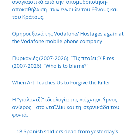
αναγκαστικά από την απομυθοποίηση-
αποκαθήλωση των εννοιών του ΄Εθνους και
του Κράτους.
΄Ομηροι ξανά της Vodafone/ Hostages again at
the Vodafone mobile phone company
Πυρκαγιές (2007-2026). “Τίς πταίει;”/ Fires
(2007-2026). “Who is to blame?”
When Art Teaches Us to Forgive the Killer
Η “γιαλαντζί” ιδεολογία της «τέχνης». ΄Υμνος
ανίερος στο νταϊλίκι και τη σερνικάδα του
φονιά.
…18 Spanish soldiers dead from yesterday’s