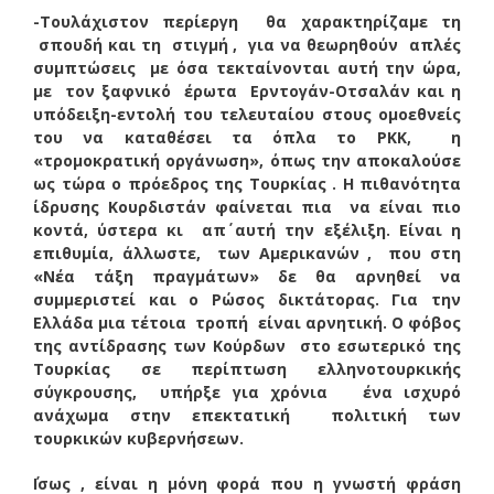
-Τουλάχιστον περίεργη θα χαρακτηρίζαμε τη
σπουδή και τη στιγμή , για να θεωρηθούν απλές
συμπτώσεις με όσα τεκταίνονται αυτή την ώρα,
με τον ξαφνικό έρωτα Ερντογάν-Οτσαλάν και η
υπόδειξη-εντολή του τελευταίου στους ομοεθνείς
του να καταθέσει τα όπλα το ΡKΚ, η
«τρομοκρατική οργάνωση», όπως την αποκαλούσε
ως τώρα ο πρόεδρος της Τουρκίας . Η πιθανότητα
ίδρυσης Κουρδιστάν φαίνεται πια να είναι πιο
κοντά, ύστερα κι απ΄ αυτή την εξέλιξη. Είναι η
επιθυμία, άλλωστε, των Αμερικανών , που στη
«Νέα τάξη πραγμάτων» δε θα αρνηθεί να
συμμεριστεί και ο Ρώσος δικτάτορας. Για την
Ελλάδα μια τέτοια τροπή είναι αρνητική. Ο φόβος
της αντίδρασης των Κούρδων στο εσωτερικό της
Τουρκίας σε περίπτωση ελληνοτουρκικής
σύγκρουσης, υπήρξε για χρόνια ένα ισχυρό
ανάχωμα στην επεκτατική πολιτική των
τουρκικών κυβερνήσεων.
΄Ισως , είναι η μόνη φορά που η γνωστή φράση