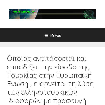
Μετάβαση
σε
περιεχόμενο
Μενού
΄Οποιος αντιτάσσεται και
εμποδίζει την είσοδο της
Τουρκίας στην Ευρωπαϊκή
΄Ενωση , ή αρνείται τη λύση
των ελληνοτουρκικών
διαφορών με προσφυγή