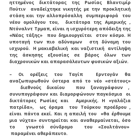
ηττημένος δικτάτορας της Ρωσίας Βλαντιμίρ
Πούτιν αναδείχτηκε νικητής με την προκλητική
στάση και την αλλοπρόσαλλη συμπεριφορά του
νέου ομολόγου του, δικτάτορα της Αμερικής ,
Ντόναλντ Τρμαπ, είναι η ισχυρότερη απόδειξη της
«Νέας τάξης» που δημιουργείται στον κόσμο. Η
υποταγή των πιο αδύναμων στη δύναμη του
ισχυρού. Η μακιαβελική και ναζιστική αντίληψη
της άσκησης εξουσίας σε βάρος όλων των
διαχρονικών και απαρασάλευτων φυσικών αξιών.
– Οι ορέξεις του Ταγίπ Ερντογάν θα
αναζωπυρωθούν ύστερα από το νέο «στάτους»
διεθνούς δικαίου που ξαναγράφουν ,
συνυπογράφουν και διαμορφώνουν παγκόσμια οι
δικτάτορες Ρωσίας και Αμερικής. Η «γαλάζια
πατρίδα», ως όραμα του Τούρκου προέδρου ,
είναι πάντα εκεί. Και η απειλή του «θα έρθουμε
μια νύχτα» συντηρείται και αναθερμαίνεται, όσο
το γνωστό σύνδρομο του «Σουλτάνου»
παραμένει αθεράπευτο.