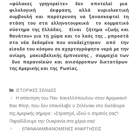
«φύλακες γρηγορείτε» δεν αποτελεί μια
φιλολογική έκφραση, αλλά κυριολεκτική
συμβουλή και παρότρυνση να ξανασκεφτεί τη
στάση του στα ελληνοτουρκικά το κομματικό
σύστημα της Ελλάδας. Είναι ζήτημα «ζωής και
θανάτου» για τη χώρα και το λαός της , μπροστά
στα νέα δεδομένα που αναδείχτηκαν από την
είσοδο του κόσμου σε αχαρτογράφητα νερά με την
ανίερη, μακιαβελικής έμπνευσης , συμμαχία των
δυο παρανοϊκών και ανισόρροπων δικτατόρων
της Αμερικής και της Ρωσίας.
Κατηγορίες
ΙΣΤΟΡΙΚΕΣ ΣΕΛΙΔΕΣ
Η απάντηση του Παν. Κανελλόπουλου στον Αμερικανό
Βαν Φλητ, που δεν επανέλαβε ο Ζελένσκι στο δικτάτορα
της Αμερικής σήμερα : «Στρατηγέ, ιδού ο στρατός σας”!
Παραδίδουμε την Ουκρανία στα χέρια σας!
ΕΠΑΝΑΛΑΜΒΑΝΟΜΕΝΕΣ ΑΝΑΡΤΗΣΕΙΣ