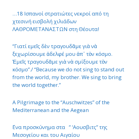
…18 Ισπανοί στρατιώτες νεκροί από τη
χτεσινή εισβολή χιλιάδων
ΛΑΘΡΟΜΕΤΑΝΑΣΤΩΝ στη Θέουτα!
“Γιατί εμεῖς δὲν τραγουδᾶμε γιὰ νὰ
ξεχωρίσουμε ἀδελφέ μου ἀπ᾿ τὸν κόσμο.
Ἐμεῖς τραγουδᾶμε γιὰ νὰ σμίξουμε τὸν
κόσμο”./ “Because we do not sing to stand out
from the world, my brother. We sing to bring
the world together.”
A Pilgrimage to the “Auschwitzes” of the
Mediterranean and the Aegean
΄Ενα προσκύνημα στα ” ‘Αουσβιτς” της
Μεσογείου και του Αιγαίου