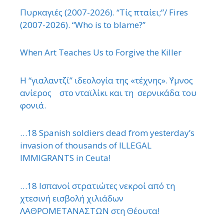
Πυρκαγιές (2007-2026). “Τίς πταίει;”/ Fires
(2007-2026). “Who is to blame?”
When Art Teaches Us to Forgive the Killer
Η “γιαλαντζί” ιδεολογία της «τέχνης». ΄Υμνος
ανίερος στο νταϊλίκι και τη σερνικάδα του
φονιά.
…18 Spanish soldiers dead from yesterday’s
invasion of thousands of ILLEGAL
IMMIGRANTS in Ceuta!
…18 Ισπανοί στρατιώτες νεκροί από τη
χτεσινή εισβολή χιλιάδων
ΛΑΘΡΟΜΕΤΑΝΑΣΤΩΝ στη Θέουτα!