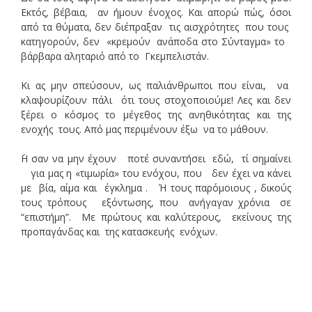
Εκτός, βέβαια, αν ήμουν ένοχος. Και απορώ πώς, όσοι
από τα θύματα, δεν διέπραξαν τις αισχρότητες που τους
κατηγορούν, δεν «κρεμούν ανάποδα στο Σύνταγμα» το
βάρβαρα αληταριό από το Γκεμπελιστάν.
Κι ας μην σπεύσουν, ως παλιάνθρωποι που είναι, να
κλαψουρίζουν πάλι ότι τους στοχοποιούμε! Λες και δεν
ξέρει ο κόσμος το μέγεθος της ανηθικότητας και της
ενοχής τους. Από μας περιμένουν έξω να το μάθουν.
΄Η σαν να μην έχουν ποτέ συναντήσει εδώ, τί σημαίνει
για μας η «τιμωρία» του ενόχου, που δεν έχει να κάνει
με βία, αίμα και έγκλημα . Ή τους παρόμοιους , δικούς
τους τρόπους εξόντωσης, που ανήγαγαν χρόνια σε
“επιστήμη”. Με πρώτους και καλύτερους, εκείνους της
προπαγάνδας και της κατασκευής ενόχων.