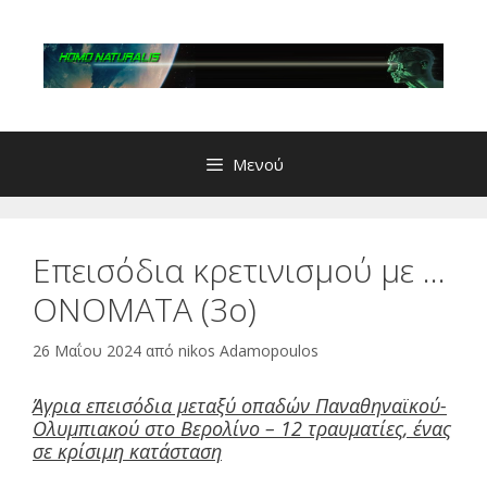
Μετάβαση
σε
περιεχόμενο
Μενού
Επεισόδια κρετινισμού με …
ΟΝΟΜΑΤΑ (3ο)
26 Μαΐου 2024
από
nikos Adamopoulos
Άγρια επεισόδια μεταξύ οπαδών Παναθηναϊκού-
Ολυμπιακού στο Βερολίνο – 12 τραυματίες, ένας
σε κρίσιμη κατάσταση