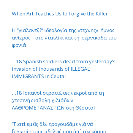
When Art Teaches Us to Forgive the Killer
Η “γιαλαντζί” ιδεολογία της «τέχνης». ΄Υμνος
ανίερος στο νταϊλίκι και τη σερνικάδα του
φονιά.
…18 Spanish soldiers dead from yesterday’s
invasion of thousands of ILLEGAL
IMMIGRANTS in Ceuta!
…18 Ισπανοί στρατιώτες νεκροί από τη
χτεσινή εισβολή χιλιάδων
ΛΑΘΡΟΜΕΤΑΝΑΣΤΩΝ στη Θέουτα!
“Γιατί εμεῖς δὲν τραγουδᾶμε γιὰ νὰ
ξεχωρίσουμε ἀδελφέ μου ἀπ᾿ τὸν κόσμο.