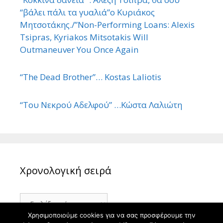
“βάλει πάλι τα γυαλιά”ο Κυριάκος
Μητσοτάκης./”Non-Performing Loans: Alexis
Tsipras, Kyriakos Mitsotakis Will
Outmaneuver You Once Again
“The Dead Brother”… Kostas Laliotis
“Του Νεκρού Αδελφού” …Κώστα Λαλιώτη
Χρονολογική σειρά
Χρονολογική
σειρά
Χρησιμοποιούμε cookies για να σας προσφέρουμε την