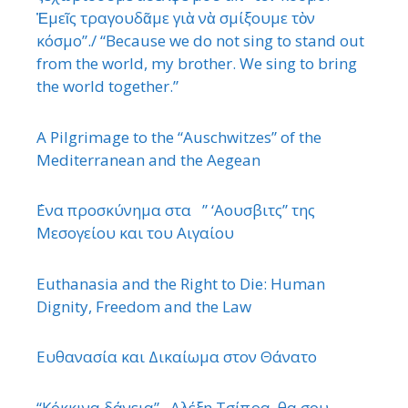
Ἐμεῖς τραγουδᾶμε γιὰ νὰ σμίξουμε τὸν
κόσμο”./ “Because we do not sing to stand out
from the world, my brother. We sing to bring
the world together.”
A Pilgrimage to the “Auschwitzes” of the
Mediterranean and the Aegean
΄Ενα προσκύνημα στα ” ‘Αουσβιτς” της
Μεσογείου και του Αιγαίου
Euthanasia and the Right to Die: Human
Dignity, Freedom and the Law
Ευθανασία και Δικαίωμα στον Θάνατο
“Κόκκινα δάνεια” . Αλέξη Τσίπρα, θα σου