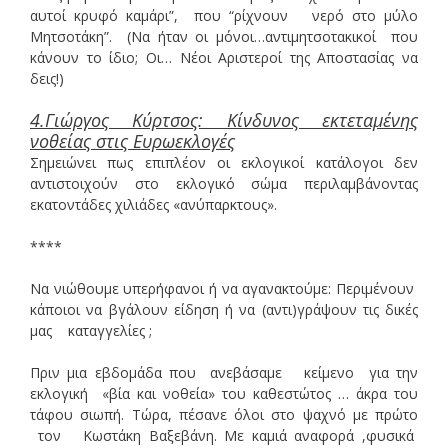
αυτοί κρυφό καμάρι”, που “ρίχνουν νερό στο μύλο
Μητσοτάκη”. (Να ήταν οι μόνοι…αντιμητσοτακικοί που
κάνουν το ίδιο; Οι… Νέοι Αριστεροί της Αποστασίας να
δεις!)
4.Γιώργος Κύρτσος: Κίνδυνος εκτεταμένης
νοθείας στις Ευρωεκλογές
Σημειώνει πως επιπλέον οι εκλογικοί κατάλογοι δεν
αντιστοιχούν στο εκλογικό σώμα περιλαμβάνοντας
εκατοντάδες χιλιάδες «ανύπαρκτους».
****
Να νιώθουμε υπερήφανοι ή να αγανακτούμε: Περιμένουν
κάποιοι να βγάλουν είδηση ή να (αντι)γράψουν τις δικές
μας καταγγελίες ;
Πριν μια εβδομάδα που ανεβάσαμε κείμενο για την
εκλογική «βία και νοθεία» του καθεστώτος … άκρα του
τάφου σιωπή. Τώρα, πέσανε όλοι στο ψαχνό με πρώτο
τον Κωστάκη Βαξεβάνη. Με καμιά αναφορά ,φυσικά