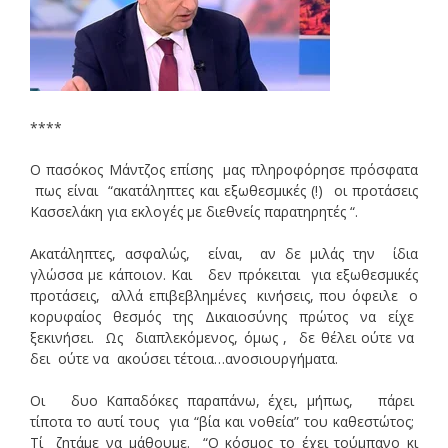
****
Ο πασόκος Μάντζος επίσης μας πληροφόρησε πρόσφατα
πως είναι “ακατάληπτες και εξωθεσμικές (!) οι προτάσεις
Κασσελάκη για εκλογές με διεθνείς παρατηρητές “.
Ακατάληπτες, ασφαλώς, είναι, αν δε μιλάς την ίδια
γλώσσα με κάποιον. Και δεν πρόκειται για εξωθεσμικές
προτάσεις, αλλά επιβεβλημένες κινήσεις, που όφειλε ο
κορυφαίος θεσμός της Δικαιοσύνης πρώτος να είχε
ξεκινήσει. Ως διαπλεκόμενος, όμως , δε θέλει ούτε να
δει ούτε να ακούσει τέτοια…ανοσιουργήματα.
Οι δυο Καπαδόκες παραπάνω, έχει, μήπως, πάρει
τίποτα το αυτί τους για “βία και νοθεία” του καθεστώτος;
Τί ζητάμε να μάθουμε. “Ο κόσμος το έχει τούμπανο κι