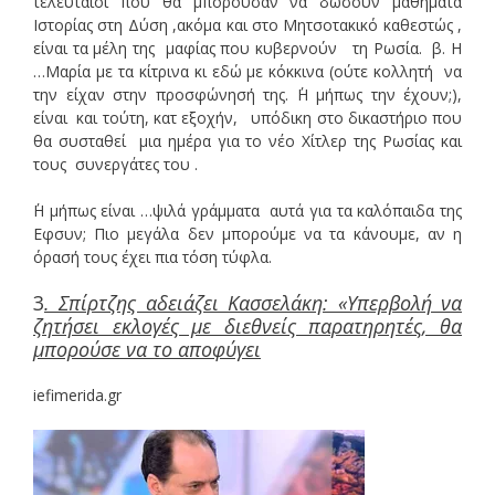
τελευταίοι που θα μπορούσαν να δώσουν μαθήματα
Ιστορίας στη Δύση ,ακόμα και στο Μητσοτακικό καθεστώς ,
είναι τα μέλη της μαφίας που κυβερνούν τη Ρωσία. β. Η
…Μαρία με τα κίτρινα κι εδώ με κόκκινα (ούτε κολλητή να
την είχαν στην προσφώνησή της. ΄Η μήπως την έχουν;),
είναι και τούτη, κατ εξοχήν, υπόδικη στο δικαστήριο που
θα συσταθεί μια ημέρα για το νέο Χίτλερ της Ρωσίας και
τους συνεργάτες του .
΄Η μήπως είναι …ψιλά γράμματα αυτά για τα καλόπαιδα της
Εφσυν; Πιο μεγάλα δεν μπορούμε να τα κάνουμε, αν η
όρασή τους έχει πια τόση τύφλα.
3
. Σπίρτζης αδειάζει Κασσελάκη: «Υπερβολή να
ζητήσει εκλογές με διεθνείς παρατηρητές, θα
μπορούσε να το αποφύγει
iefimerida.gr