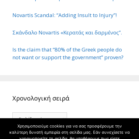
Novartis Scandal: “Adding Insult to Injury”!
Σκάνδαλο Novartis «Κερατάς και δαρμένος”.
Is the claim that “80% of the Greek people do
not want or support the government” proven?
Χρονολογική σειρά
Χρονολογική
σειρά
Χρησιμοποιούμε cookies για να σας προσφέρουμε την
καλύτερη δυνατή εμπειρία στη σελίδα μας. Εάν συνεχίσετε να
χρησιμοποιείτε τη σελίδα, θα υποθέσουμε πως είστε