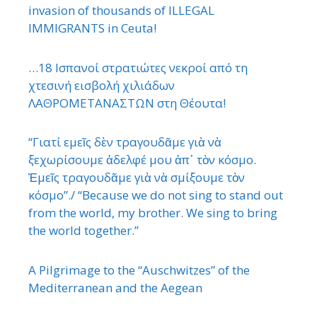
invasion of thousands of ILLEGAL
IMMIGRANTS in Ceuta!
…18 Ισπανοί στρατιώτες νεκροί από τη
χτεσινή εισβολή χιλιάδων
ΛΑΘΡΟΜΕΤΑΝΑΣΤΩΝ στη Θέουτα!
“Γιατί εμεῖς δὲν τραγουδᾶμε γιὰ νὰ
ξεχωρίσουμε ἀδελφέ μου ἀπ᾿ τὸν κόσμο.
Ἐμεῖς τραγουδᾶμε γιὰ νὰ σμίξουμε τὸν
κόσμο”./ “Because we do not sing to stand out
from the world, my brother. We sing to bring
the world together.”
A Pilgrimage to the “Auschwitzes” of the
Mediterranean and the Aegean