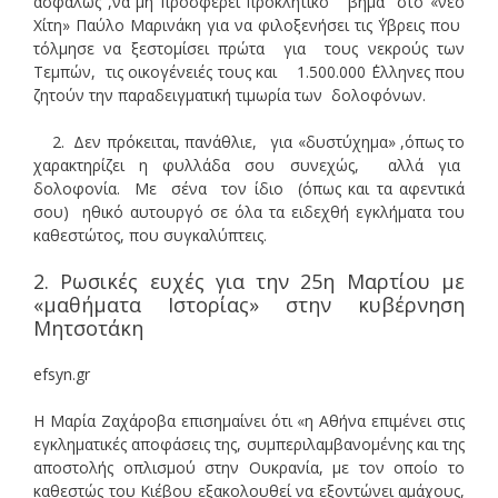
ασφαλώς ,να μη προσφέρει προκλητικό βήμα στο «νέο
Χίτη» Παύλο Μαρινάκη για να φιλοξενήσει τις ΄Υβρεις που
τόλμησε να ξεστομίσει πρώτα για τους νεκρούς των
Τεμπών, τις οικογένειές τους και 1.500.000 ΄Ελληνες που
ζητούν την παραδειγματική τιμωρία των δολοφόνων.
2. Δεν πρόκειται, πανάθλιε, για «δυστύχημα» ,όπως το
χαρακτηρίζει η φυλλάδα σου συνεχώς, αλλά για
δολοφονία. Με σένα τον ίδιο (όπως και τα αφεντικά
σου) ηθικό αυτουργό σε όλα τα ειδεχθή εγκλήματα του
καθεστώτος, που συγκαλύπτεις.
2. Ρωσικές ευχές για την 25η Μαρτίου με
«μαθήματα Ιστορίας» στην κυβέρνηση
Μητσοτάκη
efsyn.gr
Η Μαρία Ζαχάροβα επισημαίνει ότι «η Αθήνα επιμένει στις
εγκληματικές αποφάσεις της, συμπεριλαμβανομένης και της
αποστολής οπλισμού στην Ουκρανία, με τον οποίο το
καθεστώς του Κιέβου εξακολουθεί να εξοντώνει αμάχους,