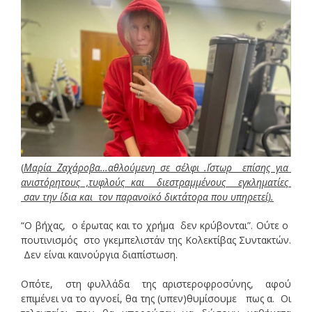
(
Μαρία Ζαχάροβα…αθλούμενη σε σέλφι .΄Ιστωρ επίσης για
ανιστόρητους ,τυφλούς και διεστραμμένους εγκληματίες
σαν την ίδια και τον παρανοϊκό δικτάτορα που υπηρετεί).
“Ο βήχας, ο έρωτας και το χρήμα δεν κρύβονται”. Ούτε ο
πουτινισμός στο γκεμπελιστάν της Κολεκτίβας Συντακτών.
Δεν είναι καινούργια διαπίστωση.
Οπότε, στη φυλλάδα της αριστεροφροσύνης, αφού
επιμένει να το αγνοεί, θα της (υπεν)θυμίσουμε πως α. Οι