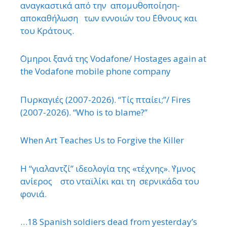
αναγκαστικά από την απομυθοποίηση-
αποκαθήλωση των εννοιών του ΄Εθνους και
του Κράτους.
΄Ομηροι ξανά της Vodafone/ Hostages again at
the Vodafone mobile phone company
Πυρκαγιές (2007-2026). “Τίς πταίει;”/ Fires
(2007-2026). “Who is to blame?”
When Art Teaches Us to Forgive the Killer
Η “γιαλαντζί” ιδεολογία της «τέχνης». ΄Υμνος
ανίερος στο νταϊλίκι και τη σερνικάδα του
φονιά.
…18 Spanish soldiers dead from yesterday’s