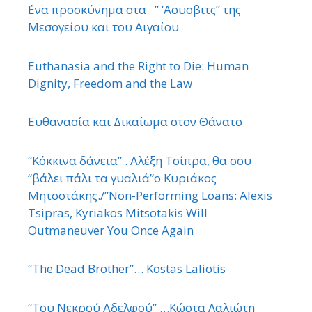
΄Ενα προσκύνημα στα ” ‘Αουσβιτς” της
Μεσογείου και του Αιγαίου
Euthanasia and the Right to Die: Human
Dignity, Freedom and the Law
Ευθανασία και Δικαίωμα στον Θάνατο
“Κόκκινα δάνεια” . Αλέξη Τσίπρα, θα σου
“βάλει πάλι τα γυαλιά”ο Κυριάκος
Μητσοτάκης./”Non-Performing Loans: Alexis
Tsipras, Kyriakos Mitsotakis Will
Outmaneuver You Once Again
“The Dead Brother”… Kostas Laliotis
“Του Νεκρού Αδελφού” …Κώστα Λαλιώτη