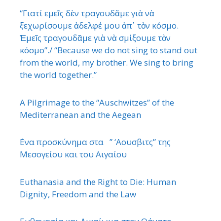
“Γιατί εμεῖς δὲν τραγουδᾶμε γιὰ νὰ
ξεχωρίσουμε ἀδελφέ μου ἀπ᾿ τὸν κόσμο.
Ἐμεῖς τραγουδᾶμε γιὰ νὰ σμίξουμε τὸν
κόσμο”./ “Because we do not sing to stand out
from the world, my brother. We sing to bring
the world together.”
A Pilgrimage to the “Auschwitzes” of the
Mediterranean and the Aegean
΄Ενα προσκύνημα στα ” ‘Αουσβιτς” της
Μεσογείου και του Αιγαίου
Euthanasia and the Right to Die: Human
Dignity, Freedom and the Law