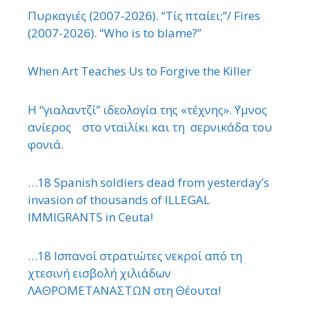
Πυρκαγιές (2007-2026). “Τίς πταίει;”/ Fires
(2007-2026). “Who is to blame?”
When Art Teaches Us to Forgive the Killer
Η “γιαλαντζί” ιδεολογία της «τέχνης». ΄Υμνος
ανίερος στο νταϊλίκι και τη σερνικάδα του
φονιά.
…18 Spanish soldiers dead from yesterday’s
invasion of thousands of ILLEGAL
IMMIGRANTS in Ceuta!
…18 Ισπανοί στρατιώτες νεκροί από τη
χτεσινή εισβολή χιλιάδων
ΛΑΘΡΟΜΕΤΑΝΑΣΤΩΝ στη Θέουτα!