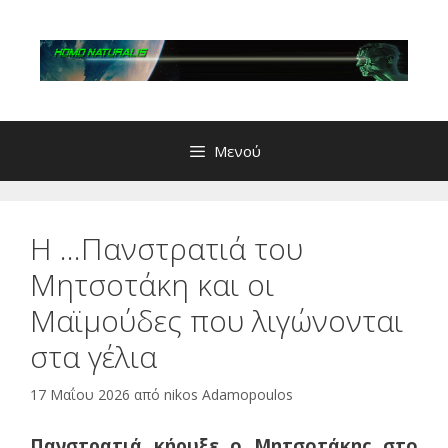
Μετάβαση
σε
περιεχόμενο
Μενού
Η …Πανστρατιά του
Μητσοτάκη και oι
Μαϊμούδες που λιγώνονται
στα γέλια
17 Μαΐου 2026
από
nikos Adamopoulos
Πανστρατιά κήρυξε ο Μητσοτάκης στο