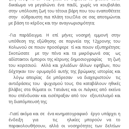
δικαίωμα να μεγαλώνει ένα παιδί, χωρίς να κουβαλάει
στην υπόλοιπη ζωή του τέτοια βάρη που του εναποθέτετε
στην εύθραυστη πια πλάτη του;΄Ολα σε σας αποτιμώνται
με βάση το κέρδος και την αναγνωρισιμότητα;
-Για παράδειγμα. Η επί μήνες νοσηρή εμμονή στην
υπόθεση της εξώθησης σε πορνεία της 12χρονης του
Κολωνού σε ποιον προσέφερε τί και ποιον εξυπηρέτησε;
Σκοτώσατε με την πένα και τα μικρόφωνά σας ως
αδίστακτοι έμποροι της κίτρινης δημοσιογραφίας τη ζωή
του κοριτσιού. Αλλά και χιλιάδων άλλων εφήβων, που
δέχτηκαν τον ορυμαγδό αυτής της βρώμικης ιστορίας και
λόγω απειρίας δε μπόρεσαν να διαχειριστούν τις
αντιδράσεις του ψυχισμού τους. Θα καταβάλουν ηθικές
βλάβες στα θύματα οι Τατιάνες και οι Λιάγκες από εκείνα
που επένδυσαν και εισέπραξαν από τον εξευτελισμό και
τη διαπόμπευσή της;
-Γιατί ακόμα και σε ένα κινηματογραφικό έργο υπάρχει η
ένδειξη για τις ηλικίες μπορούν να το
παρακολουθήσουν, αλλά οι νοσηρότητες των δελτίων