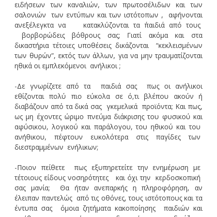
ειδήσεων των καναλιών, των πρωτοσέλιδων και των
σαλονιών των εντύπων και των ιστότοπων , αφήνονται
ανεξέλεγκτα να κατακλύζονται τα ΄παιδιά από τους
βορβορώδεις βόθρους σας; Γιατί ακόμα και στα
δικαστήρια τέτοιες υποθέσεις δικάζονται “κεκλεισμένων
των θυρών”, εκτός των άλλων, για να μην τραυματίζονται
ηθικά οι εμπλεκόμενοι ανήλικοι ;
-Δε γνωρίζετε από τα παιδιά σας πως οι ανήλικοι
εθίζονται πολύ πιο εύκολα σε ό,τι βλέπου ακούν ή
διαβάζουν από τα δικά σας γκεμελικά προϊόντα; Και πως,
ως μη έχοντες ώριμο πνεύμα διάκρισης του φυσικού και
αφύσικου, λογικού και παράλογου, του ηθικού και του
ανήθικου, πέφτουν ευκολότερα στις παγίδες των
διεστραμμένων ενήλικων;
-Ποιον πείθετε πως εξυπηρετείτε την ενημέρωση με
τέτοιους είδους νοσηρότητες και όχι την κερδοσκοπική
σας μανία; Θα ήταν ανεπαρκής η πληροφόρηση, αν
έλειπαν παντελώς από τις οθόνες, τους ιστότοπους και τα
έντυπα σας όμοια ζητήματα κακοποίησης παιδιών και