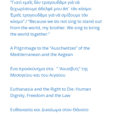
“Γιατί εμεῖς δὲν τραγουδᾶμε γιὰ νὰ
ξεχωρίσουμε ἀδελφέ μου ἀπ᾿ τὸν κόσμο.
Ἐμεῖς τραγουδᾶμε γιὰ νὰ σμίξουμε τὸν
κόσμο”./ “Because we do not sing to stand out
from the world, my brother. We sing to bring
the world together.”
A Pilgrimage to the “Auschwitzes” of the
Mediterranean and the Aegean
΄Ενα προσκύνημα στα ” ‘Αουσβιτς” της
Μεσογείου και του Αιγαίου
Euthanasia and the Right to Die: Human
Dignity, Freedom and the Law
Ευθανασία και Δικαίωμα στον Θάνατο