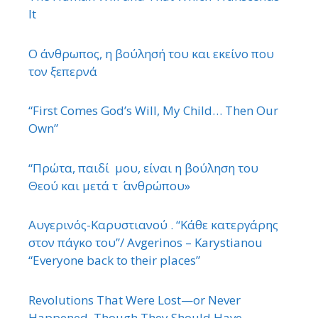
It
Ο άνθρωπος, η βούλησή του και εκείνο που
τον ξεπερνά
“First Comes God’s Will, My Child… Then Our
Own”
“Πρώτα, παιδί μου, είναι η βούληση του
Θεού και μετά τ ΄ ανθρώπου»
Αυγερινός-Καρυστιανού . “Κάθε κατεργάρης
στον πάγκο του”/ Avgerinos – Karystianou
“Εveryone back to their places”
Revolutions That Were Lost—or Never
Happened, Though They Should Have