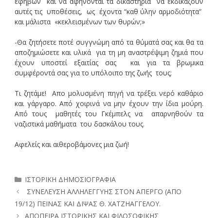
εφήβων και να αφήνονται τα δικαστήρια να εκδικάζουν
αυτές τις υποθέσεις, ως έχοντα “καθ ύλην αρμοδιότητα”
και μάλιστα «κεκλεισμένων των θυρών;»
-Θα ζητήσετε ποτέ συγγνώμη από τα θύματά σας και θα τα
αποζημιώσετε και υλικά για τη μη αναστρέψιμη ζημιά που
έχουν υποστεί εξαιτίας σας και για τα βρωμικα
συμφέροντά σας για το υπόλοιπο της ζωής τους;
Τι ζητάμε! Απο μολυσμένη πηγή να τρέξει νερό καθάριο
και γάργαρο. Από χοιρινά να μην έχουν την ίδια μούρη.
Από τους μαθητές του Γκέμπελς να απαρνηθούν τα
ναζιστικά μαθήματα του δασκάλου τους.
Αφελείς και αιθεροβάμονες μια ζωή!
Κατηγορίες
ΙΣΤΟΡΙΚΗ ΔΗΜΟΣΙΟΓΡΑΦΙΑ
ΣΥΝΕΛΕΥΣΗ ΑΛΛΗΛΕΓΓΥΗΣ ΣΤΟΝ ΑΠΕΡΓΟ (ΑΠΟ
19/12) ΠΕΙΝΑΣ ΚΑΙ ΔΙΨΑΣ Θ. ΧΑΤΖΗΑΓΓΕΛΟΥ.
ΑΠΟΠΕΙΡΑ ΙΣΤΟΡΙΚΗΣ ΚΑΙ ΦΙΛΟΣΟΦΙΚΗΣ