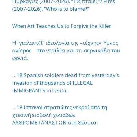
Πυρκαγιές (2007-2026). “Τίς πταίει;”/ Fires
(2007-2026). “Who is to blame?”
When Art Teaches Us to Forgive the Killer
Η “γιαλαντζί” ιδεολογία της «τέχνης». ΄Υμνος
ανίερος στο νταϊλίκι και τη σερνικάδα του
φονιά.
…18 Spanish soldiers dead from yesterday’s
invasion of thousands of ILLEGAL
IMMIGRANTS in Ceuta!
…18 Ισπανοί στρατιώτες νεκροί από τη
χτεσινή εισβολή χιλιάδων
ΛΑΘΡΟΜΕΤΑΝΑΣΤΩΝ στη Θέουτα!