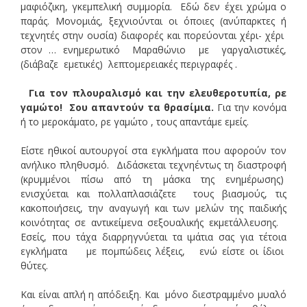
μαφιόζικη, γκεμπελική συμμορία. Εδώ δεν έχει χρώμα ο
παράς. Μονομιάς, ξεχνιούνται οι όποιες (ανύπαρκτες ή
τεχνητές στην ουσία) διαφορές και πορεύονται χέρι- χέρι
στον … ενημερωτικό Μαραθώνιο με γαργαλιστικές,
(διάβαζε εμετικές) λεπτομερειακές περιγραφές .
Για τον πλουραλισμό και την ελευθεροτυπία, ρε
γαμώτο!
Σου απαντούν τα θρασίμια.
Για την κονόμα
ή το μεροκάματο, ρε γαμώτο , τους απαντάμε εμείς.
Είστε ηθικοί αυτουργοί στα εγκλήματα που αφορούν τον
ανήλικο πληθυσμό. Διδάσκεται τεχνηέντως τη διαστροφή
(κρυμμένοι πίσω από τη μάσκα της ενημέρωσης)
ενισχύεται και πολλαπλασιάζετε τους βιασμούς, τις
κακοποιήσεις, την αναγωγή και των μελών της παιδικής
κοινότητας σε αντικείμενα σεξουαλικής εκμετάλλευσης.
Εσείς, που τάχα διαρρηγνύεται τα ιμάτια σας για τέτοια
εγκλήματα με πομπώδεις λέξεις, ενώ είστε οι ίδιοι
θύτες.
Και είναι απλή η απόδειξη. Και μόνο διεστραμμένο μυαλό