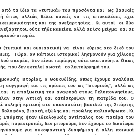
υ, από τα ίδια τα «τυπικά» του προσόντα και ως βασικές
 ή όπως αλλιώς θέλει κανείς να τις αποκαλέσει, έχει
κειμενικότητας και της ανεξαρτησίας . Κι αυτοί οι δύο
εξάρτητοι, ούτε τήδε κακείσε, αλλά σε ίσο μείγμα και σε
τορικού-σπορέα.
α (τυπικά και ουσιαστικά) να είναι κύριος στο δικό του
ειες. Τώρα, αν κάποιοι ιστορικοί λησμονούν για χίλιους
αλού σπορέα, δεν είναι περίεργο, ούτε ακατανόητο. ΄Οπως
ής, που δεν εκτελεί σωστά το λειτούργημά του.
μονικής Ιστορίας, ο Θουκυδίδης, όπως έχουμε αναλύσει
η συγγραφή και τις κρίσεις του ως “Ιστορικός”, αλλά ως
γείται η απαξιωτική του αναφορά στους Πελοποννησίους,
αλαν στην Αττική και κατέστρεψαν τη πατρίδα του. Ο
ί σκληρή κριτική στο επαναστάτη βασιλιά της Σπάρτης
 δολοφόνο, βιαστή, εξώλης και προώλης παλιάνθρωπο . Κι
ς Σπάρτης ήταν ιδεολογικός αντίπαλος του πατέρα του
οβαρές παρεκτροπές, δεν μπορούμε, δεν έχουμε το δικαίωμα
ηνύσουμε για συκοφαντική δυσφήμιση ή άλλη ποινικά