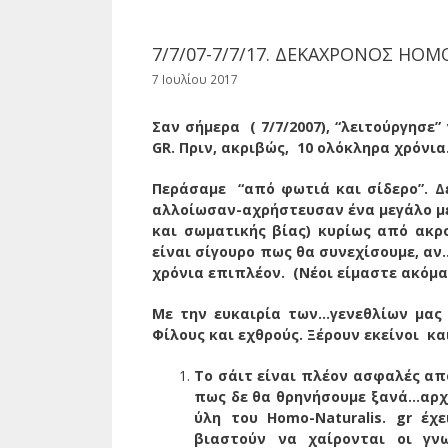
7/7/07-7/7/17. ΔΕΚΑΧΡΟΝΟΣ HOMO
7 Ιουλίου 2017
Σαν σήμερα ( 7/7/2007), “λειτούργησε
GR. Πριν, ακριβώς, 10 ολόκληρα χρόνια
Περάσαμε “από φωτιά και σίδερο”. Δ
αλλοίωσαν-αχρήστευσαν ένα μεγάλο μέρ
και σωματικής βίας) κυρίως από ακρο
είναι σίγουρο πως θα συνεχίσουμε, αν…
χρόνια επιπλέον. (Νέοι είμαστε ακόμα!
Με την ευκαιρία των…γενεθλίων μας 
Φίλους και εχθρούς. Ξέρουν εκείνοι κ
Το σάιτ είναι πλέον ασφαλές απ
πως δε θα θρηνήσουμε ξανά…αρχε
ύλη του Homo-Naturalis. gr έχ
βιαστούν να χαίρονται οι γνωσ