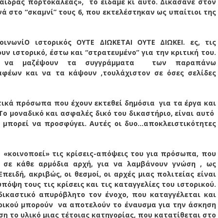
αιδράς πορτοκαλέας», το είδαμε κι αυτό. Δικάσανε στον
νά στο “σκαμνί” τους 6, που εκτελέστηκαν ως υπαίτιοι της
οινωνί
Ο ιστορικός ΟΥΤΕ ΔΙΩΚΕΤΑΙ ΟΥΤΕ ΔΙΩΚΕΙ.
ες, τις
υν ιστορικό, έστω και “στρατευμένο” για την κριτική του.
ι να μαζέψουν τα συγγράμματα των παραπάνω
φέων και να τα κάψουν ,τουλάχιστον σε όσες σελίδες
στικά πρόσωπα που έχουν εκτεθεί δημόσια για τα έργα και
 Το μοναδικό και ασφαλές δικό του δικαστήριο, είναι αυτό
τό μπορεί να προσφύγει. Αυτές οι δυο…αποκλειστικότητες
α «κοινοποεί» τις κρίσεις-απόψεις του για πρόσωπα, που
ι σε κάθε αρμόδια αρχή, για να λαμβάνουν γνώση , ως
πειδή, ακριβώς, οι θεσμοί, οι αρχές μιας πολιτείας είναι
ψη τους τις κρίσεις και τις καταγγελίες του ιστορικού.
ικαστικό απυρόβλητο τον ένοχο, που καταγγέλεται και
τορικού μπορούν να αποτελούν το έναυσμα για την άσκηση
άση το υλικό μιας τέτοιας κατηγορίας, που κατατίθεται στο