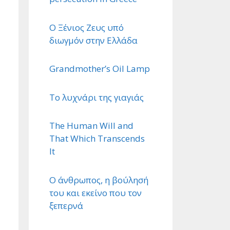
Ο Ξένιος Ζευς υπό
διωγμόν στην Ελλάδα
Grandmother’s Oil Lamp
Το λυχνάρι της γιαγιάς
The Human Will and
That Which Transcends
It
Ο άνθρωπος, η βούλησή
του και εκείνο που τον
ξεπερνά