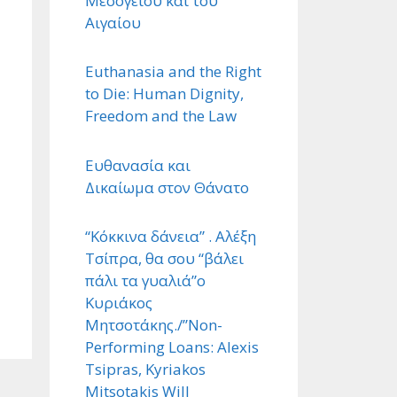
Μεσογείου και του
Αιγαίου
Euthanasia and the Right
to Die: Human Dignity,
Freedom and the Law
Ευθανασία και
Δικαίωμα στον Θάνατο
“Κόκκινα δάνεια” . Αλέξη
Τσίπρα, θα σου “βάλει
πάλι τα γυαλιά”ο
Κυριάκος
Μητσοτάκης./”Non-
Performing Loans: Alexis
Tsipras, Kyriakos
Mitsotakis Will