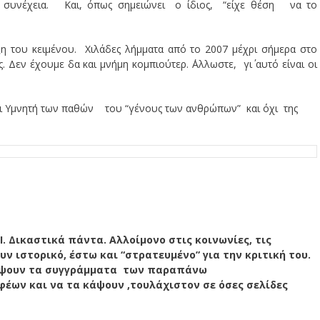
η συνέχεια. Και, όπως σημειώνει ο ίδιος, “είχε θέση να το
ξη του κειμένου. Χιλάδες λήμματα από το 2007 μέχρι σήμερα στο
Δεν έχουμε δα και μνήμη κομπιούτερ. ΄Αλλωστε, γι΄ αυτό είναι οι
και Υμνητή των παθών του “γένους των ανθρώπων” και όχι της
Ι. Δικαστικά πάντα. Αλλοίμονο στις κοινωνίες, τις
ν ιστορικό, έστω και “στρατευμένο” για την κριτική του.
ζέψουν τα συγγράμματα των παραπάνω
ων και να τα κάψουν ,τουλάχιστον σε όσες σελίδες