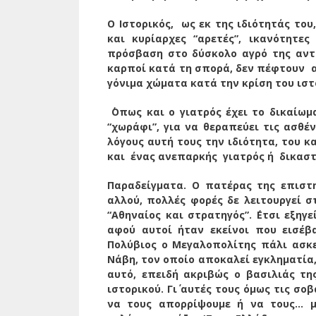
Ο Ιστορικός, ως εκ της ιδιότητάς το
και κυρίαρχες “αρετές”, ικανότητες
πρόσβαση στο δύσκολο αγρό της αντι
καρποί κατά τη σπορά, δεν πέφτουν αν
γόνιμα χώματα κατά την κρίση του ισ
΄Οπως και ο γιατρός έχει το δικαίωμ
“χωράφι”, για να θεραπεύει τις ασθέν
λόγους αυτή τους την ιδιότητα, του κ
και ένας ανεπαρκής γιατρός ή δικαστ
Παραδείγματα. Ο πατέρας της επιστη
αλλού, πολλές φορές δε λειτουργεί στ
“Αθηναίος και στρατηγός”. ΄Ετσι εξη
αφού αυτοί ήταν εκείνοι που εισέβ
Πολύβιος ο Μεγαλοπολίτης πάλι ασκε
Νάβη, τον οποίο αποκαλεί εγκληματία,
αυτό, επειδή ακριβώς ο βασιλιάς τη
ιστορικού. Γι΄ αυτές τους όμως τις σ
να τους απορρίψουμε ή να τους… μ