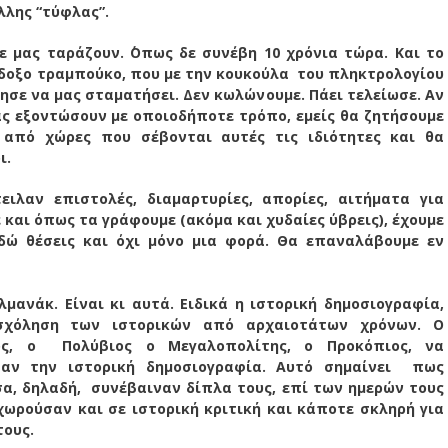
λης “τύφλας”.
ε μας ταράζουν. ΄Οπως δε συνέβη 10 χρόνια τώρα. Και το
ίδοξο τραμπούκο, που με την κουκούλα του πληκτρολογίου
ησε να μας σταματήσει. Δεν κωλώνουμε. Πάει τελείωσε. Αν
ας εξoντώσουν με οποιοδήποτε τρόπο, εμείς θα ζητήσουμε
” από χώρες που σέβονται αυτές τις ιδιότητες και θα
ι.
ειλαν επιστολές, διαμαρτυρίες, απορίες, αιτήματα για
 και όπως τα γράφουμε (ακόμα και χυδαίες ύβρεις), έχουμε
δώ θέσεις και όχι μόνο μια φορά. Θα επαναλάβουμε εν
λμανάκ. Είναι κι αυτά. Ειδικά η ιστορική δημοσιογραφία,
σχόληση των ιστορικών από αρχαιοτάτων χρόνων. Ο
ός, ο Πολύβιος ο Μεγαλοπολίτης, ο Προκόπιος, να
σαν την ιστορική δημοσιογραφία. Αυτό σημαίνει πως
α, δηλαδή, συνέβαιναν δίπλα τους, επί των ημερών τους
ωρούσαν και σε ιστορική κριτική και κάποτε σκληρή για
τους.