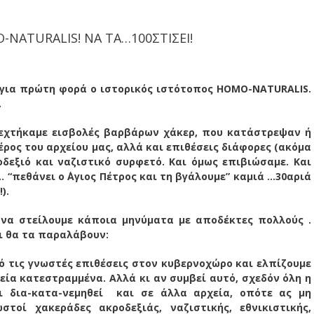
-NATURALIS! ΝΑ ΤΑ…100ΣΤIΣΕΙ!
” για πρώτη φορά ο ιστορικός ιστότοπος HOMO-NATURALIS.
.
εχτήκαμε εισβολές βαρβάρων χάκερ, που κατάστρεψαν ή
ος του αρχείου μας, αλλά και επιθέσεις διάφορες (ακόμα
δεξιό και ναζιστικό συρφετό. Και όμως επιβιώσαμε. Και
 “πεθάνει ο ΄Αγιος Πέτρος και τη βγάλουμε” καμιά …30αριά
).
να στείλουμε κάποια μηνύματα με αποδέκτες πολλούς .
αι θα τα παραλάβουν:
ό τις γνωστές επιθέσεις στον κυβερνοχώρο και ελπίζουμε
ία κατεστραμμένα. Αλλά κι αν συμβεί αυτό, σχεδόν όλη η
ει δια-κατα-νεμηθεί και σε άλλα αρχεία, οπότε ας μη
τοί χακεράδες ακροδεξιάς, ναζιστικής, εθνικιστικής,