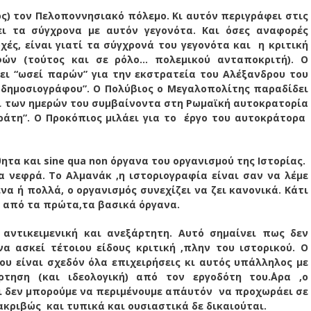
λος) τον Πελοποννησιακό πόλεμο. Κι αυτόν περιγράφει στις
νει τα σύγχρονα με αυτόν γεγονότα. Και όσες αναφορές
ές, είναι γιατί τα σύγχρονά του γεγονότα και η κριτική
φών (τούτος και σε ρόλο… πολεμικού ανταποκριτή). Ο
ει “ωσεί παρών” για την εκστρατεία του Αλέξανδρου του
 δημοσιογράφου”. Ο Πολύβιος ο Μεγαλοπολίτης παραδίδει
πί των ημερών του συμβαίνοντα στη Ρωμαϊκή αυτοκρατορία
κράτη”. Ο Προκόπιος μιλάει για το έργο του αυτοκράτορα
θητα και
sine
qua
non
όργανα του οργανισμού της Ιστορίας.
α νεφρά. Το Αλμανάκ ,η ιστοριογραφία είναι σαν να λέμε
να ή πολλά, ο οργανισμός συνεχίζει να ζει κανονικά. Κάτι
α από τα πρώτα,τα βασικά όργανα.
ι αντικειμενική και ανεξάρτητη. Αυτό σημαίνει πως δεν
ασκεί τέτοιου είδους κριτική ,πλην του ιστορικού. Ο
υ είναι σχεδόν όλα επιχειρήσεις κι αυτός υπάλληλος με
τηση (και ιδεολογική) από τον εργοδότη του.΄Αρα ,ο
ι δεν μπορούμε να περιμένουμε απ΄αυτόν να προχωράει σε
 ακριβώς και τυπικά και ουσιαστικά δε δικαιούται.