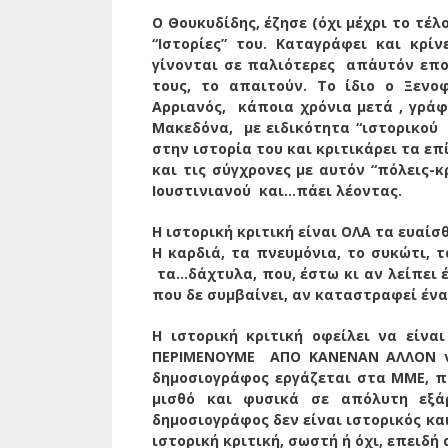
Ο Θουκυδίδης, έζησε (όχι μέχρι το τέ
“Ιστορίες” του. Καταγράφει και κρί
γίνονται σε παλιότερες απ΄αυτόν εποχ
τους, το απαιτούν. Το ίδιο ο Ξενο
Αρριανός, κάποια χρόνια μετά , γράφ
Μακεδόνα, με ειδικότητα “ιστορικού
στην ιστορία του και κριτικάρει τα ε
και τις σύγχρονες με αυτόν “πόλεις-
Ιουστινιανού και…πάει λέοντας.
Η ιστορική κριτική είναι ΟΛΑ τα ευαίσ
Η καρδιά, τα πνευμόνια, το συκώτι, τ
τα…δάχτυλα, που, έστω κι αν λείπει έ
που δε συμβαίνει, αν καταστραφεί έν
Η ιστορική κριτική οφείλει να είνα
ΠΕΡΙΜΕΝΟΥΜΕ ΑΠΟ ΚΑΝΕΝΑΝ ΑΛΛΟΝ να 
δημοσιογράφος εργάζεται στα ΜΜΕ, πο
μισθό και φυσικά σε απόλυτη εξάρ
δημοσιογράφος δεν είναι ιστορικός κα
ιστορική κριτική, σωστή ή όχι, επειδή