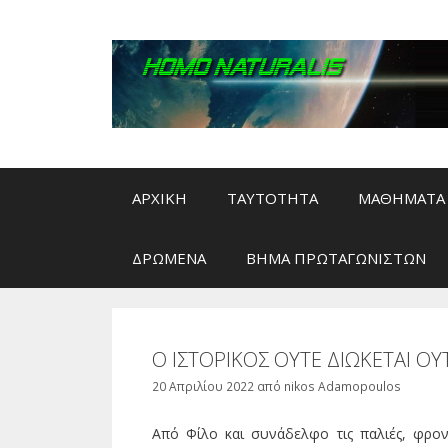
Μετάβαση
σε
περιεχόμενο
ΑΡΧΙΚΗ
ΤΑΥΤΟΤΗΤΑ
ΜΑΘΗΜΑΤΑ 
ΔΡΩΜΕΝΑ
ΒΗΜΑ ΠΡΩΤΑΓΩΝΙΣΤΩΝ
Ο ΙΣΤΟΡΙΚΟΣ ΟΥΤΕ ΔΙΩΚΕΤΑΙ ΟΥΤ
20 Απριλίου 2022
από
nikos Adamopoulos
Από Φίλο και συνάδελφο τις παλιές, φρον