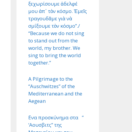
ξεχωρίσουμε ἀδελφέ
μου ἀπ᾿ τὸν κόσμο. Ἐμεῖς
τραγουδᾶμε γιὰ νὰ
σμίξουμε τὸν κόσμο”./
“Because we do not sing
to stand out from the
world, my brother. We
sing to bring the world
together.”
A Pilgrimage to the
“Auschwitzes” of the
Mediterranean and the
Aegean
΄Ενα προσκύνημα στα ”
‘Αουσβιτς” της