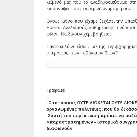
κείμενό μας που το αναδημοσιεύουμε στ
επισυνάψεις στη σημερινή ανάρτησή σου “.
΄Οντως, μόνο που είχαμε ξεχάσει την ύπαρ
Homo. Ανελλιπούς, καθημερινής ανάρτησης. 
φίλοι. Να δίνουν χέρι βοήθειας.
Πάντα καλά να είσαι , υιέ της Τερψιχόρης 
υπεροψίας των “αθάνατων θεών”!
Γράφαμε:
“Ο ιστορικός ΟΥΤΕ ΔΙΩΚΕΤΑΙ ΟΥΤΕ ΔΙΩΚΕ
οργανωμένες πολιτείες ,που θα δικάσου
Σ΄αυτή την περίπτωση πρέπει να μα
«παραστρατημένων» ιστορικά συγγραφέ
διαφωνούν.