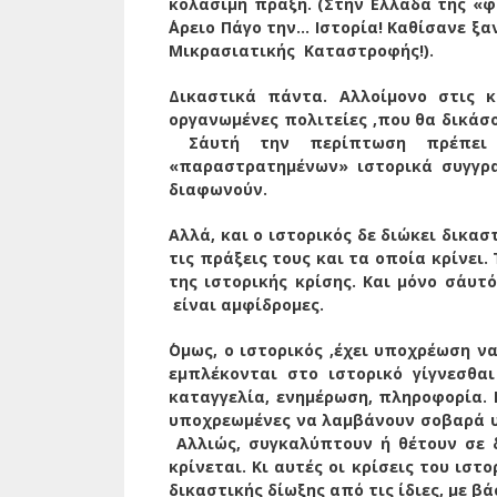
κολάσιμη πράξη. (Στην Ελλάδα της «φ
΄Αρειο Πάγο την… Ιστορία! Καθίσανε ξα
Μικρασιατικής Καταστροφής!).
Δικαστικά πάντα. Αλλοίμονο στις κ
οργανωμένες πολιτείες ,που θα δικάσο
Σ΄αυτή την περίπτωση πρέπε
«παραστρατημένων» ιστορικά συγγρα
διαφωνούν.
Αλλά, και ο ιστορικός δε διώκει δικα
τις πράξεις τους και τα οποία κρίνει.
της ιστορικής κρίσης. Και μόνο σ΄αυ
είναι αμφίδρομες.
΄Ομως, ο ιστορικός ,έχει υποχρέωση ν
εμπλέκονται στο ιστορικό γίγνεσθα
καταγγελία, ενημέρωση, πληροφορία. Ε
υποχρεωμένες να λαμβάνουν σοβαρά υπό
Αλλιώς, συγκαλύπτουν ή θέτουν σε δ
κρίνεται. Κι αυτές οι κρίσεις του ισ
δικαστικής δίωξης από τις ίδιες, με β