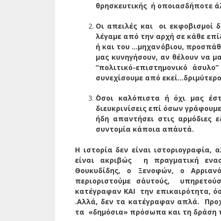
θρησκευτικής ή οποιασδήποτε άλ
Οι απειλές και οι εκφοβισμοί δ
λέγαμε από την αρχή σε κάθε επ
ή και του …μηχανόβιου, προσπάθ
μας κυνηγήσουν, αν θέλουν να μ
“πολιτικό-επιστημονικό άσυλο
συνεχίσουμε από εκεί…δριμύτερο
΄Οσοι καλόπιστα ή όχι μας έστ
διευκρινίσεις επί όσων γράφουμε
ήδη απαντήσει στις αρμόδιες ε
συντομία κάποια απ΄αυτά.
Η ιστορία δεν είναι ιστοριογραφία, α
είναι ακριβώς η πραγματική ενα
Θουκυδίδης, ο Ξενοφών, ο Αρριαν
περιοριστούμε σ΄αυτούς, υπηρετού
κατέγραφαν ΚΑΙ την επικαιρότητα, όσ
.Αλλά, δεν τα κατέγραφαν απλά. Προχ
τα «δημόσια» πρόσωπα και τη δράση 