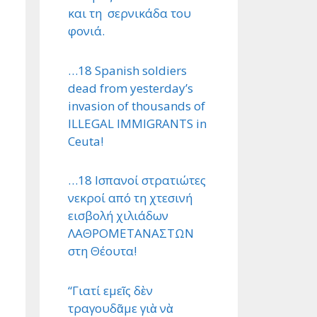
και τη σερνικάδα του
φονιά.
…18 Spanish soldiers
dead from yesterday’s
invasion of thousands of
ILLEGAL IMMIGRANTS in
Ceuta!
…18 Ισπανοί στρατιώτες
νεκροί από τη χτεσινή
εισβολή χιλιάδων
ΛΑΘΡΟΜΕΤΑΝΑΣΤΩΝ
στη Θέουτα!
“Γιατί εμεῖς δὲν
τραγουδᾶμε γιὰ νὰ