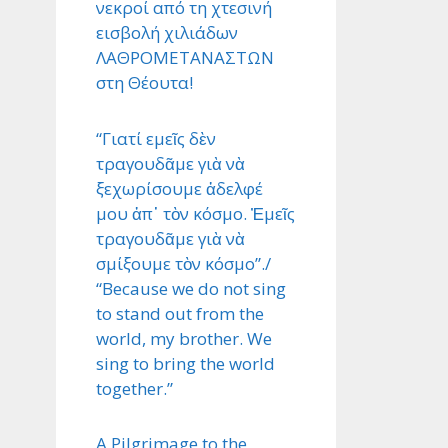
νεκροί από τη χτεσινή
εισβολή χιλιάδων
ΛΑΘΡΟΜΕΤΑΝΑΣΤΩΝ
στη Θέουτα!
“Γιατί εμεῖς δὲν
τραγουδᾶμε γιὰ νὰ
ξεχωρίσουμε ἀδελφέ
μου ἀπ᾿ τὸν κόσμο. Ἐμεῖς
τραγουδᾶμε γιὰ νὰ
σμίξουμε τὸν κόσμο”./
“Because we do not sing
to stand out from the
world, my brother. We
sing to bring the world
together.”
A Pilgrimage to the