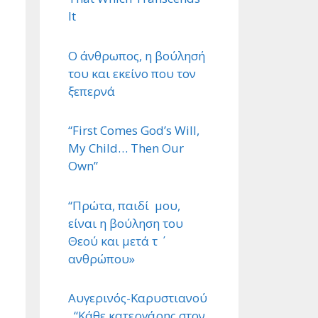
It
Ο άνθρωπος, η βούλησή
του και εκείνο που τον
ξεπερνά
“First Comes God’s Will,
My Child… Then Our
Own”
“Πρώτα, παιδί μου,
είναι η βούληση του
Θεού και μετά τ ΄
ανθρώπου»
Αυγερινός-Καρυστιανού
. “Κάθε κατεργάρης στον