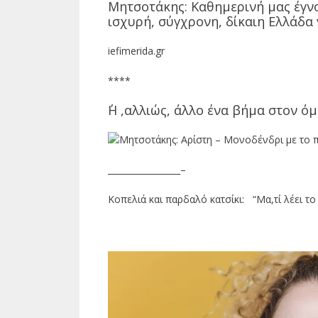
Μητσοτάκης: Καθημερινή μας έγνο
ισχυρή, σύγχρονη, δίκαιη Ελλάδα 
iefimerida.gr
****
΄Η ,αλλιώς, άλλο ένα βήμα στον 
_________________–
Κοπελιά και παρδαλό κατσίκι: “Μα,τί λέει το