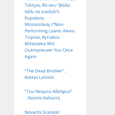
Τσίπρα, θα σου “βάλει
πάλι τα γυαλιά”ο
Κυριάκος
Μητσοτάκης./”Non-
Performing Loans: Alexis
Tsipras, Kyriakos
Mitsotakis Will
Outmaneuver You Once
Again
“The Dead Brother”…
Kostas Laliotis
“Του Νεκρού Αδελφού”
…Κώστα Λαλιώτη
Novartis Scandal: