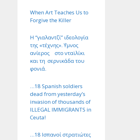
When Art Teaches Us to
Forgive the Killer
Η “γιαλαντζί” ιδεολογία
της «τέχνης». ΄Υμνος
ανίερος στο νταϊλίκι
και τη σερνικάδα του
φονιά.
…18 Spanish soldiers
dead from yesterday’s
invasion of thousands of
ILLEGAL IMMIGRANTS in
Ceuta!
…18 Ισπανοί στρατιώτες