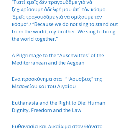
“Γιατί εμεῖς δὲν τραγουδᾶμε γιὰ νὰ
ξεχωρίσουμε ἀδελφέ μου ἀπ᾿ τὸν κόσμο.
Ἐμεῖς τραγουδᾶμε γιὰ νὰ σμίξουμε τὸν
κόσμο”./ “Because we do not sing to stand out
from the world, my brother. We sing to bring
the world together.”
A Pilgrimage to the “Auschwitzes” of the
Mediterranean and the Aegean
΄Ενα προσκύνημα στα ” ‘Αουσβιτς” της
Μεσογείου και του Αιγαίου
Euthanasia and the Right to Die: Human
Dignity, Freedom and the Law
Ευθανασία και Δικαίωμα στον Θάνατο