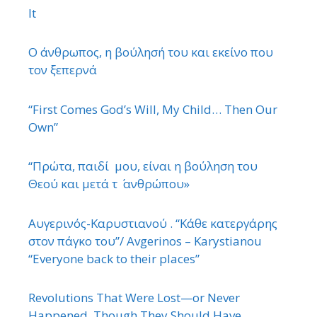
It
Ο άνθρωπος, η βούλησή του και εκείνο που
τον ξεπερνά
“First Comes God’s Will, My Child… Then Our
Own”
“Πρώτα, παιδί μου, είναι η βούληση του
Θεού και μετά τ ΄ ανθρώπου»
Αυγερινός-Καρυστιανού . “Κάθε κατεργάρης
στον πάγκο του”/ Avgerinos – Karystianou
“Εveryone back to their places”
Revolutions That Were Lost—or Never
Happened, Though They Should Have