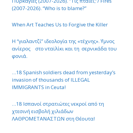
Πυρκαγιές (2007-2026). “Τίς πταίει;”/ Fires
(2007-2026). “Who is to blame?”
When Art Teaches Us to Forgive the Killer
Η “γιαλαντζί” ιδεολογία της «τέχνης». ΄Υμνος
ανίερος στο νταϊλίκι και τη σερνικάδα του
φονιά.
…18 Spanish soldiers dead from yesterday’s
invasion of thousands of ILLEGAL
IMMIGRANTS in Ceuta!
…18 Ισπανοί στρατιώτες νεκροί από τη
χτεσινή εισβολή χιλιάδων
ΛΑΘΡΟΜΕΤΑΝΑΣΤΩΝ στη Θέουτα!