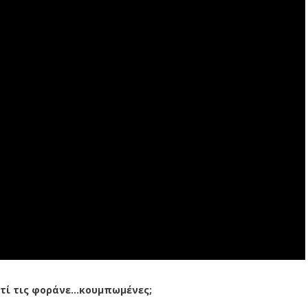
ιατί τις φοράνε…κουμπωμένες;