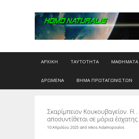
Μετάβαση
σε
περιεχόμενο
ΑΡΧΙΚΗ
ΤΑΥΤΟΤΗΤΑ
ΜΑΘΗΜΑΤΑ 
ΔΡΩΜΕΝΑ
ΒΗΜΑ ΠΡΩΤΑΓΩΝΙΣΤΩΝ
Σκαρίμπειον Κουκουβαγείον. ΄Η…
αποσυντίθεται σε μόρια έσχατης
10 Απριλίου 2025
από
nikos Adamopoulos