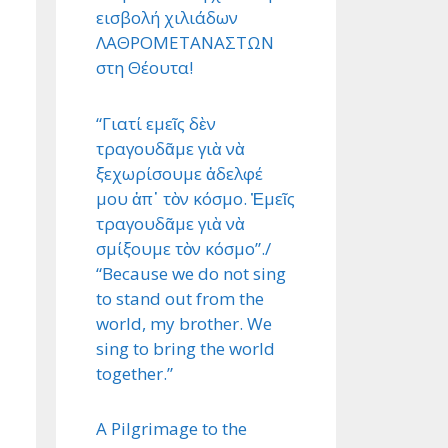
εισβολή χιλιάδων
ΛΑΘΡΟΜΕΤΑΝΑΣΤΩΝ
στη Θέουτα!
“Γιατί εμεῖς δὲν
τραγουδᾶμε γιὰ νὰ
ξεχωρίσουμε ἀδελφέ
μου ἀπ᾿ τὸν κόσμο. Ἐμεῖς
τραγουδᾶμε γιὰ νὰ
σμίξουμε τὸν κόσμο”./
“Because we do not sing
to stand out from the
world, my brother. We
sing to bring the world
together.”
A Pilgrimage to the