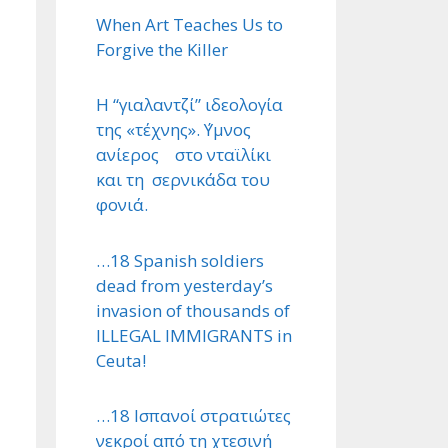
When Art Teaches Us to
Forgive the Killer
Η “γιαλαντζί” ιδεολογία
της «τέχνης». ΄Υμνος
ανίερος στο νταϊλίκι
και τη σερνικάδα του
φονιά.
…18 Spanish soldiers
dead from yesterday’s
invasion of thousands of
ILLEGAL IMMIGRANTS in
Ceuta!
…18 Ισπανοί στρατιώτες
νεκροί από τη χτεσινή