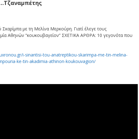
ο…Τζαναμπέτης
Σκαρίμπα με τη Μελίνα Μερκούρη. Γιατί έλεγε τους
ημία Αθηνών “κουκουβαγείον” ΣΧΕΤΙΚΑ ΑΡΘΡΑ: 10 γεγονότα που
xronou.gr/i-sinantisi-tou-anatreptikou-skarimpa-me-tin-melina-
impouria-ke-tin-akadimia-athinon-koukouvagion/