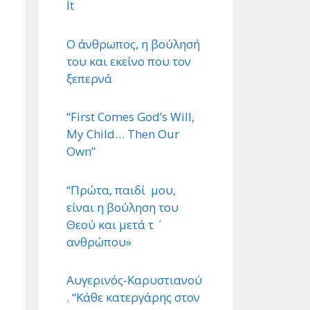
It
Ο άνθρωπος, η βούλησή
του και εκείνο που τον
ξεπερνά
“First Comes God’s Will,
My Child… Then Our
Own”
“Πρώτα, παιδί μου,
είναι η βούληση του
Θεού και μετά τ ΄
ανθρώπου»
Αυγερινός-Καρυστιανού
. “Κάθε κατεργάρης στον