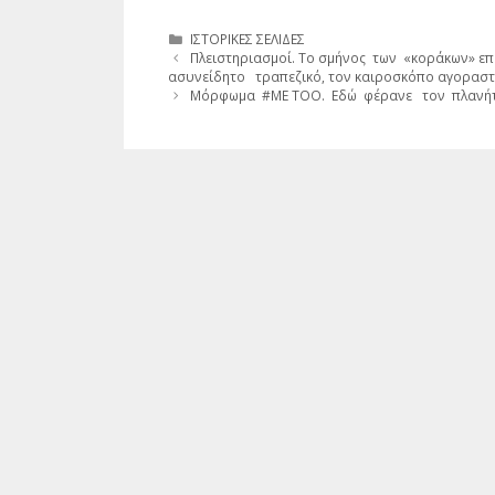
Κατηγορίες
ΙΣΤΟΡΙΚΕΣ ΣΕΛΙΔΕΣ
Πλειστηριασμοί. Το σμήνος των «κοράκων» επ
ασυνείδητο τραπεζικό, τον καιροσκόπο αγοραστ
Μόρφωμα #ME TOO. Εδώ φέρανε τον πλανήτη