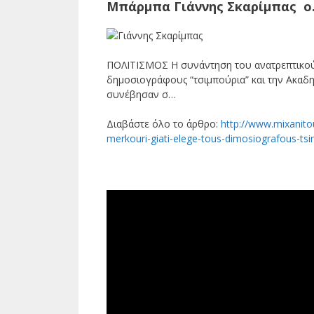
Μπάρμπα Γιάννης Σκαρίμπας 
ΠΟΛΙΤΙΣΜΟΣ Η συνάντηση του ανατρεπτικού 
δημοσιογράφους “τσιμπούρια” και την Ακαδ
συνέβησαν σ…
Διαβάστε όλο το άρθρο:
http://www.mixanitou
merkouri-giati-elege-tous-dimosiografous-ts