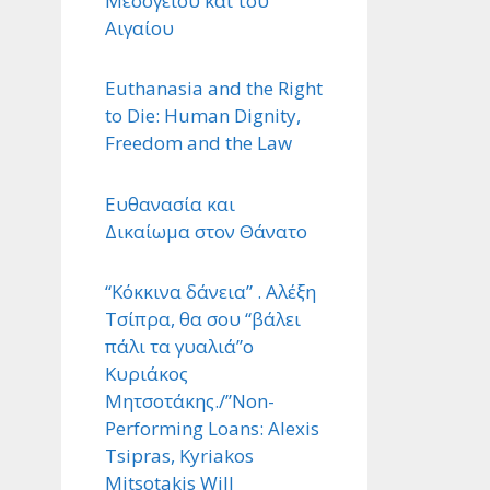
Μεσογείου και του
Αιγαίου
Euthanasia and the Right
to Die: Human Dignity,
Freedom and the Law
Ευθανασία και
Δικαίωμα στον Θάνατο
“Κόκκινα δάνεια” . Αλέξη
Τσίπρα, θα σου “βάλει
πάλι τα γυαλιά”ο
Κυριάκος
Μητσοτάκης./”Non-
Performing Loans: Alexis
Tsipras, Kyriakos
Mitsotakis Will