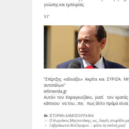
γνώσης και εμπειρίας.
Υ.Γ
“Σπίρτζης «αδειάζει» Ακρίτα και ΣΥΡΙΖΑ: 
αντιπάλων”
iefimerida.gr
Αυτόν τον Καραγκιοζάκο, γιατί τον κρατάς
κάποιου να του…πει πως άλλο πράμα είναι η
Κατηγορίες
ΙΣΤΟΡΙΚΗ ΔΗΜΟΣΙΟΓΡΑΦΙΑ
Ο Κυριάκος Μητσοτάκης, ως…λαγός στιφάδο με
Ξεβράκωτοι Βούλγαροι … φάτε τη σκόνη μας!