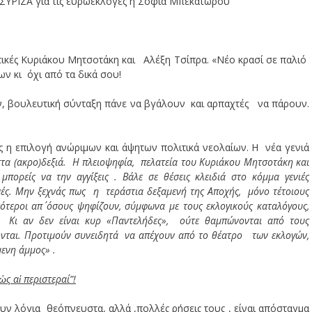
τικές Κυριάκου Μητσοτάκη και Αλέξη Τσίπρα. «Νέο κρασί σε παλιό
ων κι όχι από τα δικά σου!
, βουλευτική σύνταξη πάνε να βγάλουν και αρπαχτές να πάρουν.
ς η επιλογή ανώριμων και άψητων πολιτικά νεολαίων. Η νέα γενιά
στα (ακρο)δεξιά. Η πλειοψηφία, πελατεία του Κυριάκου Μητσοτάκη και
ρείς να την αγγίξεις . Βάλε σε θέσεις κλειδιά στο κόμμα γενιές
νές. Μην ξεχνάς πως
η τεράστια δεξαμενή της Αποχής,
μόνο τέτοιους
ότεροι απ΄ όσους ψηφίζουν, σύμφωνα με τους εκλογικούς καταλόγους,
Κι αν δεν είναι κυρ «Παντελήδες»,
ούτε θαμπώνονται από τους
ονται. Προτιμούν συνειδητά να απέχουν από το θέατρο των εκλογών,
ενη άμμος» .
ὡς αἱ περιστεραί”!
ουν λόγια θεόπνευστα, αλλά ,πολλές ρήσεις τους , είναι απόσταγμα