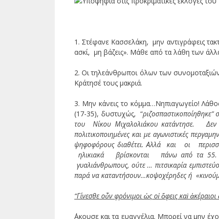
1. Στέφανε Κασσελάκη, μην αντιγράφεις τακ
ασκί, μη βάζεις». Μάθε από τα λάθη των άλλ
2. Οι τηλεάνθρωποι όλων των συνομοταξιών
Κράτησέ τους μακριά.
3. Μην κάνεις το κόμμα…Νηπιαγωγείο! Λάθο
(17-35), δυστυχώς, “
ριζοσπαστικοποίηθηκε” 
του
Νίκου Μιχαλολιάκου κατάντησε. Δεν μπο
πολιτικοποιημένες και με αγωνιστικές περγαμη
ψηφοφόρους διαθέτει. Αλλά
και
οι
περισσ
ηλικιακά βρίσκονται
πάνω από τα 55. 
γυαλιάνθρωπους, ούτε … πιτσικαρία εμπιστεύ
παρά να καταντήσουν…κοψοχέρηδες ή «κινούμ
“Γίνεσθε οὖν φρόνιμοι ὡς οἱ ὄφεις καὶ ἀκέραιοι 
΄Ακουσε και τα ευαγγέλια. Μπορεί να μην έχ