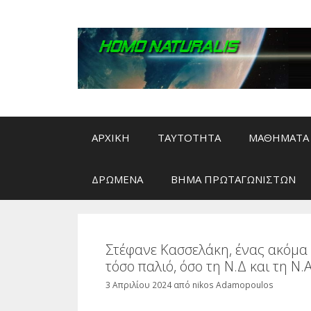
Μετάβαση
σε
περιεχόμενο
ΑΡΧΙΚΗ
ΤΑΥΤΟΤΗΤΑ
ΜΑΘΗΜΑΤΑ 
ΔΡΩΜΕΝΑ
ΒΗΜΑ ΠΡΩΤΑΓΩΝΙΣΤΩΝ
Στέφανε Κασσελάκη, ένας ακόμα
τόσο παλιό, όσο τη Ν.Δ και τη Ν.
3 Απριλίου 2024
από
nikos Adamopoulos