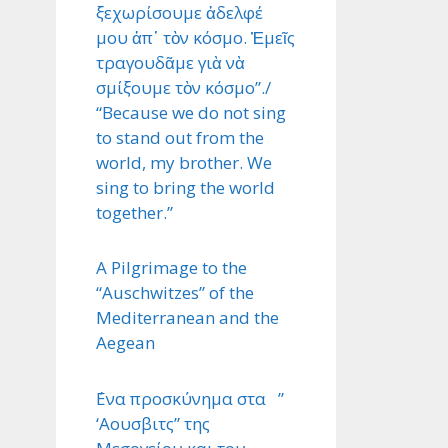
ξεχωρίσουμε ἀδελφέ
μου ἀπ᾿ τὸν κόσμο. Ἐμεῖς
τραγουδᾶμε γιὰ νὰ
σμίξουμε τὸν κόσμο”./
“Because we do not sing
to stand out from the
world, my brother. We
sing to bring the world
together.”
A Pilgrimage to the
“Auschwitzes” of the
Mediterranean and the
Aegean
΄Ενα προσκύνημα στα ”
‘Αουσβιτς” της