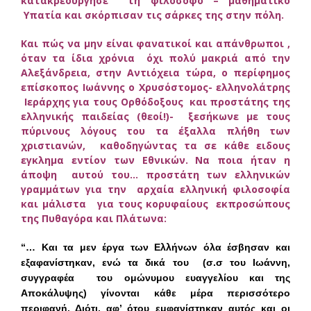
κατακρεούργησε τη φιλόσοφο – μαθηματικό
Υπατία και σκόρπισαν τις σάρκες της στην πόλη.
Και πώς να μην είναι φανατικοί και απάνθρωποι ,
όταν τα ίδια χρόνια όχι πολύ μακριά από την
Αλεξάνδρεια, στην Αντιόχεια τώρα, ο περίφημος
επίσκοπος Ιωάννης ο Χρυσόστομος- ελληνολάτρης
Ιεράρχης για τους Ορθόδοξους και προστάτης της
ελληνικής παιδείας (θεοί!)- ξεσήκωνε με τους
πύρινους λόγους του τα έξαλλα πλήθη των
χριστιανών, καθοδηγώντας τα σε κάθε ειδους
εγκλημα εντίον των Εθνικών. Να ποια ήταν η
άποψη αυτού του… προστάτη των ελληνικών
γραμμάτων για την αρχαία ελληνική φιλοσοφία
και μάλιστα για τους κορυφαίους εκπροσώπους
της Πυθαγόρα και Πλάτωνα:
“… Και τα μεν έργα των Ελλήνων όλα έσβησαν και
εξαφανίστηκαν, ενώ τα δικά του
(σ.σ του Ιωάννη,
συγγραφέα του ομώνυμου ευαγγελίου και της
Αποκάλυψης)
γίνονται κάθε μέρα περισσότερο
περιφανή. Διότι, αφ’ ότου εμφανίστηκαν αυτός και οι