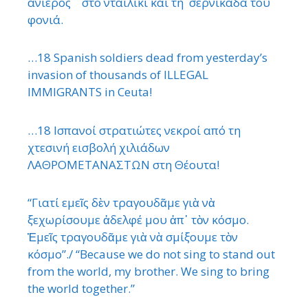
ανίερος στο νταϊλίκι και τη σερνικάδα του
φονιά.
…18 Spanish soldiers dead from yesterday’s
invasion of thousands of ILLEGAL
IMMIGRANTS in Ceuta!
…18 Ισπανοί στρατιώτες νεκροί από τη
χτεσινή εισβολή χιλιάδων
ΛΑΘΡΟΜΕΤΑΝΑΣΤΩΝ στη Θέουτα!
“Γιατί εμεῖς δὲν τραγουδᾶμε γιὰ νὰ
ξεχωρίσουμε ἀδελφέ μου ἀπ᾿ τὸν κόσμο.
Ἐμεῖς τραγουδᾶμε γιὰ νὰ σμίξουμε τὸν
κόσμο”./ “Because we do not sing to stand out
from the world, my brother. We sing to bring
the world together.”