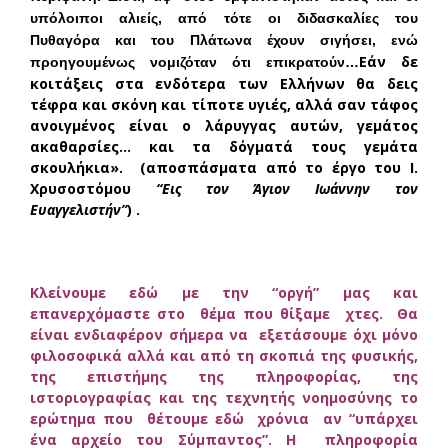
υπόλοιποι αλιείς, από τότε οι διδασκαλίες του
Πυθαγόρα και του Πλάτωνα έχουν σιγήσει, ενώ
Εάν δε
προηγουμένως νομιζόταν ότι επικρατούν…
κοιτάξεις στα ενδότερα των Ελλήνων θα δεις
τέφρα και σκόνη και τίποτε υγιές, αλλά σαν τάφος
ανοιγμένος είναι ο λάρυγγας αυτών, γεμάτος
ακαθαρσίες… και τα δόγματά τους γεμάτα
σκουλήκια». (αποσπάσματα από το έργο του Ι.
Χρυσοστόμου
“Εις τον Άγιον Ιωάννην τον
Ευαγγελιστήν”
) .
Κλείνουμε εδώ με την “οργή” μας και
επανερχόμαστε στο θέμα που θίξαμε χτες.
Θα
είναι ενδιαφέρον σήμερα να εξετάσουμε όχι μόνο
φιλοσοφικά αλλά και από τη σκοπιά της φυσικής,
της επιστήμης της πληροφορίας, της
ιστοριογραφίας και της τεχνητής νοημοσύνης το
ερώτημα που θέτουμε εδώ χρόνια αν “υπάρχει
ένα αρχείο του Σύμπαντος”. Η πληροφορία