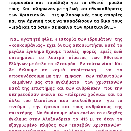
παρανοϊκά και παράδοξα για το εθνικό μυαλό
τους. Και πλήρωναν με τη ζωή και εθνοκαθάρσεις
των Χριστιανών τις φιλοσοφικές τους απορίες
και την άρνησή τους να παραδώσουν τα δικά τους
«ιερά και τα όσια» σε εκείνα των Χριστιανών…»
Ναι, αγαπητέ φίλε. Η ιστορία των ιδρυμάτων της
«Κουκουβάγιας» έχει όντως αποσιωπήσει αυτό το
μεγάλο έγκλημα.΄Εχουμε πολλές φορές εμείς εδώ
επισημάνει το λουτρό αίματος των Εθνικών
Ελλήνων με όπλο το «Σταυρό» – Εν τούτω νίκα!
Και
δε θέλουμε σε καμιά περίπτωση να το
αποσυνδέσουμε με την έμφαση των τελευταίων
κειμένων μας στα εγκλήματα των χριστιανών
κατά της επιστήμης και των ανθρώπων που την
υπηρετούσαν εκείνα τα «πέτρινα χρόνια» και τα
άλλα του Μεσαίωνα που ακολούθησαν για το
πνεύμα , την έρευνα και τους ανθρώπους της
επιστήμης . Να θυμίσουμε μόνο εκείνο το ειδεχθές
έγκλημα στην Αλεξάνδρεια το 415 μ, το όταν το
εξαγριωμένο πλήθος των “ευσεβών Χριστιανών”