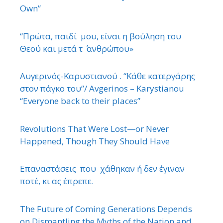
Own”
“Πρώτα, παιδί μου, είναι η βούληση του
Θεού και μετά τ ΄ ανθρώπου»
Αυγερινός-Καρυστιανού . “Κάθε κατεργάρης
στον πάγκο του”/ Avgerinos – Karystianou
“Εveryone back to their places”
Revolutions That Were Lost—or Never
Happened, Though They Should Have
Επαναστάσεις που χάθηκαν ή δεν έγιναν
ποτέ, κι ας έπρεπε.
The Future of Coming Generations Depends
on Dismantling the Myths of the Nation and