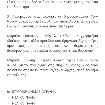
Ελτσί, που τον δολοφόνησαν πριν λίγες ημέρες τσιράκια
του δικτάτορα.
3. Παραμένουν στις φυλακές οι δημοσιογράφοι Τζαν
Ντουντάρ και Ερντέμ Γκιουλ, που αποκάλυψαν τις σχέσεις
Ερνογάν-φανατικών Ισλαμιστών στη Συρία
Μπράβο Γιούνκερ, Μέρκελ, Ολάντ. Συγχαρητήρια
ιδιαίτερα στο Γάλλο πρόεδρο που θρηνούσε λίγες ημέρες
πριν τους συμπατριώτες του. Αν… θυμάται, τους
δολοφόνησαν σαν σκυλιά οι συνεργάτες του Ερντογάν.
Μπράβο Ευρώπη, θεματοφύλακα (τάχα) των δυτικών
αξιών. Αυτό που έγινε χτες στις Βρυξέλλες δεν είναι
σεβασμός στις ανθρώπινες αξίες και αρχές , αλλά έγκλημα
καθοσίωσης.
Κατηγορίες
ΙΣΤΟΡΙΚΗ ΔΗΜΟΣΙΟΓΡΑΦΙΑ
ΝΕΑ ΚΑΙ ΠΑΛΙΑ
ΝΕΑ ΚΑΙ ΠΑΛΙΑ