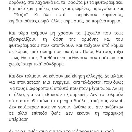
ορμόνες, στα λαχανικά και τα φρούτα με τα φυτοφάρμακα.
Και πέταξαν μπάκες σαν γκαστρωμένες, προγούλια και
“βυζιά”. Κι όλα αυτά σημαίνουν καρκίνους,
καρδιοπάθειες,σωρό άλλες αρρώστιες, σαπισμένα κορμιά.
Και τώρα τρέμουν μη χάσουν τα ψίχουλα που τους
εξασφαλίζουν τη δόση της ορμόνης και του
φυτοφάρμακου που καταπίνουν. Και τρέχουν από κόμμα
σε κόμμα, από σωτήρα σε σωτήρα . Ποιος θα τους τάξει
πως θα τους βοηθήσει να πεθάνουν συντομότερα και
χωρίς “στερητικά” σύνδρομα.
Και δεν τολμούν να κάνουν μια κίνηση αλλαγής. Δε μιλάμε
για επανάσταση. Μια ενέργεια, κάτι “ελάχιστο”, που όμως
να τους διαφοροποιεί απ΄αυτό που ήταν μέχρι τώρα. Αν μη
τι άλλο, για να πεθάνουν αξιοπρεπείς. Δεν το τολμούν
ούτε αυτό. Θα πάνε στο μνήμα δούλοι, υπήκοοι, δειλοί.
Δεν κατάφεραν ποτέ να γίνουν άνθρωποι. Δεν ανέβηκαν
σε άλλα επίπεδα ζωής. Δεν έκαναν τη παραμικρή
υπέρβαση.
΄Αξιος ο μισθός και η σύνταξή τους.΄Αφρονες και μικροί!