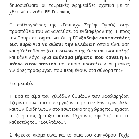
δημοσιεύματα οι τουρκικές εφημερίδες σχετικά με τη
χθεσινή σύνοδο ΕΕ-Τουρκίας.
Ο αρθρογράφος της «Σαμπάχ» Σερέφ Ογούζ, στην
προσπάθειά του να «αναλύσει το ενδιαφέρον της ΕΕ προς
την Τουρκία», σημειώνει ότι η ΕΕ «
ξόδεψε εκατοντάδες
δισ. ευρώ για να σώσει την Ελλάδα
η οποία είναι όση
και η Χαλκηδόνα» (σ.τ.μ. συνοικία της Κωνσταντινούπολης)
και κάνει λόγο «
για αδύναμα βήματα που κάνει η ΕΕ
πάνω στον πανικό
τον οποίο προκαλούν οι μερικές
χιλιάδες προσφύγων που περιμένουν στα σύνορά της».
Στο μεταξύ:
1. Βοά το αίμα των χιλιάδων θυμάτων των μακελάρηδων
Τζιχαντιστών που συνεργάζονται με τον Ερντογάν. Αλλά
και των διαδηλωτών στο εσωτερικό της χώρας που έχασαν
τη ζωή τους (μεταξύ αυτών 15χρονος έφηβος) από το
καθεστώς του “Σουλτάνου”.
2. Φρέσκο ακόμα είναι και το αίμα του δικηγόρου Ταχίρ