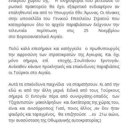
εναέριου χώρου της. Η πληροφορία που μετέδωσε το
ρωσικό πρακτορείο θα έχει εξαιρετικό ενδιαφέρον αν
επαληθευτεί και από το Υπουργείο Εθν. Άμυνας. Οι πίνακες
στην ιστοσελίδα του Γενικού Επιτελείου Στρατού που
καταγράφουν όλο το αρχείο παραβιάσεων δείχνουν την
τελευταία περίπτωση στις 25 Νοεμβρίου
στο Βορειοανατολικό Αιγαίο.
Πολύ καλά επεσήμανε και κατήγγειλε ο πρωθυπουργός
την αφροσύνη των στρατοκρατών της ΄Αγκυρας. Και όχι
μόνο σήμερα, επί εποχής…Σουλτάνου Ερντογάν.
Ανέκαθεν κάνανε προκλητικές και επικίνδυνες παραβιάσεις
οι Τούρκοι στο Αιγαίο.
Αυτά τα επικίνδυνα παιχνίδια να σταματήσουν. Κι από την
εδώ κι από την άλλη μεριά. Ειδικά από τους Τούρκους
σήμερα. Ο Εντογάν πέρα από συνεργάτης-οπαδός των
Τζιχαντιστών μακελάρηδων και δικτάτορας της χώρας του,
είναι και ανισόρροπος( Γιατί, ποιος άλλος ,αν δεν ήταν
φαιδρός και ταραγμένος, θα επιζητούσε …εν 21ω αιώνι,
την ανασύσταση της Οθωμανικής αυτοκρατορίας;)