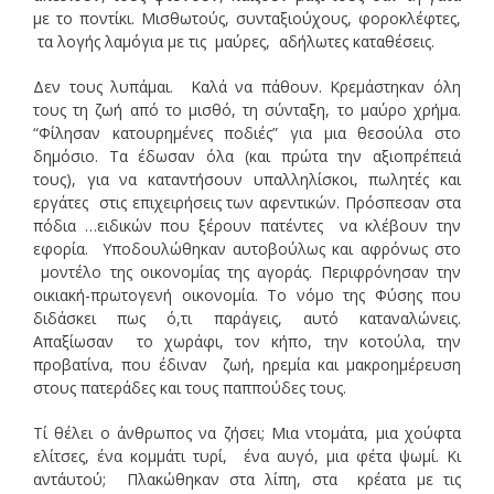
με το ποντίκι. Μισθωτούς, συνταξιούχους, φοροκλέφτες,
τα λογής λαμόγια με τις μαύρες, αδήλωτες καταθέσεις.
Δεν τους λυπάμαι. Καλά να πάθουν. Κρεμάστηκαν όλη
τους τη ζωή από το μισθό, τη σύνταξη, το μαύρο χρήμα.
“Φίλησαν κατουρημένες ποδιές” για μια θεσούλα στο
δημόσιο. Τα έδωσαν όλα (και πρώτα την αξιοπρέπειά
τους), για να καταντήσουν υπαλληλίσκοι, πωλητές και
εργάτες στις επιχειρήσεις των αφεντικών. Πρόσπεσαν στα
πόδια …ειδικών που ξέρουν πατέντες να κλέβουν την
εφορία. Υποδουλώθηκαν αυτοβούλως και αφρόνως στο
μοντέλο της οικονομίας της αγοράς. Περιφρόνησαν την
οικιακή-πρωτογενή οικονομία. Το νόμο της Φύσης που
διδάσκει πως ό,τι παράγεις, αυτό καταναλώνεις.
Απαξίωσαν το χωράφι, τον κήπο, την κοτούλα, την
προβατίνα, που έδιναν ζωή, ηρεμία και μακροημέρευση
στους πατεράδες και τους παππούδες τους.
Τί θέλει ο άνθρωπος να ζήσει; Μια ντομάτα, μια χούφτα
ελίτσες, ένα κομμάτι τυρί, ένα αυγό, μια φέτα ψωμί. Κι
αντ΄αυτού; Πλακώθηκαν στα λίπη, στα κρέατα με τις