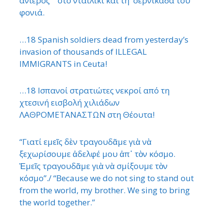
ανίερος στο νταϊλίκι και τη σερνικάδα του
φονιά.
…18 Spanish soldiers dead from yesterday’s
invasion of thousands of ILLEGAL
IMMIGRANTS in Ceuta!
…18 Ισπανοί στρατιώτες νεκροί από τη
χτεσινή εισβολή χιλιάδων
ΛΑΘΡΟΜΕΤΑΝΑΣΤΩΝ στη Θέουτα!
“Γιατί εμεῖς δὲν τραγουδᾶμε γιὰ νὰ
ξεχωρίσουμε ἀδελφέ μου ἀπ᾿ τὸν κόσμο.
Ἐμεῖς τραγουδᾶμε γιὰ νὰ σμίξουμε τὸν
κόσμο”./ “Because we do not sing to stand out
from the world, my brother. We sing to bring
the world together.”