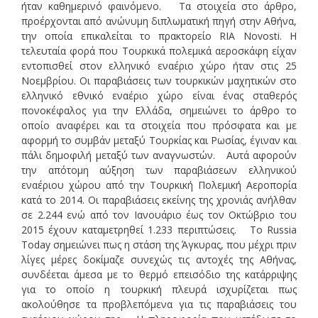
ήταν καθημερινό φαινόμενο. Τα στοιχεία στο άρθρο,
προέρχονται από ανώνυμη διπλωματική πηγή στην Αθήνα,
την οποία επικαλείται το πρακτορείο RIA Novosti. Η
τελευταία φορά που Τουρκικά πολεμικά αεροσκάφη είχαν
εντοπισθεί στον ελληνικό εναέριο χώρο ήταν στις 25
Νοεμβρίου. Οι παραβιάσεις των τουρκικών μαχητικών στο
ελληνικό εθνικό εναέριο χώρο είναι ένας σταθερός
πονοκέφαλος για την Ελλάδα, σημειώνει το άρθρο το
οποίο αναφέρει και τα στοιχεία που πρόσφατα και με
αφορμή το συμβάν μεταξύ Τουρκίας και Ρωσίας, έγιναν και
πάλι δημοφιλή μεταξύ των αναγνωστών. Αυτά αφορούν
την απότομη αύξηση των παραβιάσεων ελληνικού
εναέριου χώρου από την Τουρκική Πολεμική Αεροπορία
κατά το 2014. Οι παραβιάσεις εκείνης της χρονιάς ανήλθαν
σε 2.244 ενώ από τον Ιανουάριο έως τον Οκτώβριο του
2015 έχουν καταμετρηθεί 1.233 περιπτώσεις. Το Russia
Today σημειώνει πως η στάση της Άγκυρας, που μέχρι πριν
λίγες μέρες δοκίμαζε συνεχώς τις αντοχές της Αθήνας,
συνδέεται άμεσα με το θερμό επεισόδιο της κατάρριψης
για το οποίο η τουρκική πλευρά ισχυρίζεται πως
ακολούθησε τα προβλεπόμενα για τις παραβιάσεις του