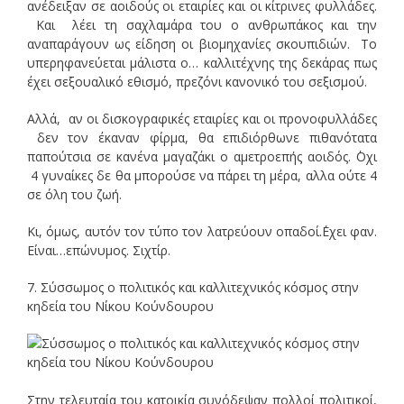
ανέδειξαν σε αοιδούς οι εταιρίες και οι κίτρινες φυλλάδες.
Και λέει τη σαχλαμάρα του ο ανθρωπάκος και την
αναπαράγουν ως είδηση οι βιομηχανίες σκουπιδιών. Το
υπερηφανεύεται μάλιστα ο… καλλιτέχνης της δεκάρας πως
έχει σεξουαλικό εθισμό, πρεζόνι κανονικό του σεξισμού.
Αλλά, αν οι δισκογραφικές εταιρίες και οι προνοφυλλάδες
δεν τον έκαναν φίρμα, θα επιδιόρθωνε πιθανότατα
παπούτσια σε κανένα μαγαζάκι ο αμετροεπής αοιδός. ΄Οχι
4 γυναίκες δε θα μπορούσε να πάρει τη μέρα, αλλα ούτε 4
σε όλη του ζωή.
Κι, όμως, αυτόν τον τύπο τον λατρεύουν οπαδοί.΄Εχει φαν.
Είναι…επώνυμος. Σιχτίρ.
7. Σύσσωμος ο πολιτικός και καλλιτεχνικός κόσμος στην
κηδεία του Νίκου Κούνδουρου
Στην τελευταία του κατοικία συνόδεψαν πολλοί πολιτικοί,