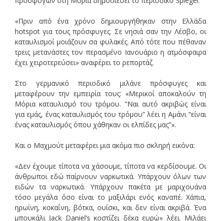
προσφύγων στη Μόρια δημοσιεύει το περιοδικό Spiegel.
«Πριν από ένα χρόνο δημιουργήθηκαν στην Ελλάδα
hotspot για τους πρόσφυγες. Σε νησιά σαν την Λέσβο, οι
καταυλισμοί μοιάζουν σα φυλακές. Από τότε που πέθαναν
τρεις μετανάστες τον περασμένο Ιανουάριο η ατμόσφαιρα
έχει χειροτερεύσει» αναφέρει το ρεπορτάζ.
Στο γερμανικό περιοδικό μιλάνε πρόσφυγες και
μεταφέρουν την εμπειρία τους: «Μερικοί αποκαλούν τη
Μόρια καταυλισμό του τρόμου. “Ναι αυτό ακριβώς είναι
για εμάς, ένας καταυλισμός του τρόμου” λέει η Αμάνι “είναι
ένας καταυλισμός όπου χάθηκαν οι ελπίδες μας”».
Και ο Μαχμούτ μεταφέρει μια ακόμα πιο σκληρή εικόνα:
«Δεν έχουμε τίποτα να χάσουμε, τίποτα να κερδίσουμε. Οι
άνθρωποι εδώ παίρνουν ναρκωτικά. Υπάρχουν όλων των
ειδών τα ναρκωτικά. Υπάρχουν πακέτα με μαριχουάνα
τόσο μεγάλα όσο είναι το μαξιλάρι ενός καναπέ. Χάπια,
ηρωίνη, κοκαΐνη, βότκα, ουίσκι, και δεν είναι ακριβά. Ένα
μπουκάλι Jack Daniel’s κοστίζει δέκα ευρώ» λέει. Μιλάει