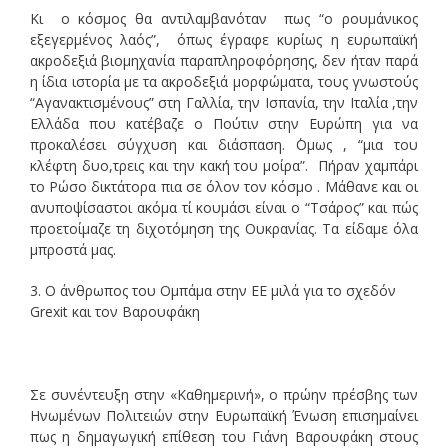
Κι ο κόσμος θα αντιλαμβανόταν πως “ο ρουμάνικος
εξεγερμένος λαός”, όπως έγραφε κυρίως η ευρωπαϊκή
ακροδεξιά βιομηχανία παραπληροφόρησης, δεν ήταν παρά
η ίδια ιστορία με τα ακροδεξιά μορφώματα, τους γνωστούς
“Αγανακτισμένους” στη Γαλλία, την Ισπανία, την Ιταλία ,την
Ελλάδα που κατέβαζε ο Πούτιν στην Ευρώπη για να
προκαλέσει σύγχυση και διάσπαση. ΄Ομως , “μια του
κλέφτη δυο,τρεις και την κακή του μοίρα”. Πήραν χαμπάρι
το Ρώσο δικτάτορα πια σε όλον τον κόσμο . Μάθανε και οι
ανυποψίσαστοι ακόμα τί κουμάσι είναι ο “Τσάρος” και πώς
προετοίμαζε τη διχοτόμηση της Ουκρανίας. Τα είδαμε όλα
μπροστά μας.
3. Ο άνθρωπος του Ομπάμα στην ΕΕ μιλά για το σχεδόν
Grexit και τον Βαρουφάκη
Σε συνέντευξη στην «Καθημερινή», ο πρώην πρέσβης των
Ηνωμένων Πολιτειών στην Ευρωπαϊκή Ένωση επισημαίνει
πως η δημαγωγική επίθεση του Γιάνη Βαρουφάκη στους