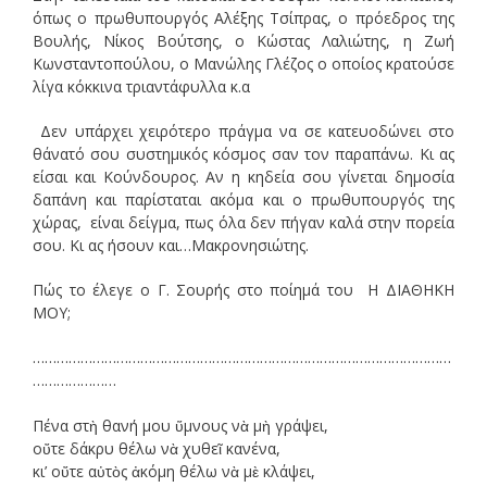
όπως ο πρωθυπουργός Αλέξης Τσίπρας, ο πρόεδρος της
Βουλής, Νίκος Βούτσης, ο Κώστας Λαλιώτης, η Ζωή
Κωνσταντοπούλου, ο Μανώλης Γλέζος ο οποίος κρατούσε
λίγα κόκκινα τριαντάφυλλα κ.α
Δεν υπάρχει χειρότερο πράγμα να σε κατευοδώνει στο
θάνατό σου συστημικός κόσμος σαν τον παραπάνω. Κι ας
είσαι και Κούνδουρος. Αν η κηδεία σου γίνεται δημοσία
δαπάνη και παρίσταται ακόμα και ο πρωθυπουργός της
χώρας, είναι δείγμα, πως όλα δεν πήγαν καλά στην πορεία
σου. Κι ας ήσουν και…Μακρονησιώτης.
Πώς το έλεγε ο Γ. Σουρής στο ποίημά του Η ΔΙΑΘΗΚΗ
ΜΟΥ;
……………………………………………………………………………………………
…………………
Πένα στὴ θανή μου ὕμνους νὰ μὴ γράψει,
οὔτε δάκρυ θέλω νὰ χυθεῖ κανένα,
κι’ οὔτε αὐτὸς ἀκόμη θέλω νὰ μὲ κλάψει,