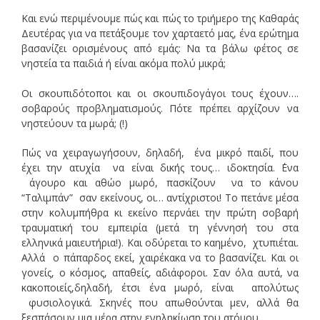
Και ενώ περιμένουμε πώς και πώς το τριήμερο της Καθαράς
Δευτέρας για να πετάξουμε τον χαρταετό μας, ένα ερώτημα
βασανίζει ορισμένους από εμάς: Να τα βάλω φέτος σε
νηστεία τα παιδιά ή είναι ακόμα πολύ μικρά;
Οι σκουπιδότοποι και οι σκουπιδογάγοι τους έχουν….
σοβαρούς προβληματισμούς. Πότε πρέπει αρχίζουν να
νηστεύουν τα μωρά; (!)
Πώς να χειραγωγήσουν, δηλαδή, ένα μικρό παιδί, που
έχει την ατυχία να είναι δικής τους… ιδοκτησία. ΄Ενα
άγουρο και αθώο μωρό, πασκίζουν να το κάνου
“Ταλιμπάν” σαν εκείνους, οι… αντίχριστοι! Το πετάνε μέσα
στην κολυμπήθρα κι εκείνο περνάει την πρώτη σοβαρή
τραυματική του εμπειρία (μετά τη γέννησή του στα
ελληνικά μαιευτήρια!). Και οδύρεται το καημένο, χτυπιέται.
Αλλά ο πάπαρδος εκεί, χαιρέκακα να το βασανίζει. Και οι
γονείς, ο κόσμος, απαθείς, αδιάφοροι. Σαν όλα αυτά, να
κακοποιείς,δηλαδή, έτσι ένα μωρό, είναι απολύτως
φυσιολογικά. Σκηνές που απωθούνται μεν, αλλά θα
ξεσπάσουν μια μέρα στην ενηληκίωση του ατόμου.