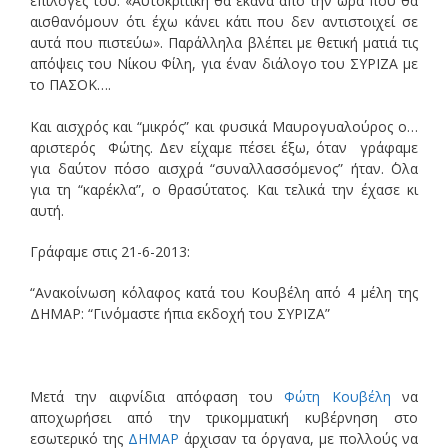
επιλογές του: «Αυτοκριτική θα έκανα από την ώρα που θα
αισθανόμουν ότι έχω κάνει κάτι που δεν αντιστοιχεί σε
αυτά που πιστεύω». Παράλληλα βλέπει με θετική ματιά τις
απόψεις του Νίκου Φίλη, για έναν διάλογο του ΣΥΡΙΖΑ με
το ΠΑΣΟΚ….
Και αισχρός και “μικρός” και φυσικά Μαυρογυαλούρος ο…
αριστερός Φώτης. Δεν είχαμε πέσει έξω, όταν γράφαμε
για δαύτον πόσο αισχρά “συναλλασσόμενος” ήταν. ΄Ολα
για τη “καρέκλα”, ο θρασύτατος. Και τελικά την έχασε κι
αυτή.
Γράφαμε στις 21-6-2013:
“Ανακοίνωση κόλαφος κατά του Κουβέλη από 4 μέλη της
ΔΗΜΑΡ: “Γινόμαστε ήπια εκδοχή του ΣΥΡΙΖΑ”
Μετά την αιφνίδια απόφαση του
Φώτη Κουβέλη
να
αποχωρήσει από την τρικομματική κυβέρνηση στο
εσωτερικό της
ΔΗΜΑΡ
άρχισαν τα όργανα, με πολλούς να