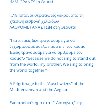
IMMIGRANTS in Ceuta!
…18 Ισπανοί στρατιώτες νεκροί από τη
χτεσινή εισβολή χιλιάδων
ΛΑΘΡΟΜΕΤΑΝΑΣΤΩΝ στη Θέουτα!
“Γιατί εμεῖς δὲν τραγουδᾶμε γιὰ νὰ
ξεχωρίσουμε ἀδελφέ μου ἀπ᾿ τὸν κόσμο.
Ἐμεῖς τραγουδᾶμε γιὰ νὰ σμίξουμε τὸν
κόσμο”./ “Because we do not sing to stand out
from the world, my brother. We sing to bring
the world together.”
A Pilgrimage to the “Auschwitzes” of the
Mediterranean and the Aegean
΄Ενα προσκύνημα στα ” ‘Αουσβιτς” της