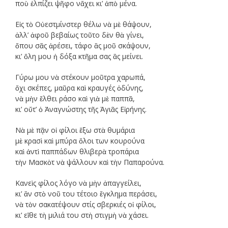
ποὺ ἐλπίζει ψῆφο νἄχει κι’ ἀπὸ μένα.
Εἰς τὸ Οὐεστμίνστερ θέλω νὰ μὲ θάψουν,
ἀλλ’ ἀφοῦ βεβαίως τοῦτο δὲν θὰ γίνει,
ὅπου σᾶς ἀρέσει, τάφο ἂς μοῦ σκάψουν,
κι’ ὅλη μου ἡ δόξα κτῆμα σας ἂς μείνει.
Γύρω μου νὰ στέκουν μοῦτρα χαρωπά,
ὄχι σκέπες, μαῦρα καὶ κραυγές ὀδύνης,
νὰ μὴν ἔλθει ράσο καὶ γιὰ μὲ παππᾶ,
κι’ οὔτ’ ὁ Ἀναγνώστης τῆς Ἁγιᾶς Εἰρήνης.
Νὰ μὲ πᾷν οἱ φίλοι ἔξω στὰ θυμάρια
μὲ κρασὶ καὶ μπύρα ὅλοι των κουρούνα
καὶ ἀντὶ παππάδων θλιβερὰ τροπάρια
τὴν Μασκὸτ νὰ ψάλλουν καὶ τὴν Παπαρούνα.
Κανεὶς φίλος λόγο νὰ μὴν ἀπαγγείλει,
κι’ ἂν στὸ νοῦ του τέτοιο ἔγκλημα περάσει,
νὰ τὸν σακατέψουν στίς σβερκιές οἱ φίλοι,
κι’ εἴθε τὴ μιλιά του στὴ στιγμὴ νὰ χάσει.