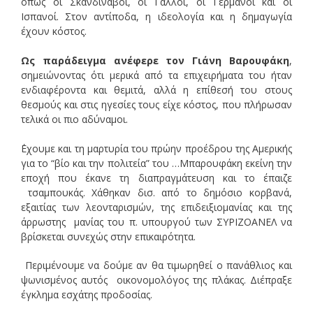
όπως οι Σκανδιναβοί, οι Γάλλοι, οι Γερμανοί και οι
Ισπανοί. Στον αντίποδα, η ιδεολογία και η δημαγωγία
έχουν κόστος.
Ως παράδειγμα ανέφερε τον Γιάνη Βαρουφάκη
,
σημειώνοντας ότι μερικά από τα επιχειρήματα του ήταν
ενδιαφέροντα και θεμιτά, αλλά η επίθεσή του στους
θεσμούς και στις ηγεσίες τους είχε κόστος, που πλήρωσαν
τελικά οι πιο αδύναμοι.
΄Εχουμε και τη μαρτυρία του πρώην προέδρου της Αμερικής
για το “βίο και την πολιτεία” του …Μπαρουφάκη εκείνη την
εποχή που έκανε τη διαπραγμάτευση και το έπαιζε
τσαμπουκάς. Χάθηκαν δισ. από το δημόσιο κορβανά,
εξαιτίας των λεονταρισμών, της επιδειξιομανίας και της
άρρωστης μανίας του π. υπουργού των ΣΥΡΙΖΟΑΝΕΛ να
βρίσκεται συνεχώς στην επικαιρότητα.
Περιμένουμε να δούμε αν θα τιμωρηθεί ο πανάθλιος και
ψωνισμένος αυτός οικονομολόγος της πλάκας. Διέπραξε
έγκλημα εσχάτης προδοσίας.