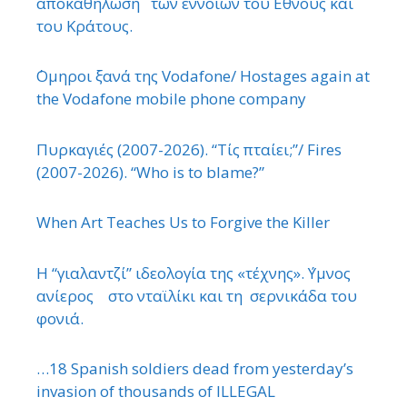
αποκαθήλωση των εννοιών του ΄Εθνους και
του Κράτους.
΄Ομηροι ξανά της Vodafone/ Hostages again at
the Vodafone mobile phone company
Πυρκαγιές (2007-2026). “Τίς πταίει;”/ Fires
(2007-2026). “Who is to blame?”
When Art Teaches Us to Forgive the Killer
Η “γιαλαντζί” ιδεολογία της «τέχνης». ΄Υμνος
ανίερος στο νταϊλίκι και τη σερνικάδα του
φονιά.
…18 Spanish soldiers dead from yesterday’s
invasion of thousands of ILLEGAL