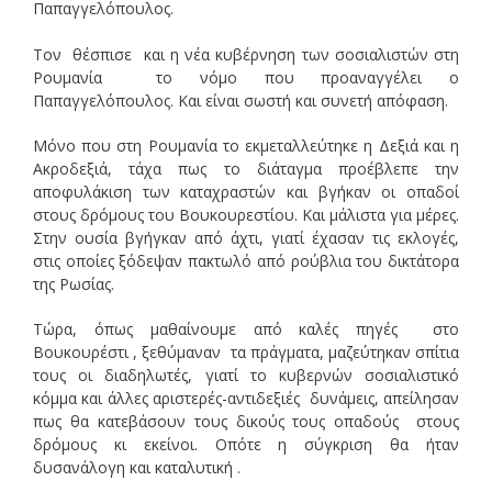
Παπαγγελόπουλος.
Τον θέσπισε και η νέα κυβέρνηση των σοσιαλιστών στη
Ρουμανία το νόμο που προαναγγέλει ο
Παπαγγελόπουλος. Και είναι σωστή και συνετή απόφαση.
Μόνο που στη Ρουμανία το εκμεταλλεύτηκε η Δεξιά και η
Ακροδεξιά, τάχα πως το διάταγμα προέβλεπε την
αποφυλάκιση των καταχραστών και βγήκαν οι οπαδοί
στους δρόμους του Βουκουρεστίου. Και μάλιστα για μέρες.
Στην ουσία βγήγκαν από άχτι, γιατί έχασαν τις εκλογές,
στις οποίες ξόδεψαν πακτωλό από ρούβλια του δικτάτορα
της Ρωσίας.
Τώρα, όπως μαθαίνουμε από καλές πηγές στο
Βουκουρέστι , ξεθύμαναν τα πράγματα, μαζεύτηκαν σπίτια
τους οι διαδηλωτές, γιατί το κυβερνών σοσιαλιστικό
κόμμα και άλλες αριστερές-αντιδεξιές δυνάμεις, απείλησαν
πως θα κατεβάσουν τους δικούς τους οπαδούς στους
δρόμους κι εκείνοι. Οπότε η σύγκριση θα ήταν
δυσανάλογη και καταλυτική .