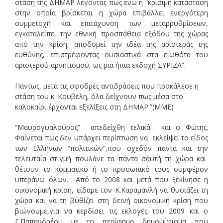
στάση της ΔΗΜΑΡ λέγοντας πως ενώ η “κρίσιμη κατάσταση
στην οποία βρίσκεται η χώρα επιβάλλει ενεργότερη
συμμετοχή και επιτάχυνση των μεταρρυθμίσεων,
εγκαταλείπει την εθνική προσπάθεια εξόδου της χώρας
από την κρίση, αποδομεί την ιδέα της αριστεράς της
ευθύνης, επιστρέφοντας ουσιαστικά στα ειωθότα του
αριστερού αρνητισμού, ως μια ήπια εκδοχή ΣΥΡΙΖΑ”.
Πάντως, μετά τις σφοδρές αντιδράσεις που προκάλεσε η
στάση του κ. Κουβέλη, όλα δείχνουν πως μέσα στο
καλοκαίρι έρχονται εξελίξεις στη ΔΗΜΑΡ.”(ΜΜΕ)
“Μαυρογυαλούρος” απεδείχθη τελικά και ο Φώτης.
Φαίνεται πως δεν υπάρχει περίπτωση να εκλείψει το είδος
των Ελλήνων “πολιτικών”,που σχεδόν πάντα και την
τελευταία στιγμή πουλάνε τα πάντα σ΄αυτή τη χώρα και
θέτουν το κομματικό ή το προσωπικό τους συμφέρον
υπεράνω όλων. Από το 2008 και μετά που ξεκίνησε η
οικονομική κρίση, είδαμε τον Κ.Καραμανλή να θυσιάζει τη
χώρα και να τη βυθίζει στη δεινή οικονομική κρίση που
βιώνουμε,για να κερδίσει τις εκλογές του 2009 και ο
Γ.Παπανδρέου με το περίφημο δημοψίφισμα που