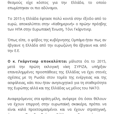
θεσμούς είχε κόστος για την Ελλάδα, το οποίο
επωμίστηκαν οι πιο αδύναμοι.
Το 2015 η Ελλάδα έφτασε πολύ κοντά στην έξοδο από το
ευρώ, αποκαλύπτει στην «Καθημερινή» ο πρώην πρέσβης
των ΗΠΑ στην Ευρωπαϊκή Ένωση, Τόνι Γκάρντνερ.
Όπως είπε, ο φόβος της κυβέρνησης Ομπάμα ήταν πως αν
έβγαινε η Ελλάδα από την ευρωζώνη θα έβγαινε και από
την Ε.Ε.
Ο κ. Γκάρντνερ αποκαλύπτει
μάλιστα ότι το 2015,
μετά την πρώτη εκλογική νίκη ΣΥΡΙΖΑ, υπήρξαν
επανειλημμένες προσπάθειες της Ελλάδας να έχει στενές
σχέσεις με τη Ρωσία στον τομέα της ενέργειας και της
ασφάλειας, κάτι που ήταν ανησυχητικό για τη σταθερότητα
της Ευρώπης αλλά και της Ελλάδας ως μέλος του ΝΑΤΟ.
Αναφερόμενος στα κράτη-μέλη, ανέφερε ότι όσοι θέλουν
να έχουν επιρροή στην ευρωπαϊκή σκακιέρα, πρέπει να
είναι καλά προετοιμασμένοι και να έχουν στρατηγική,