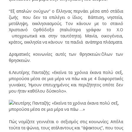
“Εξ απαλών ονύχων” ο ΄Ελληνας περνάει μέσα από στάδια
ζωής που δεν τα επιλέγει ο ίδιος. Βάπτιση, νηστεία,
μετάληψη, εκκλησιασμούς. Τον κάνουν με το στανιό
Χριστιανό Ορθόδοξο (παλιότερα γράφαν το Χ.Ο
υποχρεωτικά και στην ταυτότητα). Μανία, οικογένεια,
κράτος, εκκλησία να κάνουν τα παιδιά ανάπηρα πλάσματα.
Δραματικές κοινωνίες αυτές των θρησκειών.΄Ολων των
θρησκειών.
6.Λευτέρης Πανταζής: «Εκείνα τα χρόνια έκανα πολύ σεξ,
μπορούσα μέσα σε μια μέρα να πάω και με 4 διαφορετικές
γυναίκες. Ήμουν επιτυχημένος και περιζήτητος οπότε δεν
μου ήταν καθόλου δύσκολο».
Πώς νομίζετε γεννιέται ο σεξισμός στις κοινωνίες; Απ΄όλα
τούτα τα ψώνια, τους ατάλαντους και “άψακτους”, που τους