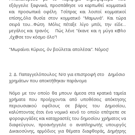
εξάγγειλε ξαφνικά, προσπάθησε να καρπωθεί κομματικά
και προσωπικά οφέλη. Τσίπρας και λοιποί κομματικοί
επίσης,όλα θυσία στον κομματικό “Μαμωνά”. Και τώρα
σειρά του…Φώτη. Μόλις πέταξε λίγο μπόϊ, την είδε…
μεγάλος και τρανός. Πώς λένε “έκανε και η μύγα κ@λο
,έχ@σε τον κόσμο όλο”!
“Μωραίνει Κύριος, όν βούλεται απολέσαι”. Νόμος!
2. Δ. Παπαγγελόπουλος: Ν/σ για επιστροφή στο Δημόσιο
χρημάτων που αποκτήθηκαν παράνομα
Νόμο με τον οποίο θα μπουν άμεσα στα κρατικά ταμεία
χρήματα που προέρχονται από υποθέσεις απόκτησης
περιουσιακού οφέλους σε βάρος του Δημοσίου,
καλύπτοντας έτσι ένα νομικό κενό το οποίο επέτρεπε σε
φοροφυγάδες και καταχραστές του δημοσίου χρήματος να
διαφεύγουν, προανήγγειλε ο αναπληρωτής υπουργός
Δικαιοσύνης, αρμόδιος για θέματα διαφθοράς, Δημήτρης