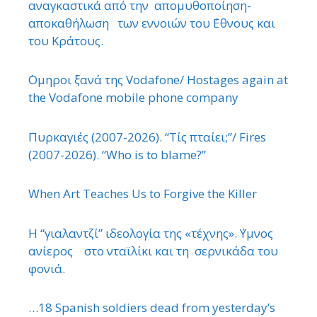
αναγκαστικά από την απομυθοποίηση-
αποκαθήλωση των εννοιών του ΄Εθνους και
του Κράτους.
΄Ομηροι ξανά της Vodafone/ Hostages again at
the Vodafone mobile phone company
Πυρκαγιές (2007-2026). “Τίς πταίει;”/ Fires
(2007-2026). “Who is to blame?”
When Art Teaches Us to Forgive the Killer
Η “γιαλαντζί” ιδεολογία της «τέχνης». ΄Υμνος
ανίερος στο νταϊλίκι και τη σερνικάδα του
φονιά.
…18 Spanish soldiers dead from yesterday’s