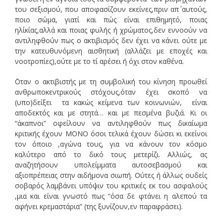
του σεξισμού, που αποφασίζουν εκείνες,πριν απ΄ αυτούς,
ποιο σώμα, γιατί και πώς είναι επιθημητό, ποιας
ηλίκίας,αλλά και ποιας φυλής ή χρώματος,δεν εννοούν να
αντιληφθούν πως ο ακτιβισμός δεν έχει να κάνει ούτε με
την κατευθυνόμενη αισθητική (αλλάζει με εποχές και
νοοτροπίες),ούτε με το τί αρέσει ή όχι στον καθένα.
΄Οταν ο ακτιβιστής με τη συμβολική του κίνηση προωθεί
ανθρωποκεντρικούς στόχους,όταν έχει σκοπό να
(υπο)δείξει τα κακώς κείμενα των κοινωνιών, είναι
αποδεκτός και με στητά… και με πεσμένα βυζιά. Κι οι
“άκαπνοι” οφείλουν να αντιληφθούν πως δικαίωμα
κριτικής έχουν ΜΟΝΟ όσοι τελικά έχουν δώσει κι εκείνοι
τον όποιο ,αγώνα τους, για να κάνουν τον κόσμο
καλύτερο από το δικό τους μετερίζι. Αλλιώς, ας
αναζητήσουν υπολείμματα αυτοσεβασμού και
αξιοπρέπειας στην αιδήμονα σιωπή. Ούτες ή άλλως ουδείς
σοβαρός λαμβάνει υπόψιν του κριτικές εκ του ασφαλούς
,μια και είναι γνωστό πως “όσα δε φτάνει η αλεπού τα
αφήνει κρεμαστάρια” (της ξυνίζουν,εν παραφράσει).