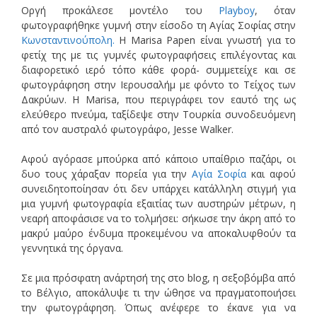
Οργή προκάλεσε μοντέλο του
Playboy
, όταν
φωτογραφήθηκε γυμνή στην είσοδο τη Αγίας Σοφίας στην
Κωνσταντινούπολη.
Η Marisa Papen είναι γνωστή για το
φετίχ της με τις γυμνές φωτογραφήσεις επιλέγοντας και
διαφορετικό ιερό τόπο κάθε φορά- συμμετείχε και σε
φωτογράφηση στην Ιερουσαλήμ με φόντο το Τείχος των
Δακρύων. Η Marisa, που περιγράφει τον εαυτό της ως
ελεύθερο πνεύμα, ταξίδεψε στην Τουρκία συνοδευόμενη
από τον αυστραλό φωτογράφο, Jesse Walker.
Αφού αγόρασε μπούρκα από κάποιο υπαίθριο παζάρι, οι
δυο τους χάραξαν πορεία για την
Αγία Σοφία
και αφού
συνειδητοποίησαν ότι δεν υπάρχει κατάλληλη στιγμή για
μια γυμνή φωτογραφία εξαιτίας των αυστηρών μέτρων, η
νεαρή αποφάσισε να το τολμήσει: σήκωσε την άκρη από το
μακρύ μαύρο ένδυμα προκειμένου να αποκαλυφθούν τα
γεννητικά της όργανα.
Σε μια πρόσφατη ανάρτησή της στο blog, η σεξοβόμβα από
το Βέλγιο, αποκάλυψε τι την ώθησε να πραγματοποιήσει
την φωτογράφηση. Όπως ανέφερε το έκανε για να