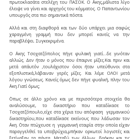
πρωτοκλασάτα στελέχη του ΠΑΣΟΚ. Ο ΄Ακης,μάλιστα λίγο
έλειψε να γίνει και αρχηγός του κόμματος. Ο Παπαντωνίου
υπουργός στα πιο σημαντικά πόστα.
Αλλά και στη διαφθορά και των δύο υπάρχει μια σαφώς
χαραγμένη γραμμή που δεν μπορεί κανείς να την
παραβλέψει. Συγκεκριμένα.
Ο ΄Ακης Τσοχατζόπολος πήγε φυλακή γιατί…δε γινόταν
αλλιώς. Δεν ήταν ο μόνος που έπαιρνε μίζες.Και πριν και
μετά απ΄αυτόν ,τουλάχιστον όσοι ήταν υπεύθυνοι στα
εξοπλιστικά,λάβαιναν γερές μίζες. Και λέμε ΟΛΟΙ μετά
λόγου γνώσεως. Κανείς όμως δεν πήγε φυαλκή, πλην του
΄Ακη.Γιατί όμως;
΄Οπως σε άλλο χρόνο και με περισσότερα στοιχεία θα
αναλύσουμε, το δικαστήριο που καταδίκασε το
Τσοχατζόπουλο,είχε στα χέρια του απόφαση γερμανικού
δικαστηρίου,που καταδίκασε εκείνους που λάδωσαν τον
΄Ακη. ΄Οταν πτώχευσε η γερμανική εταιρία στην οποία είχαν
παραγγελθεί τα υποβρύχια,μπήκαν ορκωτοί λογιστές και
ξετίναξαν τα πάντα. Μεταξύ των άλλων, βρήκαν και τις