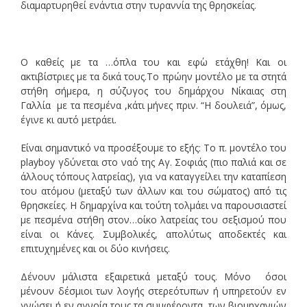
διαμαρτυρηθεί ενάντια στην τυραννία της θρησκείας.
Ο καθείς με τα …όπλα του και εφ΄ω ετάχθη! Και οι
ακτιβίστριες με τα δικά τους.Το πρώην μοντέλο με τα στητά
στήθη σήμερα, η σύζυγος του δημάρχου Νίκαιας στη
Γαλλία με τα πεσμένα ,κάτι μήνες πριν. “Η δουλειά”, όμως,
έγινε κι αυτό μετράει.
Είναι σημαντικό να προσέξουμε το εξής: Το π. μοντέλο του
playboy γδύνεται στο ναό της Αγ. Σοφιάς (πιο παλιά και σε
άλλους τόπους λατρείας), για να καταγγείλει την καταπίεση
του ατόμου (μεταξύ των άλλων και του σώματος) από τις
θρησκείες. Η δημαρχίνα και τούτη τολμάει να παρουσιαστεί
με πεσμένα στήθη στον…οίκο λατρείας του σεξισμού που
είναι οι Κάνες. Συμβολικές, απολύτως αποδεκτές και
επιτυχημένες και οι δύο κινήσεις.
Δένουν μάλιστα εξαιρετικά μεταξύ τους. Μόνο όσοι
μένουν δέσμιοι των λογής στερεότυπων ή υπηρετούν εν
γνώσει ή εν αγνοία τους τα συμφέροντα των βιομηχανιών