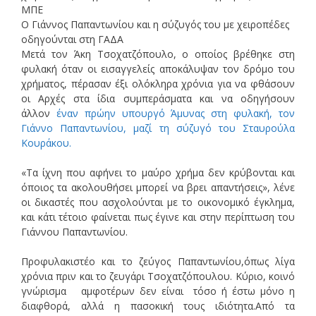
Ο Γιάννος Παπαντωνίου και η σύζυγός του με χειροπέδες
οδηγούνται στη ΓΑΔΑ
Μετά τον Άκη Τσοχατζόπουλο, ο οποίος βρέθηκε στη
φυλακή όταν οι εισαγγελείς αποκάλυψαν τον δρόμο του
χρήματος, πέρασαν έξι ολόκληρα χρόνια για να φθάσουν
οι Αρχές στα ίδια συμπεράσματα και να οδηγήσουν
άλλον
έναν πρώην υπουργό Άμυνας στη φυλακή, τον
Γιάννο Παπαντωνίου, μαζί τη σύζυγό του Σταυρούλα
Κουράκου.
«Τα ίχνη που αφήνει το μαύρο χρήμα δεν κρύβονται και
όποιος τα ακολουθήσει μπορεί να βρει απαντήσεις», λένε
οι δικαστές που ασχολούνται με το οικονομικό έγκλημα,
και κάτι τέτοιο φαίνεται πως έγινε και στην περίπτωση του
Γιάννου Παπαντωνίου.
Προφυλακιστέο και το ζεύγος Παπαντωνίου,όπως λίγα
χρόνια πριν και το ζευγάρι Τσοχατζόπουλου. Κύριο, κοινό
γνώρισμα αμφοτέρων δεν είναι τόσο ή έστω μόνο η
διαφθορά, αλλά η πασοκική τους ιδιότητα.Από τα