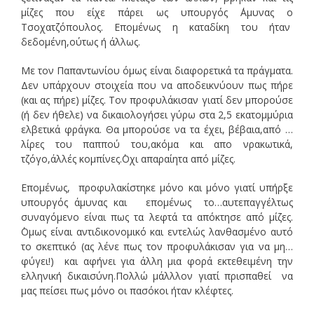
μίζες που είχε πάρει ως υπουργός ΄Αμυνας ο
Τσοχατζόπουλος. Επομένως η καταδίκη του ήταν
δεδομένη,ούτως ή άλλως.
Με τον Παπαντωνίου όμως είναι διαφορετικά τα πράγματα.
Δεν υπάρχουν στοιχεία που να αποδεικνύουν πως πήρε
(και ας πήρε) μίζες. Τον προφυλάκισαν γιατί δεν μπορούσε
(ή δεν ήθελε) να δικαιολογήσει γύρω στα 2,5 εκατομμύρια
ελβετικά φράγκα. Θα μπορούσε να τα έχει, βέβαια,από …
λίρες του παππού του,ακόμα και απο νρακωτικά,
τζόγο,άλλές κομπίνες.΄Οχι απαραίητα από μίζες.
Επομένως, προφυλακίστηκε μόνο και μόνο γιατί υπήρξε
υπουργός άμυνας και επομένως το…αυτεπαγγέλτως
συναγόμενο είναι πως τα λεφτά τα απόκτησε από μίζες.
΄Ομως είναι αντιδικονομικό και εντελώς λανθασμένο αυτό
το σκεπτικό (ας λένε πως τον προφυλάκισαν για να μη…
φύγει!) και αφήνει για άλλη μια φορά εκτεθειμένη την
ελληνική δικαισύνη.Πολλώ μάλλλον γιατί πρισπαθεί να
μας πείσει πως μόνο οι πασόκοι ήταν κλέφτες.