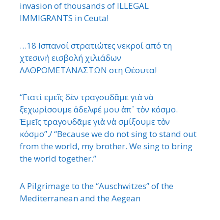
invasion of thousands of ILLEGAL
IMMIGRANTS in Ceuta!
…18 Ισπανοί στρατιώτες νεκροί από τη
χτεσινή εισβολή χιλιάδων
ΛΑΘΡΟΜΕΤΑΝΑΣΤΩΝ στη Θέουτα!
“Γιατί εμεῖς δὲν τραγουδᾶμε γιὰ νὰ
ξεχωρίσουμε ἀδελφέ μου ἀπ᾿ τὸν κόσμο.
Ἐμεῖς τραγουδᾶμε γιὰ νὰ σμίξουμε τὸν
κόσμο”./ “Because we do not sing to stand out
from the world, my brother. We sing to bring
the world together.”
A Pilgrimage to the “Auschwitzes” of the
Mediterranean and the Aegean