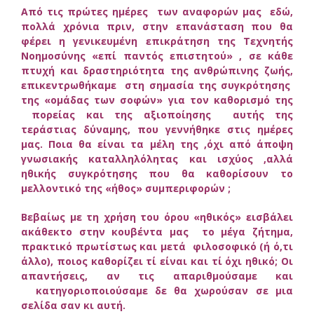
Από τις πρώτες ημέρες των αναφορών μας εδώ,
πολλά χρόνια πριν, στην επανάσταση που θα
φέρει η γενικευμένη επικράτηση της Τεχνητής
Νοημοσύνης «επί παντός επιστητού» , σε κάθε
πτυχή και δραστηριότητα της ανθρώπινης ζωής,
επικεντρωθήκαμε στη σημασία της συγκρότησης
της «ομάδας των σοφών» για τον καθορισμό της
πορείας και της αξιοποίησης αυτής της
τεράστιας δύναμης, που γεννήθηκε στις ημέρες
μας. Ποια θα είναι τα μέλη της ,όχι από άποψη
γνωσιακής καταλληλόλητας και ισχύος ,αλλά
ηθικής συγκρότησης που θα καθορίσουν το
μελλοντικό της «ήθος» συμπεριφορών ;
Βεβαίως με τη χρήση του όρου «ηθικός» εισβάλει
ακάθεκτο στην κουβέντα μας το μέγα ζήτημα,
πρακτικό πρωτίστως και μετά φιλοσοφικό (ή ό,τι
άλλο), ποιος καθορίζει τί είναι και τί όχι ηθικό; Οι
απαντήσεις, αν τις απαριθμούσαμε και
κατηγοριοποιούσαμε δε θα χωρούσαν σε μια
σελίδα σαν κι αυτή.