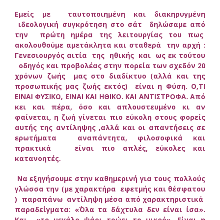
Εμείς με ταυτοποιημένη και διακηρυγμένη
ιδεολογική συγκρότηση στο σάτ δηλώσαμε από
την πρώτη ημέρα της λειτουργίας του πως
ακολουθούμε αμετάκλητα και σταθερά την αρχή :
Γενεσιουργός αιτία της ηθικής και ως εκ τούτου
οδηγός και προβολέας στην πορεία των σχεδόν 20
χρόνων ζωής μας στο διαδίκτυο (αλλά και της
προσωπικής μας ζωής εκτός) είναι η Φύση. Ο,ΤΙ
ΕΙΝΑΙ ΦΥΣΙΚΟ, ΕΙΝΑΙ ΚΑΙ ΗΘΙΚΟ. ΚΑΙ ΑΝΤΙΣΤΡΟΦΑ. Από
κει και πέρα, όσο και απλουστευμένο κι αν
φαίνεται, η ζωή γίνεται πιο εύκολη στους φορείς
αυτής της αντίληψης ,αλλά και οι απαντήσεις σε
ερωτήματα αναπάντητα, φιλοσοφικά και
πρακτικά είναι πιο απλές, εύκολες και
κατανοητές.
Να εξηγήσουμε στην καθημερινή για τους πολλούς
γλώσσα την (με χαρακτήρα εφετμής και θέσφατου
) παραπάνω αντίληψη μέσα από χαρακτηριστικά
παραδείγματα: «΄Όλα τα δάχτυλα δεν είναι ίσα».
Και «το μεγάλο ψάρι τρώει το μικρό». Είναι η