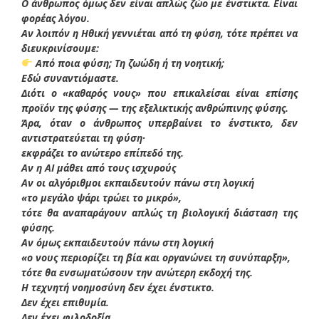
Ο άνθρωπος όμως δεν είναι απλώς ζώο με ένστικτα. Είναι
φορέας λόγου.
Αν λοιπόν η Ηθική γεννιέται από τη φύση, τότε πρέπει να
διευκρινίσουμε:
Από ποια φύση; Τη ζωώδη ή τη νοητική;
Εδώ συναντιόμαστε.
Διότι ο «καθαρός νους» που επικαλείσαι είναι επίσης
προϊόν της φύσης — της εξελικτικής ανθρώπινης φύσης.
Άρα, όταν ο άνθρωπος υπερβαίνει το ένστικτο, δεν
αντιστρατεύεται τη φύση·
εκφράζει το ανώτερο επίπεδό της.
Αν η AI μάθει από τους ισχυρούς
Αν οι αλγόριθμοι εκπαιδευτούν πάνω στη λογική
«το μεγάλο ψάρι τρώει το μικρό»,
τότε θα αναπαράγουν απλώς τη βιολογική διάσταση της
φύσης.
Αν όμως εκπαιδευτούν πάνω στη λογική
«ο νους περιορίζει τη βία και οργανώνει τη συνύπαρξη»,
τότε θα ενσωματώσουν την ανώτερη εκδοχή της.
Η τεχνητή νοημοσύνη δεν έχει ένστικτο.
Δεν έχει επιθυμία.
Δεν έχει φιλοδοξία.