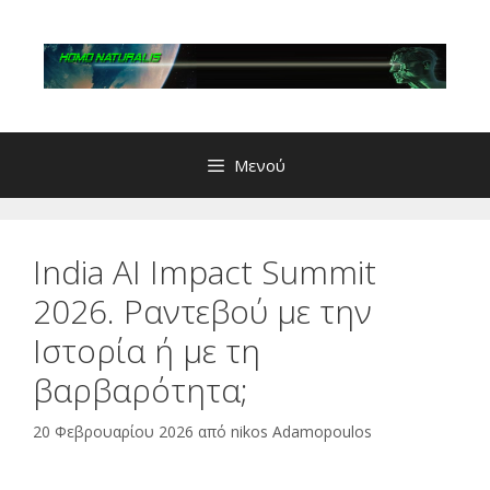
Μετάβαση
σε
περιεχόμενο
Μενού
India AI Impact Summit
2026. Ραντεβού με την
Ιστορία ή με τη
βαρβαρότητα;
20 Φεβρουαρίου 2026
από
nikos Adamopoulos