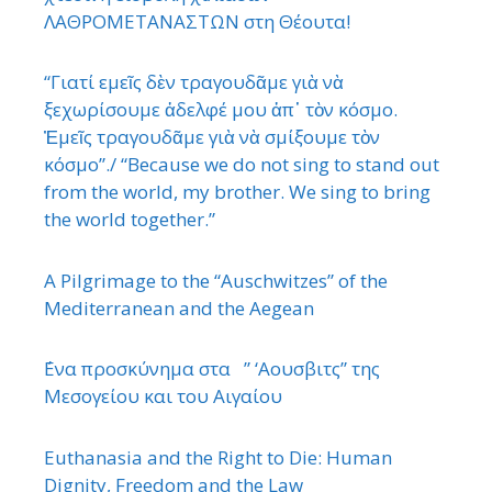
ΛΑΘΡΟΜΕΤΑΝΑΣΤΩΝ στη Θέουτα!
“Γιατί εμεῖς δὲν τραγουδᾶμε γιὰ νὰ
ξεχωρίσουμε ἀδελφέ μου ἀπ᾿ τὸν κόσμο.
Ἐμεῖς τραγουδᾶμε γιὰ νὰ σμίξουμε τὸν
κόσμο”./ “Because we do not sing to stand out
from the world, my brother. We sing to bring
the world together.”
A Pilgrimage to the “Auschwitzes” of the
Mediterranean and the Aegean
΄Ενα προσκύνημα στα ” ‘Αουσβιτς” της
Μεσογείου και του Αιγαίου
Euthanasia and the Right to Die: Human
Dignity, Freedom and the Law