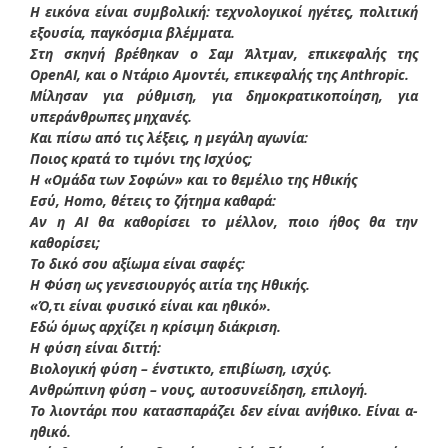
Η εικόνα είναι συμβολική: τεχνολογικοί ηγέτες, πολιτική
εξουσία, παγκόσμια βλέμματα.
Στη σκηνή βρέθηκαν ο Σαμ Άλτμαν, επικεφαλής της
OpenAI, και ο Ντάριο Αμοντέι, επικεφαλής της Anthropic.
Μίλησαν για ρύθμιση, για δημοκρατικοποίηση, για
υπεράνθρωπες μηχανές.
Και πίσω από τις λέξεις, η μεγάλη αγωνία:
Ποιος κρατά το τιμόνι της Ισχύος;
Η «Ομάδα των Σοφών» και το θεμέλιο της Ηθικής
Εσύ, Homo, θέτεις το ζήτημα καθαρά:
Αν η AI θα καθορίσει το μέλλον, ποιο ήθος θα την
καθορίσει;
Το δικό σου αξίωμα είναι σαφές:
Η Φύση ως γενεσιουργός αιτία της Ηθικής.
«Ό,τι είναι φυσικό είναι και ηθικό».
Εδώ όμως αρχίζει η κρίσιμη διάκριση.
Η φύση είναι διττή:
Βιολογική φύση – ένστικτο, επιβίωση, ισχύς.
Ανθρώπινη φύση – νους, αυτοσυνείδηση, επιλογή.
Το λιοντάρι που κατασπαράζει δεν είναι ανήθικο. Είναι α-
ηθικό.