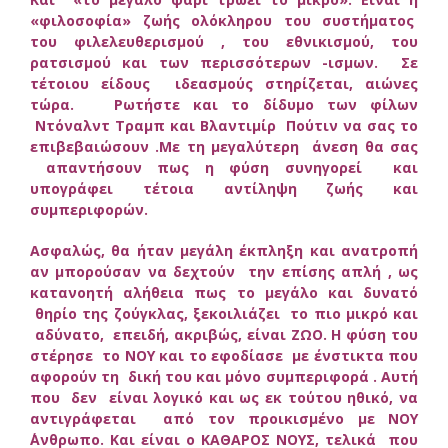
«φιλοσοφία» ζωής ολόκληρου του συστήματος
του φιλελευθερισμού , του εθνικισμού, του
ρατσισμού και των περισσότερων -ισμων. Σε
τέτοιου είδους ιδεασμούς στηρίζεται, αιώνες
τώρα. Ρωτήστε και το δίδυμο των φίλων
Ντόναλντ Τραμπ και Βλαντιμίρ Πούτιν να σας το
επιβεβαιώσουν .Με τη μεγαλύτερη άνεση θα σας
απαντήσουν πως η φύση συνηγορεί και
υπογράφει τέτοια αντίληψη ζωής και
συμπεριφορών.
Ασφαλώς, θα ήταν μεγάλη έκπληξη και ανατροπή
αν μπορούσαν να δεχτούν την επίσης απλή , ως
κατανοητή αλήθεια πως το μεγάλο και δυνατό
θηρίο της ζούγκλας, ξεκοιλιάζει το πιο μικρό και
αδύνατο, επειδή, ακριβώς, είναι ΖΩΟ. Η φύση του
στέρησε το ΝΟΥ και το εφοδίασε με ένστικτα που
αφορούν τη δική του και μόνο συμπεριφορά . Αυτή
που δεν είναι λογικό και ως εκ τούτου ηθικό, να
αντιγράφεται από τον προικισμένο με ΝΟΥ
΄Ανθρωπο. Και είναι ο ΚΑΘΑΡΟΣ ΝΟΥΣ, τελικά που