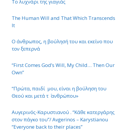
Το λυχνάρι της γιαγιάς
The Human Will and That Which Transcends
It
Ο άνθρωπος, η βούλησή του και εκείνο που
τον ξεπερνά
“First Comes God’s Will, My Child… Then Our
Own”
“Πρώτα, παιδί μου, είναι η βούληση του
Θεού και μετά τ ΄ ανθρώπου»
Αυγερινός-Καρυστιανού . “Κάθε κατεργάρης
στον πάγκο του”/ Avgerinos – Karystianou
“Εveryone back to their places”