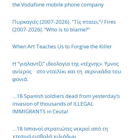
the Vodafone mobile phone company
Πυρκαγιές (2007-2026). “Τίς πταίει;”/ Fires
(2007-2026). “Who is to blame?”
When Art Teaches Us to Forgive the Killer
Η “γιαλαντζί” ιδεολογία της «τέχνης». ΄Υμνος
ανίερος στο νταϊλίκι και τη σερνικάδα του
φονιά.
…18 Spanish soldiers dead from yesterday’s
invasion of thousands of ILLEGAL
IMMIGRANTS in Ceuta!
…18 Ισπανοί στρατιώτες νεκροί από τη
χτεσινή εισβολή χιλιάδων