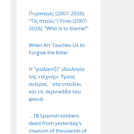
Πυρκαγιές (2007-2026).
“Τίς πταίει;”/ Fires (2007-
2026). “Who is to blame?”
When Art Teaches Us to
Forgive the Killer
Η “γιαλαντζί” ιδεολογία
της «τέχνης». ΄Υμνος
ανίερος στο νταϊλίκι
και τη σερνικάδα του
φονιά.
…18 Spanish soldiers
dead from yesterday’s
invasion of thousands of