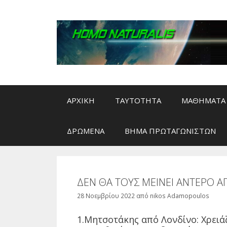
Μετάβαση
σε
περιεχόμενο
ΑΡΧΙΚΗ
ΤΑΥΤΟΤΗΤΑ
ΜΑΘΗΜΑΤΑ 
ΔΡΩΜΕΝΑ
ΒΗΜΑ ΠΡΩΤΑΓΩΝΙΣΤΩΝ
ΔΕΝ ΘΑ ΤΟΥΣ ΜΕΙΝΕΙ ΑΝΤΕΡΟ ΑΠ
28 Νοεμβρίου 2022
από
nikos Adamopoulos
1.Μητσοτάκης από Λονδίνο: Χρειάζ