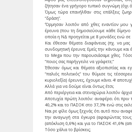
ζήτησαν ένα γρήγορο τυπικό συγνώμη (όχι ό
Όμως τώρα επανήλθαν στις επάλξεις ζωηρο
“δράση”.
‘Όρμησαν λοιπόν από χθες εναντίον μου γ
έρευνα (που τη δημοσιεύουμε κάθε δίμηνο κ
οποία η ΝΔ προηγείται με 8 μονάδες ενώ σε 
Και έθεσαν θέματα διαφάνειας (πχ. να μας 
συνδομητική έρευνα; Εμείς την κάνουμε και 
το Mega που την παρουσιάσαμε χθες. Τόσο
“ποιος σας παρήγγειλε να γράφετε;”
Έθεσαν όμως και θέματα αξιοπιστίας και εγ
“παλιός πολιτικός” του θύμισε τις τέσσερει
κυριολεξία) έρευνες, έχουμε κάνει 4! αποτυχί
Αλλά για να δούμε είναι όντως έτσι;
Από περιέργεια και στεναχώρια λοιπόν άρχισ
Αποτυχία πρώτη λοιπόν: αναφέρει ότι πριν 
40,2% και το ΠΑΣΟΚ στο 37,3% ενώ στις εκλ
Ναι ρε φίλε όμως ξεχνάς ότι αυτό που αναφέ
την αναγωγή στα έγκυρα (αφαιρώντας τους
(απόκλιση 0,6%) και για το ΠΑΣΟΚ 41,6% (από
Τόσο χάλια το βρίσκεις;