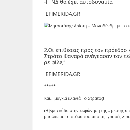
-Η ΝΔ θα έχει αυτοδυναμία
IEFIMERIDA.GR
2.Οι επιθέσεις προς τον πρόεδρο 
Στράτο Φαναρά ανάγκασαν τον τελ
ρε φίλε;”
IEFIMERIDA.GR
*****
Και… μαγκιά κλανιά ο Στράτος!
(Η βραχνάδα στην εκφώνηση της… μεστής απ
μπούκωσε το στόμα του από τις χρυσές λίρε