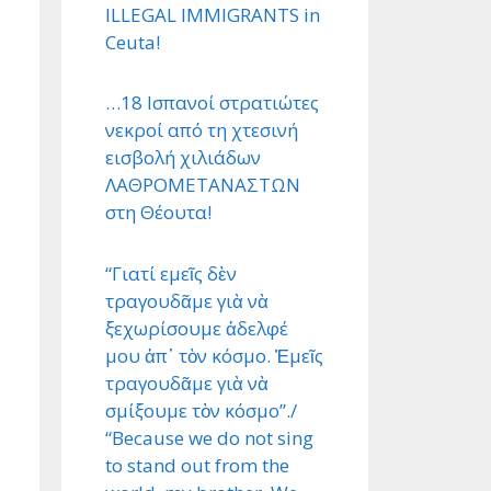
ILLEGAL IMMIGRANTS in
Ceuta!
…18 Ισπανοί στρατιώτες
νεκροί από τη χτεσινή
εισβολή χιλιάδων
ΛΑΘΡΟΜΕΤΑΝΑΣΤΩΝ
στη Θέουτα!
“Γιατί εμεῖς δὲν
τραγουδᾶμε γιὰ νὰ
ξεχωρίσουμε ἀδελφέ
μου ἀπ᾿ τὸν κόσμο. Ἐμεῖς
τραγουδᾶμε γιὰ νὰ
σμίξουμε τὸν κόσμο”./
“Because we do not sing
to stand out from the