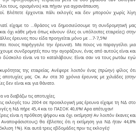
λοι τους, ορισμένοι) και πήγαν για αγρανάπαυση.
ί. Βλέπετε έρχονται πάλι εκλογές και δεν μπορούν χωρίς λίγη
ιατί είχαμε το …θράσος να δημοσιεύσουμε τη συνδρομητική μας
αι όχι κάθε μήνα όπως κάνουν όλες οι υπόλοιπες εταιρείες) στην
άλλες έρευνες που είδα προηγείται μόνο με …7-7,5%!
πει ποιος παρήγγειλε την έρευνα!). Μα ποιος να παραγγείλει μια
έχουμε συνδρομητές που την αγοράζουν, ένας από αυτούς είναι και
 δύσκολο είναι να το καταλάβουν; Είναι σαν να τους ρωτάω εγώ
κυρότητας της εταιρείας. Ανέφερε λοιπόν ένας (πρώην) φίλος ότι
ς αποτυχίες μας. Οκ. Αν στα 30 χρόνια έρευνας με χιλιάδες (στην
ες δεν είναι και για θάνατο.
α να διαβάζω τις αποτυχίες.
τις εκλογές του 2004 σε προεκλογική μας έρευνα είχαμε τη ΝΔ στο
ογές η ΝΔ πήρε 45,4 και το ΠΑΣΟΚ 40,6%! Αρα απέτυχαν!
ρεις είναι η πρόθεση ψήφου και όχι εκτίμηση! Αν λοιπόν έκανες και
 Αναποφάσιστους) θα έβλεπες ότι η εκτίμηση για ΝΔ ήταν 44,8%
κλιση 1%). Και αυτά τρεις εβδομάδες πριν τις εκλογές!