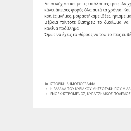
Δε συνέχισα και με τις υπόλοιπες τρεις. Αν 
κάνει άπειρες φορές όλα αυτά τα χρόνια. Κα
κοινές μνήμες, μοιραστήκαμε ιδέες, ήπιαμε μ
Βέβαια πάντοτε διατηρείς το δικαίωμα ν
κανένα πρόβλημα!
Όμως να έχεις το θάρρος να του το πεις ευθ
Κατηγορίες
ΙΣΤΟΡΙΚΗ ΔΗΜΟΣΙΟΓΡΑΦΙΑ
Η ΕΛΛΑΔΑ ΤΟΥ ΚΥΡΙΑΚΟΥ ΜΗΤΣΟΤΑΚΗ ΠΟΥ ΜΙΛΑΕ
ΕΝΟΡΧΗΣTΡΩΜΕΝΟΣ, ΚΥΠΑΤΖΗΔΙΚΟΣ ΠΟΛΕΜΟΣ 