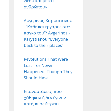
Θεού και μετά τ ΄
ανθρώπου»
Αυγερινός-Καρυστιανού
. “Κάθε κατεργάρης στον
πάγκο του”/ Avgerinos –
Karystianou “Εveryone
back to their places”
Revolutions That Were
Lost—or Never
Happened, Though They
Should Have
Επαναστάσεις που
χάθηκαν ή δεν έγιναν
ποτέ, κι ας έπρεπε.