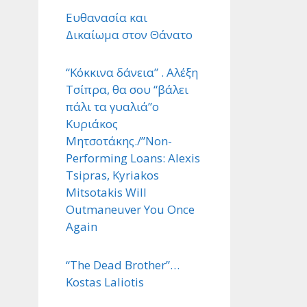
Ευθανασία και
Δικαίωμα στον Θάνατο
“Κόκκινα δάνεια” . Αλέξη
Τσίπρα, θα σου “βάλει
πάλι τα γυαλιά”ο
Κυριάκος
Μητσοτάκης./”Non-
Performing Loans: Alexis
Tsipras, Kyriakos
Mitsotakis Will
Outmaneuver You Once
Again
“The Dead Brother”…
Kostas Laliotis