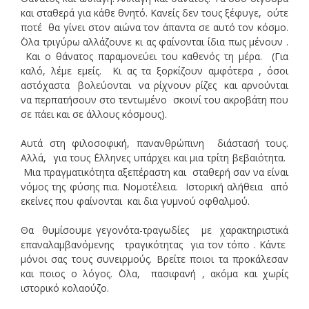
και σταθερά για κάθε θνητό. Κανείς δεν τους ξέφυγε, ούτε
ποτέ θα γίνει στον αιώνα τον άπαντα σε αυτό τον κόσμο.
΄Ολα τριγύρω αλλάζουνε κι ας φαίνονται ίδια πως μένουν .
Και ο θάνατος παραμονεύει του καθενός τη μέρα. (Για
καλό, λέμε εμείς. Κι ας τα ξορκίζουν αμφότερα , όσοι
αστόχαστα βολεύονται να ρίχνουν ρίζες και αρνούνται
να περπατήσουν στο τεντωμένο σκοινί του ακροβάτη που
σε πάει και σε άλλους κόσμους).
Αυτά στη φιλοσοφική, πανανθρώπινη διάστασή τους.
Αλλά, για τους ΄Ελληνες υπάρχει και μια τρίτη βεβαιότητα.
Μια πραγματικότητα αξεπέραστη και σταθερή σαν να είναι
νόμος της φύσης πια. Νομοτέλεια. Ιστορική αλήθεια από
εκείνες που φαίνονται και δια γυμνού οφθαλμού.
Θα θυμίσουμε γεγονότα-τραγωδίες με χαρακτηριστικά
επαναλαμβανόμενης τραγικότητας για τον τόπο . Κάντε
μόνοι σας τους συνειρμούς. Βρείτε ποιοι τα προκάλεσαν
και ποιος ο λόγος. ΄Ολα, πασιφανή , ακόμα και χωρίς
ιστορικό κολαούζο.