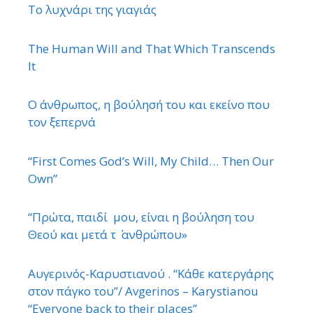
Το λυχνάρι της γιαγιάς
The Human Will and That Which Transcends
It
Ο άνθρωπος, η βούλησή του και εκείνο που
τον ξεπερνά
“First Comes God’s Will, My Child… Then Our
Own”
“Πρώτα, παιδί μου, είναι η βούληση του
Θεού και μετά τ ΄ ανθρώπου»
Αυγερινός-Καρυστιανού . “Κάθε κατεργάρης
στον πάγκο του”/ Avgerinos – Karystianou
“Εveryone back to their places”