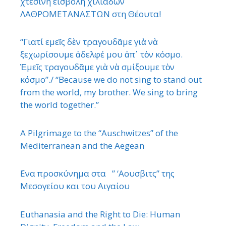
χτεσινή εισβολή χιλιάδων
ΛΑΘΡΟΜΕΤΑΝΑΣΤΩΝ στη Θέουτα!
“Γιατί εμεῖς δὲν τραγουδᾶμε γιὰ νὰ
ξεχωρίσουμε ἀδελφέ μου ἀπ᾿ τὸν κόσμο.
Ἐμεῖς τραγουδᾶμε γιὰ νὰ σμίξουμε τὸν
κόσμο”./ “Because we do not sing to stand out
from the world, my brother. We sing to bring
the world together.”
A Pilgrimage to the “Auschwitzes” of the
Mediterranean and the Aegean
΄Ενα προσκύνημα στα ” ‘Αουσβιτς” της
Μεσογείου και του Αιγαίου
Euthanasia and the Right to Die: Human