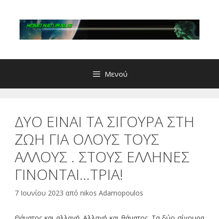
Μετάβαση
σε
περιεχόμενο
Μενού
ΔΥΟ ΕΙΝΑΙ ΤΑ ΣΙΓΟΥΡΑ ΣΤΗ
ΖΩΗ ΓΙΑ ΟΛΟΥΣ ΤΟΥΣ
ΑΛΛΟΥΣ . ΣΤΟΥΣ ΕΛΛΗΝΕΣ
ΓΙΝΟΝΤΑΙ…ΤΡΙΑ!
7 Ιουνίου 2023
από
nikos Adamopoulos
Θάνατος και αλλαγή. Αλλαγή και θάνατος. Τα δύο σίγουρα