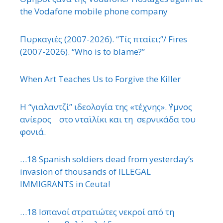
the Vodafone mobile phone company
Πυρκαγιές (2007-2026). “Τίς πταίει;”/ Fires
(2007-2026). “Who is to blame?”
When Art Teaches Us to Forgive the Killer
Η “γιαλαντζί” ιδεολογία της «τέχνης». ΄Υμνος
ανίερος στο νταϊλίκι και τη σερνικάδα του
φονιά.
…18 Spanish soldiers dead from yesterday’s
invasion of thousands of ILLEGAL
IMMIGRANTS in Ceuta!
…18 Ισπανοί στρατιώτες νεκροί από τη