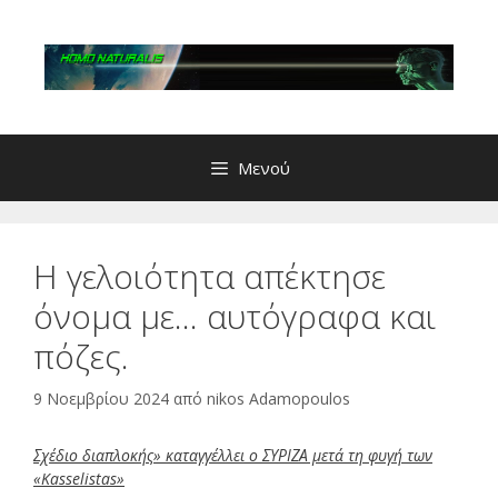
Μετάβαση
σε
περιεχόμενο
Μενού
Η γελοιότητα απέκτησε
όνομα με… αυτόγραφα και
πόζες.
9 Νοεμβρίου 2024
από
nikos Adamopoulos
Σχέδιο διαπλοκής» καταγγέλλει ο ΣΥΡΙΖΑ μετά τη φυγή των
«Kasselistas»