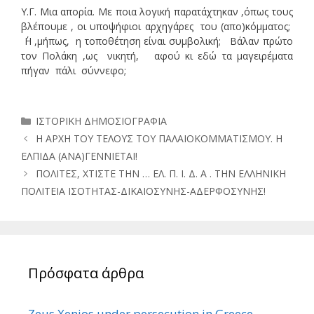
Υ.Γ. Μια απορία. Με ποια λογική παρατάχτηκαν ,όπως τους
βλέπουμε , οι υποψήφιοι αρχηγάρες του (απο)κόμματος;
΄Η ,μήπως, η τοποθέτηση είναι συμβολική; Βάλαν πρώτο
τον Πολάκη ,ως νικητή, αφού κι εδώ τα μαγειρέματα
πήγαν πάλι σύννεφο;
Κατηγορίες
ΙΣΤΟΡΙΚΗ ΔΗΜΟΣΙΟΓΡΑΦΙΑ
Η ΑΡΧΗ ΤΟΥ ΤΕΛΟΥΣ ΤΟΥ ΠΑΛΑΙΟΚΟΜΜΑΤΙΣΜΟΥ. Η
ΕΛΠΙΔΑ (ΑΝΑ)ΓΕΝΝΙΕΤΑΙ!
ΠΟΛΙΤΕΣ, ΧΤΙΣΤΕ ΤΗΝ … ΕΛ. Π. Ι. Δ. Α . ΤΗΝ ΕΛΛΗΝΙΚΗ
ΠΟΛΙΤΕΙΑ ΙΣΟΤΗΤΑΣ-ΔΙΚΑΙΟΣΥΝΗΣ-ΑΔΕΡΦΟΣΥΝΗΣ!
Πρόσφατα άρθρα
Zeus Xenios under persecution in Greece