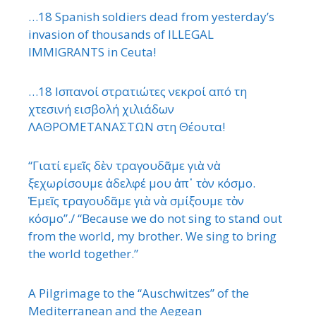
…18 Spanish soldiers dead from yesterday’s
invasion of thousands of ILLEGAL
IMMIGRANTS in Ceuta!
…18 Ισπανοί στρατιώτες νεκροί από τη
χτεσινή εισβολή χιλιάδων
ΛΑΘΡΟΜΕΤΑΝΑΣΤΩΝ στη Θέουτα!
“Γιατί εμεῖς δὲν τραγουδᾶμε γιὰ νὰ
ξεχωρίσουμε ἀδελφέ μου ἀπ᾿ τὸν κόσμο.
Ἐμεῖς τραγουδᾶμε γιὰ νὰ σμίξουμε τὸν
κόσμο”./ “Because we do not sing to stand out
from the world, my brother. We sing to bring
the world together.”
A Pilgrimage to the “Auschwitzes” of the
Mediterranean and the Aegean