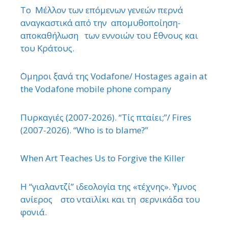
Το Μέλλον των επόμενων γενεών περνά
αναγκαστικά από την απομυθοποίηση-
αποκαθήλωση των εννοιών του ΄Εθνους και
του Κράτους.
΄Ομηροι ξανά της Vodafone/ Hostages again at
the Vodafone mobile phone company
Πυρκαγιές (2007-2026). “Τίς πταίει;”/ Fires
(2007-2026). “Who is to blame?”
When Art Teaches Us to Forgive the Killer
Η “γιαλαντζί” ιδεολογία της «τέχνης». ΄Υμνος
ανίερος στο νταϊλίκι και τη σερνικάδα του
φονιά.