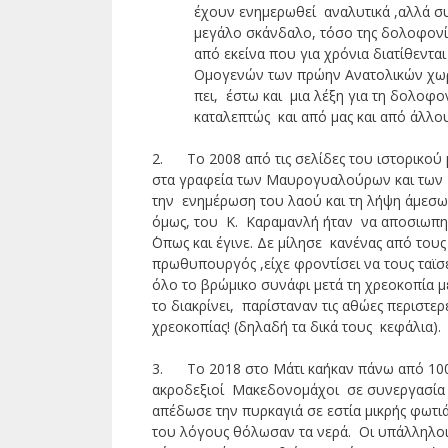
έχουν ενημερωθεί αναλυτικά ,αλλά σ
μεγάλο σκάνδαλο, τόσο της δολοφονί
από εκείνα που για χρόνια διατίθενται 
Ομογενών των πρώην Ανατολικών χωρ
πει, έστω και μια λέξη για τη δολοφ
καταλεπτώς και από μας και από άλλο
2. Το 2008 από τις σελίδες του ιστορικού 
στα γραφεία των Μαυρογυαλούρων και των Γ
την ενημέρωση του λαού και τη λήψη άμεσων 
όμως, του Κ. Καραμανλή ήταν να αποσιωπηθ
΄Οπως και έγινε. Δε μίλησε κανένας από το
πρωθυπουργός ,είχε φροντίσει να τους ταϊσε
όλο το βρώμικο συνάφι μετά τη χρεοκοπία μ
το διακρίνει, παρίσταναν τις αθώες περιστε
χρεοκοπίας! (δηλαδή τα δικά τους κεφάλια).
3. Το 2018 στο Μάτι καήκαν πάνω από 100 ά
ακροδεξιοί Μακεδονομάχοι σε συνεργασία 
απέδωσε την πυρκαγιά σε εστία μικρής φωτιά
του λόγους θόλωσαν τα νερά. Οι υπάλληλο