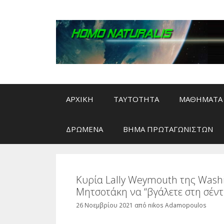
Μετάβαση
σε
περιεχόμενο
ΑΡΧΙΚΗ
ΤΑΥΤΟΤΗΤΑ
ΜΑΘΗΜΑΤΑ 
ΔΡΩΜΕΝΑ
ΒΗΜΑ ΠΡΩΤΑΓΩΝΙΣΤΩΝ
Κυρία Lally Weymouth της Washi
Μητσοτάκη να “βγάλετε στη σέντ
26 Νοεμβρίου 2021
από
nikos Adamopoulos