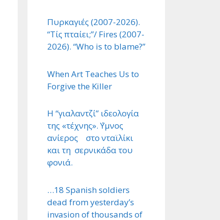
Πυρκαγιές (2007-2026).
“Τίς πταίει;”/ Fires (2007-
2026). “Who is to blame?”
When Art Teaches Us to
Forgive the Killer
Η “γιαλαντζί” ιδεολογία
της «τέχνης». ΄Υμνος
ανίερος στο νταϊλίκι
και τη σερνικάδα του
φονιά.
…18 Spanish soldiers
dead from yesterday’s
invasion of thousands of