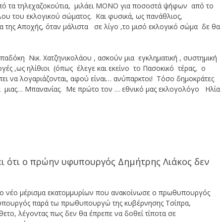
 από τα τηλεχαζοκούτια, μιλάει ΜΟΝΟ για ποσοστά ψήφων από το
υ του εκλογικού σώματος. Και φυσικά, ως πανάθλιος,
 της Αποχής, όταν μάλιστα σε λίγο ,το μισό εκλογικό σώμα δε θα
παδόκη Νικ. Χατζηνικολάου , ασκούν μια εγκληματική , συστημική
ογές ,ως ηλίθιοι (όπως έλεγε και εκείνο το Πασοκικό τέρας, ο
ει να λογαριάζονται, αφού είναι… ανύπαρκτοι! Τόσο δημοκράτες
ία μιας… Μπανανίας. Με πρώτο τον … εθνικό μας εκλογολόγο Ηλία
νει ότι ο πρώην υφυπουργός Δημήτρης Λιάκος δεν
 το νέο μέρισμα εκατομμυρίων που ανακοίνωσε ο πρωθυπουργός
υπουργός παρά τω πρωθυπουργώ της κυβέρνησης Τσίπρα,
θετο, λέγοντας πως δεν θα έπρεπε να δοθεί τίποτα σε