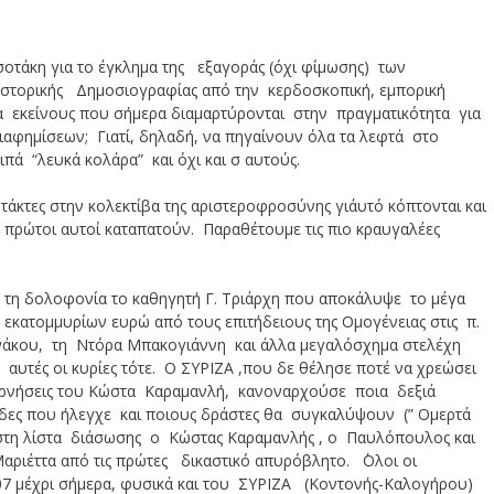
οτάκη για το έγκλημα της εξαγοράς (όχι φίμωσης) των
Ιστορικής Δημοσιογραφίας από την κερδοσκοπική, εμπορική
ρα εκείνους που σήμερα διαμαρτύρονται στην πραγματικότητα για
διαφημίσεων; Γιατί, δηλαδή, να πηγαίνουν όλα τα λεφτά στο
πά “λευκά κολάρα” και όχι και σ αυτούς.
τάκτες στην κολεκτίβα της αριστεροφροσύνης γι΄αυτό κόπτονται και
α πρώτοι αυτοί καταπατούν. Παραθέτουμε τις πιο κραυγαλέες
 τη δολοφονία το καθηγητή Γ. Τριάρχη που αποκάλυψε το μέγα
εκατομμυρίων ευρώ από τους επιτήδειους της Ομογένειας στις π.
αννάκου, τη Ντόρα Μπακογιάννη και άλλα μεγαλόσχημα στελέχη
υτές οι κυρίες τότε. Ο ΣΥΡΙΖΑ ,που δε θέλησε ποτέ να χρεώσει
βερνήσεις του Κώστα Καραμανλή, κανοναρχούσε ποια δεξιά
ες που ήλεγχε και ποιους δράστες θα συγκαλύψουν (” Ομερτά
 στη λίστα διάσωσης ο Κώστας Καραμανλής , ο Παυλόπουλος και
Μαριέττα από τις πρώτες δικαστικό απυρόβλητο. ΄Ολοι οι
07 μέχρι σήμερα, φυσικά και του ΣΥΡΙΖΑ (Κοντονής-Καλογήρου)