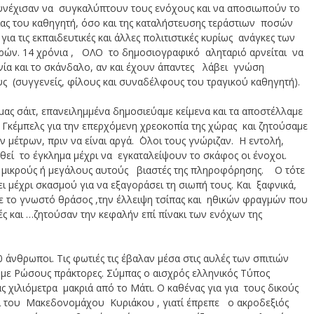
υνέχισαν να συγκαλύπτουν τους ενόχους και να αποσιωπούν το
ας του καθηγητή, όσο και της καταλήστευσης τεράστιων ποσών
για τις εκπαιδευτικές και άλλες πολιτιστικές κυρίως ανάγκες των
ών. 14 χρόνια , ΟΛΟ το δημοσιογραφικό αληταριό αρνείται να
ονία και το σκάνδαλο, αν και έχουν άπαντες λάβει γνώση
υς (συγγενείς, φίλους και συναδέλφους του τραγικού καθηγητή).
μας σάιτ, επανειλημμένα δημοσιεύαμε κείμενα και τα αποστέλλαμε
κέμπελς για την επερχόμενη χρεοκοπία της χώρας και ζητούσαμε
μέτρων, πριν να είναι αργά. ΄Ολοι τους γνώριζαν. Η εντολή,
εί το έγκλημα μέχρι να εγκαταλείψουν το σκάφος οι ένοχοι.
υς μικρούς ή μεγάλους αυτούς βιαστές της πληροφόρησης. Ο τότε
ι μέχρι σκασμού για να εξαγοράσει τη σιωπή τους. Και ξαφνικά,
ε το γνωστό θράσος ,την έλλειψη τσίπας και ηθικών φραγμών που
ρές και …ζητούσαν την κεφαλήν επί πίνακι των ενόχων της
νθρωποι. Τις φωτιές τις έβαλαν μέσα στις αυλές των σπιτιών
με Ρώσους πράκτορες. Σύμπας ο αισχρός ελληνικός Τύπος
ς χιλιόμετρα μακριά από το Μάτι. Ο καθένας για για τους δικούς
ι του Μακεδονομάχου Κυριάκου , γιατί έπρεπε ο ακροδεξιός