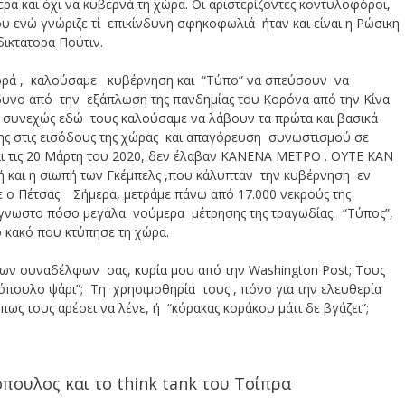
ρα και όχι να κυβερνά τη χώρα. Οι αριστερίζοντες κοντυλοφόροι,
υ ενώ γνώριζε τί επικίνδυνη σφηκοφωλιά ήταν και είναι η Ρώσικη
δικτάτορα Πούτιν.
ορά , καλούσαμε κυβέρνηση και “Τύπο” να σπεύσουν να
δυνο από την εξάπλωση της πανδημίας του Κορόνα από την Κίνα
 συνεχώς εδώ τους καλούσαμε να λάβουν τα πρώτα και βασικά
σης στις εισόδους της χώρας και απαγόρευση συνωστισμού σε
και τις 20 Μάρτη του 2020, δεν έλαβαν ΚΑΝΕΝΑ ΜΕΤΡΟ . ΟΥΤΕ ΚΑΝ
και η σιωπή των Γκέμπελς ,που κάλυπταν την κυβέρνηση εν
ζε ο Πέτσας. Σήμερα, μετράμε πάνω από 17.000 νεκρούς της
άγνωστο πόσο μεγάλα νούμερα μέτρησης της τραγωδίας. “Τύπος”,
ο κακό που κτύπησε τη χώρα.
α των συναδέλφων σας, κυρία μου από την Washington Post; Τους
τόπουλο ψάρι”; Τη χρησιμοθηρία τους , πόνο για την ελευθερία
πως τους αρέσει να λένε, ή “κόρακας κοράκου μάτι δε βγάζει”;
πουλος και το think tank του Τσίπρα