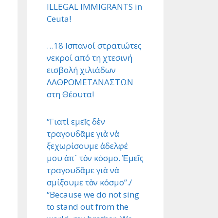
ILLEGAL IMMIGRANTS in
Ceuta!
…18 Ισπανοί στρατιώτες
νεκροί από τη χτεσινή
εισβολή χιλιάδων
ΛΑΘΡΟΜΕΤΑΝΑΣΤΩΝ
στη Θέουτα!
“Γιατί εμεῖς δὲν
τραγουδᾶμε γιὰ νὰ
ξεχωρίσουμε ἀδελφέ
μου ἀπ᾿ τὸν κόσμο. Ἐμεῖς
τραγουδᾶμε γιὰ νὰ
σμίξουμε τὸν κόσμο”./
“Because we do not sing
to stand out from the