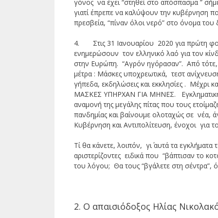
γόνος να έχει “στηθεί στο απόσπασμα ” σήμε
γιατί έπρεπε να καλύψουν την κυβέρνηση πο
πρεσβεία, “πίναν όλοι νερό” στο όνομα του 
4. Στις 31 Ιανουαρίου 2020 για πρώτη φ
ενημερώσουν τον ελληνικό λαό για τον κίν
στην Ευρώπη. “Αγρόν ηγόρασαν”. Από τότε,
μέτρα : Μάσκες υποχρεωτικά, τεστ ανίχνευ
γήπεδα, εκδηλώσεις και εκκλησίες . Μέχρι 
ΜΑΣΚΕΣ ΥΠΗΡΧΑΝ ΓΙΑ ΜΗΝΕΣ. Εγκληματική 
αναμονή της μεγάλης πίτας που τους ετοίμα
πανδημίας και βαίνουμε ολοταχώς σε νέα, 
Κυβέρνηση και Αντιπολίτευση, ένοχοι για τ
Τί θα κάνετε, λοιπόν, γι΄ αυτά τα εγκλήματ
αριστερίζοντες ειδικά που “βάπτισαν το κο
του λόγου; Θα τους “βγάλετε στη σέντρα”, ό
2. Ο απαισιόδοξος Ηλίας Νικολακό