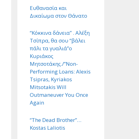
Ευθανασία και
Δικαίωμα στον Θάνατο
“Κόκκινα δάνεια” . Αλέξη
Τσίπρα, θα σου “βάλει
πάλι τα γυαλιά”ο
Κυριάκος
Μητσοτάκης./”Non-
Performing Loans: Alexis
Tsipras, Kyriakos
Mitsotakis Will
Outmaneuver You Once
Again
“The Dead Brother”…
Kostas Laliotis