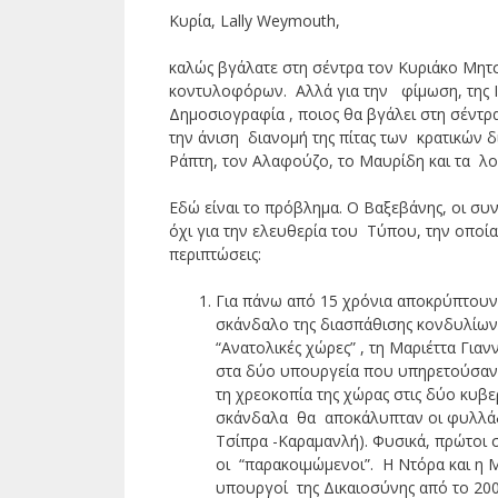
Κυρία, Lally Weymouth,
καλώς βγάλατε στη σέντρα τον Κυριάκο Μητσ
κοντυλοφόρων. Αλλά για την φίμωση, της 
Δημοσιογραφία , ποιος θα βγάλει στη σέντ
την άνιση διανομή της πίτας των κρατικών 
Ράπτη, τον Αλαφούζο, το Μαυρίδη και τα λοι
Εδώ είναι το πρόβλημα. Ο Βαξεβάνης, οι συν
όχι για την ελευθερία του Τύπου, την οποί
περιπτώσεις:
Για πάνω από 15 χρόνια αποκρύπτουν
σκάνδαλο της διασπάθισης κονδυλίων 
“Ανατολικές χώρες” , τη Μαριέττα Γι
στα δύο υπουργεία που υπηρετούσαν α
τη χρεοκοπία της χώρας στις δύο κυ
σκάνδαλα θα αποκάλυπταν οι φυλλάδ
Τσίπρα -Καραμανλή). Φυσικά, πρώτοι
οι “παρακοιμώμενοι”. Η Ντόρα και η 
υπουργοί της Δικαιοσύνης από το 20