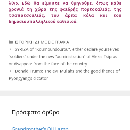
λίγο. Εδώ θα είμαστε να θρηνούμε, όπως κάθε
χρονιά τη χώρα της φαιδρής πορτοκαλιάς, της
τσαπατσουλιάς, του άρπα κόλα και του
δημοσιοϋπαλληλικού καθισιού.
Κατηγορίες
ΙΣΤΟΡΙΚΗ ΔΗΜΟΣΙΟΓΡΑΦΙΑ
SYRIZA of “Koumoundourou”, either declare yourselves
“soldiers” under the new “administration” of Alexis Tsipras
or disappear from the face of the country
Donald Trump: The evil Mullahs and the good friends of
Pyongyang’s dictator
Πρόσφατα άρθρα
Grandmother’s Oil Lamp