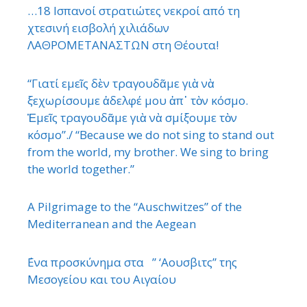
…18 Ισπανοί στρατιώτες νεκροί από τη
χτεσινή εισβολή χιλιάδων
ΛΑΘΡΟΜΕΤΑΝΑΣΤΩΝ στη Θέουτα!
“Γιατί εμεῖς δὲν τραγουδᾶμε γιὰ νὰ
ξεχωρίσουμε ἀδελφέ μου ἀπ᾿ τὸν κόσμο.
Ἐμεῖς τραγουδᾶμε γιὰ νὰ σμίξουμε τὸν
κόσμο”./ “Because we do not sing to stand out
from the world, my brother. We sing to bring
the world together.”
A Pilgrimage to the “Auschwitzes” of the
Mediterranean and the Aegean
΄Ενα προσκύνημα στα ” ‘Αουσβιτς” της
Μεσογείου και του Αιγαίου