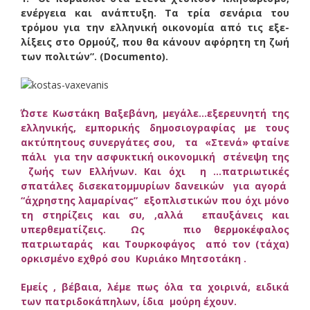
ενέρ­γεια και ανάπτυξη.
Τα τρία σενάρια του
τρόμου για την ελλη­νική οικο­νο­μία από τις εξε­
λίξεις στο Ορμούζ, που θα κάνουν αφόρητη τη ζωή
των πολι­τών”. (Documento).
Ώστε Κωστάκη Βαξεβάνη, μεγάλε…εξερευνητή της
ελληνικής, εμπορικής δημοσιογραφίας με τους
ακτύπητους συνεργάτες σου, τα «Στενά» φταίνε
πάλι για την ασφυκτική οικονομική στένεψη της
ζωής των Ελλήνων. Και όχι η …πατριωτικές
σπατάλες δισεκατομμυρίων δανεικών για αγορά
“άχρηστης λαμαρίνας” εξοπλιστικών που όχι μόνο
τη στηρίζεις και συ, ,αλλά επαυξάνεις και
υπερθεματίζεις. Ως πιο θερμοκέφαλος
πατριωταράς και Τουρκοφάγος από τον (τάχα)
ορκισμένο εχθρό σου Κυριάκο Μητσοτάκη .
Εμείς , βέβαια, λέμε πως όλα τα χοιρινά, ειδικά
των πατριδοκάπηλων, ίδια μούρη έχουν.