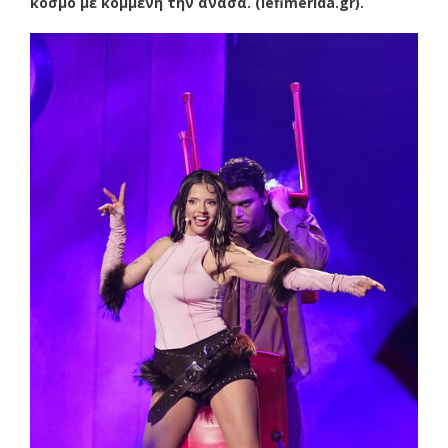
κόσμο με κομμένη την ανάσα. (iefimerida.gr).