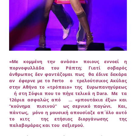
«Με κομμένη την ανάσα» ποιους εννοεί η
πορνοφυλλάδα του Ράπτη; Γιατί σοβαρός
άνθρωπος δεν φαντάζομαι πως θα έδινε δεκάρα
αν έφερνε με το Ferto ο τρελούτσικος Ακύλας
στην Αθήνα το «τρόπαιο» της Ευρωπανηγύρεως
ή στη Σόφια που το πήγε τελικά η Dara. Με τα
12άρια ασφαλώς από … «μπουτάκια έξω» και
“κούνημα πισινού” ως σερνικό παγώνι. Και,
πάντως, μόνο η μουσική απουσίαζε απ΄ όλο αυτό
το κιτς της ετήσιας διοργάνωσης της
παλαβομάρας και του σεξισμού.