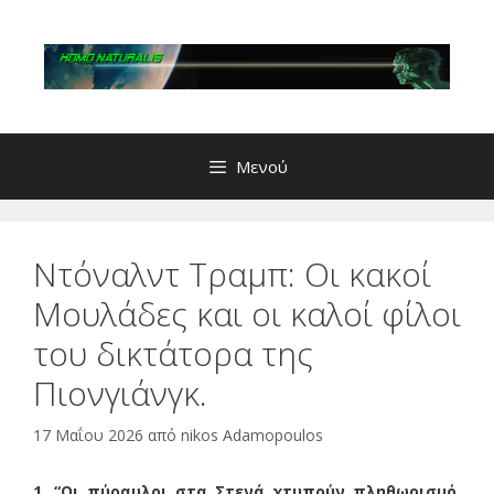
Μετάβαση
σε
περιεχόμενο
Μενού
Ντόναλντ Τραμπ: Οι κακοί
Μουλάδες και οι καλοί φίλοι
του δικτάτορα της
Πιονγιάνγκ.
17 Μαΐου 2026
από
nikos Adamopoulos
1. “Οι πύραυ­λοι στα Στενά χτυ­πούν πλη­θω­ρι­σμό,