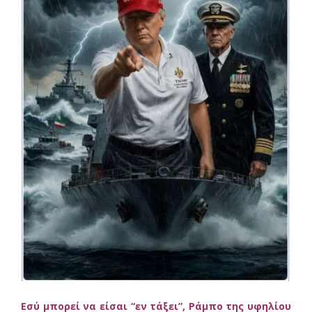
Eσύ μπορεί να είσαι “εν τάξει”, Ράμπο της υφηλίου