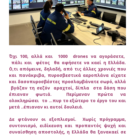
Όχι 100, αλλά και 1000 drones να αγοράσετε,
πάλι και φέτος θα αφήσετε να καεί η Ελλάδα.
΄Ο,τι απόμεινε, δηλαδή, από τις άλλες χρονιές που
και πανάκριβα, πυροσβεστικά αεροπλάνα είχατε
και δασοπυροσβέστες προσλαμβάνατε σωρό, αλλά
βγάζαν τη σεζόν αραχτοί, δίπλα στα δάση που
έπιαναν φωτιά. Περίμεναν πρώτα να
ολοκληρώσει το …πυρ το εξώτερο το έργο του και
μετά ..έπιαναν κι αυτοί δουλειά.
Δε φτάνουν οι εξοπλισμοί. Χωρίς πρόγραμμα,
συντονισμό, ειδίκευση και προπαντός ψυχή και
συναίσθηση αποστολής, η Ελλάδα θα ξανακαεί σε