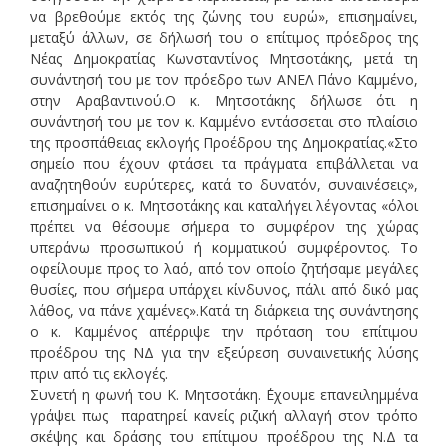
να βρεθούμε εκτός της ζώνης του ευρώ», επισημαίνει,
μεταξύ άλλων, σε δήλωσή του ο επίτιμος πρόεδρος της
Νέας Δημοκρατίας Κωνσταντίνος Μητσοτάκης, μετά τη
συνάντησή του με τον πρόεδρο των ΑΝΕΛ Πάνο Καμμένο,
στην Αραβαντινού.Ο κ. Μητσοτάκης δήλωσε ότι η
συνάντησή του με τον κ. Καμμένο εντάσσεται στο πλαίσιο
της προσπάθειας εκλογής Προέδρου της Δημοκρατίας.«Στο
σημείο που έχουν φτάσει τα πράγματα επιβάλλεται να
αναζητηθούν ευρύτερες, κατά το δυνατόν, συναινέσεις»,
επισημαίνει ο κ. Μητσοτάκης και καταλήγει λέγοντας «όλοι
πρέπει να θέσουμε σήμερα το συμφέρον της χώρας
υπεράνω προσωπικού ή κομματικού συμφέροντος. Το
οφείλουμε προς το λαό, από τον οποίο ζητήσαμε μεγάλες
θυσίες, που σήμερα υπάρχει κίνδυνος, πάλι από δικό μας
λάθος, να πάνε χαμένες».Κατά τη διάρκεια της συνάντησης
ο κ. Καμμένος απέρριψε την πρόταση του επίτιμου
προέδρου της ΝΔ για την εξεύρεση συναινετικής λύσης
πριν από τις εκλογές.
Συνετή η φωνή του Κ. Μητσοτάκη. ΄Εχουμε επανειλημμένα
γράψει πως παρατηρεί κανείς ριζική αλλαγή στον τρόπο
σκέψης και δράσης του επίτιμου προέδρου της Ν.Δ τα