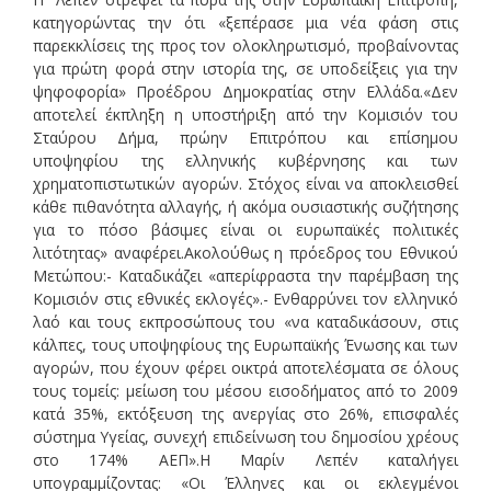
κατηγορώντας την ότι «ξεπέρασε μια νέα φάση στις
παρεκκλίσεις της προς τον ολοκληρωτισμό, προβαίνοντας
για πρώτη φορά στην ιστορία της, σε υποδείξεις για την
ψηφοφορία» Προέδρου Δημοκρατίας στην Ελλάδα.«Δεν
αποτελεί έκπληξη η υποστήριξη από την Κομισιόν του
Σταύρου Δήμα, πρώην Επιτρόπου και επίσημου
υποψηφίου της ελληνικής κυβέρνησης και των
χρηματοπιστωτικών αγορών. Στόχος είναι να αποκλεισθεί
κάθε πιθανότητα αλλαγής, ή ακόμα ουσιαστικής συζήτησης
για το πόσο βάσιμες είναι οι ευρωπαϊκές πολιτικές
λιτότητας» αναφέρει.Ακολούθως η πρόεδρος του Εθνικού
Μετώπου:- Καταδικάζει «απερίφραστα την παρέμβαση της
Κομισιόν στις εθνικές εκλογές».- Ενθαρρύνει τον ελληνικό
λαό και τους εκπροσώπους του «να καταδικάσουν, στις
κάλπες, τους υποψηφίους της Ευρωπαϊκής Ένωσης και των
αγορών, που έχουν φέρει οικτρά αποτελέσματα σε όλους
τους τομείς: μείωση του μέσου εισοδήματος από το 2009
κατά 35%, εκτόξευση της ανεργίας στο 26%, επισφαλές
σύστημα Υγείας, συνεχή επιδείνωση του δημοσίου χρέους
στο 174% ΑΕΠ».Η Μαρίν Λεπέν καταλήγει
υπογραμμίζοντας: «Οι Έλληνες και οι εκλεγμένοι