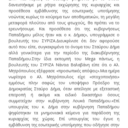
δανειστήκαμε με ρήτρα εκχώρησης της κυριαρχίας και
προσέθεσα εμβάθυνσης της εσωτερικής υποτίμησης
νοώντας κυρίως το κούρεμα των αποθεματικών, τη μεγάλη
μεταφορά πλούτου από τους φτωχούς, θα πρέπει να το
ερευνήσουμε. Και προσέθεσα ότι της κυβερνήσεως
Παπαδήμου μέλος ήταν και ο κ. Δήμας», υπογράμμισε ο
βουλευτής του ΣΥΡΙΖΑ.Διευκρίνισε ότι δεν αφορούσε
αυτό που είπε, συγκεκριμένα το όνομα του Σταύρου Δήμα
αλλά γενικότερα για την περίοδο της διακυβέρνησης
Παπαδήμου.Στην ίδια εκπομπή του Mega πάντως, η
βουλευτής του ΣΥΡΙΖΑ Νάντια Βαλαβάνη είπε ότι ο Αλ.
Μητρόπουλος εξέφρασε «προσωπικές απόψεις».Μια ημέρα
νωρίτερα ο Αλ. Μητρόπουλος είχε «στοχοποιήσει»
εμμέσως πλην σαφώς τον υποψήφιο Πρόεδρο της
Δημοκρατίας Σταύρο Δήμα, όταν απείλησε με εξεταστική
επιτροπή ή ακόμα και ειδικό δικαστήριο όσους
συμμετείχαν στην κυβέρνηση Λουκά Παπαδήμου.«Επί
υπουργίας του κ. Δήμα στην κυβέρνηση Παπαδήμου
ψηφίστηκαν τα μνημονιακά κείμενα για παράδοση της
κυριαρχίας της χώρας. Επί υπουργίας του έγινε η
εμβάθυνση της εσωτερικής υποτίμησης που οδήγησε στην