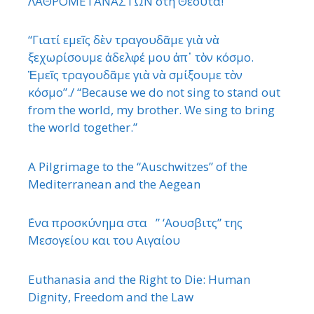
ΛΑΘΡΟΜΕΤΑΝΑΣΤΩΝ στη Θέουτα!
“Γιατί εμεῖς δὲν τραγουδᾶμε γιὰ νὰ
ξεχωρίσουμε ἀδελφέ μου ἀπ᾿ τὸν κόσμο.
Ἐμεῖς τραγουδᾶμε γιὰ νὰ σμίξουμε τὸν
κόσμο”./ “Because we do not sing to stand out
from the world, my brother. We sing to bring
the world together.”
A Pilgrimage to the “Auschwitzes” of the
Mediterranean and the Aegean
΄Ενα προσκύνημα στα ” ‘Αουσβιτς” της
Μεσογείου και του Αιγαίου
Euthanasia and the Right to Die: Human
Dignity, Freedom and the Law