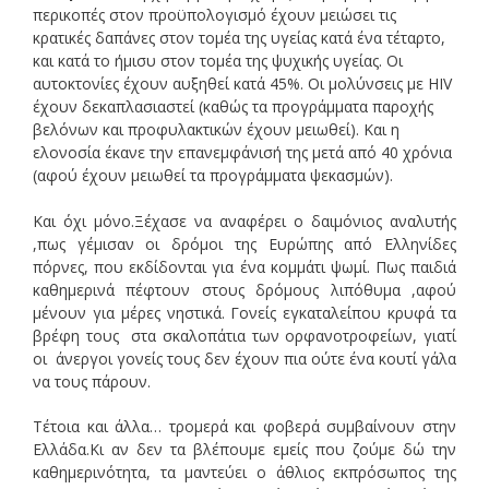
περικοπές στον προϋπολογισμό έχουν μειώσει τις
κρατικές δαπάνες στον τομέα της υγείας κατά ένα τέταρτο,
και κατά το ήμισυ στον τομέα της ψυχικής υγείας. Οι
αυτοκτονίες έχουν αυξηθεί κατά 45%. Οι μολύνσεις με HIV
έχουν δεκαπλασιαστεί (καθώς τα προγράμματα παροχής
βελόνων και προφυλακτικών έχουν μειωθεί). Και η
ελονοσία έκανε την επανεμφάνισή της μετά από 40 χρόνια
(αφού έχουν μειωθεί τα προγράμματα ψεκασμών).
Και όχι μόνο.Ξέχασε να αναφέρει ο δαιμόνιος αναλυτής
,πως γέμισαν οι δρόμοι της Ευρώπης από Ελληνίδες
πόρνες, που εκδίδονται για ένα κομμάτι ψωμί. Πως παιδιά
καθημερινά πέφτουν στους δρόμους λιπόθυμα ,αφού
μένουν για μέρες νηστικά. Γονείς εγκαταλείπου κρυφά τα
βρέφη τους στα σκαλοπάτια των ορφανοτροφείων, γιατί
οι άνεργοι γονείς τους δεν έχουν πια ούτε ένα κουτί γάλα
να τους πάρουν.
Τέτοια και άλλα… τρομερά και φοβερά συμβαίνουν στην
Ελλάδα.Κι αν δεν τα βλέπουμε εμείς που ζούμε δώ την
καθημερινότητα, τα μαντεύει ο άθλιος εκπρόσωπος της