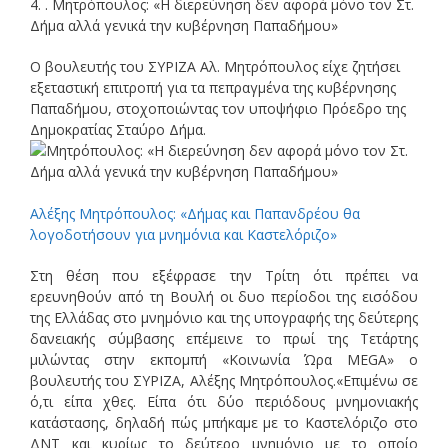
4. . Μητρόπουλος: «Η διερεύνηση δεν αφορά μόνο τον Στ.
Δήμα αλλά γενικά την κυβέρνηση Παπαδήμου»
Ο βουλευτής του ΣΥΡΙΖΑ Αλ. Μητρόπουλος είχε ζητήσει
εξεταστική επιτροπή για τα πεπραγμένα της κυβέρνησης
Παπαδήμου, στοχοποιώντας τον υποψήφιο Πρόεδρο της
Δημοκρατίας Σταύρο Δήμα.
Αλέξης Μητρόπουλος: «Δήμας και Παπανδρέου θα
λογοδοτήσουν για μνημόνια και Καστελόριζο»
Στη θέση που εξέφρασε την Τρίτη ότι πρέπει να
ερευνηθούν από τη Βουλή οι δυο περίοδοι της εισόδου
της Ελλάδας στο μνημόνιο και της υπογραφής της δεύτερης
δανειακής σύμβασης επέμεινε το πρωί της Τετάρτης
μιλώντας στην εκπομπή «Κοινωνία Ώρα MEGA» ο
βουλευτής του ΣΥΡΙΖΑ, Αλέξης Μητρόπουλος.«Επιμένω σε
ό,τι είπα χθες. Είπα ότι δύο περιόδους μνημονιακής
κατάστασης, δηλαδή πώς μπήκαμε με το Καστελόριζο στο
ΔΝΤ και κυρίως το δεύτερο μνημόνιο με το οποίο