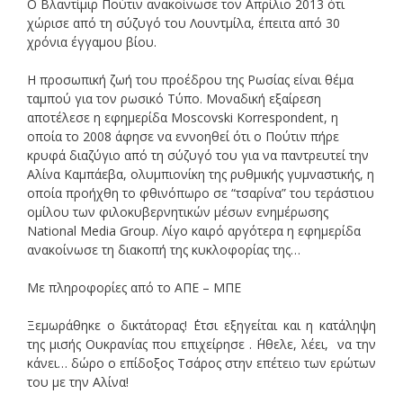
Ο Βλαντίμιρ Πούτιν ανακοίνωσε τον Απρίλιο 2013 ότι
χώρισε από τη σύζυγό του Λουντμίλα, έπειτα από 30
χρόνια έγγαμου βίου.
Η προσωπική ζωή του προέδρου της Ρωσίας είναι θέμα
ταμπού για τον ρωσικό Τύπο. Μοναδική εξαίρεση
αποτέλεσε η εφημερίδα Moscovski Korrespondent, η
οποία το 2008 άφησε να εννοηθεί ότι ο Πούτιν πήρε
κρυφά διαζύγιο από τη σύζυγό του για να παντρευτεί την
Αλίνα Καμπάεβα, ολυμπιονίκη της ρυθμικής γυμναστικής, η
οποία προήχθη το φθινόπωρο σε “τσαρίνα” του τεράστιου
ομίλου των φιλοκυβερνητικών μέσων ενημέρωσης
National Media Group. Λίγο καιρό αργότερα η εφημερίδα
ανακοίνωσε τη διακοπή της κυκλοφορίας της…
Με πληροφορίες από το ΑΠΕ – ΜΠΕ
Ξεμωράθηκε ο δικτάτορας! ΄Ετσι εξηγείται και η κατάληψη
της μισής Ουκρανίας που επιχείρησε . ΄Ηθελε, λέει, να την
κάνει… δώρο ο επίδοξος Τσάρος στην επέτειο των ερώτων
του με την Αλίνα!