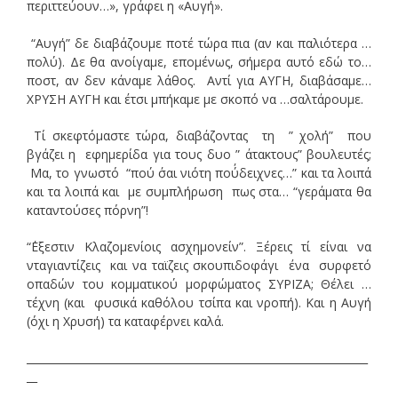
περιττεύουν…», γράφει η «Αυγή».
“Αυγή” δε διαβάζουμε ποτέ τώρα πια (αν και παλιότερα …
πολύ). Δε θα ανοίγαμε, επομένως, σήμερα αυτό εδώ το…
ποστ, αν δεν κάναμε λάθος. Αντί για ΑΥΓΗ, διαβάσαμε…
ΧΡΥΣΗ ΑΥΓΗ και έτσι μπήκαμε με σκοπό να …σαλτάρουμε.
Τί σκεφτόμαστε τώρα, διαβάζοντας τη ” χολή” που
βγάζει η εφημερίδα για τους δυο ” άτακτους” βουλευτές;
Μα, το γνωστό “πού ΄σαι νιότη πού΄δειχνες…” και τα λοιπά
και τα λοιπά και με συμπλήρωση πως στα… “γεράματα θα
καταντούσες πόρνη”!
“΄Εξεστιν Κλαζομενίοις ασχημονείν”. Ξέρεις τί είναι να
νταγιαντίζεις και να ταϊζεις σκουπιδοφάγι ένα συρφετό
οπαδών του κομματικού μορφώματος ΣΥΡΙΖΑ; Θέλει …
τέχνη (και φυσικά καθόλου τσίπα και νροπή). Και η Αυγή
(όχι η Χρυσή) τα καταφέρνει καλά.
________________________________________________________________
__