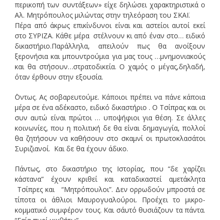
περικοπή των συντάξεων» είχε δηλώσει χαρακτηριστικά ο
Αλ. Μητρόπουλος μιλώντας στην τηλεόραση του ΣΚΑΪ.
Πέρα από άκρως επικίνδυνοι είναι και αστείοι αυτοί εκεί
στο ΣΥΡΙΖΑ. Κάθε μέρα στέλνουν κι από έναν στο… ειδικό
δικαστήριο.Παράλληλα, απειλούν πως θα ανοίξουν
ξερονήσια και μπουντρούμια για μας τους …μνημονιακούς
και θα στήσουν…στρατοδικεία. Ο χαμός ο μέγας,δηλαδή,
όταν έρθουν στην εξουσία.
΄Οντως. Ας σοβαρευτούμε. Κάποιοι πρέπει να πάνε κάποια
μέρα σε ένα αδέκαστο, ειδικό δικαστήριο . Ο Τσίπρας και οι
συν αυτώ είναι πρώτοι … υποψήφιοι για θέση. Σε άλλες
κοινωνίες, που η πολιτική δε θα είναι δημαγωγία, πολλοί
θα ζητήσουν να καθήσουν στο σκαμνί οι πρωτοκλασάτοι
Συριζιανοί. Και δε θα έχουν άδικο.
Πάντως, στο δικαστήριο της Ιστορίας, που “δε χαρίζει
κάστανα” έχουν κριθεί και καταδικαστεί αμετάκλητα
Τσίπρες και “Μητρόπουλοι”. Δεν ορρωδούν μπροστά σε
τίποτα οι άθλιοι Μαυρογυαλούροι. Προέχει το μικρο-
κομματικό συμφέρον τους. Και σ΄αυτό θυσιάζουν τα πάντα.