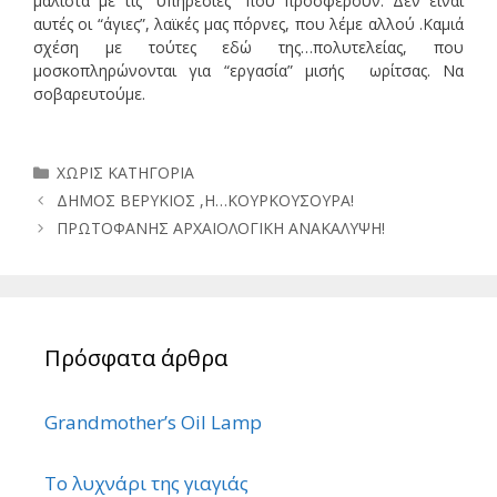
μάλιστα με τις “υπηρεσίες” που προσφέρουν. Δεν είναι
αυτές οι “άγιες”, λαϊκές μας πόρνες, που λέμε αλλού .Καμιά
σχέση με τούτες εδώ της…πολυτελείας, που
μοσκοπληρώνονται για “εργασία” μισής ωρίτσας. Να
σοβαρευτούμε.
Κατηγορίες
ΧΩΡΙΣ ΚΑΤΗΓΟΡΙΑ
ΔΗΜΟΣ ΒΕΡΥΚΙΟΣ ,Η…ΚΟΥΡΚΟΥΣΟΥΡΑ!
ΠΡΩΤΟΦΑΝΗΣ ΑΡΧΑΙΟΛΟΓΙΚΗ ΑΝΑΚΑΛΥΨΗ!
Πρόσφατα άρθρα
Grandmother’s Oil Lamp
Το λυχνάρι της γιαγιάς