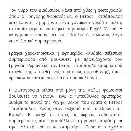
Τον γύρο του Διαδικτύου κάνει από χθες η φωτογραφία
όπου ο Γρηγόρης Ψαριανός και ο Πέτρος Τατσόπουλος
αστειεύονται… μυρίζοντας ένα γυναικείο γαλάζιο παλτό,
το οποίο φέρεται να ανήκει στην κυρία Ραχήλ Μακρή. Η
«Αυγή» κατακεραυνώνει τους βουλευτές κάνοντας λόγο
για σεξιστική συμπεριφορά.
Γράφει χαρακτηριστικά η εφημερίδα: «Χυδαία σεξιστική
συμπεριφορά από βουλευτές με προεξάρχοντα τον
Γρηγόρη Ψαριανό και τον Πέτρο Τατσόπουλο καταμαρτυρά
το ήθος της υποτιθέμενης “αριστεράς της ευθύνης”, όπως
αρέσκονται κατά καιρούς να αυτοαποκαλούνται.
Η φωτογραφία μιλάει από μόνη της, καθώς φαίνονται
βουλευτές να γελούν, ενώ ο “υπεύθυνος αριστερός”
μυρίζει το παλτό της Ραχήλ Μακρή που κρατά ο Πέτρος
Τατσόπουλος! Ύμνος στον σεξισμό από τα έδρανα της
Βουλής. Η ανοχή σε αυτές τις ακραίας χυδαιότητας
συμπεριφορές που προσβάλλουν τη γυναικεία φύση και
την πολιτική πρέπει να σταματήσει. Παραπάνω σχόλια