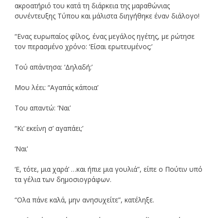
ακροατήριό του κατά τη διάρκεια της μαραθώνιας
συνέντευξης Τύπου και μάλιστα διηγήθηκε έναν διάλογο!
“Ενας ευρωπαίος φίλος, ένας μεγάλος ηγέτης, με ρώτησε
τον περασμένο χρόνο: ‘Είσαι ερωτευμένος;’
Τού απάντησα: ‘Δηλαδή;’
Μου λέει: “Αγαπάς κάποια’
Του απαντώ: ‘Ναι’
“Κι’ εκείνη σ’ αγαπάει;’
‘Ναι’
‘Ε, τότε, μια χαρά’ …και ήπιε μια γουλιά”, είπε ο Πούτιν υπό
τα γέλια των δημοσιογράφων.
“Ολα πάνε καλά, μην ανησυχείτε”, κατέληξε.