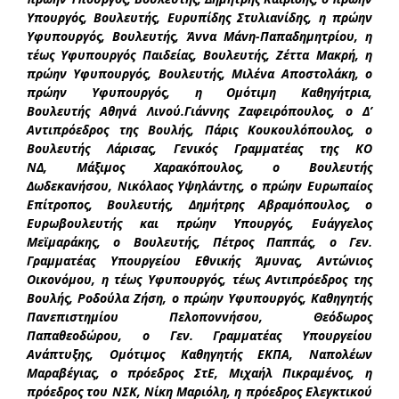
Υπουργός, Βουλευτής, Ευρυπίδης Στυλιανίδης, η πρώην
Υφυπουργός, Βουλευτής, Άννα Μάνη-Παπαδημητρίου, η
τέως Υφυπουργός Παιδείας, Βουλευτής, Ζέττα Μακρή, η
πρώην Υφυπουργός, Βουλευτής, Μιλένα Αποστολάκη, ο
πρώην Υφυπουργός, η Ομότιμη Καθηγήτρια,
Βουλευτής Αθηνά Λινού.Γιάννης Ζαφειρόπουλος, ο Δ’
Αντιπρόεδρος της Βουλής, Πάρις Κουκουλόπουλος, ο
Βουλευτής Λάρισας, Γενικός Γραμματέας της ΚΟ
ΝΔ, Μάξιμος Χαρακόπουλος, ο Βουλευτής
Δωδεκανήσου, Νικόλαος Υψηλάντης, ο πρώην Ευρωπαίος
Επίτροπος, Βουλευτής, Δημήτρης Αβραμόπουλος, ο
Ευρωβουλευτής και πρώην Υπουργός, Ευάγγελος
Μεϊμαράκης, ο Βουλευτής, Πέτρος Παππάς, ο Γεν.
Γραμματέας Υπουργείου Εθνικής Άμυνας, Αντώνιος
Οικονόμου, η τέως Υφυπουργός, τέως Αντιπρόεδρος της
Βουλής, Ροδούλα Ζήση, ο πρώην Υφυπουργός, Καθηγητής
Πανεπιστημίου Πελοποννήσου, Θεόδωρος
Παπαθεοδώρου, ο Γεν. Γραμματέας Υπουργείου
Ανάπτυξης, Ομότιμος Καθηγητής ΕΚΠΑ, Ναπολέων
Μαραβέγιας, ο πρόεδρος ΣτΕ, Μιχαήλ Πικραμένος, η
πρόεδρος του ΝΣΚ, Νίκη Μαριόλη, η πρόεδρος Ελεγκτικού