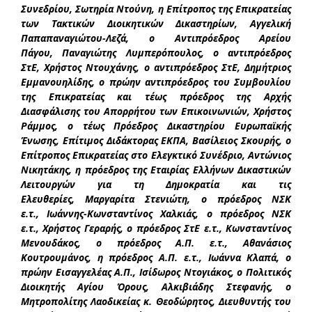
Συνεδρίου, Σωτηρία Ντούνη, η Επίτροπος της Επικρατείας
των Τακτικών Διοικητικών Δικαστηρίων, Αγγελική
Παπαπαναγιώτου-Λεζά, ο Αντιπρόεδρος Αρείου
Πάγου, Παναγιώτης Λυμπερόπουλος, ο αντιπρόεδρος
ΣτΕ, Χρήστος Ντουχάνης, ο αντιπρόεδρος ΣτΕ, Δημήτριος
Εμμανουηλίδης, ο πρώην αντιπρόεδρος του Συμβουλίου
της Επικρατείας και τέως πρόεδρος της Αρχής
Διασφάλισης του Απορρήτου των Επικοινωνιών, Χρήστος
Ράμμος, ο τέως Πρόεδρος Δικαστηρίου Ευρωπαϊκής
Ένωσης, Επίτιμος Διδάκτορας ΕΚΠΑ, Βασίλειος Σκουρής, ο
Επίτροπος Επικρατείας στο Ελεγκτικό Συνέδριο, Αντώνιος
Νικητάκης, η πρόεδρος της Εταιρίας Ελλήνων Δικαστικών
Λειτουργών για τη Δημοκρατία και τις
Ελευθερίες, Μαργαρίτα Στενιώτη, ο πρόεδρος ΝΣΚ
ε.τ., Ιωάννης-Κωνσταντίνος Χαλκιάς, ο πρόεδρος ΝΣΚ
ε.τ., Χρήστος Γεραρής, ο πρόεδρος ΣτΕ ε.τ., Κωνσταντίνος
Μενουδάκος, ο πρόεδρος Α.Π. ε.τ., Αθανάσιος
Κουτρουμάνος, η πρόεδρος Α.Π. ε.τ., Ιωάννα Κλαπά, ο
πρώην Εισαγγελέας Α.Π., Ισίδωρος Ντογιάκος, ο Πολιτικός
Διοικητής Αγίου Όρους, Αλκιβιάδης Στεφανής, ο
Μητροπολίτης Λαοδικείας κ. Θεοδώρητος, Διευθυντής του