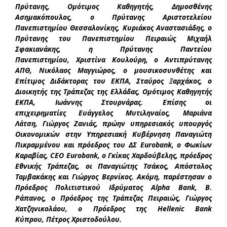
Πρύτανης, Ομότιμος Καθηγητής, Δημοσθένης
Ασημακόπουλος, ο Πρύτανης Αριστοτελείου
Πανεπιστημίου Θεσσαλονίκης, Κυριάκος Αναστασιάδης, ο
Πρύτανης του Πανεπιστημίου Πειραιώς Μιχαήλ
Σφακιανάκης, η Πρύτανης Παντείου
Πανεπιστημίου, Χριστίνα Κουλούρη, ο Αντιπρύτανης
ΑΠΘ, Νικόλαος Μαγγιώρος, ο μουσικοσυνθέτης και
Επίτιμος Διδάκτορας του ΕΚΠΑ, Σταύρος Ξαρχάκος, ο
Διοικητής της Τράπεζας της Ελλάδας, Ομότιμος Καθηγητής
ΕΚΠΑ, Ιωάννης Στουρνάρας. Επίσης οι
επιχειρηματίες Ευάγγελος Μυτιληναίος, Μαριάνα
Λάτση, Γιώργος Ζανιάς, πρώην υπηρεσιακός υπουργός
Οικονομικών στην Υπηρεσιακή Κυβέρνηση Παναγιώτη
Πικραμμένου και πρόεδρος του ΔΣ Eurobank, o Φωκίων
Καραβίας, CEO Eurobank, o Γκίκας Χαρδούβελης, πρόεδρος
Εθνικής Τράπεζας, οι Παναγιώτης Τσάκος, Απόστολος
Ταμβακάκης και Γιώργος Βερνίκος. Ακόμη, παρέστησαν ο
Πρόεδρος Πολιτιστικού Ιδρύματος Alpha Bank, Β.
Ράπανος, ο Πρόεδρος της Τράπεζας Πειραιώς, Γιώργος
Χατζηνικολάου, ο Πρόεδρος της Hellenic Bank
Κύπρου, Πέτρος Χριστοδούλου.