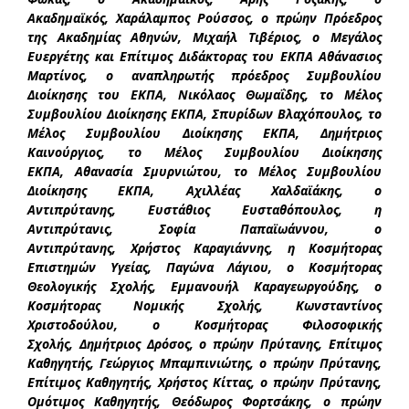
Ακαδημαϊκός, Χαράλαμπος Ρούσσος, ο πρώην Πρόεδρος
της Ακαδημίας Αθηνών, Μιχαήλ Τιβέριος, ο Μεγάλος
Ευεργέτης και Επίτιμος Διδάκτορας του ΕΚΠΑ Αθάνασιος
Μαρτίνος, ο αναπληρωτής πρόεδρος Συμβουλίου
Διοίκησης του ΕΚΠΑ, Νικόλαος Θωμαΐδης, το Μέλος
Συμβουλίου Διοίκησης ΕΚΠΑ, Σπυρίδων Βλαχόπουλος, το
Μέλος Συμβουλίου Διοίκησης ΕΚΠΑ, Δημήτριος
Καινούργιος, το Μέλος Συμβουλίου Διοίκησης
ΕΚΠΑ, Αθανασία Σμυρνιώτου, το Μέλος Συμβουλίου
Διοίκησης ΕΚΠΑ, Αχιλλέας Χαλδαϊάκης, ο
Αντιπρύτανης, Ευστάθιος Ευσταθόπουλος, η
Αντιπρύτανις, Σοφία Παπαϊωάννου, ο
Αντιπρύτανης, Χρήστος Καραγιάννης, η Κοσμήτορας
Επιστημών Υγείας, Παγώνα Λάγιου, ο Κοσμήτορας
Θεολογικής Σχολής, Εμμανουήλ Καραγεωργούδης, ο
Κοσμήτορας Νομικής Σχολής, Κωνσταντίνος
Χριστοδούλου, ο Κοσμήτορας Φιλοσοφικής
Σχολής, Δημήτριος Δρόσος, ο πρώην Πρύτανης, Επίτιμος
Καθηγητής, Γεώργιος Μπαμπινιώτης, ο πρώην Πρύτανης,
Επίτιμος Καθηγητής, Χρήστος Κίττας, ο πρώην Πρύτανης,
Ομότιμος Καθηγητής, Θεόδωρος Φορτσάκης, ο πρώην