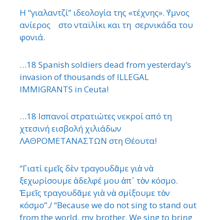
Η “γιαλαντζί” ιδεολογία της «τέχνης». ΄Υμνος
ανίερος στο νταϊλίκι και τη σερνικάδα του
φονιά.
…18 Spanish soldiers dead from yesterday’s
invasion of thousands of ILLEGAL
IMMIGRANTS in Ceuta!
…18 Ισπανοί στρατιώτες νεκροί από τη
χτεσινή εισβολή χιλιάδων
ΛΑΘΡΟΜΕΤΑΝΑΣΤΩΝ στη Θέουτα!
“Γιατί εμεῖς δὲν τραγουδᾶμε γιὰ νὰ
ξεχωρίσουμε ἀδελφέ μου ἀπ᾿ τὸν κόσμο.
Ἐμεῖς τραγουδᾶμε γιὰ νὰ σμίξουμε τὸν
κόσμο”./ “Because we do not sing to stand out
from the world, my brother. We sing to bring