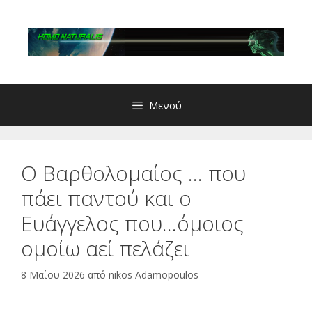
Μετάβαση
σε
περιεχόμενο
Μενού
Ο Βαρθολομαίος … που
πάει παντού και ο
Ευάγγελος που…όμοιος
ομοίω αεί πελάζει
8 Μαΐου 2026
από
nikos Adamopoulos