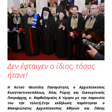
Δεν έφταιγεν ο ίδιος, τόσος
ήτανε!
Η Αυτού Θειοτάτη Παναγιότητα, ο Αρχιεπίσκοπος
Κωνσταντινουπόλεως, Νέας Ρώμης και Οικουμενικός
Πατριάρχης, κ. Βαρθολομαίος Α΄ τίμησε με την παρουσία
του την τελετή.Στην εκδήλωση παρέστησαν ο
Μακαριώτατος Αρχιεπίσκοπος Αθηνών και Πάσης