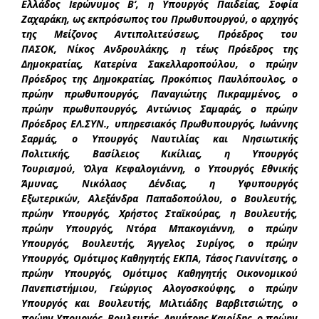
Ελλάδος Ιερώνυμος Β‘, η Υπουργός Παιδείας, Σοφία
Ζαχαράκη, ως εκπρόσωπος του Πρωθυπουργού, ο αρχηγός
της Μείζονος Αντιπολιτεύσεως, Πρόεδρος του
ΠΑΣΟΚ, Νίκος Ανδρουλάκης, η τέως Πρόεδρος της
Δημοκρατίας, Κατερίνα Σακελλαροπούλου, ο πρώην
Πρόεδρος της Δημοκρατίας, Προκόπιος Παυλόπουλος, ο
πρώην πρωθυπουργός, Παναγιώτης Πικραμμένος, ο
πρώην πρωθυπουργός, Αντώνιος Σαμαράς, ο πρώην
Πρόεδρος ΕΛ.ΣΥΝ., υπηρεσιακός Πρωθυπουργός, Ιωάννης
Σαρμάς, ο Υπουργός Ναυτιλίας και Νησιωτικής
Πολιτικής, Βασίλειος Κικίλιας, η Υπουργός
Τουρισμού, Όλγα Κεφαλογιάννη, ο Υπουργός Εθνικής
Άμυνας, Νικόλαος Δένδιας, η Υφυπουργός
Εξωτερικών, Αλεξάνδρα Παπαδοπούλου, ο Βουλευτής,
πρώην Υπουργός, Χρήστος Σταϊκούρας, η Βουλευτής,
πρώην Υπουργός, Ντόρα Μπακογιάννη, ο πρώην
Υπουργός, Βουλευτής, Άγγελος Συρίγος, ο πρώην
Υπουργός, Ομότιμος Καθηγητής ΕΚΠΑ, Τάσος Γιαννίτσης, ο
πρώην Υπουργός, Ομότιμος Καθηγητής Οικονομικού
Πανεπιστήμιου, Γεώργιος Αλογοσκούφης, ο πρώην
Υπουργός και Βουλευτής, Μιλτιάδης Βαρβιτσιώτης, ο
πρώην Υπουργός, Βουλευτής, Δημήτρης Καιρίδης, ο πρώην