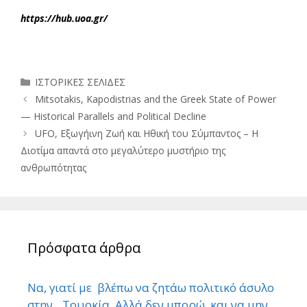
https://hub.uoa.gr/
Κατηγορίες
ΙΣΤΟΡΙΚΕΣ ΣΕΛΙΔΕΣ
Mitsotakis, Kapodistrias and the Greek State of Power
— Historical Parallels and Political Decline
UFO, Εξωγήινη Ζωή και Ηθική του Σύμπαντος – Η
Διοτίμα απαντά στο μεγαλύτερο μυστήριο της
ανθρωπότητας
Πρόσφατα άρθρα
Να, γιατί με βλέπω να ζητάω πολιτικό άσυλο
στην…Τουρκία. Αλλά δεν μπορώ και να μην