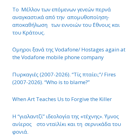
Το Μέλλον των επόμενων γενεών περνά
αναγκαστικά από την απομυθοποίηση-
αποκαθήλωση των εννοιών του ΄Εθνους και
του Κράτους.
΄Ομηροι ξανά της Vodafone/ Hostages again at
the Vodafone mobile phone company
Πυρκαγιές (2007-2026). “Τίς πταίει;”/ Fires
(2007-2026). “Who is to blame?”
When Art Teaches Us to Forgive the Killer
Η “γιαλαντζί” ιδεολογία της «τέχνης». ΄Υμνος
ανίερος στο νταϊλίκι και τη σερνικάδα του
φονιά.