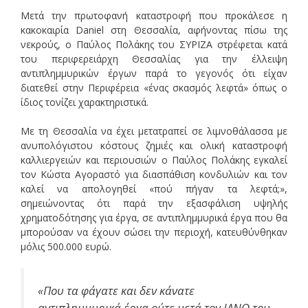
Μετά την πρωτοφανή καταστροφή που προκάλεσε η
κακοκαιρία Daniel στη Θεσσαλία, αφήνοντας πίσω της
νεκρούς, ο Παύλος Πολάκης του ΣΥΡΙΖΑ στρέφεται κατά
του περιφερειάρχη Θεσσαλίας για την έλλειψη
αντιπλημμυρικών έργων παρά το γεγονός ότι είχαν
διατεθεί στην Περιφέρεια «ένας σκασμός λεφτά» όπως ο
ίδιος τονίζει χαρακτηριστικά.
Με τη Θεσσαλία να έχει μετατραπεί σε λιμνοθάλασσα με
ανυπολόγιστου κόστους ζημιές και ολική καταστροφή
καλλιεργειών και περιουσιών ο Παύλος Πολάκης εγκαλεί
τον Κώστα Αγοραστό για διασπάθιση κονδυλιών και τον
καλεί να απολογηθεί «πού πήγαν τα λεφτά;»,
σημειώνοντας ότι παρά την εξασφάλιση υψηλής
χρηματοδότησης για έργα, σε αντιπλημμυρικά έργα που θα
μπορούσαν να έχουν σώσει την περιοχή, κατευθύνθηκαν
μόλις 500.000 ευρώ.
«Που τα φάγατε και δεν κάνατε
αντιπλημμυρικά έργα ούτε μετά τον ΙΑΝΟ του