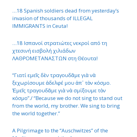
…18 Spanish soldiers dead from yesterday’s
invasion of thousands of ILLEGAL
IMMIGRANTS in Ceuta!
…18 Ισπανοί στρατιώτες νεκροί από τη
χτεσινή εισβολή χιλιάδων
ΛΑΘΡΟΜΕΤΑΝΑΣΤΩΝ στη Θέουτα!
“Γιατί εμεῖς δὲν τραγουδᾶμε γιὰ νὰ
ξεχωρίσουμε ἀδελφέ μου ἀπ᾿ τὸν κόσμο.
Ἐμεῖς τραγουδᾶμε γιὰ νὰ σμίξουμε τὸν
κόσμο”./ “Because we do not sing to stand out
from the world, my brother. We sing to bring
the world together.”
A Pilgrimage to the “Auschwitzes” of the