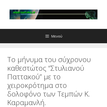
Μετάβαση
σε
περιεχόμενο
Μενού
Το μήνυμα του σύχρονου
καθεστώτος “Στυλιανού
Παττακού” με το
χειροκρότημα στο
δολοφόνο των Τεμπών Κ.
Καραμανλή.