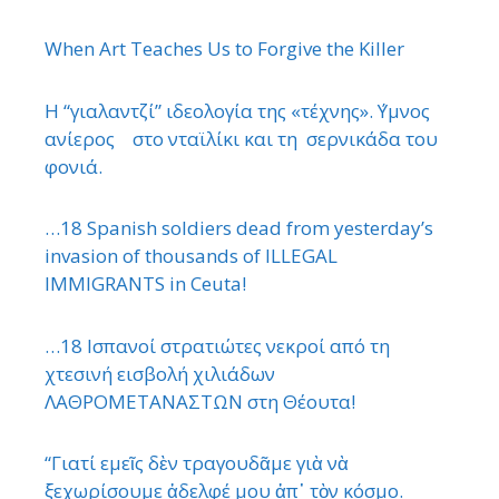
When Art Teaches Us to Forgive the Killer
Η “γιαλαντζί” ιδεολογία της «τέχνης». ΄Υμνος
ανίερος στο νταϊλίκι και τη σερνικάδα του
φονιά.
…18 Spanish soldiers dead from yesterday’s
invasion of thousands of ILLEGAL
IMMIGRANTS in Ceuta!
…18 Ισπανοί στρατιώτες νεκροί από τη
χτεσινή εισβολή χιλιάδων
ΛΑΘΡΟΜΕΤΑΝΑΣΤΩΝ στη Θέουτα!
“Γιατί εμεῖς δὲν τραγουδᾶμε γιὰ νὰ
ξεχωρίσουμε ἀδελφέ μου ἀπ᾿ τὸν κόσμο.