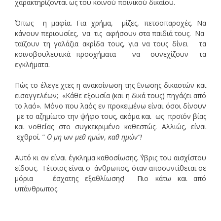
χαρακτηρίζονται ως του κοινού ποινικού δικαίου.
΄Όπως η μαφία. Για χρήμα, μίζες, πετσοπαροχές. Να
κάνουν περιουσίες, να τις αφήσουν στα παιδιά τους. Να
ταϊζουν τη γαλάζια ακρίδα τους, για να τους δίνει τα
κοινοβουλευτικά προσχήματα να συνεχίζουν τα
εγκλήματα.
Πώς το έλεγε χτες η ανακοίνωση της ΄Ενωσης δικαστών και
εισαγγελέων; «Κάθε εξουσία (και η δικά τους) πηγάζει από
το λαό». Μόνο που λαός εν προκειμένω είναι όσοι δίνουν
με το αζημίωτο την ψήφο τους, ακόμα και ως προϊόν βίας
και νοθείας στο συγκεκριμένο καθεστώς. Αλλιώς, είναι
εχθροί. ”
Ο μη
ων
μεθ ημών
,
καθ ημών”!
Αυτό κι αν είναι έγκλημα καθοσίωσης. ΄Υβρις του αισχίστου
είδους. Τέτοιος είναι ο άνθρωπος, όταν αποσυντίθεται σε
μόρια έσχατης εξαθλίωσης! Πιο κάτω και από
υπάνθρωπος.