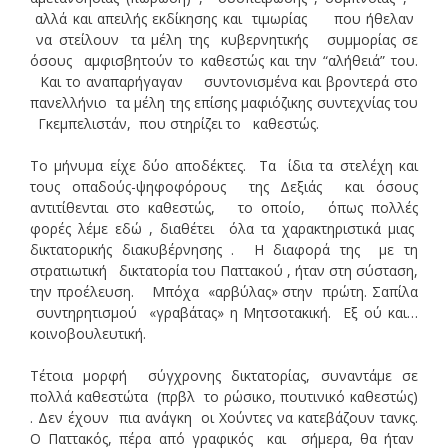
αλλά και απειλής εκδίκησης και τιμωρίας που ήθελαν
να στείλουν τα μέλη της κυβερνητικής συμμορίας σε
όσους αμφισβητούν το καθεστώς και την “αλήθειά” του.
Και το αναπαρήγαγαν συντονισμένα και βροντερά στο
πανελλήνιο τα μέλη της επίσης μαφιόζικης συντεχνίας του
Γκεμπελιστάν, που στηρίζει το καθεστώς.
Το μήνυμα είχε δύο αποδέκτες. Τα ίδια τα στελέχη και
τους οπαδούς-ψηφοφόρους της Δεξιάς και όσους
αντιτίθενται στο καθεστώς, το οποίο, όπως πολλές
φορές λέμε εδώ , διαθέτει όλα τα χαρακτηριστικά μιας
δικτατορικής διακυβέρνησης . Η διαφορά της με τη
στρατιωτική δικτατορία του Παττακού , ήταν στη σύσταση,
την προέλευση. Μπόχα «αρβύλας» στην πρώτη. Σαπίλα
συντηρητισμού «γραβάτας» η Μητσοτακική. Εξ ού και…
κοινοβουλευτική.
Τέτοια μορφή σύγχρονης δικτατορίας, συναντάμε σε
πολλά καθεστώτα (πρβλ το ρώσικο, πουτινικό καθεστώς)
. Δεν έχουν πια ανάγκη οι Χούντες να κατεβάζουν τανκς.
Ο Παττακός, πέρα από γραφικός και σήμερα, θα ήταν