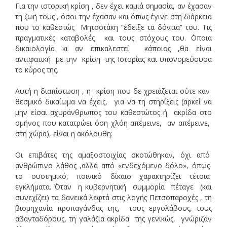
Για την ιστορική κρίση , δεν έχει καμιά σημασία, αν έχασαν
τη ζωή τους , όσοι την έχασαν και όπως έγινε στη διάρκεια
που το καθεστώς Μητσοτάκη “έδειξε τα δόντια” του. Τις
πραγματικές καταβολές και τους στόχους του. ΄Οποια
δικαιολογία κι αν επικαλεστεί κάποιος ,θα είναι
αντιφατική με την κρίση της Ιστορίας και υπονομεύουσα
το κύρος της.
Αυτή η διαπίστωση , η κρίση που δε χρειάζεται ούτε καν
θεσμικό δικαίωμα να έχεις, για να τη στηρίξεις (αρκεί να
μην είσαι αχυράνθρωπος του καθεστώτος ή ακρίδα στο
σμήνος που κατατρώει όση χλόη απέμεινε, αν απέμεινε,
στη χώρα), είναι η ακόλουθη:
Οι επιβάτες της αμαξοστοιχίας σκοτώθηκαν, όχι από
ανθρώπινο λάθος ,αλλά από «ενδεχόμενο δόλο», όπως
το συστημικό, ποινικό δίκαιο χαρακτηρίζει τέτοια
εγκλήματα. ΄Όταν η κυβερνητική συμμορία πέταγε (και
συνεχίζει) τα δανεικά λεφτά στις λογής Πετσοπαροχές , τη
βιομηχανία προπαγάνδας της, τους εργολάβους, τους
αβανταδόρους, τη γαλάζια ακρίδα της γενικώς, γνώριζαν