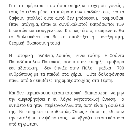
Για τα φέρετρα που όσοι υπήρξαν «τυχεροί» γονείς ,
τους έστειλαν μέσα τα πτώματα των παιδιών τους να τα
θάψουν (πολλοί ούτε αυτό δεν μπόρεσαν), τσιμουδιά!
΄Ηταν…ατύχημα, είπαν οι συνδικαλιστοί εκπρόσωποι των
δικαστών και εισαγγελέων. Και ως τέτοιο, περιμένετε. Θα
το…διαλευκάνει και θα το αποδείξει η ανεξάρτητη,
θεσμική δικαιοσύνη τους!
Η ιστορική αλήθεια, λοιπόν, είναι τούτη: Η Χούντα
Παπαδόπουλου-Παττακού, όσο και αν υπήρξε αιμοβόρα
και αδίστακτη, δεν έπνιξε στην Πύλο μαζικά 700
ανθρώπους με τα παιδιά στα χέρια. Ούτε δολοφόνησε
πάνω από 67 επιβάτες της αμαξοστοιχίας στα Τέμπη.
Και δεν περιμένουμε τέτοια ιστορική διαπίστωση να μην
την αμφισβητήσει η εν λόγω Μητσοτακική ΄Ενωση. Το
αντίθετο θα ήταν περίεργο.΄Αλλωστε, αυτή είναι η δουλειά
της. Να υπηρετεί το καθεστώς. ΄Όπως κι όσοι της έδωσαν
την εντολή με την ψήφο τους, να «βγάζει τέτοια κάστανα
από τη φωτιά».