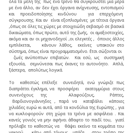
όλα τα μέλη της πως ένα τρένο θα συγκρουστεί μια μέρα
με ένα άλλο, αν δεν έχει όργανα ανίχνευσης, εντοπισμού
και προειδοποίησης κινδύνου για επερχόμενη
σύγκρουσης. Και αν είναι εξοπλισμένες με τέτοια όργανα
,όπως σε όλες τις χώρες με στοιχειώδη σεβασμό σε βασικά
δικαιώματα, όπως πρώτο, αυτό της ζωής, οι αμαξοστοιχίες,
ακόμα και αν οι μηχανοδηγοί ,οι ελεγκτές , όποιος άλλος
εμπλέκεται, κάνουν λάθος, εκείνες υπακούν στο
σύστημα, όπως είναι προγραμματισμένο. ΄Ετσι σώζονται οι
ζωές ανύποπτων επιβατών. Και εσύ, ως συστημική
εξουσία, σεμνύνεσαι πως έκανες το αυτονόητο. Απλά,
ξάστερα, απολύτως λογικά.
Το καθεστώς επέλεξε συνειδητά, ενώ γνώριζε πως
διαπράττει έγκλημα, να προσφέρει εκατομμύρια στους
συνενόχους της Αλαφούζους, Ράπτες,
Βαρδιονογιάννηδες , παρά να καταβάλει κάποιες
χιλιάδες ευρώ κι αυτά, από τα κονδύλια της Ευρώπης , για
να κυκλοφορούν στη χώρα τα τρένα με ασφάλεια . Και
κανείς γονιός να μην αφήνει άθαφτο το παιδί του, γιατί
πρόλαβε το καθεστώς να θάψει εκείνο τα κομμάτια του
νεκρού, κάτω από τόνους μπάζα στον τρόπο της