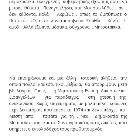
δημοκρατικά εκλεγμένης, κυβερνητικής εξουσίας σου , να
μετράς θύματα Παναγούληδες και Μουστακλήδες , αν…
δεν κάθονται καλά. Ακριβώς , όπως το διατύπωσε ο
Παττακός. «΄Ο, τι δε λύνεται κόβεται. Σπαθί» . Κάν΄το κι
αυτό. Αλλά έξυπνα, μόρτικα, σύγχρονα …Μητσοτακικά.
Να επισημάνουμε και μια άλλη ιστορική αλήθεια, την
οποία πολλοί καθεστωτικοί ,βέβαια, θα απορρίψουν μετά
βδελυγμίας. ΄Οπως η Μητσοτακική ΄Ενωση Δικαστών και
Εισαγγελέων για παράδειγμα στη χτεσινή της
ανακοίνωση .Χωρίς επιχειρήματα, με μπλα-μπλα, κορώνες
περί Δικτατορίας που έπεσε το 1974 και δεν υπάρχει πια.
Μεστή από τσιτάτα για τη …Νέα Δημοκρατία της
Μεταπολίτευσης και το Συνταγματικό κράτος δικαίου, που
υπηρετεί ο εντολοδόχος τους πρωθυπουργός.