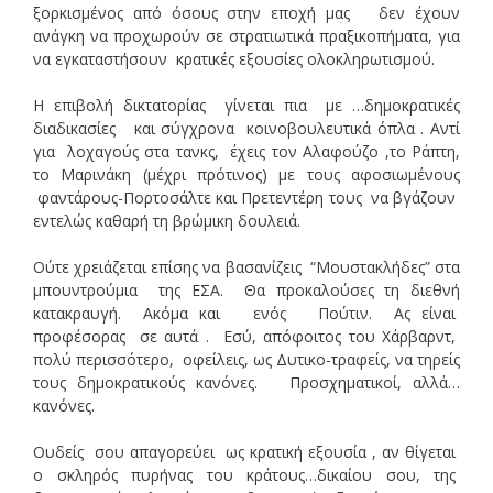
ξορκισμένος από όσους στην εποχή μας δεν έχουν
ανάγκη να προχωρούν σε στρατιωτικά πραξικοπήματα, για
να εγκαταστήσουν κρατικές εξουσίες ολοκληρωτισμού.
Η επιβολή δικτατορίας γίνεται πια με …δημοκρατικές
διαδικασίες και σύγχρονα κοινοβουλευτικά όπλα . Αντί
για λοχαγούς στα τανκς, έχεις τον Αλαφούζο ,το Ράπτη,
το Μαρινάκη (μέχρι πρότινος) με τους αφοσιωμένους
φαντάρους-Πορτοσάλτε και Πρετεντέρη τους να βγάζουν
εντελώς καθαρή τη βρώμικη δουλειά.
Ούτε χρειάζεται επίσης να βασανίζεις “Μουστακλήδες” στα
μπουντρούμια της ΕΣΑ. Θα προκαλούσες τη διεθνή
κατακραυγή. Ακόμα και ενός Πούτιν. Ας είναι
προφέσορας σε αυτά . Εσύ, απόφοιτος του Χάρβαρντ,
πολύ περισσότερο, οφείλεις, ως Δυτικο-τραφείς, να τηρείς
τους δημοκρατικούς κανόνες. Προσχηματικοί, αλλά…
κανόνες.
Ουδείς σου απαγορεύει ως κρατική εξουσία , αν θίγεται
ο σκληρός πυρήνας του κράτους…δικαίου σου, της