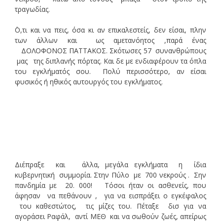
τραγωδίας.
΄Ο,τι και να πεις, όσα κι αν επικαλεστείς, δεν είσαι, πλην
των άλλων και ως αμετανόητος ,παρά ένας
ΔΟΛΟΦΟΝΟΣ ΠΑΤΤΑΚΟΣ. Σκότωσες 57 συνανθρώπους
μας της διπλανής πόρτας. Και δε με ενδιαφέρουν τα όπλα
του εγκλήματός σου. Πολύ περισσότερο, αν είσαι
φυσικός ή ηθικός αυτουργός του εγκλήματος.
Διέπραξε και άλλα, μεγάλα εγκλήματα η ίδια
κυβερνητική συμμορία. Στην Πύλο με 700 νεκρούς . Σην
πανδημία με 20. 000! Τόσοι ήταν οι ασθενείς, που
άφησαν να πεθάνουν , για να εισπράξει ο εγκέφαλος
του καθεστώτος, τις μίζες του. Πέταξε δισ για να
αγοράσει Ραφάλ, αντί ΜΕΘ και να σωθούν ζωές, απείρως