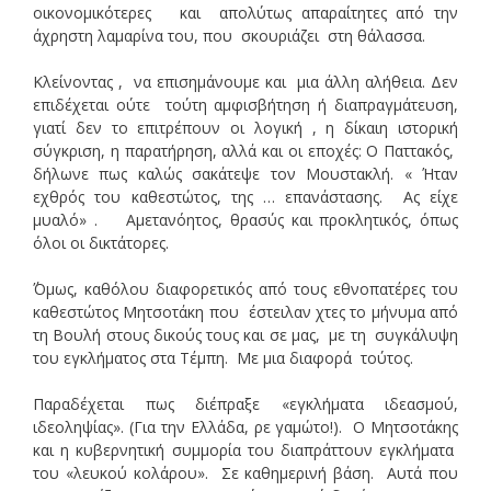
οικονομικότερες και απολύτως απαραίτητες από την
άχρηστη λαμαρίνα του, που σκουριάζει στη θάλασσα.
Κλείνοντας , να επισημάνουμε και μια άλλη αλήθεια. Δεν
επιδέχεται ούτε τούτη αμφισβήτηση ή διαπραγμάτευση,
γιατί δεν το επιτρέπουν οι λογική , η δίκαιη ιστορική
σύγκριση, η παρατήρηση, αλλά και οι εποχές: Ο Παττακός,
δήλωνε πως καλώς σακάτεψε τον Μουστακλή. « Ήταν
εχθρός του καθεστώτος, της … επανάστασης. Ας είχε
μυαλό» . Αμετανόητος, θρασύς και προκλητικός, όπως
όλοι οι δικτάτορες.
΄Όμως, καθόλου διαφορετικός από τους εθνοπατέρες του
καθεστώτος Μητσοτάκη που έστειλαν χτες το μήνυμα από
τη Βουλή στους δικούς τους και σε μας, με τη συγκάλυψη
του εγκλήματος στα Τέμπη. Με μια διαφορά τούτος.
Παραδέχεται πως διέπραξε «εγκλήματα ιδεασμού,
ιδεοληψίας». (Για την Ελλάδα, ρε γαμώτο!). Ο Μητσοτάκης
και η κυβερνητική συμμορία του διαπράττουν εγκλήματα
του «λευκού κολάρου». Σε καθημερινή βάση. Αυτά που