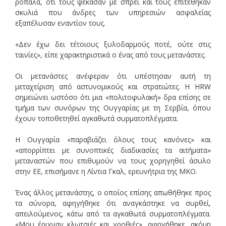
ρόπαλα, ότι τους ψέκασαν με σπρέι και τους επιτέθηκαν
σκυλιά που άνδρες των υπηρεσιών ασφαλείας
εξαπέλυσαν εναντίον τους.
«Δεν έχω δει τέτοιους ξυλοδαρμούς ποτέ, ούτε στις
ταινίες», είπε χαρακτηριστικά ο ένας από τους μετανάστες.
Οι μετανάστες ανέφεραν ότι υπέστησαν αυτή τη
μεταχείριση από αστυνομικούς και στρατιώτες. Η HRW
σημειώνει ωστόσο ότι μια «πολιτοφυλακή» δρα επίσης σε
τμήμα των συνόρων της Ουγγαρίας με τη Σερβία, όπου
έχουν τοποθετηθεί αγκαθωτά συρματοπλέγματα.
Η Ουγγαρία «παραβιάζει όλους τους κανόνες» και
«απορρίπτει με συνοπτικές διαδικασίες τα αιτήματα»
μεταναστών που επιθυμούν να τους χορηγηθεί άσυλο
στην ΕΕ, επισήμανε η Λίντια Γκαλ, ερευνήτρια της ΜΚΟ.
Ένας άλλος μετανάστης, ο οποίος επίσης απωθήθηκε προς
τα σύνορα, αφηγήθηκε ότι αναγκάστηκε να συρθεί,
απειλούμενος, κάτω από τα αγκαθωτά συρματοπλέγματα.
«Μου έριχναν κλωτσιές και γροθιές», αφηγήθηκε, ακόμη