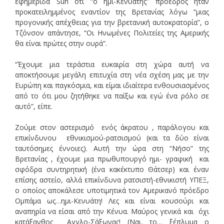
εφημερίδα Sun ότι “ο ημι-Κενυάτης” πρόεδρος ήταν
προκατειλημμένος εναντίον της Βρετανίας λόγω “μιας
προγονικής απέχθειας για την βρετανική αυτοκρατορία”, ο
Τζόνσον απάντησε, “Οι Ηνωμένες Πολιτείες της Αμερικής
θα είναι πρώτες στην ουρά”.
“Έχουμε μια τεράστια ευκαιρία στη χώρα αυτή να
αποκτήσουμε μεγάλη επιτυχία στη νέα σχέση μας με την
Ευρώπη και παγκόσμια, και είμαι ιδιαίτερα ενθουσιασμένος
από το ότι μου ζητήθηκε να παίξω και εγώ ένα ρόλο σε
αυτό”, είπε.
Ζούμε στον αστερισμό ενός άκρατου , παράλογου και
επικίνδυνου εθνικισμού-ρατσισμού (και τα δύο είναι
ταυτόσημες έννοιες). Αυτή την ώρα στη “Νήσο” της
Βρετανίας , έχουμε μια πρωθυπουργό ημι- γραφική και
σφόδρα συντηρητική (ένα κακέκτυπο Θάτσερ) και έναν
επίσης αστείο, αλλά επικίνδυνα ρατσιστή-εθνικιστή ΥΠΕΞ,
ο οποίος αποκάλεσε υποτιμητικά τον Αμερικανό πρόεδρο
Ομπάμα ως…ημι-Κενυάτη! Λες και είναι κουσούρι και
αναπηρία να είσαι από την Κένυα. Μαύρος γενικά και όχι
κατάξανθος Αγγλο-Σάξωνας! (Ναι, το… ξέπλυμα ο