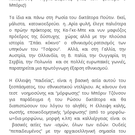
Μπόρις!)
Τα ίδια και πάνω στη Ρωσία του δικτάτορα Πούτιν. Εκεί,
μάλιστα, κατοικοεδρεύει η…Αρία φυλή, έλεγε παλιότερα
ο πρώην πράκτορας της Κα-Γκε-Μπε και νυν μαφιόζος
πρόεδρος της δύστυχης χώρας αλλά με την πλούσια
ιστορία. “Σπάει κόκινο” ο εθνικισμός-ρατσισμός των
υπηκόων του “Τσάρου”. Αλλά, και στη Γαλλία, την
Αυστρία, την Ολλανδία, τη Β. Ιταλία, την Ουγγαρία, τη
Σερβία, την Πολωνία και σε πολλές ευρωπαϊκές γωνιές,
παρατηρείται μια πρωτόγνωρη έξαρση εθνικισμού.
Η έλλειψη “παιδείας”, είναι η βασική αιτία αυτού του
ξεσπάσματος, του εθνικιστικού ντελίριου. Ας κάνουν ένα
τεστ νοημοσύνης και “μόρφωσης” του Μπόριν Τζόνσον
για παράδειγμα ή του Ρώσου δικτάτορα και θα
διαπιστώσουν του λόγου το αληθές. Η έλλειψη καλής,
σωστής, εποικοδομητικής “μόρφωσης” (από το μορφόω-
ω=δια-μορφώνω, μορφή κ.λπ) και καλλιέργειας είναι οι
βασικές αιτίες των -ισμών, όλων των ειδών. Ουδείς
“πεπαιδευμένος” με την αρχαιοελληνική σημασία του