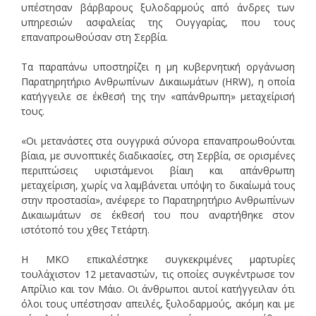
υπέστησαν βάρβαρους ξυλοδαρμούς από άνδρες των
υπηρεσιών ασφαλείας της Ουγγαρίας, που τους
επαναπροωθούσαν στη Σερβία.
Τα παραπάνω υποστηρίζει η μη κυβερνητική οργάνωση
Παρατηρητήριο Ανθρωπίνων Δικαιωμάτων (HRW), η οποία
κατήγγειλε σε έκθεσή της την «απάνθρωπη» μεταχείρισή
τους.
«Οι μετανάστες στα ουγγρικά σύνορα επαναπροωθούνται
βίαια, με συνοπτικές διαδικασίες, στη Σερβία, σε ορισμένες
περιπτώσεις υφιστάμενοι βίαιη και απάνθρωπη
μεταχείριση, χωρίς να λαμβάνεται υπόψη το δικαίωμά τους
στην προστασία», ανέφερε το Παρατηρητήριο Ανθρωπίνων
Δικαιωμάτων σε έκθεσή του που αναρτήθηκε στον
ιστότοπό του χθες Τετάρτη.
Η ΜΚΟ επικαλέστηκε συγκεκριμένες μαρτυρίες
τουλάχιστον 12 μεταναστών, τις οποίες συγκέντρωσε τον
Απρίλιο και τον Μάιο. Οι άνθρωποι αυτοί κατήγγειλαν ότι
όλοι τους υπέστησαν απειλές, ξυλοδαρμούς, ακόμη και με