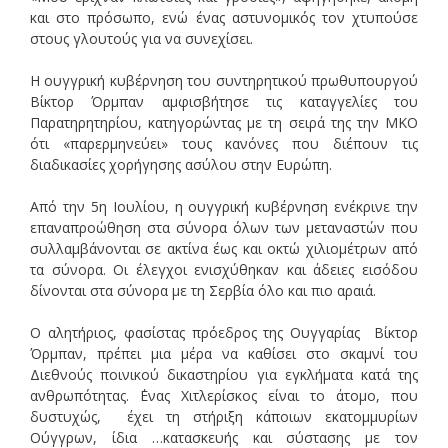
και στο πρόσωπο, ενώ ένας αστυνομικός τον χτυπούσε
στους γλουτούς για να συνεχίσει.
Η ουγγρική κυβέρνηση του συντηρητικού πρωθυπουργού
Βίκτορ Όρμπαν αμφισβήτησε τις καταγγελίες του
Παρατηρητηρίου, κατηγορώντας με τη σειρά της την ΜΚΟ
ότι «παρερμηνεύει» τους κανόνες που διέπουν τις
διαδικασίες χορήγησης ασύλου στην Ευρώπη.
Από την 5η Ιουλίου, η ουγγρική κυβέρνηση ενέκρινε την
επαναπροώθηση στα σύνορα όλων των μεταναστών που
συλλαμβάνονται σε ακτίνα έως και οκτώ χιλιομέτρων από
τα σύνορα. Οι έλεγχοι ενισχύθηκαν και άδειες εισόδου
δίνονται στα σύνορα με τη Σερβία όλο και πιο αραιά.
Ο αλητήριος, φασίστας πρόεδρος της Ουγγαρίας Βίκτορ
Όρμπαν, πρέπει μια μέρα να καθίσει στο σκαμνί του
Διεθνούς ποινικού δικαστηρίου για εγκλήματα κατά της
ανθρωπότητας. ΄Ενας Χιτλερίσκος είναι το άτομο, που
δυστυχώς, έχει τη στήριξη κάποιων εκατομμυρίων
Ούγγρων, ίδια …κατασκευής και σύστασης με τον