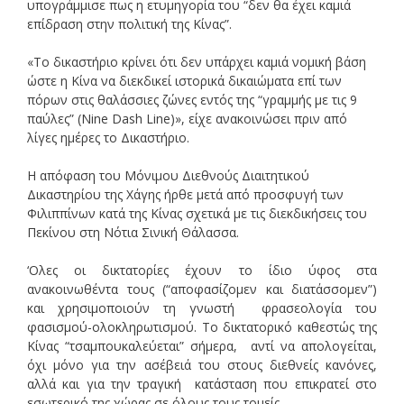
υπογράμμισε πως η ετυμηγορία του “δεν θα έχει καμιά
επίδραση στην πολιτική της Κίνας”.
«Το δικαστήριο κρίνει ότι δεν υπάρχει καμιά νομική βάση
ώστε η Κίνα να διεκδικεί ιστορικά δικαιώματα επί των
πόρων στις θαλάσσιες ζώνες εντός της “γραμμής με τις 9
παύλες” (Nine Dash Line)», είχε ανακοινώσει πριν από
λίγες ημέρες το Δικαστήριο.
Η απόφαση του Μόνιμου Διεθνούς Διαιτητικού
Δικαστηρίου της Χάγης ήρθε μετά από προσφυγή των
Φιλιππίνων κατά της Κίνας σχετικά με τις διεκδικήσεις του
Πεκίνου στη Νότια Σινική Θάλασσα.
‘Ολες οι δικτατορίες έχουν το ίδιο ύφος στα
ανακοινωθέντα τους (“αποφασίζομεν και διατάσσομεν”)
και χρησιμοποιούν τη γνωστή φρασεολογία του
φασισμού-ολοκληρωτισμού. Το δικτατορικό καθεστώς της
Κίνας “τσαμπουκαλεύεται” σήμερα, αντί να απολογείται,
όχι μόνο για την ασέβειά του στους διεθνείς κανόνες,
αλλά και για την τραγική κατάσταση που επικρατεί στο
εσωτερικό της χώρας σε όλους τους τομείς.