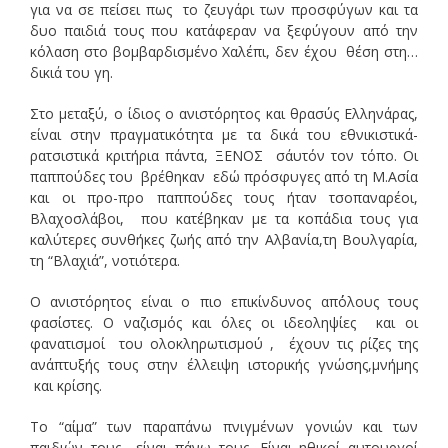
για να σε πείσει πως το ζευγάρι των προσφύγων και τα
δυο παιδιά τους που κατάφεραν να ξεφύγουν από την
κόλαση στο βομβαρδισμένο Χαλέπι, δεν έχου θέση στη…
δικιά του γη.
Στο μεταξύ, ο ίδιος ο ανιστόρητος και θρασύς Ελληνάρας,
είναι στην πραγματικότητα με τα δικά του εθνικιστικά-
ρατσιστικά κριτήρια πάντα, ΞΕΝΟΣ σ΄αυτόν τον τόπο. Οι
παππούδες του βρέθηκαν εδώ πρόσφυγες από τη Μ.Ασία
και οι προ-προ παππούδες τους ήταν τσοπαναρέοι,
Βλαχοσλάβοι, που κατέβηκαν με τα κοπάδια τους για
καλύτερες συνθήκες ζωής από την Αλβανία,τη Βουλγαρία,
τη “Βλαχιά”, νοτιότερα.
Ο ανιστόρητος είναι ο πιο επικίνδυνος απ΄όλους τους
φασίστες. Ο ναζισμός και όλες οι ιδεοληψίες και οι
φανατισμοί του ολοκληρωτισμού , έχουν τις ρίζες της
ανάπτυξής τους στην έλλειψη ιστορικής γνώσης,μνήμης
και κρίσης.
Το “αίμα” των παραπάνω πνιγμένων γονιών και των
παιδιών τους είναι πάνω τους. Είναι ηθικοί αυτουργοί