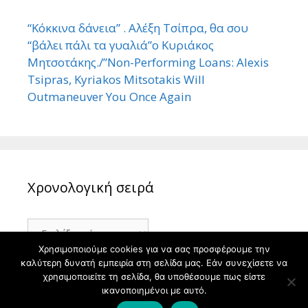
“Κόκκινα δάνεια” . Αλέξη Τσίπρα, θα σου
“βάλει πάλι τα γυαλιά”ο Κυριάκος
Μητσοτάκης./”Non-Performing Loans: Alexis
Tsipras, Kyriakos Mitsotakis Will
Outmaneuver You Once Again
Χρονολογική σειρά
Χρονολογική
σειρά
Χρησιμοποιούμε cookies για να σας προσφέρουμε την
καλύτερη δυνατή εμπειρία στη σελίδα μας. Εάν συνεχίσετε να
χρησιμοποιείτε τη σελίδα, θα υποθέσουμε πως είστε
ικανοποιημένοι με αυτό.