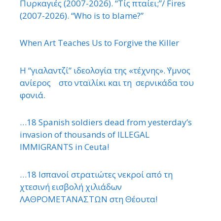
Πυρκαγιές (2007-2026). “Τίς πταίει;”/ Fires
(2007-2026). “Who is to blame?”
When Art Teaches Us to Forgive the Killer
Η “γιαλαντζί” ιδεολογία της «τέχνης». ΄Υμνος
ανίερος στο νταϊλίκι και τη σερνικάδα του
φονιά.
…18 Spanish soldiers dead from yesterday’s
invasion of thousands of ILLEGAL
IMMIGRANTS in Ceuta!
…18 Ισπανοί στρατιώτες νεκροί από τη
χτεσινή εισβολή χιλιάδων
ΛΑΘΡΟΜΕΤΑΝΑΣΤΩΝ στη Θέουτα!