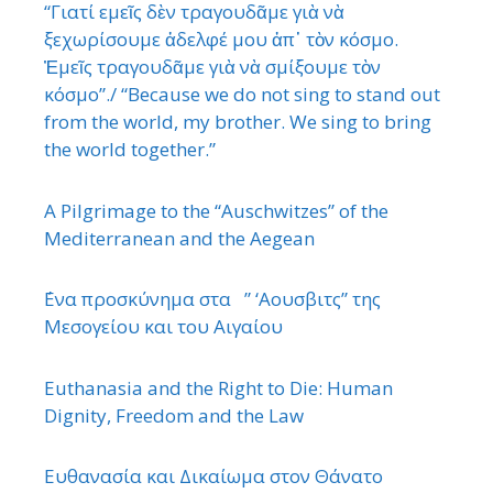
“Γιατί εμεῖς δὲν τραγουδᾶμε γιὰ νὰ
ξεχωρίσουμε ἀδελφέ μου ἀπ᾿ τὸν κόσμο.
Ἐμεῖς τραγουδᾶμε γιὰ νὰ σμίξουμε τὸν
κόσμο”./ “Because we do not sing to stand out
from the world, my brother. We sing to bring
the world together.”
A Pilgrimage to the “Auschwitzes” of the
Mediterranean and the Aegean
΄Ενα προσκύνημα στα ” ‘Αουσβιτς” της
Μεσογείου και του Αιγαίου
Euthanasia and the Right to Die: Human
Dignity, Freedom and the Law
Ευθανασία και Δικαίωμα στον Θάνατο