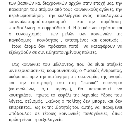
των βασικών και διαχρονικών αρχών στην εποχή μας, την
παραίτηση του ατόμου από τους κοινωνικούς αγώνες, την
περιθωριοποίηση, την καλλιέργεια ενός παραλογικού
καταναλωτισμού-ατομικισμού και την παράδοση-
υποδούλωση στο φροϋδικό id. Η ζημιά είναι τεράστια και
ο ευνουχισμός των μελών των κοινωνιών της
παγκόσμιας κοινότητας , εκτεταμένος και οριστικός .
Τέτοια άτομα δεν πρόκειται ποτέ να καταφέρουν να
εξελιχθούν σε συνειδητοποιημένους πολίτες.
Στις κοινωνίες του μέλλοντος, που θα είναι αταξικές
,αντιεξουσιαστικές, κομμουνιστικές, ο Φυσικός ΄Ανθρωπος,
ακόμα και πριν την κατάργηση της οικονομίας της αγοράς
και την επιστροφή του στη “φυσική” οικονομία
(καταναλώνω, ό,τι παράγω), θα καταπιαστεί να
καυτηριάσει πρώτα το κεφάλι της Λερναίας ΄Υδρας που
λέγεται σεξισμός. Εκείνος ο πολίτης δεν μπορεί και δεν
επιτρέπεται, ως εκ της ιδότητάς του αυτής, να παραμένει
υπόδουλος σε τέτοιες κοινωνικές παθογένειες, όπως
πρώτη είναι η σεξολαγνεία.