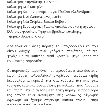
Καλύτερος Σκηνοθέτης: Gazzman
Καλύτερη Milf: Κατερίνα
Καλύτερη Καμπάνια Μάρκετινγκ: Τζούλια Αλεξανδράτου
Καλύτερο Live Camera: Live Jasmin
Καλύτερη Νέα Στάρλετ: Βούλα Βαβάτση
Καλύτερη Ερασιτεχνική Ταινία: Απολλώνιος και η άγνωστη
Ελληνίδα φοιτήτρια Τιμητικό βραβείο: sexshop.gr
Τιμητικό βραβείο: Giorgi
Δεν είναι οι ” άγιες πόρνες” του πεζοδρομίου και του
οίκου ανοχής. ΄Οπως γράφαμε παλιότερα, σ΄αυτές
“βγάζουμε το καπέλο”, γιατί κρατούν μέγα βάρος της
κοινωνικής ισορροπίας.
Οι πορνοστάρ παραπάνω, οι περισσότερες από δαύτες ,
είναι πόρνες πολυτελείας.Αποκομίζουν τεράστια κέρδη
(αφορολόγητα κυρίως) ,είτε στις τσόντες, είτε στις…φέις
του φέις ερωτικές συναντήσεις με πελάτες που “φυσάνε
τον παρά”. Καμιά σχέση με τη λαϊκή πόρνη, η προσφορά
της οποίας είναι ανεκτίμητη στις κοινωνίες. “΄Αγαλμα”
οφείλαμε να έχουμε στήσουμε κάποια στιγμή στην
ανώνυμη ,αυτή λαϊκή πόρνη.