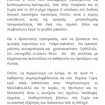
ξεσπιτωμένους-πρόσφυγες, όσα στην Ουκρανία και τη
Συρία από το 2014 μέχρι σήμερα. Ο υπόδικος στο διεθνές
ποινικό δικαστήριο δικτάτορας Πούτιν, είναι ο κύριος
υπεύθυνος αυτής της τραγικής μεταπολεμικής
πραγματικότητας. Με δικό του στρατό, όπλα και
συμβούλους έγινε το μεγάλο μακελειό.
Και ο θρασύτατος εγκληματίας, αντί να βρίσκεται στη
φυλακή, παριστάνει τον Τσάρο-παλιάτσο . Θα ορκιστεί,
μάλιστα, αυτοκρατορικά και χριστιανικότατα Ορθόδοξα.
Θα υποσχεθεί…ενώπιον θεού ότι θα εκτελέσει με
επιμέλεια και ανιδιοτέλεια τα καθήκοντα του προέδρου της
Ρωσίας.
Οπότε, να περιμένουμε να δούμε, αν σε αυτά τα …
καθήκοντα ,συμπεριλαμβάνονται και νέα θύματα. Τώρα,
κατά πάσα πιθανότατα στην Υπερδνειστερία, τη
Μολδαβία,αλλά και το Αιγαίο, τη Μεσόγειο και τη
Μ.Ανατολή. Είναι η συνέχεια του σχεδίου “κατάληψη
Κριμαίας , σταθεροποίηση βάσεων στη Συρία και
ουσιαστική εξάρτηση των Βαλκανίων από τη Μόσχα”.