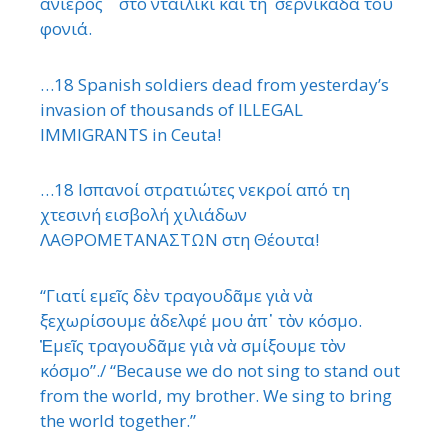
ανίερος στο νταϊλίκι και τη σερνικάδα του
φονιά.
…18 Spanish soldiers dead from yesterday’s
invasion of thousands of ILLEGAL
IMMIGRANTS in Ceuta!
…18 Ισπανοί στρατιώτες νεκροί από τη
χτεσινή εισβολή χιλιάδων
ΛΑΘΡΟΜΕΤΑΝΑΣΤΩΝ στη Θέουτα!
“Γιατί εμεῖς δὲν τραγουδᾶμε γιὰ νὰ
ξεχωρίσουμε ἀδελφέ μου ἀπ᾿ τὸν κόσμο.
Ἐμεῖς τραγουδᾶμε γιὰ νὰ σμίξουμε τὸν
κόσμο”./ “Because we do not sing to stand out
from the world, my brother. We sing to bring
the world together.”