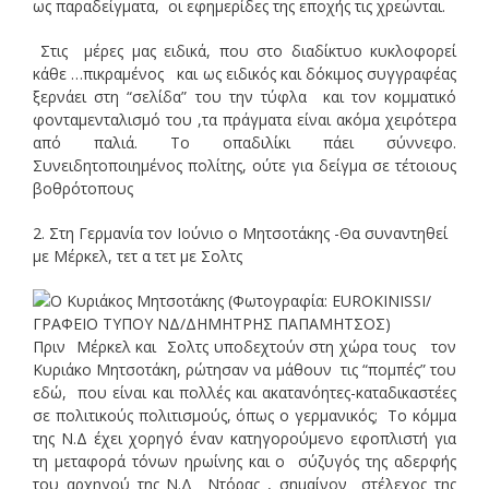
ως παραδείγματα, οι εφημερίδες της εποχής τις χρεώνται.
Στις μέρες μας ειδικά, που στο διαδίκτυο κυκλοφορεί
κάθε …πικραμένος και ως ειδικός και δόκιμος συγγραφέας
ξερνάει στη “σελίδα” του την τύφλα και τον κομματικό
φονταμενταλισμό του ,τα πράγματα είναι ακόμα χειρότερα
από παλιά. Το οπαδιλίκι πάει σύννεφο.
Συνειδητοποιημένος πολίτης, ούτε για δείγμα σε τέτοιους
βοθρότοπους
2. Στη Γερμανία τον Ιούνιο ο Μητσοτάκης -Θα συναντηθεί
με Μέρκελ, τετ α τετ με Σολτς
Πριν Μέρκελ και Σολτς υποδεχτούν στη χώρα τους τον
Κυριάκο Μητσοτάκη, ρώτησαν να μάθουν τις “πομπές” του
εδώ, που είναι και πολλές και ακατανόητες-καταδικαστέες
σε πολιτικούς πολιτισμούς, όπως ο γερμανικός; Το κόμμα
της Ν.Δ έχει χορηγό έναν κατηγορούμενο εφοπλιστή για
τη μεταφορά τόνων ηρωίνης και ο
σύζυγός της αδερφής
του αρχηγού της Ν.Δ Ντόρας , σημαίνον στέλεχος της