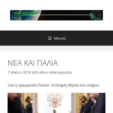
Μετάβαση
σε
περιεχόμενο
Μενού
ΝΕΑ ΚΑΙ ΠΑΛΙΑ
7 Μαΐου 2018
από
nikos Adamopoulos
Live η ορκωμοσία Πούτιν -Η τέταρτη θητεία του τσάρου