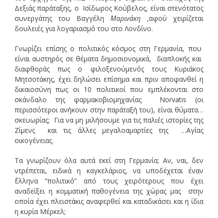
Δεξιάς παράταξης, ο Ισίδωρος Κούβελος, είναι στενότατος
συνεργάτης του Βαγγέλη
Μαρινάκη
,αφού χειρίζεται
δουλειές για λογαριασμό του στο Λονδίνο.
Γνωρίζει επίσης ο πολιτικός κόσμος στη Γερμανία, που
είναι αυστηρός σε θέματα δημοσιονομικά, διαπλοκής και
διαφθοράς πως ο φιλοξενούμενός τους Κυριάκος
Μητσοτάκης, έχει δηλώσει επίσημα και πριν αποφανθεί η
δικαιοσύνη πως οι 10 πολιτικοί που εμπλέκονται στο
σκάνδαλο της φαρμακοβιομηχανίας Νorvatis (οι
περισσότεροι ανήκουν στην παράταξή του), είναι θύματα…
σκευωρίας; Για να μη μιλήσουμε για τις παλιές ιστορίες της
Ζίμενς και τις άλλες μεγαλοαμαρτίες της …Αγίας
οικογένειας.
Τα γνωρίζουν όλα αυτά εκεί στη Γερμανία; Αν, ναι, δεν
ντρέπεται, ειδικά η καγκελάριος, να υποδέχεται έναν
΄Ελληνα “πολιτικό” από τους χειρότερους που έχει
αναδείξει η κομματική παθογένεια της χώρας μας στην
οποία έχει πλειστάκις αναφερθεί και καταδικάσει και η ίδια
η κυρία Μέρκελ;