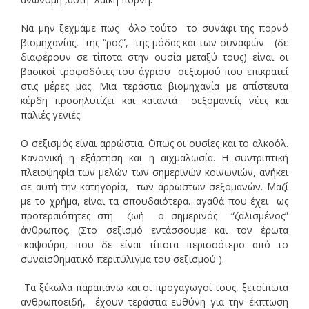
Να μην ξεχμάμε πως όλο τούτο το συνάφι της πορνό
βιομηχανίας, της “ροζ”, της μόδας και των συναφών (δε
διαφέρουν σε τίποτα στην ουσία μεταξύ τους) είναι οι
βασικοί τροφοδότες του άγριου σεξισμού που επικρατεί
στις μέρες μας. Μια τεράστια βιομηχανία με απίστευτα
κέρδη προσηλυτίζει και καταντά σεξομανείς νέες και
παλιές γενιές.
Ο σεξισμός είναι αρρώστια. ΄Οπως οι ουσίες και το αλκοόλ.
Κανονική η εξάρτηση και η αιχμαλωσία. Η συντριπτική
πλειοψηφία των μελών των σημερινών κοινωνιών, ανήκει
σε αυτή την κατηγορία, των άρρωστων σεξομανών. Μαζί
με το χρήμα, είναι τα σπουδαιότερα…αγαθά που έχει ως
προτεραιότητες στη ζωή ο σημερινός “ζαλισμένος”
άνθρωπος. (Στο σεξισμό εντάσσουμε και τον έρωτα
-καψούρα, που δε είναι τίποτα περισσότερο από το
συναισθηματικό περιτύλιγμα του σεξισμού ).
Τα ξέκωλα παραπάνω και οι προγαγωγοί τους, ξετσίπωτα
ανθρωποειδή, έχουν τεράστια ευθύνη για την έκπτωση