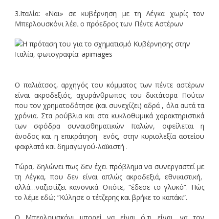
3.Ιταλία: «Ναι» σε κυβέρνηση με τη Λέγκα χωρίς τον
Μπερλουσκόνι λέει ο πρόεδρος των Πέντε Αστέρων
Ο παλιάτσος, αρχηγός του κόμματος των πέντε αστέρων
είναι ακροδεξιός, αχυράνθρωπος του δικτάτορα Πούτιν
που τον χρηματοδότησε (και συνεχίζει) αδρά , όλα αυτά τα
χρόνια. Στα ρούβλια και στα κυκλοθυμικά χαρακτηριστικά
των σφόδρα συναισθηματικών Ιταλών, οφείλεται η
άνοδος και η επικράτηση ενός, στην κυριολεξία αστείου
φαφλατά και δημαγωγού-λαϊκιστή .
Τώρα, δηλώνει πως δεν έχει πρόβλημα να συνεργαστεί με
τη Λέγκα, που δεν είναι απλώς ακροδεξιά, εθνικιστική,
αλλά…ναζιστίζει κανονικά. Οπότε, “έδεσε το γλυκό”. Πώς
το λέμε εδώ; “Κύλησε ο τέτζερης και βρήκε το καπάκι”.
Ο Μπερλουσκόνι μπορεί να είναι ό,τι είναι, να τον