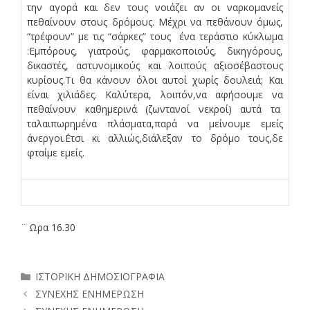
την αγορά και δεν τους νοιάζει αν οι ναρκομανείς
πεθαίνουν στους δρόμους. Μέχρι να πεθάνουν όμως,
“τρέφουν” με τις “σάρκες” τους ένα τεράστιο κύκλωμα
:Εμπόρους, γιατρούς, φαρμακοποιούς, δικηγόρους,
δικαστές, αστυνομικούς και λοιπούς αξιοσέβαστους
κυρίους.Τι θα κάνουν όλοι αυτοί χωρίς δουλειά; Και
είναι χιλιάδες. Καλύτερα, λοιπόν,να αφήσουμε να
πεθαίνουν καθημερινά (ζωντανοί νεκροί) αυτά τα
ταλαιπωρημένα πλάσματα,παρά να μείνουμε εμείς
άνεργοι.΄Ετσι κι αλλιώς,διάλεξαν το δρόμο τους,δε
φταίμε εμείς.
¨ Ωρα 16.30
Κατηγορίες
ΙΣΤΟΡΙΚΗ ΔΗΜΟΣΙΟΓΡΑΦΙΑ
ΣΥΝΕΧΗΣ ΕΝΗΜΕΡΩΣΗ