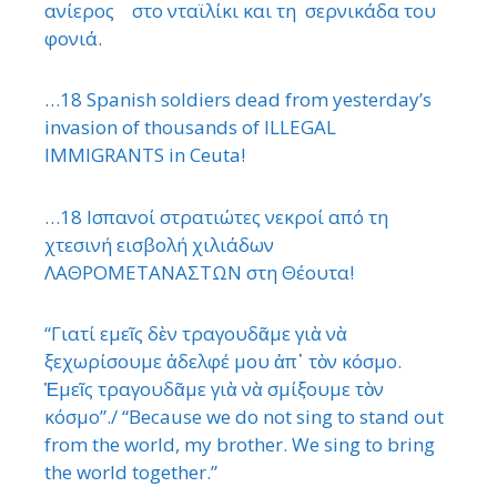
ανίερος στο νταϊλίκι και τη σερνικάδα του
φονιά.
…18 Spanish soldiers dead from yesterday’s
invasion of thousands of ILLEGAL
IMMIGRANTS in Ceuta!
…18 Ισπανοί στρατιώτες νεκροί από τη
χτεσινή εισβολή χιλιάδων
ΛΑΘΡΟΜΕΤΑΝΑΣΤΩΝ στη Θέουτα!
“Γιατί εμεῖς δὲν τραγουδᾶμε γιὰ νὰ
ξεχωρίσουμε ἀδελφέ μου ἀπ᾿ τὸν κόσμο.
Ἐμεῖς τραγουδᾶμε γιὰ νὰ σμίξουμε τὸν
κόσμο”./ “Because we do not sing to stand out
from the world, my brother. We sing to bring
the world together.”