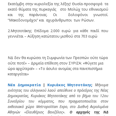
Εκατόμβη στην κυριολεξία της λέξης! Θυσία-προσφορά τα
εκατό θύματα της πυρκαγιάς στο Μολώχ του εθνικισμού
και της παράνοιας. Οι δολοφόνοι γνωστοί.
“Μακεδονομάχοι” και αχυράνθρωποι των Ρώσων.
2.Μητσοτάκης: Επίδομα 2.000 ευρώ για κάθε παιδί που
γεννιέται – Αύξηση κατώτατου μισθού στα 703 ευρώ
ΝΔ δεν θα κυρώσει τη Συμφωνία των Πρεσπών ούτε τώρα
ούτε ποτέ» – Δριμεία επίθεση στον ΣΥΡΙΖΑ: «Φύγετε μια
ώρα αρχύτερα!» – «Το άσυλο ανομίας στα πανεπιστήμια
καταργείται»
Νέα Δημοκρατία
|
Κυριάκος Μητσοτάκης
:
Μήνυμα
ενότητας του ελληνικού λαού απεύθυνε ο πρόεδρος της Νέας
Δημοκρατίας, Κυριάκος Μητσοτάκης από το βήμα του 12ου
Συνεδρίου του κόμματος, που πραγματοποιείται στον
εκθεσιακό χώρο Metropolitan Expo, στο Διεθνή Αερολιμένα
Αθηνών «Ελευθέριος Βενιζέλος».
Ο αρχηγός της ΝΔ