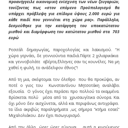
προανήγγειλε οικονομική ενίσχυση των νέων ζευγαριών,
τονίζοντας πως «στον επόμενο Προϋπολογισμό θα
υπάρχει πρόβλεψη για επίδομα ύψους 2.000 ευρώ για
κάθε παιδί που γεννιέται στη χώρα μας». Παράλληλα,
δεσμεύθηκε για την κατάργηση του υποκατώτατου
μισθού και διαμόρφωση του κατώτατου μισθού στα 703
ευρώ
Ρεσιτάλ δημαγωγίας, παροχολογίας και λαϊκισμού. “Η
χώρα γερνάει, δε γεννιούντια παιδιά.Πάρτε 2 χιλιαρικάκια
και γεννοβολάτε αβέρτα,΄Ελληνες σαν τις κουνέλες. Να μη
χαθεί η φυλή, το ανάδελφον έθνος”!
Από τη μια, σκέφτομαι τον όλεθρο που θα προκύψει, αν
ποτέ ο γιος του Κωνσταντίνου Μητσοτάκη αναλάβει
εξουσία. Ο γόνος έχει περάσει προ πολλού τα εκαμμένα.
Βρίσκεται πολύ μέσα από τα χρυσαυγίτικα σύνορα. Και
όχι μόνο δεν αισχύνεται, αλλά και περιφάνως αντιγράφει
τα ίδια ακριβώς παραληρήματα ,ως σήμερα “κτήμα εσαεί”
Μιχαλολιάκου. Δεν έχει πισωγυρισμό.
Από την άλλη, ώρες ώρες εύχομαι αυτή η κινούμενος