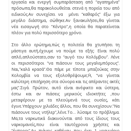
εργασία και ενεργή συμπαράσταση από “αγαπημένα”
πρόσωπα,θα παρακολουθείται στενά η πορεία του από
ειδικούς.Αν συνεχίσει να μένει “καθαρός” έξω για
μεγάλο διάστημα, σώθηκε.Αν ξανακυλήσει,θα γίνεται
νέα εισαγωγή στο “Κέντρο”,η οποία θα παρατείνεται
πλέον για πολύ περισσότερο χρόνο.
Στο άλλο ερώτημα,πώς η πολιτεία θα χτυπήσει τη
μάστιγα αυτή,έχουμε να πούμε τα εξής: Είναι πολύ
απλό,απλούστατο,σαν το “αυγό του Κολόμβου”. Λένε
οι περισσότεροι “να πιάσουν τους μεγαλεμπόρους”.
Ναι,”καλά κρασά”.Θα πάμε με τίποτα μπαζούκας στην
Κολομβία να τους εξολοθρέψουμε;΄Η, “να γίνεται
καλύτερη επιτήρηση στα σύνορα και τις απέραντες ακτές
μας”.Σιγά. Πρώτον, αυτό είναι ανέφικτο και ύστερα,
έστω και αν πιάσεις μερικούς ιδιοκτήτες ,που
μεταφέρουν με τα πλεούμενά τους ουσίες, κάτι
έγινε.Υπάρχουν χιλιάδες άλλοι, που θα συνεχίσουν.”Να
πιάσουνε τους ντήλερ”,λένε.Το… λύσαμε το πρόβλημα.
Μα,τα ναρκωτικά διακινούνται από τους ίδιους τους
ναρκομανείς,που είναι ταυτόχρονα χρήστες και
“έμποροι”.Αν πιάνεις καθέναν που έχει 1 γραμμάριο