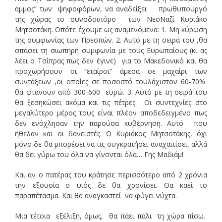
άμμος” των ψηφοφόρων, να αναδείξει πρωθυπουργό
της χώρας το συνοδοιπόρο των ΝεοΝαζί Κυριάκο
Μητσοτάκη. Οπότε έχουμε ως αναμενόμενα: 1. Μη κύρωση
της συμφωνίας των Πρεσπών. 2. Αυτό με τη σειρά του ,θα
σπάσει τη σιωπηρή συμφωνία με τους Ευρωπαίους (κι ας
λέει ο Τσίπρας πως δεν έγινε) για το Μακεδονικό και θα
προχωρήσουν οι “εταίροι” άμεσα σε μαχαίρι των
συντάξεων ,οι οποίες σε ποσοστό τουλάχιστον 60-70%
θα φτάνουν από 300-600 ευρώ. 3. Αυτό με τη σειρά του
θα ξεσηκώσει ακόμα και τις πέτρες. Οι συντεχνίες στο
μεγαλύτερο μέρος τους είναι πλέον αποδεδειγμένο πως
δεν ενόχλησαν την παρούσα κυβέρνηση. Αυτό που
ήθελαν και οι δανειστές. Ο Κυριάκος Μητσοτάκης, όχι
μόνο δε θα μπορέσει να τις συγκρατήσει-αναχαιτίσει, αλλά
θα δει γύρω του όλα να γίνονται όλα… Γης Μαδιάμ!
Και αν ο πατέρας του κράτησε περισσότερο από 2 χρόνια
την εξουσία ο υιός δε θα χρονίσει. Θα καεί το
παραπέτασμα. Και θα αναγκαστεί να φύγει νύχτα.
Μια τέτοια εξέλιξη, όμως, θα πάει πάλι τη χώρα πίσω.