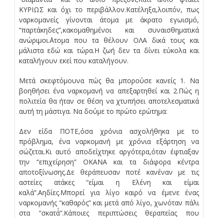
ΚΥΡΙΩΣ και όχι το περιβάλλον.Κατέληξα,λοιπόν, πως
ναρκομανείς γίνονται άτομα με άκρατο εγωισμό,
“παρτάκηδες”,κακομαθημένοι και συναισθηματικά
ανώριμοι.΄Ατομα που τα θέλουν ΟΛΑ δικά τους και
μάλιστα εδώ και τώρα.Η ζωή δεν τα δίνει εύκολα και
καταλήγουν εκεί που καταλήγουν.
Μετά σκεφτόμουνα πώς θα μπορούσε κανείς 1. Να
βοηθήσει ένα ναρκομανή να απεξαρτηθεί και 2.Πώς η
πολιτεία θα ήταν σε θέση να χτυπήσει αποτελεσματικά
αυτή τη μάστιγα. Να δούμε το πρώτο ερώτημα:
Δεν είδα ΠΟΤΕ,όσα χρόνια ασχολήθηκα με το
πρόβλημα, ένα ναρκομανή με χρόνια εξάρτηση να
σώζεται.Κι αυτό αποδείχτηκε αργότερα,όταν έφτιαξαν
την “επιχείρηση” ΟΚΑΝΑ και τα διάφορα κέντρα
αποτοξίνωσης.Δε θεράπευσαν ποτέ κανέναν με τις
αστείες ατάκες “είμαι η Ελένη και είμαι
καλά”.Αηδίες.Μπορεί για λίγο καιρό να έμενε ένας
ναρκομανής “καθαρός” και μετά από λίγο, χωνόταν πάλι
στα “σκατά΄”.Κάποιες περιπτώσεις θεραπείας που