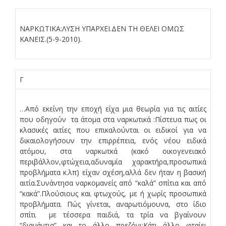
ΝΑΡΚΩΤΙΚΑ:ΛΥΣΗ ΥΠΑΡΧΕΙ.ΔΕΝ ΤΗ ΘΕΛΕΙ ΟΜΩΣ
ΚΑΝΕΙΣ.(5-9-2010).
Γ
…Από εκείνη την εποχή είχα μια θεωρία για τις αιτίες
που οδηγούν τα άτομα στα ναρκωτικά :Πίστευα πως οι
κλασικές αιτίες που επικαλούνται οι ειδικοί για να
δικαιολογήσουν την επιρρέπεια, ενός νέου ειδικά
ατόμου, στα ναρκωτκά (κακό οικογενειακό
περιβάλλον,φτώχεια,αδυναμία χαρακτήρα,προσωπικά
προβλήματα κ.λπ) είχαν σχέση,αλλά δεν ήταν η βασική
αιτία.Συνάντησα ναρκομανείς από “καλά” σπίτια και από
“κακά”.Πλούσιους και φτωχούς, με ή χωρίς προσωπικά
προβλήματα. Πώς γίνεται, αναρωτιόμουνα, στο ίδιο
σπίτι με τέσσερα παιδιά, τα τρία να βγαίνουν
“διαμάντια” και το άλλο πρεζόνι;Κάτι άλλο φταίει