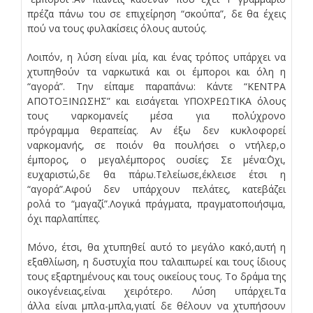
πρέζα πάνω του σε επιχείρηση “σκούπα”, δε θα έχεις
πού να τους φυλακίσεις όλους αυτούς.
Λοιπόν, η λύση είναι μία, και ένας τρόπος υπάρχει να
χτυπηθούν τα ναρκωτικά και οι έμποροι και όλη η
“αγορά”. Την είπαμε παραπάνω: Κάντε “ΚΕΝΤΡΑ
ΑΠΟΤΟΞΙΝΩΣΗΣ” και εισάγεται ΥΠΟΧΡΕΩΤΙΚΑ όλους
τους ναρκομανείς μέσα για πολύχρονο
πρόγραμμα θεραπείας. Αν έξω δεν κυκλοφορεί
ναρκομανής, σε ποιόν θα πουλήσει ο ντήλερ,ο
έμπορος, ο μεγαλέμπορος ουσίες; Σε μένα:΄Οχι,
ευχαριστώ,δε θα πάρω.Τελείωσε,έκλεισε έτσι η
“αγορά”.Αφού δεν υπάρχουν πελάτες, κατεβάζει
ρολά το “μαγαζί”.Λογικά πράγματα, πραγματοποιήσιμα,
όχι παρλαπίπες.
Μόνο, έτσι, θα χτυπηθεί αυτό το μεγάλο κακό,αυτή η
εξαθλίωση, η δυστυχία που ταλαιπωρεί και τους ίδιους
τους εξαρτημένους και τους οικείους τους. Το δράμα της
οικογένειας,είναι χειρότερο. Λύση υπάρχει.Τα
άλλα είναι μπλα-μπλα,γιατί δε θέλουν να χτυπήσουν