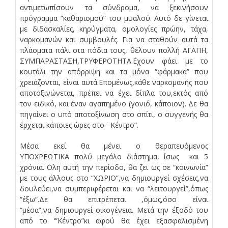
αντιμετωπίσουν τα σύνδρομα, να ξεκινήσουν
πρόγραμμα “καθαρισμού” του μυαλού. Αυτό δε γίνεται
με διδασκαλίες, κηρύγματα, ομολογίες πρώην, τάχα,
ναρκομανών και συμβουλές. Για να σταθούν αυτά τα
πλάσματα πάλι στα πόδια τους, θέλουν πολλή ΑΓΑΠΗ,
ΣΥΜΠΑΡΑΣΤΑΣΗ,ΤΡΥΦΕΡΟΤΗΤΑ.΄Εχουν φάει με το
κουτάλι την απόρριψη και τα μόνα “φάρμακα” που
χρειάζονται, είναι αυτά.Επομένως,κάθε ναρκομανής που
αποτοξινώνεται, πρέπει να έχει δίπλα του,εκτός από
τον ειδικό, και έναν αγαπημένο (γονιό, κάποιον). Δε θα
πηγαίνει ο υπό αποτοξίνωση στο σπίτι, ο συγγενής θα
έρχεται κάποιες ώρες στο ¨Κέντρο”.
Μέσα εκεί θα μένει ο θεραπευόμενος
ΥΠΟΧΡΕΩΤΙΚΑ πολύ μεγάλο διάστημα, ίσως και 5
χρόνια. ΄Ολη αυτή την περίοδο, θα ζει ως σε “κοινωνία”
με τους άλλους στο “ΧΩΡΙΟ”,να δημιουργεί σχέσεις,να
δουλεύει,να συμπεριφέρεται και να “λειτουργεί”,όπως
“έξω”.Δε θα επιτρέπεται ,όμως,όσο είναι
“μέσα”,να δημιουργεί οικογένεια. Μετά την έξοδό του
από το ‘”Κέντρο”κι αφού θα έχει εξασφαλισμένη