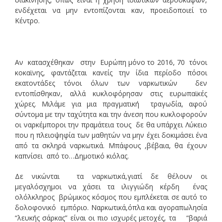
ενδέχεται να μην εντοπίζονται καν, προειδοποιεί το
Κέντρο.
Αν κατασχέθηκαν στην Ευρώπη μόνο το 2016, 70 τόνοι
κοκαϊνης, φαντάζεται κανείς την ίδια περίοδο πόσοι
εκατοντάδες τόνοι όλων των ναρκωτικών δεν
εντοπίσθηκαν, αλλά κυκλοφόρησαν στις ευρωπαϊκές
χώρες. Μιλάμε για μια πραγματική τραγωδία, αφού
σύντομα με την ταχύτητα και την άνεση που κυκλοφορούν
οι ναρκέμποροι την πραμάτεια τους δε θα υπάρχει Λύκειο
που η πλειοψηφία των μαθητών να μην έχει δοκιμάσει ένα
από τα σκληρά ναρκωτικά. Μπάφους ,βέβαια, θα έχουν
καπνίσει από το…Δημοτικό κιόλας.
Δε νικώνται τα ναρκωτικά,γιατί δε θέλουν οι
μεγαλόσχημοι να χάσει τα ιλιγγιώδη κέρδη ένας
ολόλκληρος βρώμικος κόσμος που εμπλέκεται σε αυτό το
δολοφονικό εμπόριο. Ναρκωτικά,όπλα και αγοραπωλησία
“λευκής σάρκας” είναι οι πιο ισχυρές μετοχές, τα “βαριά