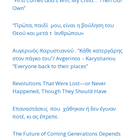
“First Comes God’s Will, My Child… Then Our
Own”
“Πρώτα, παιδί μου, είναι η βούληση του
Θεού και μετά τ ΄ ανθρώπου»
Αυγερινός-Καρυστιανού . “Κάθε κατεργάρης
στον πάγκο του”/ Avgerinos – Karystianou
“Εveryone back to their places”
Revolutions That Were Lost—or Never
Happened, Though They Should Have
Επαναστάσεις που χάθηκαν ή δεν έγιναν
ποτέ, κι ας έπρεπε.
The Future of Coming Generations Depends