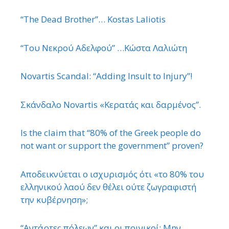
“The Dead Brother”… Kostas Laliotis
“Του Νεκρού Αδελφού” …Κώστα Λαλιώτη
Novartis Scandal: “Adding Insult to Injury”!
Σκάνδαλο Novartis «Κερατάς και δαρμένος”.
Is the claim that “80% of the Greek people do
not want or support the government” proven?
Αποδεικνύεται ο ισχυρισμός ότι «το 80% του
ελληνικού λαού δεν θέλει ούτε ζωγραφιστή
την κυβέρνηση»;
“Αντάρτες πόλεων” και οι ποινικοί; Μην