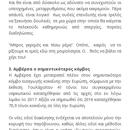
Και θα είναι από δύσκολο ως αδύνατο να συνεχιστούν οι
υπεσχημένες μεταρρυθμίσεις που ακόμα εκκρεμούν. Πέρα
απ΄αυτό, είναι λογικό πως ουδείς επενδυτής είναι τρελός
να ξεκινήσει δουλειές σε μια χώρα στην οποία θα καίγεται
το πελεκούδι καθημερινώς από απεργίες, πορείες
διαδηλώσεις.
“Μπρος γκρεμός και πίσω ρέμα”. Οπότε, καιρός να το
ρίξουμε κι εμείς εδώ στη μοιρολατρία. Ο… θεός να βάλει τα
χέρι του!
3. Αμβέρσα ο σημαντικότερος κόμβος
Η Αμβέρσα έχει μετατραπεί πλέον στον σημαντικότερο
κόμβο εισαγωγής κοκαΐνης στην Ευρώπη, σύμφωνα με την
έκθεση. Τουλάχιστον 41 τόνοι του συγκεκριμένου
ναρκωτικού κατασχέθηκαν από τις αρχές στο εν λόγω
λιμάνι το 2017. Αξίζει να σημειωθεί ότι 2016 κατασχέθηκαν
70,9 τόνοι κοκαΐνης σε όλη την Ευρώπη.
Οι νέες οδοί διακίνησης ενδέχεται να αποτελούν μόνο την
κορυφή του παγόβουνου, καθώς άλλες οδοί και μέθοδοι
διακίνησης, όπως είναι η χρήση ιδιωτικών αεροσκαφών,