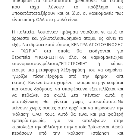
“καθαρίσει”.Τα υποκατάστατα (μεθαδόνες και τέτοια)
που τάχα λύνουν το πρόβλημα ως
υποκατάστατα,ξέρουν και οι ίδιοι οι ναρκομανείς πως
είναι απάτη. ΟΛΑ στο μυαλό είναι.
Η πολιτεία, λοιπόν,αν πράγματι νοιάζεται γι αυτά τα
άρρωστα και χιλιοταλαιπωρημένα άτομα, ας κάνει το
εξής: Να ιδρύσει κατά τόπους ΚΕΝΤΡΑ ΑΠΟΤΟΞΙΝΩΣΗΣ
– “ΧΩΡΙΑ” στα οποία θα εισάγονται για
θεραπεία ΥΠΟΧΡΕΩΤΙΚΑ όλοι οι ναρκομανείς.(Να
επονομαστούν,μάλιστα,”ΕΠΙΣΤΡΟΦΗ” ή κάπως
έτσι,με μια μεταφορική λέξη-φράση που να σημαίνει
“γυρίζω πίσω”,”έρχομαι από την έρημο”, κάτι
τέτοιο). Κανένα δυστυχισμένο πλάσμα να μην κοιμάται
πια στους δρόμους, να υποφέρει,να εξευτελίζεται και
να πεθαίνει σα σκυλί. Στα “Κέντρα” αυτά, η
αποτοξίνωση θα γίνεται χωρίς υποκατάστατα.Να
μείνουν χωρίς ουσίες στην αρχή και να περάσουν την
“κόλαση” ΟΛΟΙ τους. Αυτό θα είναι και μια φοβερή
εμπειρία-τιμωρία, για να καταλάβουν στην
κυριολεξία την αθλιότητα στην οποία βρίσκονται. Αφού
περάσουν από την “κόλαση” (στέρηση) και