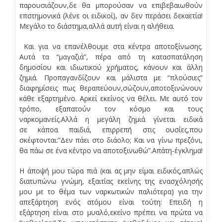
παρουσιάζουν,δε θα μπορούσαν να επιβεβαιωθούν
επστημονικά (λένε οι ειδικοί), αν δεν περάσει δεκαετία!
Μεγάλο το διάστημα,αλλά αυτή είναι η αλήθεια.
Και για να επανέλθουμε στα κέντρα αποτοξίνωσης.
Αυτά τα “μαγαζιά”, πέρα από τη κατασπατάληση
δημοσίου και ιδιωτικού χρήματος, κάνουν και άλλη
ζημιά. Προπαγανδίζουν και μάλιστα με “πλούσιες”
διαφημίσεις πως θεραπεύουν,σώζουν,αποτοξινώνουν
κάθε εξαρτημένο. Αρκεί εκείνος να θέλει. Με αυτό τον
τρόπο, εξαπατούν τον κόσμο και τους
ναρκομανείς.Αλλά η μεγάλη ζημιά γίνεται ειδικά
σε κάποα παιδιά, επιρρεπή στις ουσίες,που
σκέφτονται:”Δεν πάει στο διάολο; Και να γίνω πρεζόνι,
θα πάω σε ένα κέντρο να αποτοξινωθώ”.Απάτη-έγκλημα!
Η άποψή μου τώρα πιά (και ας μην είμαι ειδικός,απλώς
διατυπώνω γνώμη, εξαιτίας εκείνης της ενασχόλησής
μου με το θέμα των ναρκωτικών παλιότερα) για την
απεξάρτηση ενός ατόμου είναι τούτη: Επειδή η
εξάρτηση είναι στο μυαλό,εκείνο πρέπει να πρώτα να