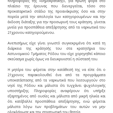
πληροφορίες της «δημοκρατικής», για πρώτη φορά στο
πλαίσιο της έρευνας που διενεργείται, τόσο στο
προκαταρκτικό στάδιο της προανάκρισης όσο και στην
πορεία μετά την απολογία των κατηγορουμένων και την
έκδοση διάταξης για την προσωρινή τους κράτηση, γίνεται
μνεία για προσπάθεια απεξάρτησης από τα ναρκωτικά του
21χρονου κατηγορούμενου.
Ανεπισήμως είχε γίνει γνωστό συγκεκριμένα ότι κατά τη
διάρκεια της κράτησής του στα κρατητήρια του
Αστυνομικού Τμήματος Ρόδου του είχε χορηγηθεί κάποιο
σκεύασμα χωρίς όμως να διευκρινιστεί η σύστασή του.
Η μητέρα του φέρεται στην κατάθεσή της να είπε ότι ο
21χρονος παρακολουθεί ένα από τα προγράμματα
υποκατάστασης από τα ναρκωτικά που λειτουργούν στο
νησί της Ρόδου και μάλιστα ότι τυγχάνει ψυχολογικής
υποστήριξης. Πληροφορίες αναφέρουν ότι υπήρξε
εξαρτημένος από ουσίες και μάλιστα από μικρή ηλικία και
ότι κατέβαλλε προσπάθεια απεξάρτησης, ενώ φέρεται
μάλιστα λόγω των προβλημάτων του αυτών να μην
ολοκλήρωσε και την στρατιωτική του θητεία.