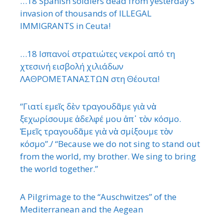
…18 Spanish soldiers dead from yesterday’s
invasion of thousands of ILLEGAL
IMMIGRANTS in Ceuta!
…18 Ισπανοί στρατιώτες νεκροί από τη
χτεσινή εισβολή χιλιάδων
ΛΑΘΡΟΜΕΤΑΝΑΣΤΩΝ στη Θέουτα!
“Γιατί εμεῖς δὲν τραγουδᾶμε γιὰ νὰ
ξεχωρίσουμε ἀδελφέ μου ἀπ᾿ τὸν κόσμο.
Ἐμεῖς τραγουδᾶμε γιὰ νὰ σμίξουμε τὸν
κόσμο”./ “Because we do not sing to stand out
from the world, my brother. We sing to bring
the world together.”
A Pilgrimage to the “Auschwitzes” of the
Mediterranean and the Aegean