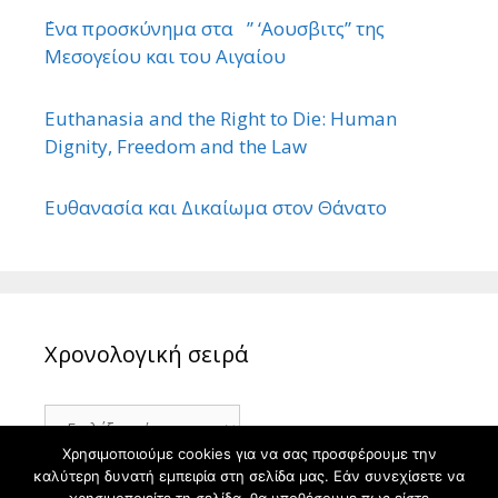
΄Ενα προσκύνημα στα ” ‘Αουσβιτς” της
Μεσογείου και του Αιγαίου
Euthanasia and the Right to Die: Human
Dignity, Freedom and the Law
Ευθανασία και Δικαίωμα στον Θάνατο
Χρονολογική σειρά
Χρονολογική
σειρά
Χρησιμοποιούμε cookies για να σας προσφέρουμε την
καλύτερη δυνατή εμπειρία στη σελίδα μας. Εάν συνεχίσετε να