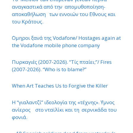
αναγκαστικά από την απομυθοποίηση-
αποκαθήλωση των εννοιών του ΄Εθνους και
του Κράτους.
΄Ομηροι ξανά της Vodafone/ Hostages again at
the Vodafone mobile phone company
Πυρκαγιές (2007-2026). “Τίς πταίει;”/ Fires
(2007-2026). “Who is to blame?”
When Art Teaches Us to Forgive the Killer
Η “γιαλαντζί” ιδεολογία της «τέχνης». ΄Υμνος
ανίερος στο νταϊλίκι και τη σερνικάδα του
φονιά.