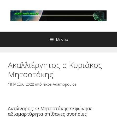
Μετάβαση
σε
περιεχόμενο
Μενού
Ακαλλιέργητος ο Κυριάκος
Μητσοτάκης!
18 Μαΐου 2022
από
nikos Adamopoulos
Αντώναρος: Ο Μητσοτάκης εκφώνησε
αδιαμαρτύρητα απίθανες ανοησίες