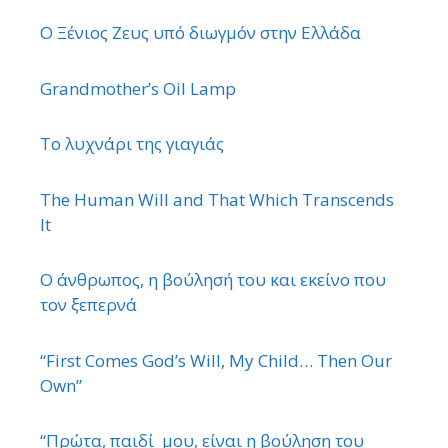
Ο Ξένιος Ζευς υπό διωγμόν στην Ελλάδα
Grandmother’s Oil Lamp
Το λυχνάρι της γιαγιάς
The Human Will and That Which Transcends
It
Ο άνθρωπος, η βούλησή του και εκείνο που
τον ξεπερνά
“First Comes God’s Will, My Child… Then Our
Own”
“Πρώτα, παιδί μου, είναι η βούληση του