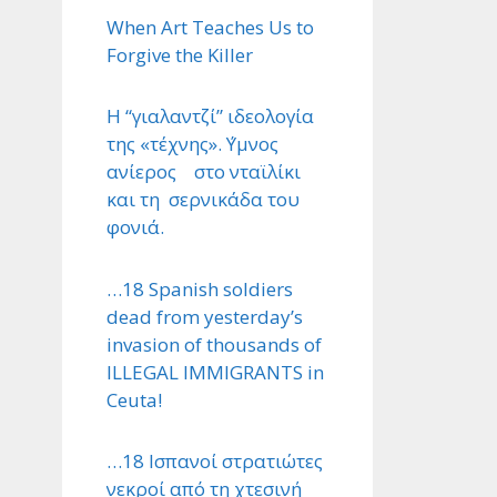
When Art Teaches Us to
Forgive the Killer
Η “γιαλαντζί” ιδεολογία
της «τέχνης». ΄Υμνος
ανίερος στο νταϊλίκι
και τη σερνικάδα του
φονιά.
…18 Spanish soldiers
dead from yesterday’s
invasion of thousands of
ILLEGAL IMMIGRANTS in
Ceuta!
…18 Ισπανοί στρατιώτες
νεκροί από τη χτεσινή