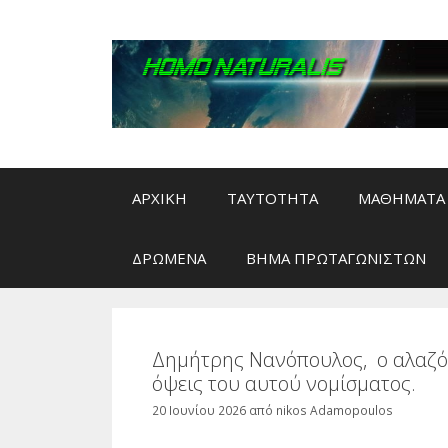
Μετάβαση
σε
περιεχόμενο
ΑΡΧΙΚΗ
ΤΑΥΤΟΤΗΤΑ
ΜΑΘΗΜΑΤΑ 
ΔΡΩΜΕΝΑ
ΒΗΜΑ ΠΡΩΤΑΓΩΝΙΣΤΩΝ
Δημήτρης Νανόπουλος, ο αλαζόν
όψεις του αυτού νομίσματος.
20 Ιουνίου 2026
από
nikos Adamopoulos