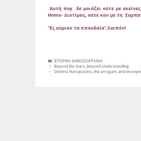
Αυτή ποy δε μοιάζει ούτε με εκείνε
Homo- Διοτίμας, ούτε καν με τη Συμπ
“Ες αύριον τα σπουδαία”,λοιπόν!
Κατηγορίες
ΙΣΤΟΡΙΚΗ ΔΗΜΟΣΙΟΓΡΑΦΙΑ
Beyond the Stars, Beyond Understanding
Dimitris Nanopoulos, the arrogant, and Ieronym