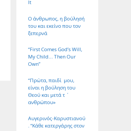
It
Ο άνθρωπος, η βούλησή
του και εκείνο που τον
ξεπερνά
“First Comes God’s Will,
My Child… Then Our
Own”
“Πρώτα, παιδί μου,
είναι η βούληση του
Θεού και μετά τ ΄
ανθρώπου»
Αυγερινός-Καρυστιανού
. “Κάθε κατεργάρης στον