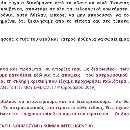
ία τυχαία διακύμανση από το κβαντικό κενό. Έχοντας
 κουβέντα, απαντάμε σε όλα τα φιλοσοφικά ερωτήματα.
χρόνια, αυτό ήθελαν. Μπορεί να μην μπορούσαν να το
ημαίνει ότι ξεκινήσαμε από το τίποτα και στο τίποτα
Ιησούς, ο Υιός του Θεού και Πατρός, ήρθε για να σώσει εμάς
ματα και πρόσωπα οι απορίες (και ως διαφωνίες) των
υμε καταθέσει εδώ για τις απόψεις του αστροφυσικού
ι τη σκληρή κριτική που είχαμε προχωρήσει παλιότερα .
ΝΕ. ΖΗΤΩ ΜΟΥ ΕΜΕΝΑ!”,17 Φεβρουαρίου 2019
)
ιβάλουν να απαντήσουμε και να διευκρινίσουμε. Δε θα
 Σε αστροφυσικούς και ιερατεία κάθε είδους. Είτε έχουν
ίων είτε τα χρυσοποίκιλτα άμφια του ιερατείου.
Οι δύο
ΕΡΤΑΤΗ ΝΟΗΜΟΣΥΝΗ
(
SUMMA INTELLIGENTIA
).