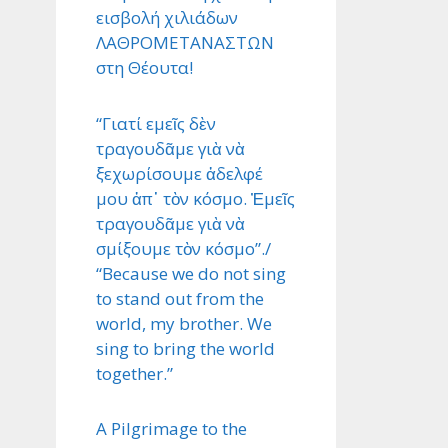
εισβολή χιλιάδων
ΛΑΘΡΟΜΕΤΑΝΑΣΤΩΝ
στη Θέουτα!
“Γιατί εμεῖς δὲν
τραγουδᾶμε γιὰ νὰ
ξεχωρίσουμε ἀδελφέ
μου ἀπ᾿ τὸν κόσμο. Ἐμεῖς
τραγουδᾶμε γιὰ νὰ
σμίξουμε τὸν κόσμο”./
“Because we do not sing
to stand out from the
world, my brother. We
sing to bring the world
together.”
A Pilgrimage to the