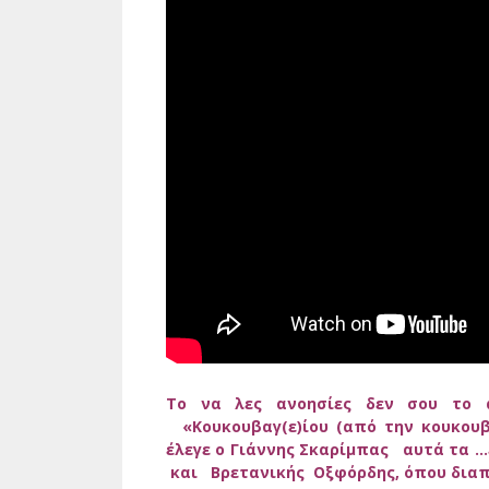
Το να λες ανοησίες δεν σου το α
«Κουκουβαγ(ε)ίου (από την κουκουβά
έλεγε ο Γιάννης Σκαρίμπας αυτά τα …
και Βρετανικής Οξφόρδης, όπου δια