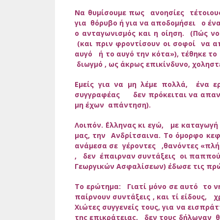
Να θυμίσουμε πως ανοησίες τέτοιου
για θόρυβο ή για να αποδομήσει ο έν
ο ανταγωνισμός και η οίηση. (Πώς ν
(και πριν φροντίσουν οι σοφοί να α
αυγό ή το αυγό την κότα»), τέθηκε τ
διωγμό , ως άκρως επικίνδυνο, χοληστ
Εμείς για να μη λέμε πολλά, ένα ε
συγγραφέας δεν πρόκειται να απαντή
μη έχων απάντηση).
Λοιπόν. ΄Ελληνας κι εγώ, με καταγωγή
μας, την Ανδρίτσαινα. Το όμορφο κ
ανάμεσα σε γέροντες ,θανόντες «πλήρε
, δεν έπαιρναν συντάξεις οι παππούδ
Γεωργικών Ασφαλίσεων) έδωσε τις πρώτ
Το ερώτημα: Γιατί μόνο σε αυτό το ν
παίρνουν συντάξεις , και τί είδους, 
Χιώτες συγγενείς τους, για να εισπρά
της επικράτειας, δεν τους δήλωναν θα