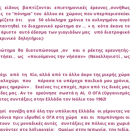
ς είδους βαπτίζονται επιστημονικές έρευνες ,συνήθως
ας το “πόνημα” του άλλου σε χώρους που υπερπερισσεύει
ομίζετε ότι για 50 ολόκληρα χρόνια το ευλογημένο αυγό
παντηθεί το διαχρονικό ερώτημα αν … « η κότα έκανε το
ο άριστο αυτό έδεσμα των γιαγιάδων μας υπό διατροφικό
ερινικό δηλητήριο;)
ρώτημα θα διατυπώσουμε ,αν και ο ρέκτης ερευνητής-
σει , ως «ποιούμενος την νήσσαν» (Νεοελληνιστί , ως
 όχι από τη Χίο, αλλά από το άλλο άκρο της μικρής χώρα
εφαλοχώρι που πέρασα τα υπέροχα παιδικά μου χρόνια,
ις ημερών» . Εκείνες τις εποχές ,πριν από τις δικές μας
ες μας . Αν το ερεύνησε σωστά η ΑΙ, Ο ΟΓΑ (Οργανισμός
ες συντάξεις στην Ελλάδα τον Ιούλιο του 1962!
ησί συνέβη από όλη την υπόλοιπη Ελλάδα οι γέροντες να
χρόνια πριν ιδρυθεί ο ΟΓΑ στη χώρα και οι παμπόνηροι οι
ττουν τις μοναδικές αυτές συντάξεις σε πόλεις και χωριά
νόντες στο ληξιαρχείο; Ομοίως στην Ιαπωνία, την Ινδία,