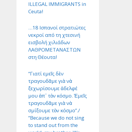
ILLEGAL IMMIGRANTS in
Ceuta!
…18 Ισπανοί στρατιώτες
νεκροί από τη χτεσινή
εισβολή χιλιάδων
ΛΑΘΡΟΜΕΤΑΝΑΣΤΩΝ
στη Θέουτα!
“Γιατί εμεῖς δὲν
τραγουδᾶμε γιὰ νὰ
ξεχωρίσουμε ἀδελφέ
μου ἀπ᾿ τὸν κόσμο. Ἐμεῖς
τραγουδᾶμε γιὰ νὰ
σμίξουμε τὸν κόσμο”./
“Because we do not sing
to stand out from the