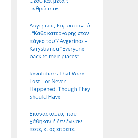
Θεού και μετά τ ΄
ανθρώπου»
Αυγερινός-Καρυστιανού
. “Κάθε κατεργάρης στον
πάγκο του”/ Avgerinos –
Karystianou “Εveryone
back to their places”
Revolutions That Were
Lost—or Never
Happened, Though They
Should Have
Επαναστάσεις που
χάθηκαν ή δεν έγιναν
ποτέ, κι ας έπρεπε.