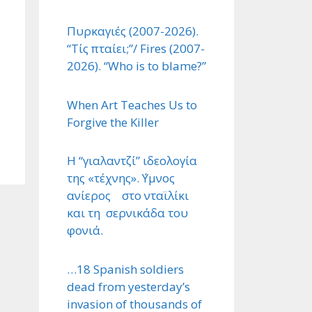
Πυρκαγιές (2007-2026).
“Τίς πταίει;”/ Fires (2007-
2026). “Who is to blame?”
When Art Teaches Us to
Forgive the Killer
Η “γιαλαντζί” ιδεολογία
της «τέχνης». ΄Υμνος
ανίερος στο νταϊλίκι
και τη σερνικάδα του
φονιά.
…18 Spanish soldiers
dead from yesterday’s
invasion of thousands of