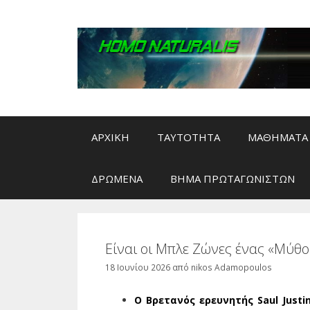
Μετάβαση
σε
περιεχόμενο
ΑΡΧΙΚΗ
ΤΑΥΤΟΤΗΤΑ
ΜΑΘΗΜΑΤΑ 
ΔΡΩΜΕΝΑ
ΒΗΜΑ ΠΡΩΤΑΓΩΝΙΣΤΩΝ
Είναι οι Μπλε Ζώνες ένας «Μύθ
18 Ιουνίου 2026
από
nikos Adamopoulos
Ο Βρετανός ερευνητής
Saul Just