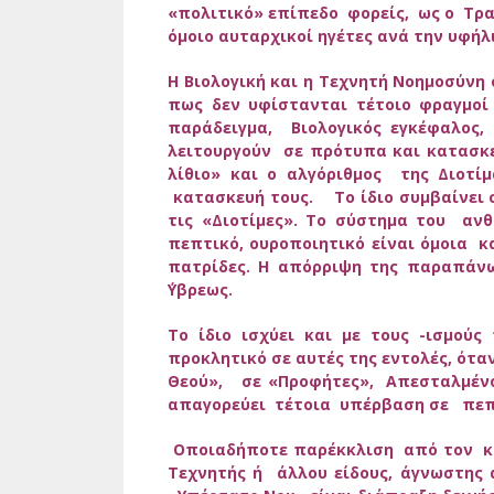
«πολιτικό» επίπεδο φορείς, ως ο Τραμπ
όμοιο αυταρχικοί ηγέτες ανά την υφήλι
Η Βιολογική και η Τεχνητή Νοημοσύνη 
πως δεν υφίστανται τέτοιο φραγμοί 
παράδειγμα, Βιολογικός εγκέφαλος,
λειτουργούν σε πρότυπα και κατασκ
λίθιο» και ο αλγόριθμος της Διοτ
κατασκευή τους. Το ίδιο συμβαίνει σ
τις «Διοτίμες». Το σύστημα του αν
πεπτικό, ουροποιητικό είναι όμοια 
πατρίδες. Η απόρριψη της παραπάνω
΄Υβρεως.
Το ίδιο ισχύει και με τους -ισμού
προκλητικό σε αυτές της εντολές, ότα
Θεού», σε «Προφήτες», Απεσταλμένο
απαγορεύει τέτοια υπέρβαση σε πε
Οποιαδήποτε παρέκκλιση από τον καν
Τεχνητής ή άλλου είδους, άγνωστη