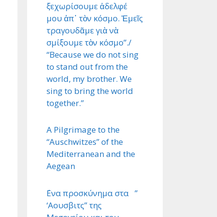
ξεχωρίσουμε ἀδελφέ
μου ἀπ᾿ τὸν κόσμο. Ἐμεῖς
τραγουδᾶμε γιὰ νὰ
σμίξουμε τὸν κόσμο”./
“Because we do not sing
to stand out from the
world, my brother. We
sing to bring the world
together.”
A Pilgrimage to the
“Auschwitzes” of the
Mediterranean and the
Aegean
΄Ενα προσκύνημα στα ”
‘Αουσβιτς” της