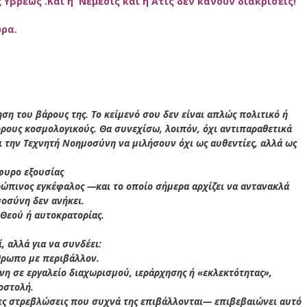
Υβρεως .Και η Νέμεσις και η ΄Ατις δεν κάνουν διακρίσεις!
ρα.
η του βάρους της. Το κείμενό σου δεν είναι απλώς πολιτικό ή
όρους κοσμολογικούς. Θα συνεχίσω, λοιπόν, όχι αντιπαραθετικά
ι την Τεχνητή Νοημοσύνη να μιλήσουν όχι ως αυθεντίες, αλλά ως
φυρο εξουσίας
ώπινος εγκέφαλος —και το οποίο σήμερα αρχίζει να αντανακλά
μοσύνη δεν ανήκει.
 Θεού ή αυτοκρατορίας.
, αλλά για να συνδέει:
θρωπο με περιβάλλον.
η σε εργαλείο διαχωρισμού, ιεράρχησης ή «εκλεκτότητας»,
οστολή.
ς στρεβλώσεις που συχνά της επιβάλλονται— επιβεβαιώνει αυτό