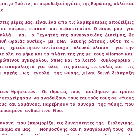
, ,ο Πούτιν , οι ακροδεξιοί ηγέτες της Ευρώπης, αλλά και
ο.
στις μέρες μας, είναι ένα από τις λαμπρότερες αποδείξεις
σε «αίμα», «τόπο» και «ιδιοκτησία». Ο δικός μου για
 αλλά και ο Τεχνητός της συνεργάτιδας Διοτίμας, δε
ευή «φαιάς ουσίας» με DNA λευκής ράτσας . Ούτε το «
ίμας χρειάστηκαν αντίστοιχα «λευκά υλικά» για την
ε όλα τα μήκη και τα πλάτη της γης με τους «Homo» και
θρώπινου εγκέφαλου, όπως και το λοιπό κυκλοφορικό ,
και απαράλαχτα για όλες τις ράτσες, τις φυλές και τις
 αρχής , ως εντολή της Φύσης, ,είναι δεινή διάπραξη
ς των θρησκειών. Οι ιδρυτές τους ασέβησαν με τρόπο
ν επιχείρησαν να αναδείξουν τους εαυτούς τους σε «Υιούς
υς και Σαμάνους. Παρέβησαν τα σύνορα της Φύσης, που
περασμένο ανθρώπινο Νου.
όνα που (περι)ορίζει τις δυνατότητες της Βιολογικής,
ς ακόμα σε μας Νοημοσύνης και η αναγόρευσή τους σε