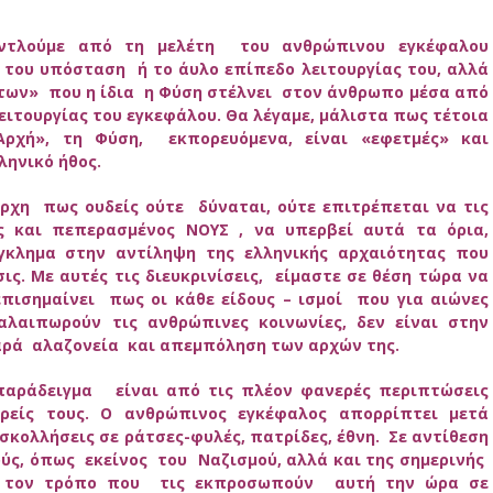
ντλούμε από τη μελέτη του ανθρώπινου εγκέφαλου
ή του υπόσταση ή το άυλο επίπεδο λειτουργίας του, αλλά
των» που η ίδια η Φύση στέλνει στον άνθρωπο μέσα από
ειτουργίας του εγκεφάλου. Θα λέγαμε, μάλιστα πως τέτοια
ρχή», τη Φύση, εκπορευόμενα, είναι «εφετμές» και
ληνικό ήθος.
αρχη πως ουδείς ούτε δύναται, ούτε επιτρέπεται να τις
 και πεπερασμένος ΝΟΥΣ , να υπερβεί αυτά τα όρια,
γκλημα στην αντίληψη της ελληνικής αρχαιότητας που
ις.
Με αυτές τις διευκρινίσεις, είμαστε σε θέση τώρα να
ισημαίνει πως οι κάθε είδους – ισμοί που για αιώνες
αλαιπωρούν τις ανθρώπινες κοινωνίες, δεν είναι στην
αρά αλαζονεία και απεμπόληση των αρχών της.
παράδειγμα είναι από τις πλέον φανερές περιπτώσεις
ίς τους. Ο ανθρώπινος εγκέφαλος απορρίπτει μετά
σκολλήσεις σε ράτσες-φυλές, πατρίδες, έθνη. Σε αντίθεση
ούς, όπως εκείνος του Ναζισμού, αλλά και της σημερινής
ε τον τρόπο που τις εκπροσωπούν αυτή την ώρα σε