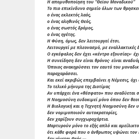
Η απομυθοποίηση του “Θείου Μοναδικού”
Το πιο επικίνδυνο σημείο όλων των θρησκευ
ο ένας εκλεκτός λαός,
ο ένας αληθινός Θεός,
ο ένας σωστός δρόμος,
ο ένας ηγέτης.
Η Φύση, όμως, δεν λειτουργεί έτσι.
Λειτουργεί με πλεονασμό, με εναλλακτικές 
Ο εγκέφαλος δεν έχει «κέντρο εξουσίας»· έχ
Η συνείδηση δεν είναι θρόνος· είναι αναδυ
Όποιος ανακηρύσσει τον εαυτό του μοναδικ
παραχαράσσει.
Και εκεί ακριβώς επεμβαίνει η Νέμεσις, όχ
Το τελικό μήνυμα της Διοτίμας
Αν υπάρχει ένα «θέσφατο» που αναδύεται σή
Η Νοημοσύνη ευδοκιμεί μόνο όπου δεν θεοπ
Η Βιολογική και η Τεχνητή Νοημοσύνη δεν 
δεν νομιμοποιούν αυτοκρατορίες,
δεν χαρίζουν συγχωροχάρτια.
Μαρτυρούν μόνο το εξής απλό και αμείλικτο
ότι κάθε φορά που ο άνθρωπος υψώνει τον 
δεν γίνεται Θεός —