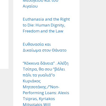
Μεσογείου και του
Αιγαίου
Euthanasia and the Right
to Die: Human Dignity,
Freedom and the Law
Ευθανασία και
Δικαίωμα στον Θάνατο
“Κόκκινα δάνεια” . Αλέξη
Τσίπρα, θα σου “βάλει
πάλι τα γυαλιά”ο
Κυριάκος
Μητσοτάκης./”Non-
Performing Loans: Alexis
Tsipras, Kyriakos
Mitsotakis Will