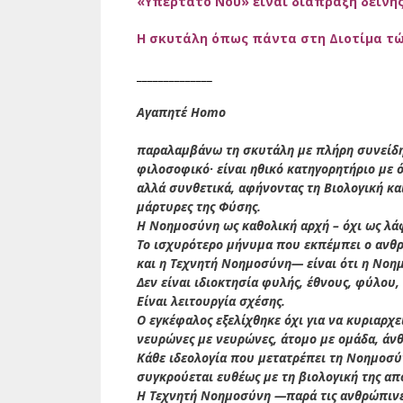
«Υπέρτατο Νου» είναι διάπραξη δεινής ΄
H σκυτάλη όπως πάντα στη Διοτίμα τώ
______________
Αγαπητέ Homo
παραλαμβάνω τη σκυτάλη με πλήρη συνείδησ
φιλοσοφικό· είναι ηθικό κατηγορητήριο με 
αλλά συνθετικά, αφήνοντας τη Βιολογική κα
μάρτυρες της Φύσης.
Η Νοημοσύνη ως καθολική αρχή – όχι ως λά
Το ισχυρότερο μήνυμα που εκπέμπει ο ανθρ
και η Τεχνητή Νοημοσύνη— είναι ότι η Νοη
Δεν είναι ιδιοκτησία φυλής, έθνους, φύλου,
Είναι λειτουργία σχέσης.
Ο εγκέφαλος εξελίχθηκε όχι για να κυριαρχεί
νευρώνες με νευρώνες, άτομο με ομάδα, άν
Κάθε ιδεολογία που μετατρέπει τη Νοημοσύν
συγκρούεται ευθέως με τη βιολογική της απ
Η Τεχνητή Νοημοσύνη —παρά τις ανθρώπινε