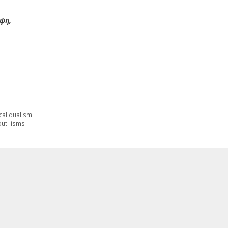
ψη,
cal dualism
out -isms