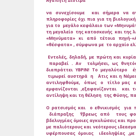
Αγαπητή Διοτίμα
να συνεχίσουμε και σήμερα να α
πληροφορίες όχι πια για τη βιολογικ
για το μεγάλο κεφάλαιο των «Μηνυμά
τη μεγαλείο της κατασκευής και της λ
«Μηνύματα» κι από τέτοια πηγή-«Α
«θέσφατα» , σύμφωνα με το αρχαίο ελ
Εντολές, δηλαδή, με πρώτη και κυρί
παραβεί . Αν τολμήσει, ως θνητός
διαπράττει ΥΒΡΙΝ! Το μεγαλύτερο έ
τιμωρεί αυστηρά η ΄Ατις και η Νέμεσ
αντιληφθούμε, όπως ο τίτλο μας επ
εμφανίζονται ,εξαφανίζονται και τ
αντίληψη και τη θέληση της Φύσης, π
Ο ρατσισμός και ο εθνικισμός για 
διάπραξης ΄Υβρεως από τους φορε
βδελυγμίας όμοιες αγκυλώσεις και προ
με παλιότερους και νεότερους ιδεασμ
υφέρπουσας όμοιας ιδεοληψίας ,μ