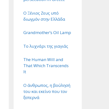
Ο Ξένιος Ζευς υπό
διωγμόν στην Ελλάδα
Grandmother’s Oil Lamp
Το λυχνάρι της γιαγιάς
The Human Will and
That Which Transcends
It
Ο άνθρωπος, η βούλησή
του και εκείνο που τον
ξεπερνά