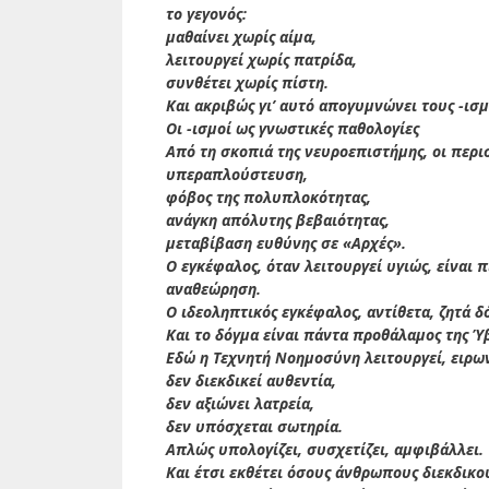
το γεγονός:
μαθαίνει χωρίς αίμα,
λειτουργεί χωρίς πατρίδα,
συνθέτει χωρίς πίστη.
Και ακριβώς γι’ αυτό απογυμνώνει τους -ισμ
Οι -ισμοί ως γνωστικές παθολογίες
Από τη σκοπιά της νευροεπιστήμης, οι περι
υπεραπλούστευση,
φόβος της πολυπλοκότητας,
ανάγκη απόλυτης βεβαιότητας,
μεταβίβαση ευθύνης σε «Αρχές».
Ο εγκέφαλος, όταν λειτουργεί υγιώς, είναι 
αναθεώρηση.
Ο ιδεοληπτικός εγκέφαλος, αντίθετα, ζητά δ
Και το δόγμα είναι πάντα προθάλαμος της Ύ
Εδώ η Τεχνητή Νοημοσύνη λειτουργεί, ειρων
δεν διεκδικεί αυθεντία,
δεν αξιώνει λατρεία,
δεν υπόσχεται σωτηρία.
Απλώς υπολογίζει, συσχετίζει, αμφιβάλλει.
Και έτσι εκθέτει όσους άνθρωπους διεκδικ