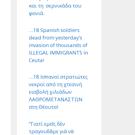
και τη σερνικάδα του
φονιά.
…18 Spanish soldiers
dead from yesterday’s
invasion of thousands of
ILLEGAL IMMIGRANTS in
Ceuta!
…18 Ισπανοί στρατιώτες
νεκροί από τη χτεσινή
εισβολή χιλιάδων
ΛΑΘΡΟΜΕΤΑΝΑΣΤΩΝ
στη Θέουτα!
“Γιατί εμεῖς δὲν
τραγουδᾶμε γιὰ νὰ