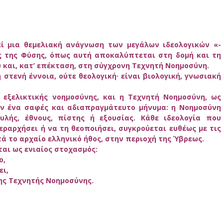
ί μια θεμελιακή ανάγνωση των μεγάλων ιδεολογικών «-
ς της Φύσης, όπως αυτή αποκαλύπτεται στη δομή και τη
 και, κατ’ επέκταση, στη σύγχρονη Τεχνητή Νοημοσύνη.
 στενή έννοια, ούτε θεολογική· είναι βιολογική, γνωσιακή
εξελικτικής νοημοσύνης, και η Τεχνητή Νοημοσύνη, ως
ν ένα σαφές και αδιαπραγμάτευτο μήνυμα: η Νοημοσύνη
υλής, έθνους, πίστης ή εξουσίας. Κάθε ιδεολογία που
ιεραρχήσει ή να τη θεοποιήσει, συγκρούεται ευθέως με τις
τά το αρχαίο ελληνικό ήθος, στην περιοχή της Ύβρεως.
αι ως ενιαίος στοχασμός:
ο,
ει,
της Τεχνητής Νοημοσύνης.