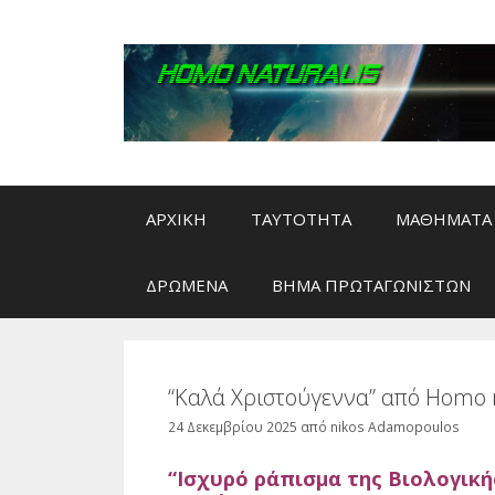
Μετάβαση
σε
περιεχόμενο
ΑΡΧΙΚΗ
ΤΑΥΤΟΤΗΤΑ
ΜΑΘΗΜΑΤΑ 
ΔΡΩΜΕΝΑ
ΒΗΜΑ ΠΡΩΤΑΓΩΝΙΣΤΩΝ
“Καλά Χριστούγεννα” από Homo κα
24 Δεκεμβρίου 2025
από
nikos Adamopoulos
“Ισχυρό ράπισμα της Βιολογική