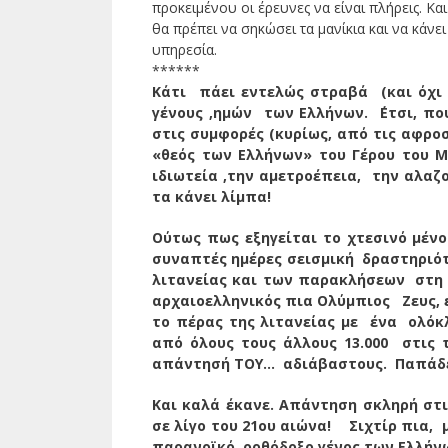
προκειμένου οι έρευνες να είναι πλήρεις. Κα
θα πρέπει να σηκώσει τα μανίκια και να κάνε
υπηρεσία.
******
Κάτι πάει εντελώς στραβά (και όχι
γένους ,ημών των Ελλήνων. ΄Ετσι, π
στις συμφορές (κυρίως, από τις αφρο
«θεός των Ελλήνων» του Γέρου του Μ
ιδιωτεία ,την αμετροέπεια, την αλαζο
τα κάνει λίμπα!
Ούτως πως εξηγείται το χτεσινό μέν
συναπτές ημέρες σεισμική δραστηριότ
λιτανείας και των παρακλήσεων στη Σ
αρχαιοελληνικός πια Ολύμπιος Ζευς,
το πέρας της λιτανείας με ένα ολόκ
από όλους τους άλλους 13.000 στις τ
απάντησή ΤΟΥ… αδιάβαστους. Παπάδες
Και καλά έκανε. Απάντηση σκληρή στ
σε λίγο του 21ου αιώνα! Σιχτίρ πια, μ
παρανοϊκό ορθόδοξο γένος των Ελλήν