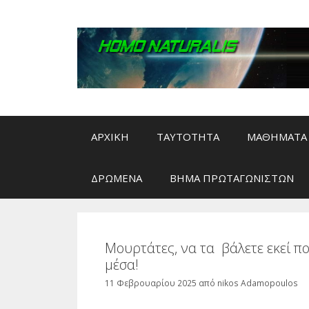
Μετάβαση
σε
περιεχόμενο
ΑΡΧΙΚΗ
ΤΑΥΤΟΤΗΤΑ
ΜΑΘΗΜΑΤΑ 
ΔΡΩΜΕΝΑ
ΒΗΜΑ ΠΡΩΤΑΓΩΝΙΣΤΩΝ
Μουρτάτες, να τα βάλετε εκεί 
μέσα!
11 Φεβρουαρίου 2025
από
nikos Adamopoulos