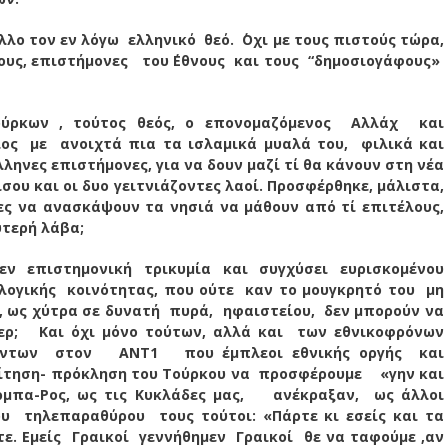
αλλο τον εν λόγω ελληνικό θεό. ΄Οχι με τους πιστούς τώρα,
ους, επιστήμονες του ΄Εθνους και τους “δημοσιογάφους»
ούρκων , τούτος θεός, ο επονομαζόμενος Αλλάχ και
ς με ανοιχτά πια τα ισλαμικά μυαλά του, φιλικά και
ληνες επιστήμονες, για να δουν μαζί τί θα κάνουν στη νέα
σου και οι δυο γειτνιάζοντες λαοί. Προσφέρθηκε, μάλιστα,
 να ανασκάψουν τα νησιά να μάθουν από τί επιτέλους,
υτερή λάβα;
 επιστημονική τρικυμία και συγχύσει ευρισκομένου
ογικής κοινότητας, που ούτε καν το μουγκρητό του μη
, ως χύτρα σε δυνατή πυρά, ηφαιστείου, δεν μπορούν να
ρ; Και όχι μόνο τούτων, αλλά και των εθνικοφρόνων
ύντων στον ΑΝΤ1 που έμπλεοι εθνικής οργής και
ίτηση- πρόκληση του Τούρκου να προσφέρουμε «γην και
ρμπα-Ρος, ως τις Κυκλάδες μας, ανέκραξαν, ως άλλοι
υ τηλεπαραθύρου τους τούτοι: «Πάρτε κι εσείς και τα
. Εμείς Γραικοί γεννήθημεν Γραικοί θε να ταφούμε ,αν