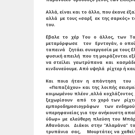
Αλλά, είναι και το άλλο, που έκανε έξ
αλλά με τους «σαρξ εκ της σαρκός» τ
του.
΄Εβαλε το χέρ Του ο άλλος, των Τ
μεταμόρφωσε τον Ερντογάν, ο οποίο
ταπεινά ζητάει συνεργασία με τους ΄Ελ
φυσική απειλή που τη μοιράζονται εξί
να στείλει γεωτρύπανα και κασμάδες
κινδυνεύουμε. Από υψηλά ρίχτερ ή κα
Και ποια ήταν η απάντηση του εν
«Παπαζάχου» και της λοιπής σεισμολ
κοιμωμένου πλέον ,αλλά κοχλάζοντος 
ξεχωρίσουν από το χορό των ρίχτε
εμποροδημοσιογράφων των ενδημο
υπερηφανείας για την ανήκουστη απα
ύδωρ» με ελεύθερη πλεύση του Μπά
Αθανάσιοι Διάκοι στην “Αλαμάνα” το
τρυπάνια σας, Μουρτάτες να χαθείτε