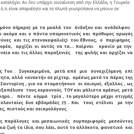
ι καταλήγει: Αν δεν υπάρχει συναίνεση από την Ελλάδα, η Τουρκία
ι ό,τι είναι απαραίτητο και τα πλωτά γεωτρύπανα να μπουν σε
 μόνο σήμερα) με τα μυαλά του ένδοξου και ανάδελφου
ου ακόμα και ο πάντα υπομονετικός και πρόθυμος αρωγός
σύνες και τις στενοκεφαλιές) του ΄Εθνους, ο περίφημος
ορέα, αρχίζει κι αυτός να τα… παίρνει κρανίο με την
νεία και τις άλλες παραξενιές της φυλής και αρχίζει να
ος Του . Συγκεκριμένα, μετά από μια συνεχιζόμενη επί
ητα, αλλά «ανεκτή» σε ρίχτερ, αμέσως μετά το πέρας της
αντορίνη , για να σταματήσουν οι σεισμοί, έξαλλος , ως
 εξαπέλυσε τους κεραυνούς ΤΟΥ και μάλιστα αμέσως μετά
ληρο… πέντε κόμμα τρία , το μεγαλύτερο μέχρι στιγμής
ελευταίες δυο εβδομάδες (!) . Και τους στέλνει με την
, πιστούς και σεισμολόγους.
ις παράλογες και μεσαιωνικές συμπεριφορές μεσούντος
ια ζωή τα ίδια, σου λέει, αυτό το αλλόκοτο, φανατικό και
ων.