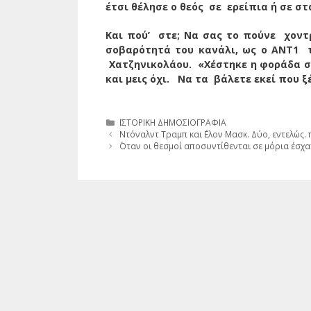
έτσι θέλησε ο θεός σε ερείπια ή σε στ
Και πού’ στε; Να σας το πούνε χοντρ
σοβαρότητά του κανάλι, ως ο ΑΝΤ1 
Χατζηνικολάου. «Χέστηκε η φοράδα στα 
και μεις όχι. Να τα βάλετε εκεί που
Κατηγορίες
ΙΣΤΟΡΙΚΗ ΔΗΜΟΣΙΟΓΡΑΦΙΑ
Ντόναλντ Τραμπ και ΄Ελον Μασκ. Δύο, εντελώς.
΄Οταν οι θεσμοί αποσυντίθενται σε μόρια έσχα