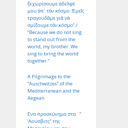
ξεχωρίσουμε ἀδελφέ
μου ἀπ᾿ τὸν κόσμο. Ἐμεῖς
τραγουδᾶμε γιὰ νὰ
σμίξουμε τὸν κόσμο”./
“Because we do not sing
to stand out from the
world, my brother. We
sing to bring the world
together.”
A Pilgrimage to the
“Auschwitzes” of the
Mediterranean and the
Aegean
΄Ενα προσκύνημα στα ”
‘Αουσβιτς” της