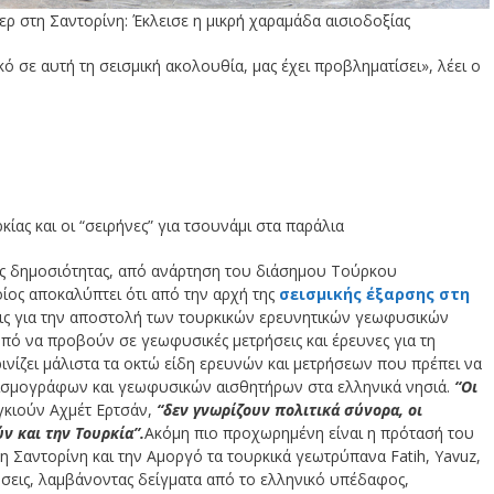
ερ στη Σαντορίνη: Έκλεισε η μικρή χαραμάδα αισιοδοξίας
 σε αυτή τη σεισμική ακολουθία, μας έχει προβληματίσει», λέει ο
ίας και οι “σειρήνες” για τσουνάμι στα παράλια
ς δημοσιότητας, από ανάρτηση του διάσημου Τούρκου
ίος αποκαλύπτει ότι από την αρχή της
σεισμικής έξαρσης στη
εις για την αποστολή των τουρκικών ερευνητικών γεωφυσικών
πό να προβούν σε γεωφυσικές μετρήσεις και έρευνες για τη
ινίζει μάλιστα τα οκτώ είδη ερευνών και μετρήσεων που πρέπει να
εισμογράφων και γεωφυσικών αισθητήρων στα ελληνικά νησιά.
“Οι
βγκιούν Αχμέτ Ερτσάν,
“δεν γνωρίζουν πολιτικά σύνορα, οι
ν και την Τουρκία”.
Ακόμη πιο προχωρημένη είναι η πρότασή του
η Σαντορίνη και την Αμοργό τα τουρκικά γεωτρύπανα Fatih, Yavuz,
ήσεις, λαμβάνοντας δείγματα από το ελληνικό υπέδαφος,