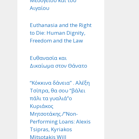
Μεσογείου και του
Αιγαίου
Euthanasia and the Right
to Die: Human Dignity,
Freedom and the Law
Ευθανασία και
Δικαίωμα στον Θάνατο
“Κόκκινα δάνεια” . Αλέξη
Τσίπρα, θα σου “βάλει
πάλι τα γυαλιά”ο
Κυριάκος
Μητσοτάκης./”Non-
Performing Loans: Alexis
Tsipras, Kyriakos
Mitsotakis Will