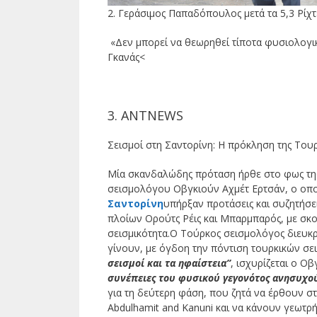
2. Γεράσιμος Παπαδόπουλος μετά τα 5,3 Ρίχτ
«Δεν μπορεί να θεωρηθεί τίποτα φυσιολογικό
Γκανάς<
3. ΑΝΤNEWS
Σεισμοί στη Σαντορίνη: Η πρόκληση της Τουρκ
Μία σκανδαλώδης πρόταση ήρθε στο φως τη
σεισμολόγου Οβγκιούν Αχμέτ Ερτσάν, ο οπο
Σαντορίνη
υπήρξαν προτάσεις και συζητήσ
πλοίων Ορούτς Ρέις και Μπαρμπαρός, με σκο
σεισμικότητα.Ο Τούρκος σεισμολόγος διευκρ
γίνουν, με όγδοη την πόντιση τουρκικών σ
σεισμοί και τα ηφαίστεια”
, ισχυρίζεται ο Ο
συνέπειες του φυσικού γεγονότος ανησυχού
για τη δεύτερη φάση, που ζητά να έρθουν στ
Abdulhamit and Kanuni και να κάνουν γεωτρ