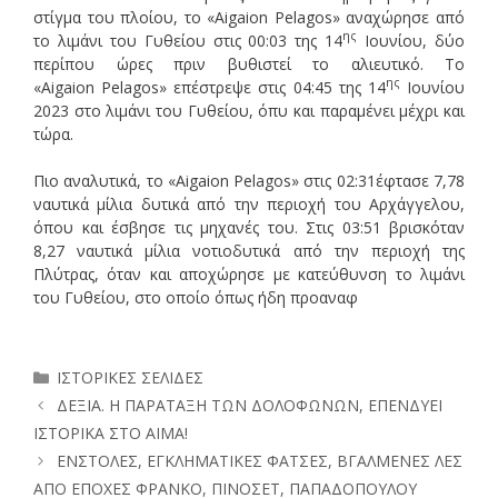
στίγμα του πλοίου, το «Aigaion Pelagos» αναχώρησε από
ης
το λιμάνι του Γυθείου στις 00:03 της 14
Ιουνίου, δύο
περίπου ώρες πριν βυθιστεί το αλιευτικό. Το
ης
«Aigaion Pelagos» επέστρεψε στις 04:45 της 14
Ιουνίου
2023 στο λιμάνι του Γυθείου, όπυ και παραμένει μέχρι και
τώρα.
Πιο αναλυτικά, το «
Aigaion
Pelagos
» στις 02:31έφτασε 7,78
ναυτικά μίλια δυτικά από την περιοχή του Αρχάγγελου,
όπου και έσβησε τις μηχανές του. Στις 03:51 βρισκόταν
8,27 ναυτικά μίλια νοτιοδυτικά από την περιοχή της
Πλύτρας, όταν και αποχώρησε με κατεύθυνση το λιμάνι
του Γυθείου, στο οποίο όπως ήδη προαναφ
Κατηγορίες
ΙΣΤΟΡΙΚΕΣ ΣΕΛΙΔΕΣ
ΔΕΞΙΑ. Η ΠΑΡΑΤΑΞΗ ΤΩΝ ΔΟΛΟΦΩΝΩΝ, ΕΠΕΝΔΥΕΙ
ΙΣΤΟΡΙΚΑ ΣΤΟ ΑΙΜΑ!
ΕΝΣΤΟΛΕΣ, ΕΓΚΛΗΜΑΤΙΚΕΣ ΦΑΤΣΕΣ, ΒΓΑΛΜΕΝΕΣ ΛΕΣ
ΑΠΟ ΕΠΟΧΕΣ ΦΡΑΝΚΟ, ΠΙΝΟΣΕΤ, ΠΑΠΑΔΟΠΟΥΛΟΥ