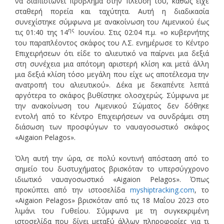
να διαπιστώνει πρόβλημα στην πλεύση του, καθώς είχε
σταθερή πορεία και ταχύτητα. Αυτή η διαδικασία
συνεχίστηκε σύμφωνα με ανακοίνωση του Λιμενικού έως
ης
τις 01:40 της 14
Ιουνίου. Στις 02:04 π.μ. «ο κυβερνήτης
του παραπλέοντος σκάφος του Λ.Σ. ενημέρωσε το Κέντρο
Επιχειρήσεων ότι είδε το αλιευτικό να παίρνει μια δεξιά
στη συνέχεια μια απότομη αριστερή κλίση και μετά άλλη
μια δεξιά κλίση τόσο μεγάλη που είχε ως αποτέλεσμα την
ανατροπή του αλιευτικού». Δέκα με δεκαπέντε λεπτά
αργότερα το σκάφος βυθίστηκε ολοσχερώς. Σύμφωνα με
την ανακοίνωση του Λιμενικού Σώματος δεν δόθηκε
εντολή από το Κέντρο Επιχειρήσεων να συνδράμει στη
διάσωση των προσφύγων το ναυαγοσωστικό σκάφος
«Aigaion Pelagos».
Όλη αυτή την ώρα, σε πολύ κοντινή απόσταση από το
σημείο του δυστυχήματος βρισκόταν το υπερσύγχρονο
ιδιωτικό ναυαγοσωστικό «Aigaion Pelagos». Όπως
προκύπτει από την ιστοσελίδα
myshiptracking.com
, το
«Aigaion Pelagos» βρισκόταν από τις 18 Μαΐου 2023 στο
λιμάνι του Γυθείου. Σύμφωνα με τη συγκεκριμένη
ιστοσελίδα που δίνει μεταξύ άλλων πληροφορίες για τι