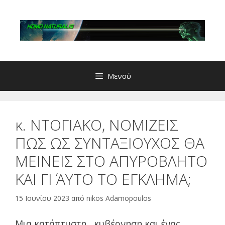
Μετάβαση
σε
περιεχόμενο
Μενού
κ. ΝΤΟΓΙΑΚΟ, ΝΟΜΙΖΕΙΣ
ΠΩΣ ΩΣ ΣΥΝΤΑΞΙΟΥΧΟΣ ΘΑ
ΜΕΙΝΕΙΣ ΣΤΟ ΑΠΥΡΟΒΛΗΤΟ
ΚΑΙ ΓΙ΄ ΑΥΤΟ ΤΟ ΕΓΚΛΗΜΑ;
15 Ιουνίου 2023
από
nikos Adamopoulos
Μια κατάπτυστη κυβέρνηση και ένας