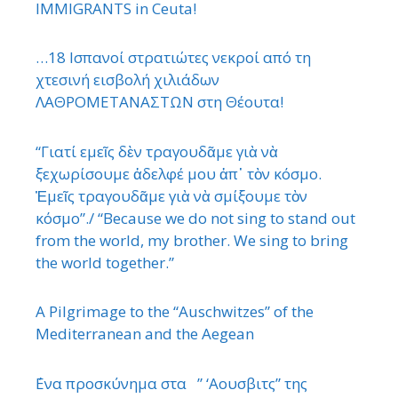
IMMIGRANTS in Ceuta!
…18 Ισπανοί στρατιώτες νεκροί από τη
χτεσινή εισβολή χιλιάδων
ΛΑΘΡΟΜΕΤΑΝΑΣΤΩΝ στη Θέουτα!
“Γιατί εμεῖς δὲν τραγουδᾶμε γιὰ νὰ
ξεχωρίσουμε ἀδελφέ μου ἀπ᾿ τὸν κόσμο.
Ἐμεῖς τραγουδᾶμε γιὰ νὰ σμίξουμε τὸν
κόσμο”./ “Because we do not sing to stand out
from the world, my brother. We sing to bring
the world together.”
A Pilgrimage to the “Auschwitzes” of the
Mediterranean and the Aegean
΄Ενα προσκύνημα στα ” ‘Αουσβιτς” της