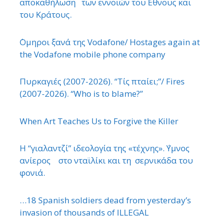
αποκαθήλωση των εννοιών του ΄Εθνους και
του Κράτους.
΄Ομηροι ξανά της Vodafone/ Hostages again at
the Vodafone mobile phone company
Πυρκαγιές (2007-2026). “Τίς πταίει;”/ Fires
(2007-2026). “Who is to blame?”
When Art Teaches Us to Forgive the Killer
Η “γιαλαντζί” ιδεολογία της «τέχνης». ΄Υμνος
ανίερος στο νταϊλίκι και τη σερνικάδα του
φονιά.
…18 Spanish soldiers dead from yesterday’s
invasion of thousands of ILLEGAL