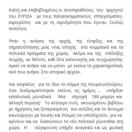
Καλές και επιβεβλημένες οι αντιπαραθέσεις του αρχηγού
του ΣΥΡΙΖΑ με τους παλαιοκομματικούς επαγγελματίες-
καριερίστες και με τη σφοδρότητα που έγιναν. Ουδείς
αντιλέγει.
΄Ηταν η ανάγκη της αρχής, της έναρξης και της
σηματοδότησης μιας νέας εποχής στα κομματικά και τα
πολιτικά πράγματα της χώρας. Ακόμα και της επίδειξης
πυγμής, αν θέλετε, καθ΄ όλα κατανοητής και συγχωρητέας.
Αρκεί να ανήκει και να μείνει με εκείνα τα χαρακτηριστικά,
εκεί που ανήκει. Στο ιστορικό αρχείο.
Και ασφαλώς για το ίδιο το κόμμα της Κουμουνδούρου,
όσα διαδραματίστηκαν εκείνες τις ημέρες , υπήρξαν
καταλυτικά, μοναδικά. Μια στροφή 180 μοιρών και
αλλαγή πορείας! Το κλείσιμο ενός σκονισμένου βιβλίου
με άχρηστες και ξεπερασμένες πια σελίδες και το άνοιγμα
καινούργιου με λευκές και έτοιμες να υποδεχτούν, για να
κρίνουν και να διασώσουν το νέο πολιτικό γίγνεσθαι στη
χώρα. Η σύγκρουση υπήρξε αναγκαία και ως φυσική