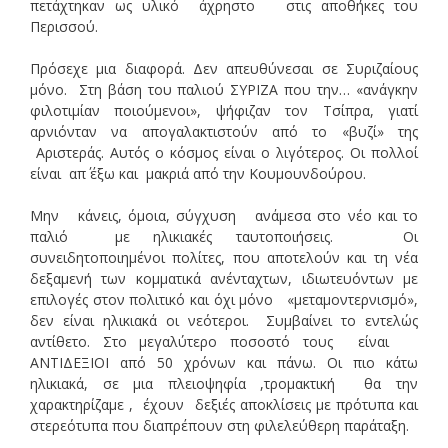
πετάχτηκαν ως υλικό άχρηστο στις αποθήκες του
Περισσού.
Πρόσεχε μια διαφορά. Δεν απευθύνεσαι σε Συριζαίους
μόνο. Στη βάση του παλιού ΣΥΡΙΖΑ που την… «ανάγκην
φιλοτιμίαν ποιούμενοι», ψήφιζαν τον Τσίπρα, γιατί
αρνιόνταν να απογαλακτιστούν από το «βυζί» της
Αριστεράς. Αυτός ο κόσμος είναι ο λιγότερος. Οι πολλοί
είναι απ΄ έξω και μακριά από την Κουμουνδούρου.
Μην κάνεις, όμοια, σύγχυση ανάμεσα στο νέο και το
παλιό με ηλικιακές ταυτοποιήσεις. Οι
συνειδητοποιημένοι πολίτες, που αποτελούν και τη νέα
δεξαμενή των κομματικά ανένταχτων, ιδιωτευόντων με
επιλογές στον πολιτικό και όχι μόνο «μεταμοντερνισμό»,
δεν είναι ηλικιακά οι νεότεροι. Συμβαίνει το εντελώς
αντίθετο. Στο μεγαλύτερο ποσοστό τους είναι
ΑΝΤΙΔΕΞΙΟΙ από 50 χρόνων και πάνω. Οι πιο κάτω
ηλικιακά, σε μια πλειοψηφία ,τρομακτική θα την
χαρακτηρίζαμε , έχουν δεξιές αποκλίσεις με πρότυπα και
στερεότυπα που διαπρέπουν στη φιλελεύθερη παράταξη.