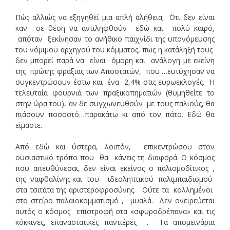
Πώς αλλιώς να εξηγηθεί μια απλή αλήθεια; ΄Οτι δεν είναι
καν σε θέση να αντιληφθούν εδώ και πολύ καιρό,
απ΄όταν ξεκίνησαν το ανήθικο παιχνίδι της υπονόμευσης
του νόμιμου αρχηγού του κόμματος, πως η κατάληξή τους
δεν μπορεί παρά να είναι όμορη και ανάλογη με εκείνη
της πρώτης φράξιας των Αποστατών, που …ευτύχησαν να
συγκεντρώσουν έστω και ένα 2,4% στις ευρωεκλογές. Η
τελευταία φουρνιά των πραξικοπηματιών (θυμηθείτε το
στην ώρα του), αν δε συγχωνευθούν με τους παλιούς, θα
πιάσουν ποσοστό…παρακάτω κι από τον πάτο. Εδώ θα
είμαστε.
Από εδώ και ύστερα, λοιπόν, επικεντρώσου στον
ουσιαστικό τρόπο που θα κάνεις τη διαφορά. Ο κόσμος
που απευθύνεσαι, δεν είναι εκείνος ο παλιομοδίτικος ,
της ναφθαλίνης και του ιδεοληπτικού παλιμπαιδισμού
στα τσιτάτα της αριστεροφροσύνης. Ούτε τα κολλημένοι
στο στείρο παλαιοκομματισμό , μυαλά. Δεν ονειρεύεται
αυτός ο κόσμος επιστροφή στα «σφυροδρέπανα» και τις
κόκκινες, επαναστατικές παντιέρες . Τα απομεινάρια