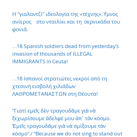
Η “γιαλαντζί” ιδεολογία της «τέχνης». ΄Υμνος
ανίερος στο νταϊλίκι και τη σερνικάδα του
φονιά.
…18 Spanish soldiers dead from yesterday’s
invasion of thousands of ILLEGAL
IMMIGRANTS in Ceuta!
…18 Ισπανοί στρατιώτες νεκροί από τη
χτεσινή εισβολή χιλιάδων
ΛΑΘΡΟΜΕΤΑΝΑΣΤΩΝ στη Θέουτα!
“Γιατί εμεῖς δὲν τραγουδᾶμε γιὰ νὰ
ξεχωρίσουμε ἀδελφέ μου ἀπ᾿ τὸν κόσμο.
Ἐμεῖς τραγουδᾶμε γιὰ νὰ σμίξουμε τὸν
κόσμο”./ “Because we do not sing to stand out