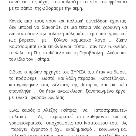
συνέπεια της μάχης του παλιού με το νέο, του φρέσκου
με το σάπιο, της φθοράς με την ακμή.
Κανείς από τους νουν και πολιτική συνείδηση έχοντας
δεν μπορεί να διανοηθεί σε μια τέτοια νέα χαραυγή να
διαφεντεύουν την πολιτική πάλι, κάτι, πέρα από γραφικοί
(ως βαρετοί με ξύλινο κομματικό λόγο … δίκην
Κουτσούμπα! ) και επικίνδυνοι τύποι, σαν τον Ευκλείδη,
το Φίλη, τη Σία, το Φάμελο και τη Γεροβασίλη. Ακόμα και
τον ίδιο τον Τσίπρα.
Ειδικά, ο πρώην αρχηγός του ΣΥΡΙΖΑ ό,τι ήταν να δώσει,
το πρόσφερε. Σωστά και λάθη πέρασαν. Κατατέθηκαν,
καταγράφηκαν στις δέλτους της Ιστορίας και μια νέα
επανάληψη , θα ήταν ανακύκλωση, ξαναπαιγμένο έργο
με υλικά φαρσοκωμωδίας.
Είναι καιρός ο Αλέξης Τσίπρας να «αποστρατευτεί»
πολιτικά. Ας περιοριστεί στα καθήκοντα και τις
γραφειοκρατικές υποχρεώσεις του Ινστιτούτου του. Ας
παράγει άχρηστο ή όχι, ακαδημαϊσμό , κοινωνική και
πολιτική στερεοτυπία, που ,ως τέτοια , πολλοί θα τη