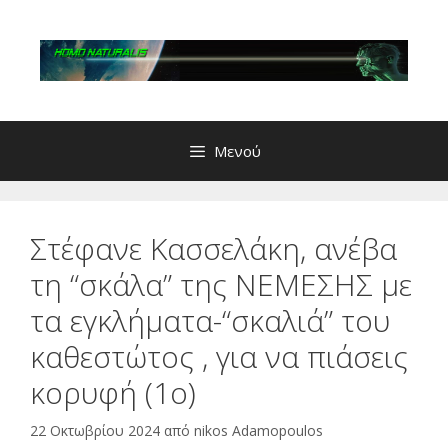
Μετάβαση
σε
περιεχόμενο
Μενού
Στέφανε Κασσελάκη, ανέβα
τη “σκάλα” της ΝΕΜΕΣΗΣ με
τα εγκλήματα-“σκαλιά” του
καθεστώτος , για να πιάσεις
κορυφή (1ο)
22 Οκτωβρίου 2024
από
nikos Adamopoulos