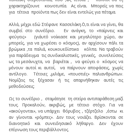
χαρακτηρίζουνε κοινοτυπία. Ας είναι. Μπορείς να πεις
για τέτοια προϊόντα πως δεν είναι εντελώς για πέταμα.
Αλλά, μέχρι εδώ Στέφανε Κασσελάκη.΄Ο,τι είναι να γίνει, θα
συμβεί στο συνέδριο. Εν ανάγκη, το «παίρνεις και
φεύγεις» (γι΄αυτό νοίκιασε και μεγαλύτερο χώρο, αν
μπορείς, για να χωρέσει ο κόσμος), αν αρχίσουν πάλι τα
βρώμικα ,τα παλιά, κουκουεδίστικα κόλπα. Να τραβούν
για παράδειγμα τις συνδικαλιστικές, γενικές, συνελεύσεις
ως τα μεσάνυχτα, να βαριέται , να φεύγει ο κόσμος να
μένουν αυτοί κι αυτοί, να παίρνουν αποφάσεις, χωρίς
αντίλογο. Τέτοιες ,μιλάμε, «πουστιές» παλιανθρώπων.
Νομίζεις τις ξέχασαν ή τις απαρνήθηκαν αυτές τις
μεθοδεύσεις;
Ως το συνέδριο , σταμάτησε τη στείρα αντιπαράθεση μαζί
τους. Προκαλούν, ακριβώς, με τέτοιο στόχο. Για να
«ακούγονται», να υπάρχει θόρυβος , τζέρτζελο ,έστω κι
αν γίνονται «ρόμπες». Δεν τους νοιάζει. Βρίσκονται σε
διανοητικό και συνειδησιακό λήθαργο. Δεν έχουν
επίγνωση τους περιβάλλοντος.