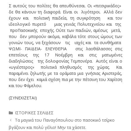
Σ αυτούς του πολίτες θα απευθύνεσαι. Οι «πιτσιρικάδες»
δε θα κάνουν τη διαφορά. Είναι οι λιγότεροι. Αλλά δεν
έχουν και πολιτική παιδεία, τη συγκρότηση και τον
ιδεολογικό πυρετό μιας γενιάς Πολυτεχνείου και της
προΠασοκικής εποχής. Ούτε των παιδιών, αμέσως μετά,
που δεν μπορούν ακόμα, καβάλα τότε στους ώμους των
γονιών τους, να ξεχάσουν τις ιαχές και τα συνθήματα
ΨΩΜΙ- ΠΑΙΔΕΙΑ- ΕΛΕΥΘΕΡΙΑ στις λαοθάλασσες στις
επετείους της 17 Νοέμβρη και στις ματωμένες
διαδηλώσεις της δολοφονίας Τεμπονέρα. Αυτός είναι ο
«υγιέστερος» πολιτικά πληθυσμός της χώρας. Και
παραμένει ζηλωτής με τα οράματα μια γνήσιας Αριστεράς,
που δεν έχει καμιά σχέση πια με την πέτσινη του Χαρίτση
και του Φάμελου.
(ΣΥΝΕΧΙΖΕΤΑΙ)
Κατηγορίες
ΙΣΤΟΡΙΚΕΣ ΣΕΛΙΔΕΣ
Τα μαγικά του Παναγόπουλου στο πασοκικό τσίρκο
βγάζουν και πολύ γέλιο! Μην τα χάσετε.