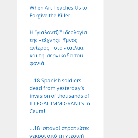
When Art Teaches Us to
Forgive the Killer
Η “γιαλαντζί” ιδεολογία
της «τέχνης». ΄Υμνος
ανίερος στο νταϊλίκι
και τη σερνικάδα του
φονιά.
…18 Spanish soldiers
dead from yesterday’s
invasion of thousands of
ILLEGAL IMMIGRANTS in
Ceuta!
…18 Ισπανοί στρατιώτες
νεκροί από τη χτεσινή