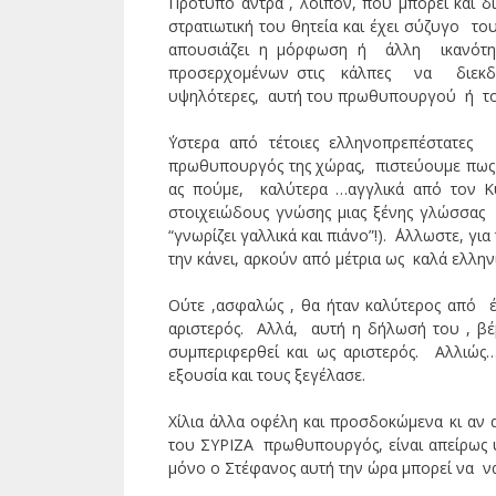
Πρότυπο άντρα , λοιπόν, που μπορεί και δ
στρατιωτική του θητεία και έχει σύζυγο τ
απουσιάζει η μόρφωση ή άλλη ικανότητ
προσερχομένων στις κάλπες να διεκδικεί
υψηλότερες, αυτή του πρωθυπουργού ή του
΄Υστερα από τέτοιες ελληνοπρεπέστατες 
πρωθυπουργός της χώρας, πιστεύουμε πως 
ας πούμε, καλύτερα …αγγλικά από τον Κ
στοιχειώδους γνώσης μιας ξένης γλώσσας
“γνωρίζει γαλλικά και πιάνο”!). ΄Αλλωστε, 
την κάνει, αρκούν από μέτρια ως καλά ελληνι
Ούτε ,ασφαλώς , θα ήταν καλύτερος από 
αριστερός. Αλλά, αυτή η δήλωσή του , βέ
συμπεριφερθεί και ως αριστερός. Αλλιώς
εξουσία και τους ξεγέλασε.
Χίλια άλλα οφέλη και προσδοκώμενα κι αν αρ
του ΣΥΡΙΖΑ πρωθυπουργός, είναι απείρως
μόνο ο Στέφανος αυτή την ώρα μπορεί να να