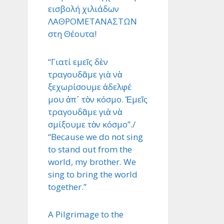
εισβολή χιλιάδων
ΛΑΘΡΟΜΕΤΑΝΑΣΤΩΝ
στη Θέουτα!
“Γιατί εμεῖς δὲν
τραγουδᾶμε γιὰ νὰ
ξεχωρίσουμε ἀδελφέ
μου ἀπ᾿ τὸν κόσμο. Ἐμεῖς
τραγουδᾶμε γιὰ νὰ
σμίξουμε τὸν κόσμο”./
“Because we do not sing
to stand out from the
world, my brother. We
sing to bring the world
together.”
A Pilgrimage to the