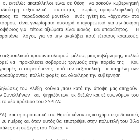
 οι εντελώς ακατάλληλοι είναι σε θέση να ασκούν κυβερνητική
ιαίτερη σεξουαλική ταυτότητα, κυρίως ομοφυλοφιλική ή
προς το παραδοσιακό μοντέλο ενός ηγέτη και «άρχοντα» στα
 κόσμου, είναι γνωρίσματα αυστηρά απαγορευτικά για την άσκηση
υποψήφιος για τέτοια αξιώματα είναι ικανός και απαραίτητος. Η
αραπάνω λόγοι, για να μην αναλάβει ποτέ τέτοιους κρατικούς,
υ σεξουαλικού προσανατολισμού μέλους μιας κυβέρνησης, πολλώ
ρεί να προκαλέσει σοβαρούς τριγμούς στην πορεία της. Και,
ραμμές, ο εκτρεπόμενος από την σεξουαλική πεπατημένη των
παρασύροντας πολλές φορές και ολόκληρη την κυβέρνηση.
ι δηλώσεις του Αλέξη Κούγια ,που κατά την άποψη μας απηχούν
των Συνελλήνων και ψηφιζόντων, εκ δεξιών και εξ ευωνύμων του
α το νέο πρόεδρο του ΣΥΡΙΖΑ:
Α) και τη στρατιωτική του θητεία κάνοντας «ευχάριστες» διακοπές
 20 ημέρες και όταν αυτός θα επιστρέψει στην πολυτελή του βίλα
γκάλες ο-η σύζυγός του Τάιλερ…»