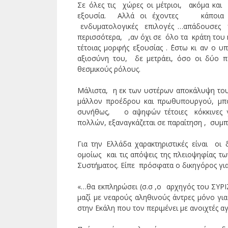
Σε όλες τις χώρες οι μέτριοι, ακόμα και
εξουσία. Αλλά οι έχοντες κάποια ιδ
ενδυματολογικές επιλογές …απάδουσες 
περισσότερα, ,αν όχι σε όλο τα κράτη του
τέτοιας μορφής εξουσίας . ΄Εστω κι αν ο 
αξιοσύνη του, δε μετράει, όσο οι δύο π
θεσμικούς ρόλους.
Μάλιστα, η εκ των υστέρων αποκάλυψη το
μάλλον προέδρου και πρωθυπουργού, μπο
συνήθως, ο αψηφών τέτοιες κόκκινες γ
πολλών, εξαναγκάζεται σε παραίτηση , συμ
Για την Ελλάδα χαρακτηριστικές είναι ο
ομοίως και τις απόψεις της πλειοψηφίας 
Συστήματος. Είπε πρόσφατα ο δικηγόρος γι
«…θα εκπληρώσει (σ.σ ,ο αρχηγός του ΣΥΡΙΖ
μαζί με νεαρούς αληθινούς άντρες μόνο για
στην Εκάλη που τον περιμένει με ανοιχτές α