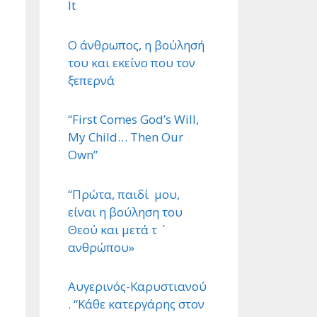
It
Ο άνθρωπος, η βούλησή
του και εκείνο που τον
ξεπερνά
“First Comes God’s Will,
My Child… Then Our
Own”
“Πρώτα, παιδί μου,
είναι η βούληση του
Θεού και μετά τ ΄
ανθρώπου»
Αυγερινός-Καρυστιανού
. “Κάθε κατεργάρης στον