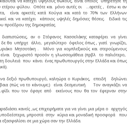
ικαιούται να κατέχει υψηλούς θώκους, είναι όποιος υπηρέτησε τη
ου ετέρου φύλου. Οπότε και μόνο αυτές οι …αρετές , έστω κι αν
α, είναι αρκετές κατά Κούγια και κατά το 70% των Ελλήνων
 και να κατέχει κάποιος υψηλές δημόσιες θέσεις. Ειδικά τις
 προέδρου της δημοκρατίας.
διαπιστώσεις, αν ο Στέφανος Κασσελάκης καταφέρει να γίνει
δε θα υπήρχε άλλο, μεγαλύτερο όφελος όπως , γιατί γνωρίζει,
υριάκο Μητσοτάκη . Μόνο για κομπλεξικούς και στερούμενους
 είναι ξεχωριστό προσόν η γλωσσομάθεια (πρβλ το παλιότερο,
για τη δουλειά που κάνει ένας πρωθυπουργός στην Ελλάδα και όπως
κά).
ένα δεξιό πρωθυπουργό, καληώρα ο Κυριάκος, επειδή δηλώνει
βαια (πώς να το κάνουμε;) είναι δεσμευτική. Τον αναγκάζει να
….φίδι που τον έφαγε από εκείνους που θα τον έφερναν στην
αδιάσει κανείς ,ως επιχειρήματα για να γίνει μια μέρα ο αρχηγός
 υποδεέστερα, μπροστά στην κύρια και μοναδική προσφορά που
 εξασφαλίσει σε μια χώρα σαν την Ελλάδα.