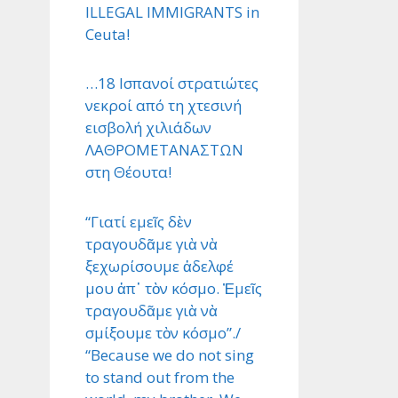
ILLEGAL IMMIGRANTS in
Ceuta!
…18 Ισπανοί στρατιώτες
νεκροί από τη χτεσινή
εισβολή χιλιάδων
ΛΑΘΡΟΜΕΤΑΝΑΣΤΩΝ
στη Θέουτα!
“Γιατί εμεῖς δὲν
τραγουδᾶμε γιὰ νὰ
ξεχωρίσουμε ἀδελφέ
μου ἀπ᾿ τὸν κόσμο. Ἐμεῖς
τραγουδᾶμε γιὰ νὰ
σμίξουμε τὸν κόσμο”./
“Because we do not sing
to stand out from the