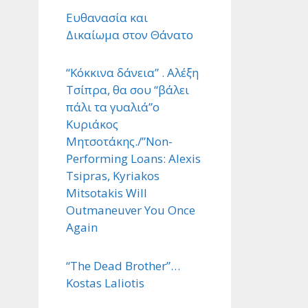
Ευθανασία και
Δικαίωμα στον Θάνατο
“Κόκκινα δάνεια” . Αλέξη
Τσίπρα, θα σου “βάλει
πάλι τα γυαλιά”ο
Κυριάκος
Μητσοτάκης./”Non-
Performing Loans: Alexis
Tsipras, Kyriakos
Mitsotakis Will
Outmaneuver You Once
Again
“The Dead Brother”…
Kostas Laliotis