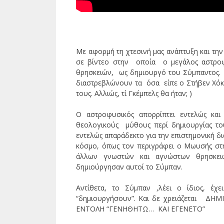
Με αφορμή τη χτεσινή μας ανάπτυξη και την
σε βίντεο στην οποία ο μεγάλος αστροφυ
θρησκειών, ως δημιουργό του Σύμπαντος.
διαστρεβλώνουν τα όσα είπε ο Στήβεν Χόκιν
τους. Αλλιώς, τί Γκέμπελς θα ήταν; )
Ο αστροφυσικός απορρίπτει εντελώς και
θεολογικούς μύθους περί δημιουργίας το
εντελώς απαράδεκτο για την επιστημονική δι
κόσμο, όπως τον περιγράφει ο Μωυσής στη
άλλων γνωστών και αγνώστων θρησκειώ
δημιούργησαν αυτοί το Σύμπαν.
Αντίθετα, το Σύμπαν ,λέει ο ίδιος, έ
“δημιουργήσουν”. Και δε χρειάζεται Δ
ΕΝΤΟΛΗ “ΓΕΝΗΘΗΤΩ… ΚΑΙ ΕΓΕΝΕΤΟ”