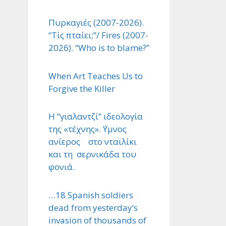
Πυρκαγιές (2007-2026).
“Τίς πταίει;”/ Fires (2007-
2026). “Who is to blame?”
When Art Teaches Us to
Forgive the Killer
Η “γιαλαντζί” ιδεολογία
της «τέχνης». ΄Υμνος
ανίερος στο νταϊλίκι
και τη σερνικάδα του
φονιά.
…18 Spanish soldiers
dead from yesterday’s
invasion of thousands of