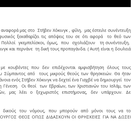
 αναφορά μας στο Στήβεν Χόκινγκ , φίλη, μας έστειλε συνέντευξη
σικός ξεκαθαρίζει τις απόψεις του σε ότι αφορά το θεό των
 Πολλοί γκεμπελίσκοι, όμως, που σχολιάζουν τη συνέντευξη,
γκ και περνάνε τη δική τους προπαγάνδα. ( Αυτή είναι η δουλειά
 με κουβέντες που δεν επιδέχονται αμφισβήτηση όλους τους
υ Σύμπαντος από τους μικρούς θεούς των θρησκειών. Θα ήταν
άνοια ενός Στήβεν Χόκινγκ να δεχτεί ένα Γιαχβέ να δημιουργεί τον
 Γένεση. Οι θεοί των Εβραίων, των Χριστιανών του Ισλάμ, των
ν, μας λέει ο ξεχωριστός επιστήμονας, δεν υπάρχουν. Δε
χει δικούς του νόμους, που μπορούν από μόνοι τους να το
ΗΜΙΟΥΡΓΟΣ ΘΕΟΣ ΟΠΩΣ ΔΙΔΑΣΚΟΥΝ ΟΙ ΘΡΗΣΚΕΙΕΣ ΓΙΑ ΝΑ ΔΩΣΕΙ