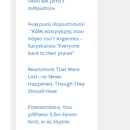
Θεού και μετά τ ΄
ανθρώπου»
Αυγερινός-Καρυστιανού
. “Κάθε κατεργάρης στον
πάγκο του”/ Avgerinos –
Karystianou “Εveryone
back to their places”
Revolutions That Were
Lost—or Never
Happened, Though They
Should Have
Επαναστάσεις που
χάθηκαν ή δεν έγιναν
ποτέ, κι ας έπρεπε.