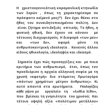
Η χριστουγεννιάτικη καραμανλική κτηνωδία
των Σερών , όπως τη χαρακτηρίσαμε σε
πρόσφατο κείμενό μας(*) δεν έχει θέσει στο
ήθος του συνειδητοποιημένου πολίτη. Δεν
είναι ζήτημα αντιδεξιάς οπτικής. Το ήθος, η
φυσική ηθική, δεν έχουν να κάνουν με
τέτοιους διαχωρισμούς. Η διαφορά «των μεν»
και «των δε», αφορά μόνο τη
ανθρωποκεντρική ιδεολογία . Κανενός άλλου
είδους ηθικολογία, ιδεοληψία και ιδεασμό.
Σημασία έχει πώς προσεγγίζεις και με ποια
κριτήρια των ανθρωπισμό, έτσι, όπως τον
προσδιόρισε η αρχαία ελληνική σοφία με τη
χρυσή «εφετμή» δια στόματος Πρωταγόρα
«πάντων χρημάτων μέτρον άνθρωπος». Κι
αυτό απαντά στα ερωτήματα.
Υπολογίζεις
κάθε γήινο με
εργαλείο τη «λυθία λίθο»,
που βρίσκει τη γνησιότητα του χρυσού; Και
τέτοια υψηλή αξία «πολύτιμου μετάλλου»