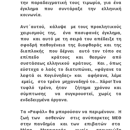
την παραδειγματική τους τιμωρία, για ένα
έγκλημα που συντάραξε την ελληνική
κοινωνία.
Αντ΄ αυτού, κάλυψε με τους προκλητικούς
χειρισμούς της, ένα πασιφανές έγκλημα,
που και αυτό με τη σειρά του απέδειξε τη
σφοδρή παθογένεια της διαφθοράς και της
διαπλοκής που δέρνει αυτό τον τόπο σε
επίπεδο κράτους και θεσμών από
συστάσεως ελληνικού κράτους. Και , όπως
εύστοχα ο λαός το διατυπώνει, «φάγανε τα
λεφτά οι Κογιόνηδες» και αφήσανε, λέμε
εμείς, στο τρένο μηχανοδηγό το… Χάρο! Ένα
τυφλό τρένο, ήταν ζήτημα χρόνου και
σύμπτωσης να συγκρουστεί, χωρίς τα
ενδεδειγμένα όργανα.
Τα «Ραφάλ» θα μπορούσαν να περιμένουν. Η
ζωή των ασθενών στις ανύπαρκτες ΜΕΘ
στην πανδημία και των επιβατών στα
Μέσα Μεταφοράς, χωρίς στοιχειώδη