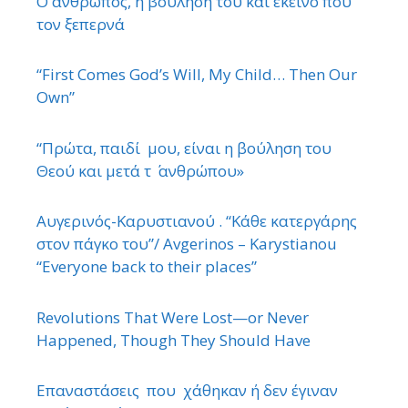
Ο άνθρωπος, η βούλησή του και εκείνο που
τον ξεπερνά
“First Comes God’s Will, My Child… Then Our
Own”
“Πρώτα, παιδί μου, είναι η βούληση του
Θεού και μετά τ ΄ ανθρώπου»
Αυγερινός-Καρυστιανού . “Κάθε κατεργάρης
στον πάγκο του”/ Avgerinos – Karystianou
“Εveryone back to their places”
Revolutions That Were Lost—or Never
Happened, Though They Should Have
Επαναστάσεις που χάθηκαν ή δεν έγιναν