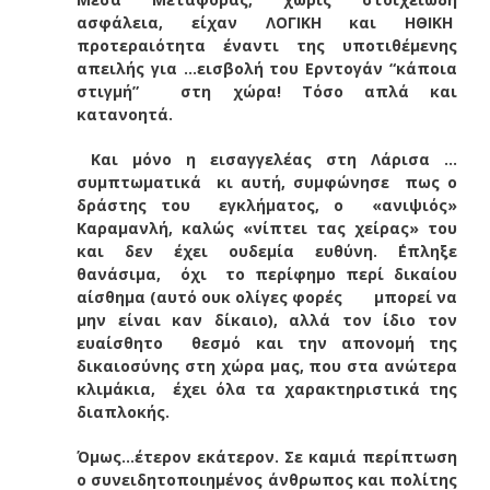
ασφάλεια, είχαν ΛΟΓΙΚΗ και ΗΘΙΚΗ
προτεραιότητα έναντι της υποτιθέμενης
απειλής για …εισβολή του Ερντογάν “κάποια
στιγμή” στη χώρα! Τόσο απλά και
κατανοητά.
Και μόνο η εισαγγελέας στη Λάρισα …
συμπτωματικά κι αυτή, συμφώνησε πως ο
δράστης του εγκλήματος, ο «ανιψιός»
Καραμανλή, καλώς «νίπτει τας χείρας» του
και δεν έχει ουδεμία ευθύνη. ΄Επληξε
θανάσιμα, όχι το περίφημο περί δικαίου
αίσθημα (αυτό ουκ ολίγες φορές μπορεί να
μην είναι καν δίκαιο), αλλά τον ίδιο τον
ευαίσθητο θεσμό και την απονομή της
δικαιοσύνης στη χώρα μας, που στα ανώτερα
κλιμάκια, έχει όλα τα χαρακτηριστικά της
διαπλοκής.
Όμως…έτερον εκάτερον. Σε καμιά περίπτωση
ο συνειδητοποιημένος άνθρωπος και πολίτης