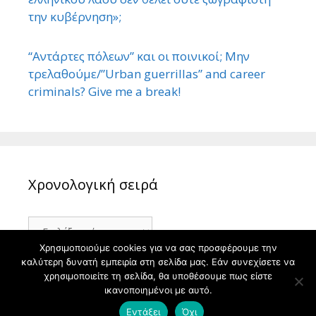
την κυβέρνηση»;
“Αντάρτες πόλεων” και οι ποινικοί; Μην
τρελαθούμε/”Urban guerrillas” and career
criminals? Give me a break!
Χρονολογική σειρά
Χρονολογική
σειρά
Χρησιμοποιούμε cookies για να σας προσφέρουμε την
καλύτερη δυνατή εμπειρία στη σελίδα μας. Εάν συνεχίσετε να
χρησιμοποιείτε τη σελίδα, θα υποθέσουμε πως είστε
ικανοποιημένοι με αυτό.
© 2026 ΙΣΤΟΡΙΑ
• Φτιαγμένο με
GeneratePress
Εντάξει
Όχι