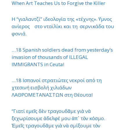
When Art Teaches Us to Forgive the Killer
Η “γιαλαντζί” ιδεολογία της «τέχνης». ΄Υμνος
ανίερος στο νταϊλίκι και τη σερνικάδα του
φονιά.
…18 Spanish soldiers dead from yesterday’s
invasion of thousands of ILLEGAL
IMMIGRANTS in Ceuta!
…18 Ισπανοί στρατιώτες νεκροί από τη
χτεσινή εισβολή χιλιάδων
ΛΑΘΡΟΜΕΤΑΝΑΣΤΩΝ στη Θέουτα!
“Γιατί εμεῖς δὲν τραγουδᾶμε γιὰ νὰ
ξεχωρίσουμε ἀδελφέ μου ἀπ᾿ τὸν κόσμο.
Ἐμεῖς τραγουδᾶμε γιὰ νὰ σμίξουμε τὸν