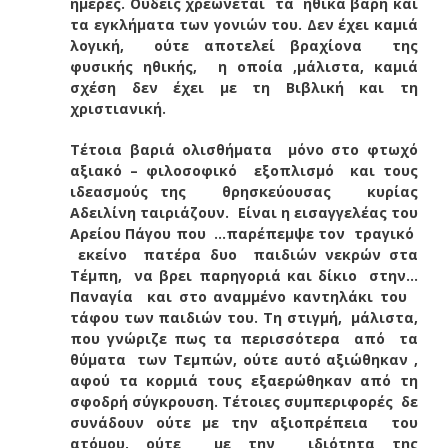
ημέρες. Ουδείς χρεώνεται τα ηθικά βάρη και
τα εγκλήματα των γονιών του. Δεν έχει καμιά
λογική, ούτε αποτελεί βραχίονα της
φυσικής ηθικής, η οποία ,μάλιστα, καμιά
σχέση δεν έχει με τη Βιβλική και τη
χριστιανική.
Τέτοια βαριά ολισθήματα μόνο στο φτωχό
αξιακό – φιλοσοφικό εξοπλισμό και τους
ιδεασμούς της θρησκεύουσας κυρίας
Αδειλίνη ταιριάζουν. Είναι η εισαγγελέας του
Αρείου Πάγου που …παρέπεμψε τον τραγικό
εκείνο πατέρα δυο παιδιών νεκρών στα
Τέμπη, να βρει παρηγοριά και δίκιο στην…
Παναγία και στο αναμμένο καντηλάκι του
τάφου των παιδιών του. Τη στιγμή, μάλιστα,
που γνώριζε πως τα περισσότερα από τα
θύματα των Τεμπών, ούτε αυτό αξιώθηκαν ,
αφού τα κορμιά τους εξαερώθηκαν από τη
σφοδρή σύγκρουση. Τέτοιες συμπεριφορές δε
συνάδουν ούτε με την αξιοπρέπεια του
ατόμου, ούτε με την ιδιότητα της