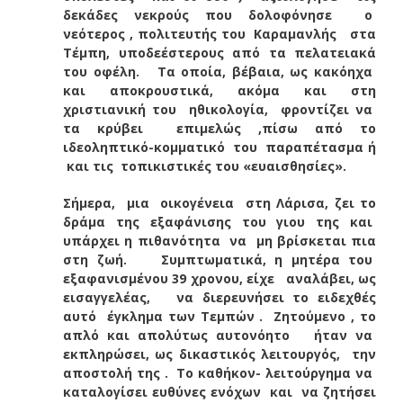
δεκάδες νεκρούς που δολοφόνησε ο
νεότερος , πολιτευτής του Καραμανλής στα
Τέμπη, υποδεέστερους από τα πελατειακά
του οφέλη. Τα οποία, βέβαια, ως κακόηχα
και αποκρουστικά, ακόμα και στη
χριστιανική του ηθικολογία, φροντίζει να
τα κρύβει επιμελώς ,πίσω από το
ιδεοληπτικό-κομματικό του παραπέτασμα ή
και τις τοπικιστικές του «ευαισθησίες».
Σήμερα, μια οικογένεια στη Λάρισα, ζει το
δράμα της εξαφάνισης του γιου της και
υπάρχει η πιθανότητα να μη βρίσκεται πια
στη ζωή. Συμπτωματικά, η μητέρα του
εξαφανισμένου 39 χρονου, είχε αναλάβει, ως
εισαγγελέας, να διερευνήσει το ειδεχθές
αυτό έγκλημα των Τεμπών . Ζητούμενο , το
απλό και απολύτως αυτονόητο ήταν να
εκπληρώσει, ως δικαστικός λειτουργός, την
αποστολή της . Το καθήκον- λειτούργημα να
καταλογίσει ευθύνες ενόχων και να ζητήσει