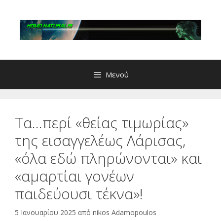
Μετάβαση
σε
περιεχόμενο
Μενού
Τα…περί «θείας τιμωρίας»
της εισαγγελέως Λάρισας,
«όλα εδώ πληρώνονται» και
«αμαρτίαι γονέων
παιδεύουσι τέκνα»!
5 Ιανουαρίου 2025
από
nikos Adamopoulos