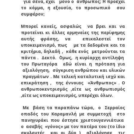
για σένα, έχει μόνο ο άνθρωπος; ΄Η προέχει
το κόμμα, η εξουσία, το προσωπικό σου
συμφέρον;
Μπορεί κανείς, ασφαλώς να βρει και να
προτείνει κι άλλες ερμηνείες της περίφημης
αυτής φράσης, να επικαλεστεί τον
υποκειμενισμό, πως με τα δεδομένα και τα
κριτήρια, δηλαδή , κάθε ενός μετρούνται τα
πάντα . Δεκτό. ΄Ομως, η κυρίαρχη αντίληψη
του Πρωταγόρα εδώ είναι η πρόταση για
αξιολόγηση, σύγκριση ανθρώπου και υλικών
πραγμάτων . Με τελική καταλυτική ισχύ και
επικράτηση , της έννοιας «Άνθρωπος» . Ο
ανθρωποκεντρισμός ,είτε ως ανθρωπισμός
,είτε ως υποκειμενισμός, υπερέχει όλων.
Με βάση τα παραπάνω τώρα, ο Σερραίος
οπαδός του Καραμανλή με συμμετοχή στο
πανηγυράκι που έστησε χριστουγεννιάτικα
ο ασεβής «γόνος» με τον πατέρα του (το ίδιο
σκυλευτές και οι δύο ) αξιολόγησε τις