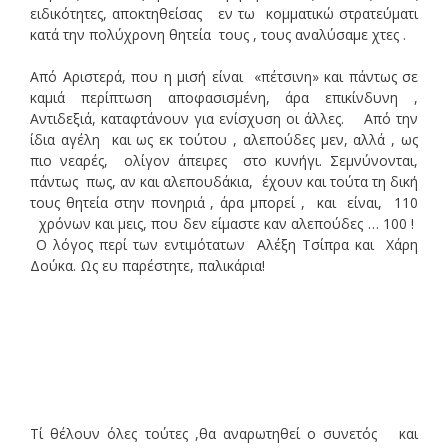
ειδικότητες, αποκτηθείσας εν τω κομματικώ στρατεύματι
κατά την πολύχρονη θητεία τους , τους αναλύσαμε χτες .
Από Αριστερά, που η μισή είναι «πέτσινη» και πάντως σε
καμιά περίπτωση αποφασισμένη, άρα επικίνδυνη ,
Αντιδεξιά, καταφτάνουν για ενίσχυση οι άλλες. Από την
ίδια αγέλη και ως εκ τούτου , αλεπούδες μεν, αλλά , ως
πιο νεαρές, ολίγον άπειρες στο κυνήγι. Σεμνύνονται,
πάντως πως, αν και αλεπουδάκια, έχουν και τούτα τη δική
τους θητεία στην πονηριά , άρα μπορεί , και είναι, 110
χρόνων και μεις, που δεν είμαστε καν αλεπούδες … 100 !
Ο λόγος περί των εντιμότατων Αλέξη Τσίπρα και Χάρη
Δούκα. Ως ευ παρέστητε, παλικάρια!
Τί θέλουν όλες τούτες ,θα αναρωτηθεί ο συνετός και