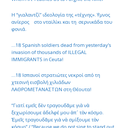
Η “γιαλαντζί” ιδεολογία της «τέχνης». ΄Υμνος
ανίερος στο νταϊλίκι και τη σερνικάδα του
φονιά.
…18 Spanish soldiers dead from yesterday’s
invasion of thousands of ILLEGAL
IMMIGRANTS in Ceuta!
…18 Ισπανοί στρατιώτες νεκροί από τη
χτεσινή εισβολή χιλιάδων
ΛΑΘΡΟΜΕΤΑΝΑΣΤΩΝ στη Θέουτα!
“Γιατί εμεῖς δὲν τραγουδᾶμε γιὰ νὰ
ξεχωρίσουμε ἀδελφέ μου ἀπ᾿ τὸν κόσμο.
Ἐμεῖς τραγουδᾶμε γιὰ νὰ σμίξουμε τὸν
κόσμο”./ “Because we do not sing to stand out