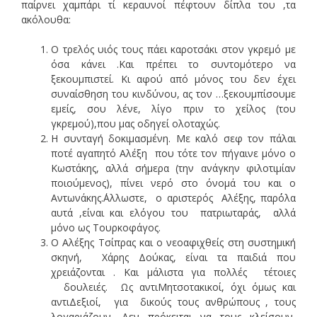
παίρνει χαμπάρι τί κεραυνοί πέφτουν δίπλα του ,τα
ακόλουθα:
Ο τρελός υιός τους πάει καροτσάκι στον γκρεμό με
όσα κάνει .Και πρέπει το συντομότερο να
ξεκουμπιστεί. Κι αφού από μόνος του δεν έχει
συναίσθηση του κινδύνου, ας τον …ξεκουμπίσουμε
εμείς, σου λένε, λίγο πριν το χείλος (του
γκρεμού),που μας οδηγεί ολοταχώς.
Η συνταγή δοκιμασμένη. Με καλό σεφ τον πάλαι
ποτέ αγαπητό Αλέξη που τότε τον πήγαινε μόνο ο
Κωστάκης, αλλά σήμερα (την ανάγκην φιλοτιμίαν
ποιούμενος), πίνει νερό στο όνομά του και ο
Αντωνάκης.΄Αλλωστε, ο αριστερός Αλέξης, παρ΄όλα
αυτά ,είναι και ελόγου του πατριωταράς, αλλά
μόνο ως Τουρκοφάγος.
Ο Αλέξης Τσίπρας και ο νεοαφιχθείς στη συστημική
σκηνή, Χάρης Δούκας, είναι τα παιδιά που
χρειάζονται . Και μάλιστα για πολλές τέτοιες
δουλειές. Ως αντιΜητσοτακικοί, όχι όμως και
αντιΔεξιοί, για δικούς τους ανθρώπους , τους
λογαριάζουν. Δεν πρόκειται να τους κλείσουν