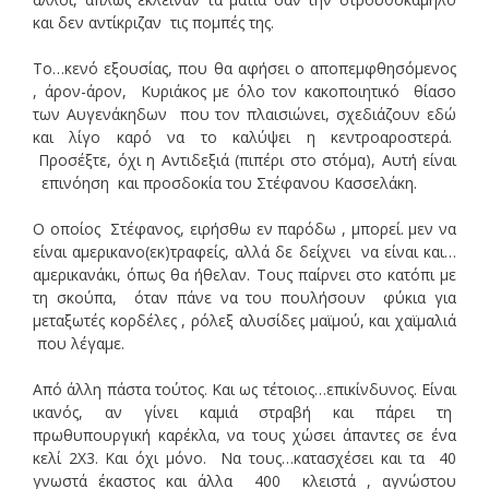
και δεν αντίκριζαν τις πομπές της.
Το…κενό εξουσίας, που θα αφήσει ο αποπεμφθησόμενος
, άρον-άρον, Κυριάκος με όλο τον κακοποιητικό θίασο
των Αυγενάκηδων που τον πλαισιώνει, σχεδιάζουν εδώ
και λίγο καρό να το καλύψει η κεντροαροστερά.
Προσέξτε, όχι η Αντιδεξιά (πιπέρι στο στόμα), Αυτή είναι
επινόηση και προσδοκία του Στέφανου Κασσελάκη.
Ο οποίος Στέφανος, ειρήσθω εν παρόδω , μπορεί. μεν να
είναι αμερικανο(εκ)τραφείς, αλλά δε δείχνει να είναι και…
αμερικανάκι, όπως θα ήθελαν. Τους παίρνει στο κατόπι με
τη σκούπα, όταν πάνε να του πουλήσουν φύκια για
μεταξωτές κορδέλες , ρόλεξ αλυσίδες μαϊμού, και χαϊμαλιά
που λέγαμε.
Από άλλη πάστα τούτος. Και ως τέτοιος…επικίνδυνος. Είναι
ικανός, αν γίνει καμιά στραβή και πάρει τη
πρωθυπουργική καρέκλα, να τους χώσει άπαντες σε ένα
κελί 2Χ3. Και όχι μόνο. Να τους…κατασχέσει και τα 40
γνωστά έκαστος και άλλα 400 κλειστά , αγνώστου