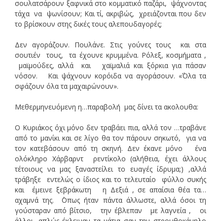
σουλατσάρουν ξαφνικά στο κομματικό παζάρι, ψάχνοντας
τάχα να ψωνίσουν; Και τί, ακριβώς, χρειάζονται που δεν
το βρίσκουν στης δικές τους αλεπουδαγορές;
Δεν αγοράζουν. Πουλάνε. Στις γούνες τους και στα
σουτιέν τους, τα έχουνε κρυμμένα. Ρόλεξ, κοσμήματα ,
μαϊμούδες, αλλά και χαϊμαλιά και ξόρκια για πάσαν
νόσον. Και ψάχνουν κορόιδα να αγοράσουν. «΄Όλα τα
σφάζουν όλα τα μαχαιρώνουν».
Μεθερμηνευόμενη η…παραβολή μας δίνει τα ακολουθα:
Ο Κυριάκος όχι μόνο δεν τραβάει πια, αλλά τον …τραβάνε
από το μανίκι και σε λίγο θα τον πάρουν σηκωτό, για να
τον κατεβάσουν από τη σκηνή. Δεν έκανε μόνο ένα
ολόκληρο Χάρβαρντ ρεντίκολο (αλήθεια, έχει άλλους
τέτοιους να μας ξαναστείλει το ευαγές ίδρυμα;) ,αλλά
τράβηξε εντελώς ο ίδιος και το τελευταίο φύλλο συκής
και έμεινε ξεβράκωτη η Δεξιά , σε απαίσια θέα τα…
αχαμνά της. ΄Οπως ήταν πάντα άλλωστε, αλλά όσοι τη
γούσταραν από βίτσιο, την έβλεπαν με λαγνεία , οι
άλλοι, απλώς έκλειναν τα μάτια σαν την στρουθοκάμηλο