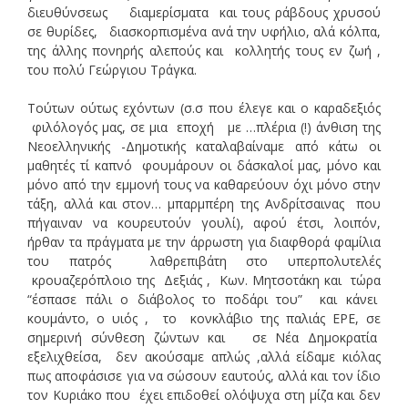
διευθύνσεως διαμερίσματα και τους ράβδους χρυσού
σε θυρίδες, διασκορπισμένα ανά την υφήλιο, αλά κόλπα,
της άλλης πονηρής αλεπούς και κολλητής τους εν ζωή ,
του πολύ Γεώργιου Τράγκα.
Τούτων ούτως εχόντων (σ.σ που έλεγε και ο καραδεξιός
φιλόλογός μας, σε μια εποχή με …πλέρια (!) άνθιση της
Νεοελληνικής -Δημοτικής καταλαβαίναμε από κάτω οι
μαθητές τί καπνό φουμάρουν οι δάσκαλοί μας, μόνο και
μόνο από την εμμονή τους να καθαρεύουν όχι μόνο στην
τάξη, αλλά και στον… μπαρμπέρη της Ανδρίτσαινας που
πήγαιναν να κουρευτούν γουλί), αφού έτσι, λοιπόν,
ήρθαν τα πράγματα με την άρρωστη για διαφθορά φαμίλια
του πατρός λαθρεπιβάτη στο υπερπολυτελές
κρουαζερόπλοιο της Δεξιάς , Κων. Μητσοτάκη και τώρα
“έσπασε πάλι ο διάβολος το ποδάρι του” και κάνει
κουμάντο, ο υιός , το κονκλάβιο της παλιάς ΕΡΕ, σε
σημερινή σύνθεση ζώντων και σε Νέα Δημοκρατία
εξελιχθείσα, δεν ακούσαμε απλώς ,αλλά είδαμε κιόλας
πως αποφάσισε για να σώσουν εαυτούς, αλλά και τον ίδιο
τον Κυριάκο που έχει επιδοθεί ολόψυχα στη μίζα και δεν