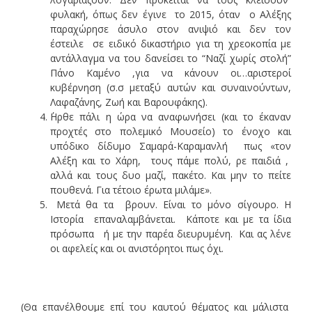
φυλακή, όπως δεν έγινε το 2015, όταν ο Αλέξης
παραχώρησε άσυλο στον ανιψιό και δεν τον
έστειλε σε ειδικό δικαστήριο για τη χρεοκοπία με
αντάλλαγμα να του δανείσει το “Ναζί χωρίς στολή”
Πάνο Καμένο ,για να κάνουν οι…αριστεροί
κυβέρνηση (σ.σ μεταξύ αυτών και συναινούντων,
Λαφαζάνης, Ζωή και Βαρουφάκης).
΄Ηρθε πάλι η ώρα να αναφωνήσει (και το έκαναν
προχτές στο πολεμικό Μουσείο) το ένοχο και
υπόδικο δίδυμο Σαμαρά-Καραμανλή πως «τον
Αλέξη και το Χάρη, τους πάμε πολύ, ρε παιδιά ,
αλλά και τους δυο μαζί, πακέτο. Και μην το πείτε
πουθενά. Για τέτοιο έρωτα μιλάμε».
Μετά θα τα βρουν. Είναι το μόνο σίγουρο. Η
Ιστορία επαναλαμβάνεται. Κάποτε και με τα ίδια
πρόσωπα ή με την παρέα διευρυμένη. Και ας λένε
οι αφελείς και οι ανιστόρητοι πως όχι.
(Θα επανέλθουμε επί του καυτού θέματος και μάλιστα