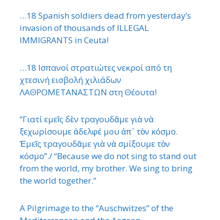
…18 Spanish soldiers dead from yesterday’s
invasion of thousands of ILLEGAL
IMMIGRANTS in Ceuta!
…18 Ισπανοί στρατιώτες νεκροί από τη
χτεσινή εισβολή χιλιάδων
ΛΑΘΡΟΜΕΤΑΝΑΣΤΩΝ στη Θέουτα!
“Γιατί εμεῖς δὲν τραγουδᾶμε γιὰ νὰ
ξεχωρίσουμε ἀδελφέ μου ἀπ᾿ τὸν κόσμο.
Ἐμεῖς τραγουδᾶμε γιὰ νὰ σμίξουμε τὸν
κόσμο”./ “Because we do not sing to stand out
from the world, my brother. We sing to bring
the world together.”
A Pilgrimage to the “Auschwitzes” of the