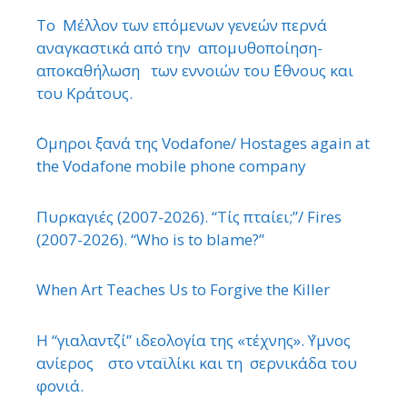
Το Μέλλον των επόμενων γενεών περνά
αναγκαστικά από την απομυθοποίηση-
αποκαθήλωση των εννοιών του ΄Εθνους και
του Κράτους.
΄Ομηροι ξανά της Vodafone/ Hostages again at
the Vodafone mobile phone company
Πυρκαγιές (2007-2026). “Τίς πταίει;”/ Fires
(2007-2026). “Who is to blame?”
When Art Teaches Us to Forgive the Killer
Η “γιαλαντζί” ιδεολογία της «τέχνης». ΄Υμνος
ανίερος στο νταϊλίκι και τη σερνικάδα του
φονιά.