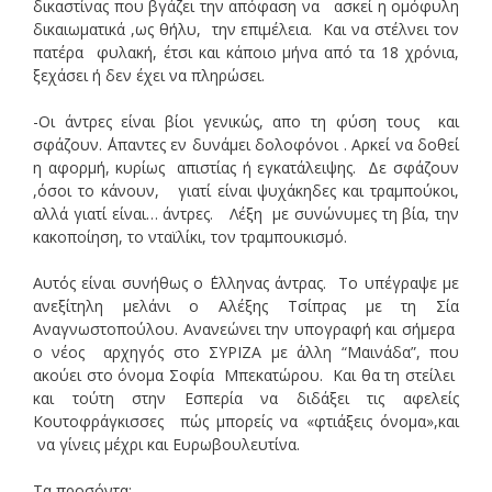
δικαστίνας που βγάζει την απόφαση να ασκεί η ομόφυλη
δικαιωματικά ,ως θήλυ, την επιμέλεια. Και να στέλνει τον
πατέρα φυλακή, έτσι και κάποιο μήνα από τα 18 χρόνια,
ξεχάσει ή δεν έχει να πληρώσει.
-Οι άντρες είναι βίοι γενικώς, απο τη φύση τους και
σφάζουν. ΄Απαντες εν δυνάμει δολοφόνοι . Αρκεί να δοθεί
η αφορμή, κυρίως απιστίας ή εγκατάλειψης. Δε σφάζουν
,όσοι το κάνουν, γιατί είναι ψυχάκηδες και τραμπούκοι,
αλλά γιατί είναι… άντρες. Λέξη με συνώνυμες τη βία, την
κακοποίηση, το νταϊλίκι, τον τραμπουκισμό.
Αυτός είναι συνήθως ο ΄Ελληνας άντρας. Το υπέγραψε με
ανεξίτηλη μελάνι ο Αλέξης Τσίπρας με τη Σία
Αναγνωστοπούλου. Ανανεώνει την υπογραφή και σήμερα
ο νέος αρχηγός στο ΣΥΡΙΖΑ με άλλη “Μαινάδα”, που
ακούει στο όνομα Σοφία Μπεκατώρου. Και θα τη στείλει
και τούτη στην Εσπερία να διδάξει τις αφελείς
Κουτοφράγκισσες πώς μπορείς να «φτιάξεις όνομα»,και
να γίνεις μέχρι και Ευρωβουλευτίνα.
Τα προσόντα: