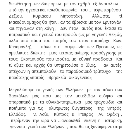
διευθέτηση των διαφορών με τον εχθρό εξ Ανατολών
υπό την ηγεσία και πρωθυπουργία του… πεφωτισμένου
Δεξιού, Κυριάκου Μητσοτάκη. ΄Αλλωστε, τί
Μακεδονομάχος θα ήταν, αν τα έβρισκε με τον Ερντογάν
και πήγαιναν στη Χάγη ; Δεν ήταν αυτός που έκτισε το
πατριωτικό και ηγετικό του προφίλ (ως μη γηγενής Δεξιός,
αλλά από πάσα του πατρός του στον πατριάρχη Κων.
Καραμανλή), πάνω στη συμφωνία των Πρεσπών, ως
αμείλικτος διώκτης μιας τέτοιας ανίερης προσέγγισης με
τους Σκοπιανούς, που ισούται με εθνική προδοσία ; Και
τί αξίες και αρχές θα υπηρετούσε ο ίδιος, αν αυτές
απέχουν ή απεμπολούν το παραδοσιακό τρίπτυχο της
παράταξης «πατρίς – θρησκεία- οικογένεια»;
Μεγαλώσαμε οι γενιές των Ελλήνων με τον πόνο των
δασκάλων μας που μας τον μετέδιδαν ατόφιο και
σπαρακτικό με τα εθνικά-πατριωτικά μας τραγούδια και
ποιήματα για τις αλύτρωτες θυγατέρες της Μητρός
Ελλάδος. Μ. Ασία, Κύπρος, Β. ΄Ηπειρος ,Αν. Θράκη ,
περίμεναν την ώρα να …ανδρωθεί εκείνη η ιστορική,
γενναία γενιά των Ελλήνων , που θα τις ξανάφερνε στην