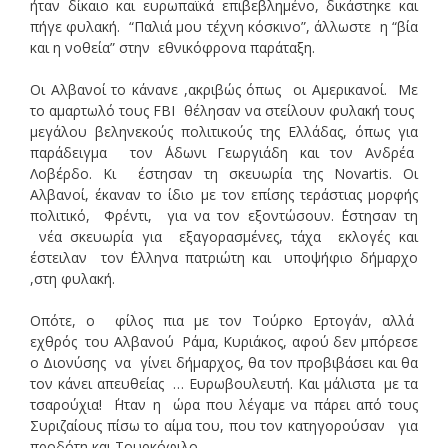
ήταν δίκαιο και ευρωπαϊκά επιβεβλημένο, δικάστηκε και
πήγε φυλακή. “Παλιά μου τέχνη κόσκινο”, άλλωστε η “βία
και η νοθεία” στην εθνικόφρονα παράταξη.
Οι Αλβανοί το κάνανε ,ακριβώς όπως οι Αμερικανοί. Με
το αμαρτωλό τους FBI θέλησαν να στείλουν φυλακή τους
μεγάλου βεληνεκούς πολιτικούς της Ελλάδας, όπως για
παράδειγμα τον ΄Αδωνι Γεωργιάδη και τον Ανδρέα
Λοβέρδο. Κι έστησαν τη σκευωρία της Νovartis. Οι
Αλβανοί, έκαναν το ίδιο με τον επίσης τεράστιας μορφής
πολιτικό, Φρέντι, για να τον εξοντώσουν. ΄Εστησαν τη
νέα σκευωρία για εξαγορασμένες, τάχα εκλογές και
έστειλαν τον ΄Ελληνα πατριώτη και υποψήφιο δήμαρχο
,στη φυλακή.
Οπότε, ο φίλος πια με τον Τούρκο Ερτογάν, αλλά
εχθρός του Αλβανού Ράμα, Κυριάκος, αφού δεν μπόρεσε
ο Διονύσης να γίνει δήμαρχος, θα τον προβιβάσει και θα
τον κάνει απευθείας … Ευρωβουλευτή. Και μάλιστα με τα
τσαρούχια! ΄Ηταν η ώρα που λέγαμε να πάρει από τους
Συριζαίους πίσω το αίμα του, που τον κατηγορούσαν για
προδότη και Τουρκόφιλο.