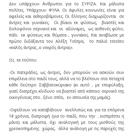
Δεν υπάρχουν ΄Ανθρωποι για το ΣΥΡΙΖΑ. Και μάλιστα
πολίτες. Υπάρχουν ΦΥΛΑ. Οι άφυλες κοινωνίες είναι για
αφελείς και αιθεροβάμονες. Οι ΄Ελληνες διαχωρίζονται σε
άντρες και γυναίκες. Οι βίαιοι εκ φύσεως, βιαστές και
δολοφόνοι σερνικοί και οι αδύναμες, ως ασθενές φύλο,
πάλι εκ φύσεως και θύματα , γυναίκες. Και αναβίωσε με
πρώτο διδάξαντα τον Αλέξη Τσίπρα, το παλιό τσιτάτο
«καλός άντρας ,ο νεκρός άντρας».
Ως εκ τούτου:
-Οι πατεράδες, ως άντρες, δεν μπορούν να ασκούν συν
επιμέλεια στο παιδί τους, αλλά να το βλέπουν στα πεταχτά
κάθε δεύτερο Σαββατοκύριακο (κι αυτό , με επιφύλαξη,
γιατί διατρέχει κίνδυνο να βιαστεί από κάποιο σερνικό της
οικογένειας στο…ξένο σπίτι, εν απουσία της μαμάς).
-Οφείλουν να καταβάλουν ανελλιπώς και για τα επόμενα
18 χρόνια, διατροφή (για το παιδί, που την …εισπράττει η
μάνα) και μάλιστα, όχι αναλογική με τους μισθούς της
χρεοκοπημένης χώρας, άλλα ανάλογη με τις παροχές της