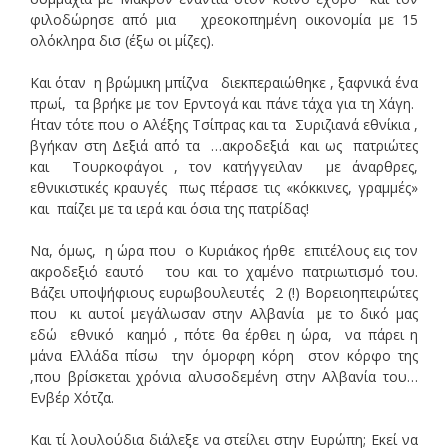
φιλοδώρησε από μια χρεοκοπημένη οικονομία με 15
ολόκληρα δισ (έξω οι μίζες).
Και όταν η βρώμικη μπίζνα διεκπεραιώθηκε , ξαφνικά ένα
πρωί, τα βρήκε με τον Ερντογά και πάνε τάχα για τη Χάγη.
΄Ηταν τότε που ο Αλέξης Τσίπρας και τα Συριζιανά εθνίκια ,
βγήκαν στη Δεξιά από τα …ακροδεξιά και ως πατριώτες
και Τουρκοφάγοι , τον κατήγγειλαν με άναρθρες,
εθνικιστικές κραυγές πως πέρασε τις «κόκκινες, γραμμές»
και παίζει με τα ιερά και όσια της πατρίδας!
Να, όμως, η ώρα που ο Κυριάκος ήρθε επιτέλους εις τον
ακροδεξιό εαυτό του και το χαμένο πατριωτισμό του.
Βάζει υποψήφιους ευρωβουλευτές 2 (!) Βορειοηπειρώτες
που κι αυτοί μεγάλωσαν στην Αλβανία με το δικό μας
εδώ εθνικό καημό , πότε θα έρθει η ώρα, να πάρει η
μάνα Ελλάδα πίσω την όμορφη κόρη στον κόρφο της
,που βρίσκεται χρόνια αλυσοδεμένη στην Αλβανία του…
Ενβέρ Χότζα.
Και τί λουλούδια διάλεξε να στείλει στην Ευρώπη; Εκεί να