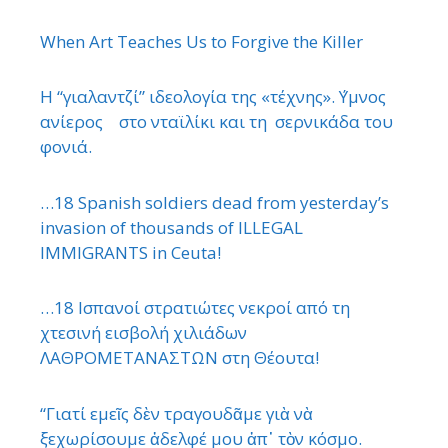
When Art Teaches Us to Forgive the Killer
Η “γιαλαντζί” ιδεολογία της «τέχνης». ΄Υμνος
ανίερος στο νταϊλίκι και τη σερνικάδα του
φονιά.
…18 Spanish soldiers dead from yesterday’s
invasion of thousands of ILLEGAL
IMMIGRANTS in Ceuta!
…18 Ισπανοί στρατιώτες νεκροί από τη
χτεσινή εισβολή χιλιάδων
ΛΑΘΡΟΜΕΤΑΝΑΣΤΩΝ στη Θέουτα!
“Γιατί εμεῖς δὲν τραγουδᾶμε γιὰ νὰ
ξεχωρίσουμε ἀδελφέ μου ἀπ᾿ τὸν κόσμο.