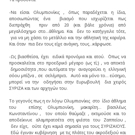
-Να είσαι Ολυμπιονίκις , όπως παραδέχεται η ίδια,
αποσιωπώντας ένα βιασμό που ισχυρίζεται πως
διεπράχθη πριν από 20 (και βάλε χρόνια) από
μεγαλόσχημο στο…άθλημα. Και δεν το κατήγγειλε τότε,
για να μη χάσει το μετάλλιο και την αθλητική της καριέρα.
Και όταν πια δεν τους είχε ανάγκη, τους…κάρφωσε.
-Ως βιασθείσα, έχει ειδικά προνόμια και ατού. ΄Οπως να
προσκαλείται στο προεδρικό μέγαρο (ως τί;) , να αποκτά
δημοσιότητα ,που αυτόματα την αναγορεύει η ελληνική
σόου μπίζνα , σε σελέμπριτι. Αυτό και μόνο το… εύσημο,
μπορεί να την οδηγήσει στην Ευρωβουλή δια χειρός
ΣΥΡΙΖΑ και των αρχηγών του.
Το γεγονός πως η εν λόγω Ολυμπιονίκις στο ίδιο άθλημα
του επίσης Ολυμπιονίκη, μακαρίτη… βασιλέως
Κωνσταντίνου , τον οποίο θαύμαζε , εκτιμούσε και το
αποδείκνυε αλαμπρατσέτα στη φιέστα του Ζαππείου ,
δεν είχε, ούτε έχει καμιά σημασία για τους ΣΥΡΙΖΑΙΟΥΣ.
Εδώ έγιναν κυβέρνηση με τις πλάτες του ακροδεξιού και