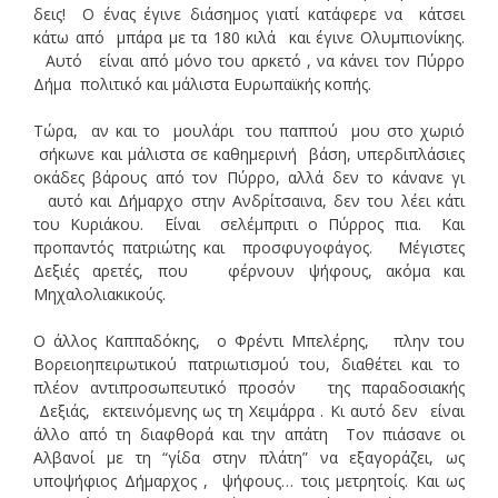
δεις! Ο ένας έγινε διάσημος γιατί κατάφερε να κάτσει
κάτω από μπάρα με τα 180 κιλά και έγινε Ολυμπιονίκης.
Αυτό είναι από μόνο του αρκετό , να κάνει τον Πύρρο
Δήμα πολιτικό και μάλιστα Ευρωπαϊκής κοπής.
Τώρα, αν και το μουλάρι του παππού μου στο χωριό
σήκωνε και μάλιστα σε καθημερινή βάση, υπερδιπλάσιες
οκάδες βάρους από τον Πύρρο, αλλά δεν το κάνανε γι
αυτό και Δήμαρχο στην Ανδρίτσαινα, δεν του λέει κάτι
του Κυριάκου. Είναι σελέμπριτι ο Πύρρος πια. Και
προπαντός πατριώτης και προσφυγοφάγος. Μέγιστες
Δεξιές αρετές, που φέρνουν ψήφους, ακόμα και
Μηχαλολιακικούς.
Ο άλλος Καππαδόκης, ο Φρέντι Μπελέρης, πλην του
Βορειοηπειρωτικού πατριωτισμού του, διαθέτει και το
πλέον αντιπροσωπευτικό προσόν της παραδοσιακής
Δεξιάς, εκτεινόμενης ως τη Χειμάρρα . Κι αυτό δεν είναι
άλλο από τη διαφθορά και την απάτη Τον πιάσανε οι
Αλβανοί με τη “γίδα στην πλάτη” να εξαγοράζει, ως
υποψήφιος Δήμαρχος , ψήφους… τοις μετρητοίς. Και ως