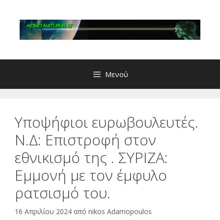
Μετάβαση
σε
περιεχόμενο
Μενού
Υποψήφιοι ευρωβουλευτές.
Ν.Δ: Επιστροφή στον
εθνικισμό της . ΣΥΡΙΖΑ:
Εμμονή με τον έμφυλο
ρατσισμό του.
16 Απριλίου 2024
από
nikos Adamopoulos