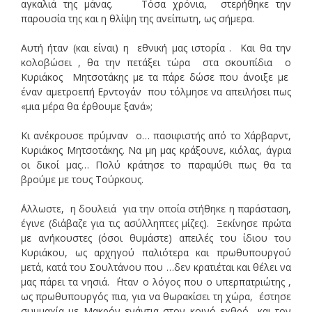
αγκαλιά της μάνας. Τόσα χρόνια, στερήθηκε την
παρουσία της και η θλίψη της ανείπωτη, ως σήμερα.
Αυτή ήταν (και είναι) η εθνική μας ιστορία . Και θα την
κολοβώσει , θα την πετάξει τώρα στα σκουπίδια ο
Κυριάκος Μητσοτάκης με τα πάρε δώσε που άνοιξε με
έναν αμετροεπή Ερντογάν που τόλμησε να απειλήσει πως
«μια μέρα θα έρθουμε ξανά»;
Κι ανέκρουσε πρύμναν ο… πασιφιστής από το Χάρβαρντ,
Κυριάκος Μητσοτάκης. Να μη μας κράξουνε, κιόλας, άγρια
οι δικοί μας… Πολύ κράτησε το παραμύθι πως θα τα
βρούμε με τους Τούρκους.
΄Αλλωστε, η δουλειά για την οποία στήθηκε η παράσταση,
έγινε (διάβαζε για τις ασύλληπτες μίζες). Ξεκίνησε πρώτα
με ανήκουστες (όσοι θυμάστε) απειλές του ίδιου του
Κυριάκου, ως αρχηγού παλιότερα και πρωθυπουργού
μετά, κατά του Σουλτάνου που …δεν κρατιέται και θέλει να
μας πάρει τα νησιά. ΄Ηταν ο λόγος που ο υπερπατριώτης ,
ως πρωθυπουργός πια, για να θωρακίσει τη χώρα, έστησε
συμμαχία με Μακρόν ενάντια στον κοινό εχθρό και τον