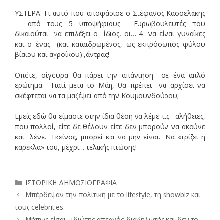
ΥΣΤΕΡΑ. Γι αυτό που αποφάσισε ο Στέφανος Κασσελάκης
από τους 5 υποψήφιους Ευρωβουλευτές που
δικαιούται να επιλέξει ο ίδιος, οι… 4 να είναι γυναίκες
και ο ένας (και καταϊδρωμένος, ως εκπρόσωπος φύλου
βίαιου και αγροίκου) ,άντρας!
Οπότε, σίγουρα θα πάρει την απάντηση σε ένα απλό
ερώτημα. Γιατί μετά το Μάη, θα πρέπει να αρχίσει να
σκέφτεται να τα μαζέψει από την Κουμουνδούρου;
Εμείς εδώ θα είμαστε στην ίδια θέση να λέμε τις αλήθειες,
που πολλοί, είτε δε θέλουν είτε δεν μπορούν να ακούνε
και λένε. Εκείνος, μπορεί και να μην είναι. Να «τρίζει η
καρέκλα» του, μέχρι… τελικής πτώσης!
Κατηγορίες
ΙΣΤΟΡΙΚΗ ΔΗΜΟΣΙΟΓΡΑΦΙΑ
Μπέρδεψαν την πολιτική με το lifestyle, τη showbiz και
τους celebrities.
Μήπως είσαι…ιδιώτης απεργός-διαδηλωτής και δεν το