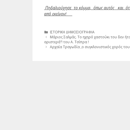
Πηδαλιούχησε το κόμμα, όπως αυτός και ότα
από εκείνον!
Κατηγορίες
ΙΣΤΟΡΙΚΗ ΔΗΜΟΣΙΟΓΡΑΦΙΑ
Μάριος Σαλμάς. Το ηχηρό χαστούκι του δεν ήτα
αριστερά”! του Α. Τσίπρα !
Αρχαία Τραγωδία ,ο συγκλονιστικός χορός το