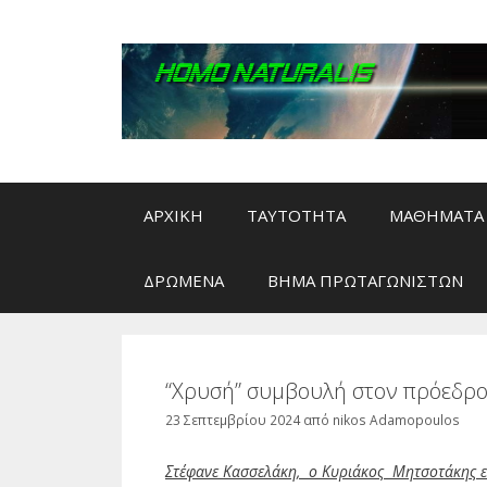
Μετάβαση
σε
περιεχόμενο
ΑΡΧΙΚΗ
ΤΑΥΤΟΤΗΤΑ
ΜΑΘΗΜΑΤΑ 
ΔΡΩΜΕΝΑ
ΒΗΜΑ ΠΡΩΤΑΓΩΝΙΣΤΩΝ
“Χρυσή” συμβουλή στον πρόεδρο
23 Σεπτεμβρίου 2024
από
nikos Adamopoulos
Στέφανε Κασσελάκη, ο Κυριάκος Μητσοτάκης εί