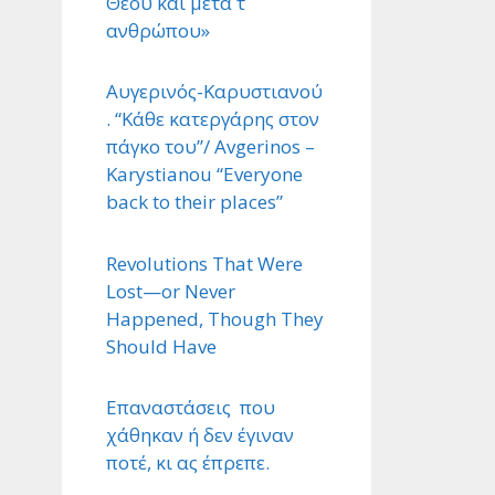
Θεού και μετά τ ΄
ανθρώπου»
Αυγερινός-Καρυστιανού
. “Κάθε κατεργάρης στον
πάγκο του”/ Avgerinos –
Karystianou “Εveryone
back to their places”
Revolutions That Were
Lost—or Never
Happened, Though They
Should Have
Επαναστάσεις που
χάθηκαν ή δεν έγιναν
ποτέ, κι ας έπρεπε.