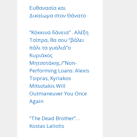
Ευθανασία και
Δικαίωμα στον Θάνατο
“Κόκκινα δάνεια” . Αλέξη
Τσίπρα, θα σου “βάλει
πάλι τα γυαλιά”ο
Κυριάκος
Μητσοτάκης./”Non-
Performing Loans: Alexis
Tsipras, Kyriakos
Mitsotakis Will
Outmaneuver You Once
Again
“The Dead Brother”…
Kostas Laliotis