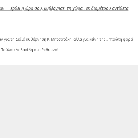
ν έρθει η ώρα σου, κυβέρνησε τη χώρα…εκ διαμέτρου αντίθετα
ν για τη Δεξιά κυβέρνηση Κ. Μητσοτάκη, αλλά για κείνη της… “πρώτη φορά
υ Παύλου Ασλανίδη στο Ρέθυμνο!