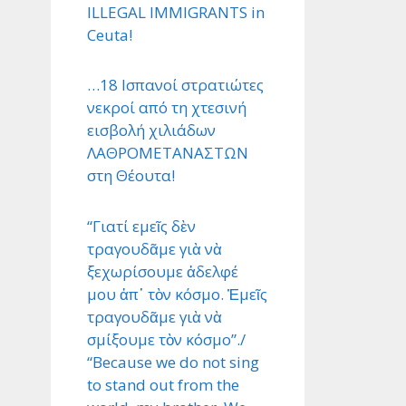
ILLEGAL IMMIGRANTS in
Ceuta!
…18 Ισπανοί στρατιώτες
νεκροί από τη χτεσινή
εισβολή χιλιάδων
ΛΑΘΡΟΜΕΤΑΝΑΣΤΩΝ
στη Θέουτα!
“Γιατί εμεῖς δὲν
τραγουδᾶμε γιὰ νὰ
ξεχωρίσουμε ἀδελφέ
μου ἀπ᾿ τὸν κόσμο. Ἐμεῖς
τραγουδᾶμε γιὰ νὰ
σμίξουμε τὸν κόσμο”./
“Because we do not sing
to stand out from the