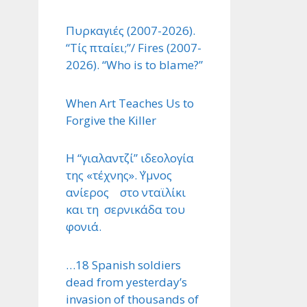
Πυρκαγιές (2007-2026).
“Τίς πταίει;”/ Fires (2007-
2026). “Who is to blame?”
When Art Teaches Us to
Forgive the Killer
Η “γιαλαντζί” ιδεολογία
της «τέχνης». ΄Υμνος
ανίερος στο νταϊλίκι
και τη σερνικάδα του
φονιά.
…18 Spanish soldiers
dead from yesterday’s
invasion of thousands of