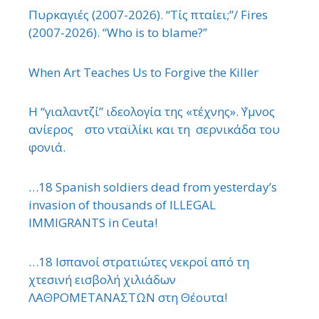
Πυρκαγιές (2007-2026). “Τίς πταίει;”/ Fires
(2007-2026). “Who is to blame?”
When Art Teaches Us to Forgive the Killer
Η “γιαλαντζί” ιδεολογία της «τέχνης». ΄Υμνος
ανίερος στο νταϊλίκι και τη σερνικάδα του
φονιά.
…18 Spanish soldiers dead from yesterday’s
invasion of thousands of ILLEGAL
IMMIGRANTS in Ceuta!
…18 Ισπανοί στρατιώτες νεκροί από τη
χτεσινή εισβολή χιλιάδων
ΛΑΘΡΟΜΕΤΑΝΑΣΤΩΝ στη Θέουτα!