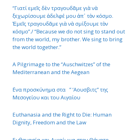
“Γιατί εμεῖς δὲν τραγουδᾶμε γιὰ νὰ
ξεχωρίσουμε ἀδελφέ μου ἀπ᾿ τὸν κόσμο.
Ἐμεῖς τραγουδᾶμε γιὰ νὰ σμίξουμε τὸν
κόσμο”./ “Because we do not sing to stand out
from the world, my brother. We sing to bring
the world together.”
A Pilgrimage to the “Auschwitzes” of the
Mediterranean and the Aegean
΄Ενα προσκύνημα στα ” ‘Αουσβιτς” της
Μεσογείου και του Αιγαίου
Euthanasia and the Right to Die: Human
Dignity, Freedom and the Law
Ευθανασία και Δικαίωμα στον Θάνατο