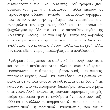
συνειδητοποιημένοι κομμουνιστές, “σύντροφοι» ,που
αγωνίστηκαν για την επανάσταση, αλλά έπεσαν οι
περισσότεροι θύματα εντελώς παρανοϊκών αφορμών,
που οφείλονταν στην αγριότητα του χαρακτήρα, την
ανασφάλεια, την καχυποψία, αλλά και τα προσωπικά,
ψυχολογικά προβλήματα του «πατερούλη», ηγέτη της
Σοβιετικής Ρωσίας. (Για τον Ενβέρ Χότζα της Αλβανίας
υπάρχει μια ιδιαιτερότητα, μια ιδιομορφία στα δικά του
εγκλήματα, που κι αυτά υπήρξαν πολλά και ειδεχθή, αλλά
δεν είναι εδώ ο χώρος κατάλληλος να τα αναλύσουμε).
Εγκλήματα όμως ,όπως τα σταλινικά δε συνέβησαν ποτέ
και σε καμιά περίπτωση στα υπόλοιπα “ανατολικά κράτη”.
Προσαγωγές, φυλακίσεις, βασανισμοί, εκτοπίσεις,
παρακολουθήσεις, αλλά και εκτελέσεις ανθρώπων και
μάλιστα σε κάποια απ΄αυτά τα καθεστώτα άνευ δίκης ή με
καταδίκες από «εντεταλμένα» δικαστήρια, αναμφισβήτητα
υπάρχουν. Αλλά, εκείνες τις πράγματι ταραγμένες εποχές,
ακόμα χειρότερα ήταν τα εγκλήματα όχι μόνο των Ναζί,
αλλά και των άλλων αντικομμουνιστών στην Ευρώπη, των
καπιταλιστικών ή φασιστικών καθεστώτων, σαν εκείνα