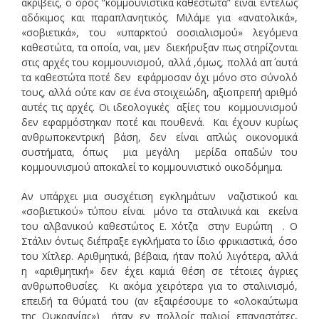
ακριβείς, ο όρος “κομμουνιστικά καθεστώτα” είναι εντελώς
αδόκιμος και παραπλανητικός. Μιλάμε για «ανατολικά»,
«σοβιετικά», του «υπαρκτού σοσιαλισμού» λεγόμενα
καθεστώτα, τα οποία, ναι, μεν διεκήρυξαν πως στηρίζονται
στις αρχές του κομμουνισμού, αλλά ,όμως, πολλά απ΄ αυτά
τα καθεστώτα ποτέ δεν εφάρμοσαν όχι μόνο στο σύνολό
τους, αλλά ούτε καν σε ένα στοιχειώδη, αξιοπρεπή αριθμό
αυτές τις αρχές. Οι ιδεολογικές αξίες του κομμουνισμού
δεν εφαρμόστηκαν ποτέ και πουθενά. Και έχουν κυρίως
ανθρωποκεντρική βάση, δεν είναι απλώς οικονομικά
συστήματα, όπως μια μεγάλη μερίδα οπαδών του
κομμουνισμού αποκαλεί το κομμουνιστικό οικοδόμημα.
Αν υπάρχει μια συσχέτιση εγκλημάτων ναζιστικού και
«σοβιετικού» τύπου είναι μόνο τα σταλινικά και εκείνα
του αλβανικού καθεστώτος Ε. Χότζα στην Ευρώπη . Ο
Στάλιν όντως διέπραξε εγκλήματα το ίδιο φρικιαστικά, όσο
του Χίτλερ. Αριθμητικά, βέβαια, ήταν πολύ λιγότερα, αλλά
η «αριθμητική» δεν έχει καμιά θέση σε τέτοιες άγριες
ανθρωποθυσίες. Κι ακόμα χειρότερα για το σταλινισμό,
επειδή τα θύματά του (αν εξαιρέσουμε το «ολοκαύτωμα
της Ουκρανίας») ήταν εν πολλοίς παλιοί επαναστάτες,