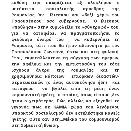
ευθύνη την επωμίζεται εξ ολοκλήρου ο
μετέπειτα …σοσιαλιστής πρόεδρος της
Ρουμανίας ΄Ιον Ιλιέσκου και «δεξί χέρι» του
Τσαουσέσκου, όσο κυβερνούσε. Ο Ιλιέσκου
«πούλησε» στην κυριολεξία το «σύντροφό» του,
για να καταφέρει να πραγματοποιήσει το
φιλόδοξο όνειρό του , να κυβερνήσει τη
Ρουμανία, κάτι που θα ήταν αδιανόητο με τον
Τσαουσέσκου ζωντανό, έστω και στη φυλακή.
΄Ετσι, εκμεταλλεύτηκε τη σύγχυση των ημερών,
την αφέλεια και την εμπιστοσύνη του τότε
ισχυρού άντρα της Ρουμανίας και τη
χρησιμοθηρία κάποιων επίορκων δικαστών-
στρατιωτικών (ο ένας αυτοκτόνησε ήδη) και
κατάφερε να βγάλει από τη μέση έναν
κομμουνιστή ηγέτη, ο οποίος, όπως είπαμε ,δεν
ήταν ο χειρότερος. Πώς αλλιώς να εξηγηθεί το
γεγονός πως σε ΚΑΜΙΑ χώρα του λεγόμενου
υπαρκτού σοσιαλισμού δεν εκτελέστηκε κανείς
ηγέτης; Ούτε καν στη…Μέκκα του κομμουνισμού
στη Σοβιετική ΄Ενωση.