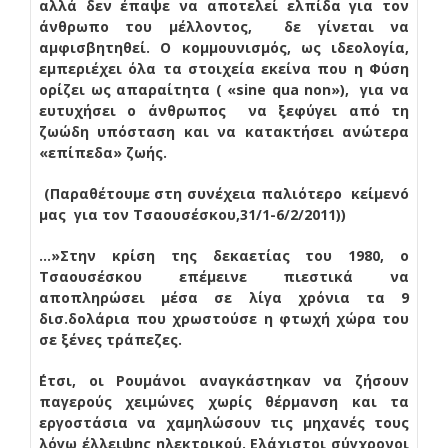
αλλά δεν έπαψε να αποτελεί ελπίδα για τον
άνθρωπο του μέλλοντος, δε γίνεται να
αμφισβητηθεί. Ο κομμουνισμός, ως ιδεολογία,
εμπεριέχει όλα τα στοιχεία εκείνα που η Φύση
ορίζει ως απαραίτητα ( «sine qua non»), για να
ευτυχήσει ο άνθρωπος να ξεφύγει από τη
ζωώδη υπόσταση και να κατακτήσει ανώτερα
«επίπεδα» ζωής.
(Παραθέτουμε στη συνέχεια παλιότερο κείμενó
μας για τον Τσαουσέσκου,31/1-6/2/2011))
…»Στην κρίση της δεκαετίας του 1980, ο
Τσαουσέσκου επέμεινε πιεστικά να
αποπληρώσει μέσα σε λίγα χρόνια τα 9
δισ.δολάρια που χρωστούσε η φτωχή χώρα του
σε ξένες τράπεζες.
΄Ετσι, οι Ρουμάνοι αναγκάστηκαν να ζήσουν
παγερούς χειμώνες χωρίς θέρμανση και τα
εργοστάσια να χαμηλώσουν τις μηχανές τους
λόγω έλλειψης ηλεκτρικού. Ελάχιστοι σύγχρονοι