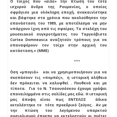
Ο τοίχος που «είδε» την πτώση του τότε
ισχυρού άνδρα της Ρουμανίας, ο οποίος
σφράγισε μια ολόκληρη εποχή, ανακαινίστηκε
και βάφτηκε στα χρόνια που ακολούθησαν την
επανάσταση του 1989, με αποτέλεσμα να μην
υπάρχουν ίχνη από τις σφαίρες. Τα στελέχη του
μουσειακού συγκροτήματος του Ταργκόβιστε
Curtea Domneasca αναζητούν τρόπους για να
επαναφέρουν τον τοίχο στην αρχική του
κατάσταση.» (ΜΜΕ)
***
΄Οση «μπογιά» και να χρησιμοποιήσουν για να
σκεπάσουν τις «πομπές», η ιστορική αλήθεια
δεν πρόκειται να καλυφθεί . Πουθενά και με
τίποτα. Για το Ν. Τσαουσέσκου έχουμε γράψει
επανειλημμένα στις σελίδες μας εδώ. Η ιστορική
μας άποψη είναι πως ΕΝΤΕΛΩΣ άδικα
εκτελέστηκε το τότε προεδρικό ζεύγος. Αν με
την πτώση του λεγόμενου υπαρκτού
σοσιαλισμού έπρεπε να εκτελεστούν οι ηγέτες