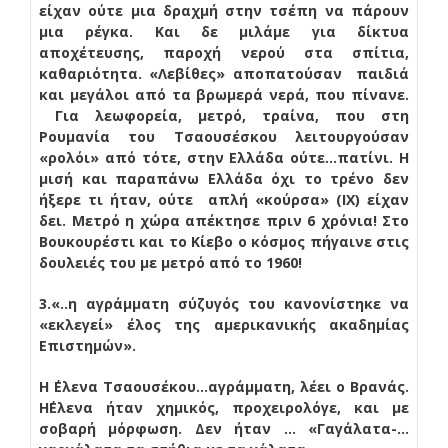
είχαν ούτε μια δραχμή στην τσέπη να πάρουν
μια ρέγκα. Και δε μιλάμε για δίκτυα
αποχέτευσης, παροχή νερού στα σπίτια,
καθαριότητα. «Λεβίθες» αποπατούσαν παιδιά
και μεγάλοι από τα βρωμερά νερά, που πίνανε.
Για λεωφορεία, μετρό, τραίνα, που στη
Ρουμανία του Τσαουσέσκου λειτουργούσαν
«ρολόι» από τότε, στην Ελλάδα ούτε…πατίνι. Η
μισή και παραπάνω Ελλάδα όχι το τρένο δεν
ήξερε τι ήταν, ούτε απλή «κούρσα» (ΙΧ) είχαν
δει. Μετρό η χώρα απέκτησε πριν 6 χρόνια! Στο
Βουκουρέστι και το Κίεβο ο κόσμος πήγαινε στις
δουλειές του με μετρό από το 1960!
3.«..η αγράμματη σύζυγός του κανονίστηκε να
«εκλεγεί» έλος της αμερικανικής ακαδημίας
Επιστημών».
Η ΄Ελενα Τσαουσέκου…αγράμματη, λέει ο Βρανάς.
Η΄Ελενα ήταν χημικός, προχειρολόγε, και με
σοβαρή μόρφωση. Δεν ήταν … «Γαγάλατα-…