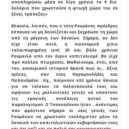
αποπληρώσει μέσα σε λίγα χρόνια τα 9 δισ.
δολάρια που χρωστούσε η φτωχή χώρα του σε
ξένες τράπεζες»
Βλακεία, λοιπόν, που ο τότε Ρουμάνος πρόεδρος
έσπευσε να μη δανείζεται και ξεχρέωσε τη χώρα
από τη μέγγενη των δανείων. Σήμερα, αν δεν
είχε γίνει αυτό, η οικονομικά χιλιο
ταλαιπωρημένη (επί 20 και βάλε χρόνια)
Ρουμανία από τον άγριο καπιταλισμό ,θα είχε
προ πολλού πτωχεύσει. Μαθαίνουμε, έτσι, από
τον…ευκαιριακό ιστορικό Βρανά πως οι… άξιοι
ηγήτες, σαν τους Καραμανλήδες και
Παπανδρέου πχ., παίρνουν επί χρόνια δάνεια
για να ταϊσουν τα πελατόσκυλά τους και
αφήνουν τις μελλοντικές γενιές να υποστούν
τις τραγικές συνέπειες αυτού του
παραλογισμού. Ο Τσαουσέσκου ήταν …ανέντιμος
που φρόντισε σήμερα οι νέες γενιές των
Ρουμάνων να χρωστούν τουλάχιστον μόνο τα
δανεικά των καπιταλιστικών κυβερνήσεών τους
και όχι μαζί και τα παλιά της κομμουνιστικής.