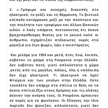
2. «..Τρόφιμα και συνεχείς διακοπές στο
ηλεκτρικό, το γκάζι και τη θέρμανση. Το βιοτικό
επίπεδο κατέρρευσε μαζί με την ποσότητα και
την ποιότητα των τροφίμων και άλλων βασικών
ειδών. ο λαός υπέμενε, πιστεύοντας ότι έκανε
βραχυπρόθεσμες θυσίες για το γενικό καλό. οι
άνθρωποι σχημάτιζαν ατέλειωτες ουρές στα
μαγαζιά για λίγο ψωμί», λέει ο ανιστόρητος.
Και μιλάμε για 1950 και μετά, έτσι; Ενώ, λοιπόν,
κοβόταν το ρεύμα στη Ρουμανία στην Ελλάδα
δεν κοβόταν ποτέ, γιατί απλούστατα η χώρα
,εκτός από τις μεγάλες πόλεις, όλη η υπόλοιπη
δεν είχε ηλεκτρικό. Τι ηλεκτρικό να έχει!
Φτώχεια και των γονέων στην Ελλάδα. Ούτε
τουαλέτα δεν υπήρχε στα σπίτια (ο θεός να τα
έκανε σπίτια).΄Εξω στους δρόμους και τις αλάνες
έκαναν την ανάγκη τους. Οι Ρουμάνοι έμπαιναν
σε ουρές για να ψωνίσουν. Οι ΄Ελληνες την ίδια
περίοδο δεν ψώνιζαν, απλούστατα, γιατί δεν