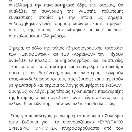
αντάλλαγμα την πανεπιστημιακή έδρα της Ιστορίας, θα
αναλάβει τη συγγραφή της γνωστής, πολύτομης
εθνικιστικής Ιστορίας με την οποία ως σήμερα
γαλουχήθηκαν γενιές συμπατριωτών μας και τις στρεβλές
απόψεις της οποίας ενστερνίστηκαν οι κατά καιρούς
αποκαλούμενοι «Ελληνάρες».
Σήμερα, το ρόλο της παλιάς «δημοσιογραφικής ιστορίας»
των «Ξενοφώντων» και των «Αρριανών» την έχουν
αναλάβει εν πολλοίς οι δημοσιογράφοι και δυστυχώς,
και κάποιοι από ιδιότητα και επάγγελμα ιστορικοί,οι
οποίοι με την ίδια άνεση, όπως οι παλιότεροι, εκχωρούν
τους «κονδυλοφόρους» τους στις εξουσίες και υπηρετούν
με φανατισμό και ακρισία τα λογής συμφέροντα εκείνων .
Συνήθως, οι λόγοι μιας τέτοιας εγκληματικής παραχάραξης
της Ιστορίας, όπως συνέβαινε πάντα, είναι οικονομικοί ή
άλλων ιδιωτικών συμφερόντων ,αλλά και ιδεοληψιών,
΄Ετσι, για παράδειγμα, με αφορμή το πρόσφατο Συνέδριο
στην Εσθονία για το επονομαζόμενο «ΕΥΡΩΠΑΪΚΟ
ΣΥΝΕΔΡΙΟ ΜΝΗΜΗΣ», πληροφορούμαστε από τον