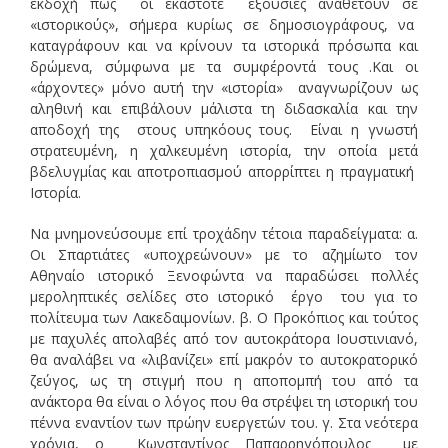
εκδοχή πως οι εκάστοτε εξουσίες αναθέτουν σε
«ιστορικούς», σήμερα κυρίως σε δημοσιογράφους, να
καταγράφουν και να κρίνουν τα ιστορικά πρόσωπα και
δρώμενα, σύμφωνα με τα συμφέροντά τους .Και οι
«άρχοντες» μόνο αυτή την «ιστορία» αναγνωρίζουν ως
αληθινή και επιβάλουν μάλιστα τη διδασκαλία και την
αποδοχή της στους υπηκόους τους. Είναι η γνωστή
στρατευμένη, η χαλκευμένη ιστορία, την οποία μετά
βδελυγμίας και αποτροπιασμού απορρίπτει η πραγματική
Ιστορία.
Να μνημονεύσουμε επί τροχάδην τέτοια παραδείγματα: α.
Οι Σπαρτιάτες «υποχρεώνουν» με το αζημίωτο τον
Αθηναίο ιστορικό Ξενοφώντα να παραδώσει πολλές
μεροληπτικές σελίδες στο ιστορικό έργο του για το
πολίτευμα των Λακεδαιμονίων. β. Ο Προκόπιος και τούτος
με παχυλές απολαβές από τον αυτοκράτορα Ιουστινιανό,
θα αναλάβει να «λιβανίζει» επί μακρόν το αυτοκρατορικό
ζεύγος, ως τη στιγμή που η αποπομπή του από τα
ανάκτορα θα είναι ο λόγος που θα στρέψει τη ιστορική του
πέννα εναντίον των πρώην ευεργετών του. γ. Στα νεότερα
χρόνια, ο Κωνσταντίνος Παπαρρηγόπουλος με