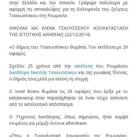
στην Ελλάδα και την Ισπανία. Γράφαμε παλιότερα με
αφορμή τις αποκαλύψεις για τη δολοφονία του ζεύγους
Τσαουσέσκου στη Ρουμανία
ΝΙΚΟΛΑΕ ΚΑΙ ΕΛΕΝΑ ΤΣΑΟΥΣΕΣΚΟΥ. ΑΠΟΚΑΤΑΣΤΑΣΗ
ΤΗΣ ΙΣΤΟΤΙΚΗΣ ΑΛΗΘΕΙΑΣ (22/12/2014)
«Ο δήμιος του Τσαουσέσκου θυμάται: Τον εκτέλεσα με 29
σφαίρες
Σχεδόν 25 χρόνια από την
εκτέλεση
του Ρουμάνου
δικτάτορα
Νικολάε Τσαουσέσκου
και της γυναίκας Έλενας,
ο δήμιός τους μιλά για εκείνη τη στιγμή.
Ο Ionel Boeru θυμάται τις 29 σφαίρες που έριξε με το
καλάσνικοφ όταν παρατάχθηκαν σε έναν τοίχο απέναντι
από το εκτελεστικό απόσπασμα.
Ο 71χρονος δικτάτορας, όπως σημειώνει, ήταν κομψά
ντυμένος και μύριζε έντονα aftershave.
«Ζήτω η Σοσιαλιστική Δημοκρατία της Ρουμανίας,