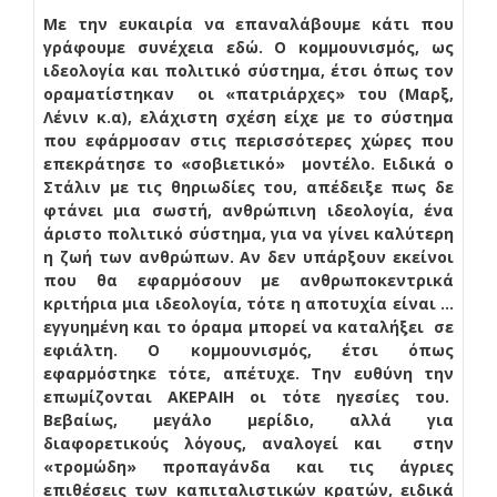
Με την ευκαιρία να επαναλάβουμε κάτι που
γράφουμε συνέχεια εδώ. Ο κομμουνισμός, ως
ιδεολογία και πολιτικό σύστημα, έτσι όπως τον
οραματίστηκαν οι «πατριάρχες» του (Μαρξ,
Λένιν κ.α), ελάχιστη σχέση είχε με το σύστημα
που εφάρμοσαν στις περισσότερες χώρες που
επεκράτησε το «σοβιετικό» μοντέλο. Ειδικά ο
Στάλιν με τις θηριωδίες του, απέδειξε πως δε
φτάνει μια σωστή, ανθρώπινη ιδεολογία, ένα
άριστο πολιτικό σύστημα, για να γίνει καλύτερη
η ζωή των ανθρώπων. Αν δεν υπάρξουν εκείνοι
που θα εφαρμόσουν με ανθρωποκεντρικά
κριτήρια μια ιδεολογία, τότε η αποτυχία είναι …
εγγυημένη και το όραμα μπορεί να καταλήξει σε
εφιάλτη. Ο κομμουνισμός, έτσι όπως
εφαρμόστηκε τότε, απέτυχε. Την ευθύνη την
επωμίζονται ΑΚΕΡΑΙΗ οι τότε ηγεσίες του.
Βεβαίως, μεγάλο μερίδιο, αλλά για
διαφορετικούς λόγους, αναλογεί και στην
«τρομώδη» προπαγάνδα και τις άγριες
επιθέσεις των καπιταλιστικών κρατών, ειδικά