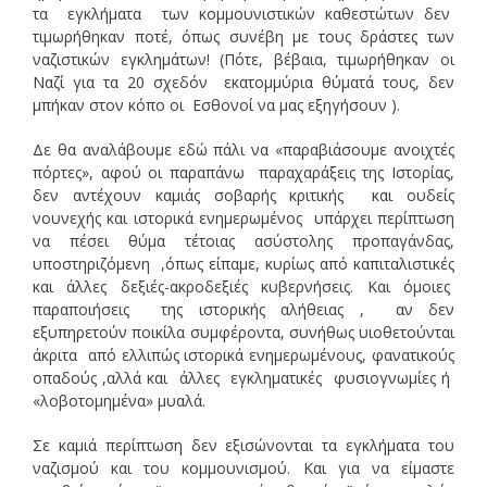
τα εγκλήματα των κομμουνιστικών καθεστώτων δεν
τιμωρήθηκαν ποτέ, όπως συνέβη με τους δράστες των
ναζιστικών εγκλημάτων! (Πότε, βέβαια, τιμωρήθηκαν οι
Ναζί για τα 20 σχεδόν εκατομμύρια θύματά τους, δεν
μπήκαν στον κόπο οι Εσθονοί να μας εξηγήσουν ).
Δε θα αναλάβουμε εδώ πάλι να «παραβιάσουμε ανοιχτές
πόρτες», αφού οι παραπάνω παραχαράξεις της Ιστορίας,
δεν αντέχουν καμιάς σοβαρής κριτικής και ουδείς
νουνεχής και ιστορικά ενημερωμένος υπάρχει περίπτωση
να πέσει θύμα τέτοιας ασύστολης προπαγάνδας,
υποστηριζόμενη ,όπως είπαμε, κυρίως από καπιταλιστικές
και άλλες δεξιές-ακροδεξιές κυβερνήσεις. Και όμοιες
παραποιήσεις της ιστορικής αλήθειας , αν δεν
εξυπηρετούν ποικίλα συμφέροντα, συνήθως υιοθετούνται
άκριτα από ελλιπώς ιστορικά ενημερωμένους, φανατικούς
οπαδούς ,αλλά και άλλες εγκληματικές φυσιογνωμίες ή
«λοβοτομημένα» μυαλά.
Σε καμιά περίπτωση δεν εξισώνονται τα εγκλήματα του
ναζισμού και του κομμουνισμού. Και για να είμαστε