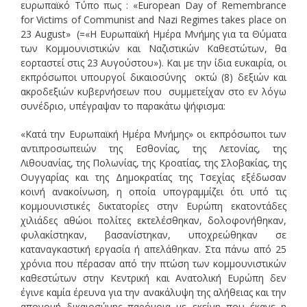
ευρωπαϊκό Τύπο πως : «European Day of Remembrance
for Victims of Communist and Nazi Regimes takes place on
23 August» (=«Η Ευρωπαϊκή Ημέρα Μνήμης για τα Θύματα
των Κομμουνιστικών και Ναζιστικών Καθεστώτων, θα
εορταστεί στις 23 Αυγούστου»). Και με την ίδια ευκαιρία, οι
εκπρόσωποι υπουργοί δικαιοσύνης οκτώ (8) δεξιών και
ακροδεξιών κυβερνήσεων που συμμετείχαν στο εν λόγω
συνέδριο, υπέγραψαν το παρακάτω ψήφισμα:
«Κατά την Ευρωπαϊκή Ημέρα Μνήμης» οι εκπρόσωποι των
αντιπροσωπειών της Εσθονίας, της Λετονίας, της
Λιθουανίας, της Πολωνίας, της Κροατίας, της Σλοβακίας, της
Ουγγαρίας και της Δημοκρατίας της Τσεχίας εξέδωσαν
κοινή ανακοίνωση, η οποία υπογραμμίζει ότι υπό τις
κομμουνιστικές δικτατορίες στην Ευρώπη εκατοντάδες
χιλιάδες αθώοι πολίτες εκτελέσθηκαν, δολοφονήθηκαν,
φυλακίστηκαν, βασανίστηκαν, υποχρεώθηκαν σε
καταναγκαστική εργασία ή απελάθηκαν. Στα πάνω από 25
χρόνια που πέρασαν από την πτώση των κομμουνιστικών
καθεστώτων στην Κεντρική και Ανατολική Ευρώπη δεν
έγινε καμία έρευνα για την ανακάλυψη της αλήθειας και την
απονομή δικαιοσύνης παρόμοια με εκείνη που έκανε η