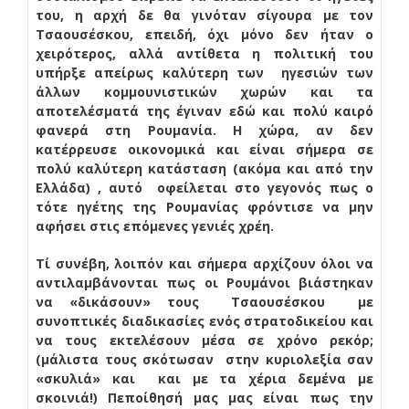
του, η αρχή δε θα γινόταν σίγουρα με τον
Τσαουσέσκου, επειδή, όχι μόνο δεν ήταν ο
χειρότερος, αλλά αντίθετα η πολιτική του
υπήρξε απείρως καλύτερη των ηγεσιών των
άλλων κομμουνιστικών χωρών και τα
αποτελέσματά της έγιναν εδώ και πολύ καιρό
φανερά στη Ρουμανία. Η χώρα, αν δεν
κατέρρευσε οικονομικά και είναι σήμερα σε
πολύ καλύτερη κατάσταση (ακόμα και από την
Ελλάδα) , αυτό οφείλεται στο γεγονός πως ο
τότε ηγέτης της Ρουμανίας φρόντισε να μην
αφήσει στις επόμενες γενιές χρέη.
Τί συνέβη, λοιπόν και σήμερα αρχίζουν όλοι να
αντιλαμβάνονται πως οι Ρουμάνοι βιάστηκαν
να «δικάσουν» τους Τσαουσέσκου με
συνοπτικές διαδικασίες ενός στρατοδικείου και
να τους εκτελέσουν μέσα σε χρόνο ρεκόρ;
(μάλιστα τους σκότωσαν στην κυριολεξία σαν
«σκυλιά» και και με τα χέρια δεμένα με
σκοινιά!) Πεποίθησή μας μας είναι πως την