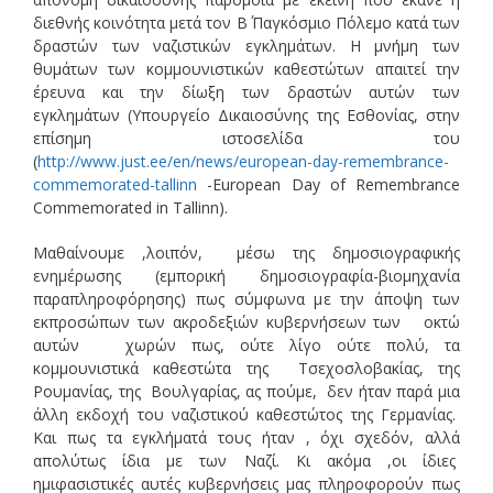
διεθνής κοινότητα μετά τον Β΄ Παγκόσμιο Πόλεμο κατά των
δραστών των ναζιστικών εγκλημάτων. Η μνήμη των
θυμάτων των κομμουνιστικών καθεστώτων απαιτεί την
έρευνα και την δίωξη των δραστών αυτών των
εγκλημάτων (Υπουργείο Δικαιοσύνης της Εσθονίας, στην
επίσημη ιστοσελίδα του
(
http://www.just.ee/en/news/european-day-remembrance-
commemorated-tallinn
-European Day of Remembrance
Commemorated in Tallinn).
Μαθαίνουμε ,λοιπόν, μέσω της δημοσιογραφικής
ενημέρωσης (εμπορική δημοσιογραφία-βιομηχανία
παραπληροφόρησης) πως σύμφωνα με την άποψη των
εκπροσώπων των ακροδεξιών κυβερνήσεων των οκτώ
αυτών χωρών πως, ούτε λίγο ούτε πολύ, τα
κομμουνιστικά καθεστώτα της Τσεχοσλοβακίας, της
Ρουμανίας, της Βουλγαρίας, ας πούμε, δεν ήταν παρά μια
άλλη εκδοχή του ναζιστικού καθεστώτος της Γερμανίας.
Και πως τα εγκλήματά τους ήταν , όχι σχεδόν, αλλά
απολύτως ίδια με των Ναζί. Κι ακόμα ,οι ίδιες
ημιφασιστικές αυτές κυβερνήσεις μας πληροφορούν πως