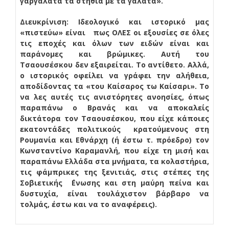
γαργάλατα τα στήθια με τα γάλατα».
Διευκρίνιση: Ιδεολογικό και ιστορικό μας
«πιστεύω» είναι πως ΟΛΕΣ οι εξουσίες σε όλες
τις εποχές και όλων των ειδών είναι και
παράνομες και βρώμικες. Αυτή του
Τσαουσέσκου δεν εξαιρείται. Το αντίθετο. Αλλά,
ο ιστορικός οφείλει να γράφει την αλήθεια,
αποδίδοντας τα «του Καίσαρος τω Καίσαρι». Το
να λες αυτές τις ανιστόρητες ανοησίες, όπως
παραπάνω ο Βρανάς και να αποκαλείς
δικτάτορα τον Τσαουσέσκου, που είχε κάποιες
εκατοντάδες πολιτικούς κρατούμενους στη
Ρουμανία και Εθνάρχη (ή έστω τ. πρόεδρο) τον
Κωνσταντίνο Καραμανλή, που είχε τη μισή και
παραπάνω Ελλάδα στα μνήματα, τα κολαστήρια,
τις φάμπρικες της ξενιτιάς, στις στέπες της
Σοβιετικής ΄Ενωσης και στη μαύρη πείνα και
δυστυχία, είναι τουλάχιστον βάρβαρο να
τολμάς, έστω και να το αναφέρεις).