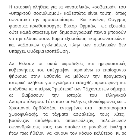
Η ιστορική αλήθεια για τα «ανατολικά», «σοβιετικά», του
«υπαρκτού σοσιαλισμού» καθεστώτα είναι τούτη, όπως
συνοπτικά την προσδιορίσαμε. Και κανένας Ούγγρος
φασίστας πρωθυπουργός Βίκτορ Ορμπάν, ως εξουσία,
ούτε καμιά στρατευμένη δημοσιογραφική πέννα μπορούν
να την αλλοιώσουν. Καμιά εξομοίωση «κομμουνιστικών»
και ναζιστικών εγκλημάτων, πλην των σταλινικών δεν
υπάρχει. Ουδεμία ισοπέδωση .
Αν θέλουν οι οκτώ ακροδεξιές και ημιφασιστικές
κυβερνήσεις που υπέγραψαν παραπάνω το επαίσχυντο
ψήφισμα στην Εσθονία να μάθουν την πραγματική
ιστορική αλήθεια για εγκλήματα ειδεχθή, πρωτοφανή και
απάνθρωπα, απείρως “ηπιότερα” των Τζιχαντιστών σήμερα,
ας διαβάσουν την ιστορία του ελληνικού
Ανταρτοπόλεμου. Τότε που οι ΄Ελληνες εθνικόφρονες και…
Χριστιανοί Ορθόδοξοι, ενταγμένοι στα αποσπάσματα
χωροφυλακής, τα τάγματα ασφαλείας, τους Χίτες,
βασάνιζαν απάνθρωπα, αποκεφάλιζαν, παλούκωναν
συνανθρώπους τους, των οποίων το μοναδικό έγκλημα
ήταν πως ήθελαν να κάνουν τον κόσμο καλύτερο. Κι ας