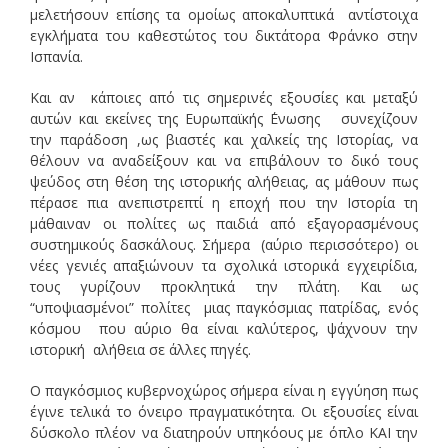
μελετήσουν επίσης τα ομοίως αποκαλυπτικά αντίστοιχα
εγκλήματα του καθεστώτος του δικτάτορα Φράνκο στην
Ισπανία.
Και αν κάποιες από τις σημερινές εξουσίες και μεταξύ
αυτών και εκείνες της Ευρωπαϊκής ΄Ενωσης συνεχίζουν
την παράδοση ,ως βιαστές και χαλκείς της Ιστορίας, να
θέλουν να αναδείξουν και να επιβάλουν το δικό τους
ψεύδος στη θέση της ιστορικής αλήθειας, ας μάθουν πως
πέρασε πια ανεπιστρεπτί η εποχή που την Ιστορία τη
μάθαιναν οι πολίτες ως παιδιά από εξαγορασμένους
συστημικούς δασκάλους. Σήμερα (αύριο περισσότερο) οι
νέες γενιές απαξιώνουν τα σχολικά ιστορικά εγχειρίδια,
τους γυρίζουν προκλητικά την πλάτη. Και ως
“υποψιασμένοι” πολίτες μιας παγκόσμιας πατρίδας, ενός
κόσμου που αύριο θα είναι καλύτερος, ψάχνουν την
ιστορική αλήθεια σε άλλες πηγές.
Ο παγκόσμιος κυβερνοχώρος σήμερα είναι η εγγύηση πως
έγινε τελικά το όνειρο πραγματικότητα. Οι εξουσίες είναι
δύσκολο πλέον να διατηρούν υπηκόους με όπλο ΚΑΙ την