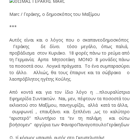
Marc / Γεράκης, ο δημοσκόπος του Μαξίμου
***
Αυτός είναι και ο λόγος που ο σκαπανεοδημοσκόπος
Γεράκης δε δίνει τόσο μεγάλο, όπως παλιά,
προβάδισμα στον Κυριάκο. 18 φορές πάνω το ρεύμα από
τη Γερμανία; ΄Αρπα Μητσοτάκη ΜΟΝΟ 8 μονάδες πάνω
τα ποσοστά σου. Λογικά πράγματα. Το ένα συμπαρασύρει
το άλλο. Αλλιώς, θα τους έπαιρνε και τα σώβρακα ο
λαοπρόβλητος ηγέτης Κούλης.
Από κοντά και για τον ίδιο λόγο η …πλουραλίστρια
Εφημερίδα Συντακτών. Ναι, μεν, πέφτουν τα ποσοστά του
εκλεκτού στο Μαξίμου, πανηγυρίζει, αλλά κατά τα άλλα,
συμφωνεί , επαυξάνει και .ξεπλένει ,ως το καλύτερο
“αριστερό” πλυντήριο τα “εν τη παλάμη και ούτω
βοήσομεν” αργύρια των ΦαναροΠαναγοπουλοΓεράκηδων
Ω, τί κόσμος μπαμπά, αυτός στο Γκεμπελιστάν!