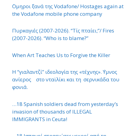
΄Ομηροι ξανά της Vodafone/ Hostages again at
the Vodafone mobile phone company
Πυρκαγιές (2007-2026). “Τίς πταίει;”/ Fires
(2007-2026). “Who is to blame?”
When Art Teaches Us to Forgive the Killer
Η “γιαλαντζί” ιδεολογία της «τέχνης». ΄Υμνος
ανίερος στο νταϊλίκι και τη σερνικάδα του
φονιά.
…18 Spanish soldiers dead from yesterday’s
invasion of thousands of ILLEGAL
IMMIGRANTS in Ceuta!
…18 Ισπανοί στρατιώτες νεκροί από τη