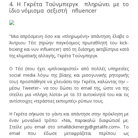
4. Η Γκρέτα Τούνμπεργκ πληρώνει με το
ίδιο νόμισμα σεξιστή nfluencer
“Μια απρόσμενη όσο και «πληρωμένη» απάντηση έλαβε ο
Άντριου Τέιτ (πρώην παγκόσμιος πρωταθλητή του kick-
boxing και νυν influencer) από τη διάσημη ακτιβίστρια κατά
της κλιματικής αλλαγής, Γκρέτα Τούνμπεργκ.
Ο Τέιτ (που έχει «μπλοκαριστεί» από πολλές υπηρεσίες
social media λόγω της βίαιης και μισογυνικής ρητορικής
του) προσπάθησε να χλευάσει την Γκρέτα, καλώντας την –
μέσω Tweeter– να του δώσει το email της, ώστε να της
στείλει μια «πλήρη λίστα» με τα 33 αυτοκίνητά του και τις
αντίστοιχες «τεράστιες εκπομπές» ρύπων τους.
Η Γκρέτα σήκωσε το γάντι και απάντησε στην πρόκληση με
έναν μοναδικό τρόπο: «Ναι, παρακαλώ διαφώτισέ με.
Στείλε μου email στο smalldickenergy@getalife.com». Το
email που έδωσε μεταφράζεται περίπου ως