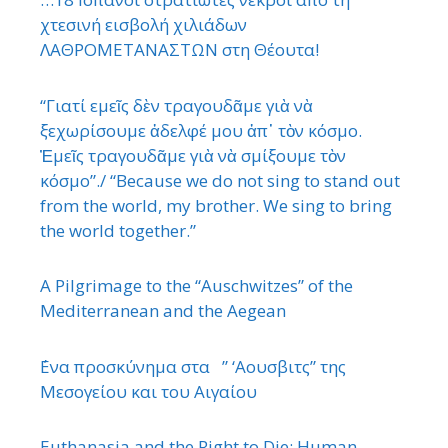
χτεσινή εισβολή χιλιάδων
ΛΑΘΡΟΜΕΤΑΝΑΣΤΩΝ στη Θέουτα!
“Γιατί εμεῖς δὲν τραγουδᾶμε γιὰ νὰ
ξεχωρίσουμε ἀδελφέ μου ἀπ᾿ τὸν κόσμο.
Ἐμεῖς τραγουδᾶμε γιὰ νὰ σμίξουμε τὸν
κόσμο”./ “Because we do not sing to stand out
from the world, my brother. We sing to bring
the world together.”
A Pilgrimage to the “Auschwitzes” of the
Mediterranean and the Aegean
΄Ενα προσκύνημα στα ” ‘Αουσβιτς” της
Μεσογείου και του Αιγαίου
Euthanasia and the Right to Die: Human