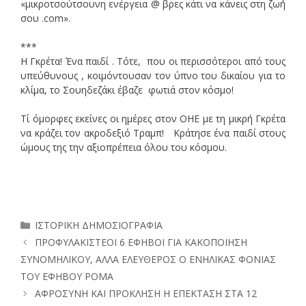
«μικροτσούτσουνη ενέργεια @ βρες κάτι να κάνεις στη ζωή
σου .com».
***
Η Γκρέτα! Ένα παιδί . Τότε, που οι περισσότεροι από τους
υπεύθυνους , κοιμόντουσαν τον ύπνο του δικαίου για το
κλίμα, το Σουηδεζάκι έβαζε φωτιά στον κόσμο!
Τί όμορφες εκείνες οι ημέρες στον ΟΗΕ με τη μικρή Γκρέτα
να κράζει τον ακροδεξιό Τραμπ! Κράτησε ένα παιδί στους
ώμους της την αξιοπρέπεια όλου του κόσμου.
Κατηγορίες
ΙΣΤΟΡΙΚΗ ΔΗΜΟΣΙΟΓΡΑΦΙΑ
ΠΡΟΦΥΛΑΚΙΣΤΕΟΙ 6 ΕΦΗΒΟΙ ΓΙΑ ΚΑΚΟΠΟΙΗΣΗ
ΣΥΝΟΜΗΛΙΚΟΥ, ΑΛΛΑ ΕΛΕΥΘΕΡΟΣ Ο ΕΝΗΛΙΚΑΣ ΦΟΝΙΑΣ
ΤΟΥ ΕΦΗΒΟΥ ΡΟΜΑ
ΑΦΡΟΣΥΝΗ ΚΑΙ ΠΡΟΚΛΗΣΗ Η ΕΠΕΚΤΑΣΗ ΣΤΑ 12