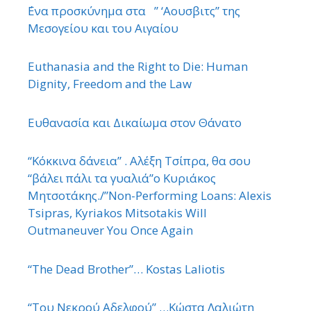
΄Ενα προσκύνημα στα ” ‘Αουσβιτς” της
Μεσογείου και του Αιγαίου
Euthanasia and the Right to Die: Human
Dignity, Freedom and the Law
Ευθανασία και Δικαίωμα στον Θάνατο
“Κόκκινα δάνεια” . Αλέξη Τσίπρα, θα σου
“βάλει πάλι τα γυαλιά”ο Κυριάκος
Μητσοτάκης./”Non-Performing Loans: Alexis
Tsipras, Kyriakos Mitsotakis Will
Outmaneuver You Once Again
“The Dead Brother”… Kostas Laliotis
“Του Νεκρού Αδελφού” …Κώστα Λαλιώτη