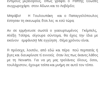
έντιμους μιζαδόρους, όπως γράφει ο Ράπτης; ΄Εδωσες
συγχωροχάρτι στον ΄Αδωνι και το Λοβέρδο;
Μπράβο! Η Τουλουπάκη και ο Παπαγγελόπουλος
έστησαν τη σκευωρία; ΄Ετσι λες κι εσύ τώρα;
Αν σε ερμήνευσε σωστά ο γιαουρτωμένος Γκέμπελς,
Αλέξη Τσίπρα, σίγουρα σύντομα, θα έχεις την ίδια με
εκείνον εμφάνιση! Με εγγύηση . Θέμα χρόνου είναι.
΄Η πρόσεχε, λοιπόν, από εδώ και πέρα πού περπατάς ή
βγες και διευκρίνισε τί εννοείς όταν λες πως έκανες λάθος
με τη Novartis. Για να μη μας τρελάνεις όλους, όσοι,
τουλάχιστον, έχουμε τσίπα και μνήμη σε αυτό τον τόπο.