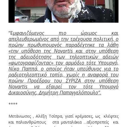
“Ε
μφανιζόμενος πιο ώριμος και
απελευθερωμένος από την τρέχουσα πολιτική, ο
πρώην πρωθυπουργός παραδέχτηκε τα λάθη
«την υπόθεση της Novartis και στην υπόθεση
της αδειοδότησης των τηλεοπτικών αδειών
«φωτογραφίζοντας» τον αρμόδιο τότε Υπουργό,
Νίκο Παππά, ο οποίος ήταν υπεύθυνος για το
ραδιοτηλεοπτικό τοπίο, χωρίς η αναφορά του
πρώην Προέδρου του ΣΥΡΙΖΑ στην υπόθεση
Novartis να εξαιρεί τον τότε Υπουργό
Δικαιοσύνης, Δημήτρη Παπαγγελόπουλο”.
****
Μετάνιωσες , Αλέξη Τσίπρα, γιατί κρέμασες, ως κλέφτες
και παλιανθρώπους στα μανταλάκια …αξιοπρεπείς και