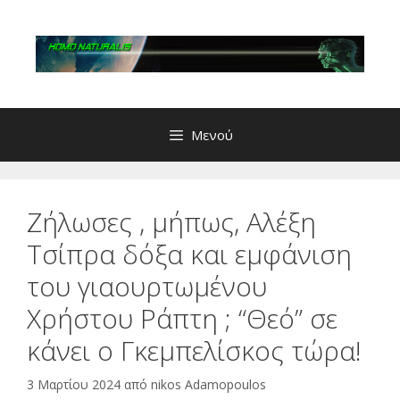
Μετάβαση
σε
περιεχόμενο
Μενού
Ζήλωσες , μήπως, Αλέξη
Τσίπρα δόξα και εμφάνιση
του γιαουρτωμένου
Χρήστου Ράπτη ; “Θεό” σε
κάνει ο Γκεμπελίσκος τώρα!
3 Μαρτίου 2024
από
nikos Adamopoulos