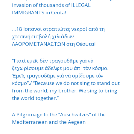
invasion of thousands of ILLEGAL
IMMIGRANTS in Ceuta!
…18 Ισπανοί στρατιώτες νεκροί από τη
χτεσινή εισβολή χιλιάδων
ΛΑΘΡΟΜΕΤΑΝΑΣΤΩΝ στη Θέουτα!
“Γιατί εμεῖς δὲν τραγουδᾶμε γιὰ νὰ
ξεχωρίσουμε ἀδελφέ μου ἀπ᾿ τὸν κόσμο.
Ἐμεῖς τραγουδᾶμε γιὰ νὰ σμίξουμε τὸν
κόσμο”./ “Because we do not sing to stand out
from the world, my brother. We sing to bring
the world together.”
A Pilgrimage to the “Auschwitzes” of the
Mediterranean and the Aegean