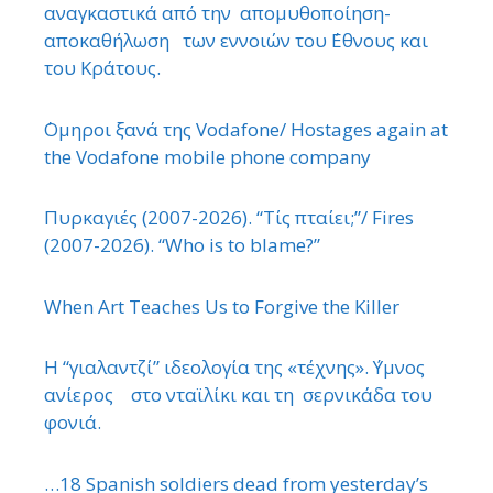
αναγκαστικά από την απομυθοποίηση-
αποκαθήλωση των εννοιών του ΄Εθνους και
του Κράτους.
΄Ομηροι ξανά της Vodafone/ Hostages again at
the Vodafone mobile phone company
Πυρκαγιές (2007-2026). “Τίς πταίει;”/ Fires
(2007-2026). “Who is to blame?”
When Art Teaches Us to Forgive the Killer
Η “γιαλαντζί” ιδεολογία της «τέχνης». ΄Υμνος
ανίερος στο νταϊλίκι και τη σερνικάδα του
φονιά.
…18 Spanish soldiers dead from yesterday’s