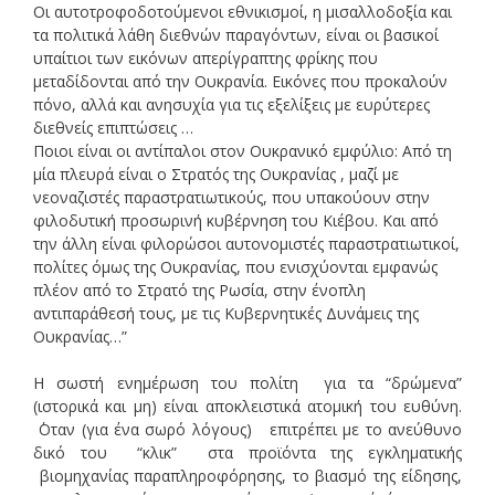
Οι αυτοτροφοδοτούμενοι εθνικισμοί, η μισαλλοδοξία και
τα πολιτικά λάθη διεθνών παραγόντων, είναι οι βασικοί
υπαίτιοι των εικόνων απερίγραπτης φρίκης που
μεταδίδονται από την Ουκρανία. Εικόνες που προκαλούν
πόνο, αλλά και ανησυχία για τις εξελίξεις με ευρύτερες
διεθνείς επιπτώσεις …
Ποιοι είναι οι αντίπαλοι στον Ουκρανικό εμφύλιο: Από τη
μία πλευρά είναι ο Στρατός της Ουκρανίας , μαζί με
νεοναζιστές παραστρατιωτικούς, που υπακούουν στην
φιλοδυτική προσωρινή κυβέρνηση του Κιέβου. Και από
την άλλη είναι φιλορώσοι αυτονομιστές παραστρατιωτικοί,
πολίτες όμως της Ουκρανίας, που ενισχύονται εμφανώς
πλέον από το Στρατό της Ρωσία, στην ένοπλη
αντιπαράθεσή τους, με τις Κυβερνητικές Δυνάμεις της
Ουκρανίας…”
Η σωστή ενημέρωση του πολίτη για τα “δρώμενα”
(ιστορικά και μη) είναι αποκλειστικά ατομική του ευθύνη.
΄Οταν (για ένα σωρό λόγους) επιτρέπει με το ανεύθυνο
δικό του “κλικ” στα προϊόντα της εγκληματικής
βιομηχανίας παραπληροφόρησης, το βιασμό της είδησης,