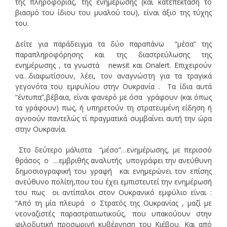
της πληροφορίας, της ενημέρωσης (και κατ΄επέκταση το
βιασμό του ίδιου του μυαλού του), είναι άξιο της τύχης
του.
Δείτε για παράδειγμα τα δύο παραπάνω “μέσα” της
παραπληροφόρησης και της διαστρεύλωσης της
ενημέρωσης , τα γνωστά newsit και
Οnalert. Επιχειρούν
να…διαφωτίσουν, λέει, τον αναγνώστη για τα τραγικά
γεγονότα του εμφυλίου στην Ουκρανία . Τα ίδια αυτά
“έντυπα”,βέβαια, είναι φανερό με όσα γράφουν (και όπως
τα γράφουν) πως, ή υπηρετούν τη στρατευμένη είδηση ή
αγνοούν παντελώς τί πραγματικά συμβαίνει αυτή την ώρα
στην Ουκρανία.
Στο δεύτερο μάλιστα “μέσο”…ενημέρωσης, με περισσό
θράσος ο …εμβριθής αναλυτής υπογράφει την ανεύθυνη
δημοσιογραφική του γραφή και ενημερώνει τον επίσης
ανεύθυνο πολίτη,που του έχει εμπιστευτεί την ενημέρωσή
του πως οι αντίπαλοι στον Ουκρανικό εμφύλιο είναι :
“Από τη μία πλευρά ο Στρατός της Ουκρανίας , μαζί με
νεοναζιστές παραστρατιωτικούς, που υπακούουν στην
φιλοδυτική προσωρινή κυβέρνηση του Κιέβου. Και από