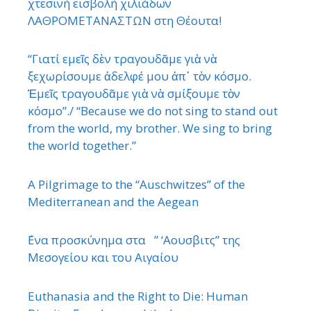
χτεσινή εισβολή χιλιάδων
ΛΑΘΡΟΜΕΤΑΝΑΣΤΩΝ στη Θέουτα!
“Γιατί εμεῖς δὲν τραγουδᾶμε γιὰ νὰ
ξεχωρίσουμε ἀδελφέ μου ἀπ᾿ τὸν κόσμο.
Ἐμεῖς τραγουδᾶμε γιὰ νὰ σμίξουμε τὸν
κόσμο”./ “Because we do not sing to stand out
from the world, my brother. We sing to bring
the world together.”
A Pilgrimage to the “Auschwitzes” of the
Mediterranean and the Aegean
΄Ενα προσκύνημα στα ” ‘Αουσβιτς” της
Μεσογείου και του Αιγαίου
Euthanasia and the Right to Die: Human