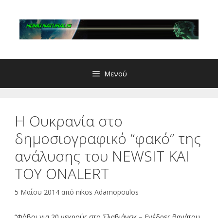
Μετάβαση
σε
περιεχόμενο
Μενού
Η Ουκρανία στο
δημοσιογραφικό “φακό” της
ανάλυσης του NEWSIT ΚΑΙ
ΤΟΥ ONALERT
5 Μαΐου 2014
από
nikos Adamopoulos
“Φόβοι για 20 νεκρούς στο Σλαβιάνσκ – Ενέδρες θανάτου