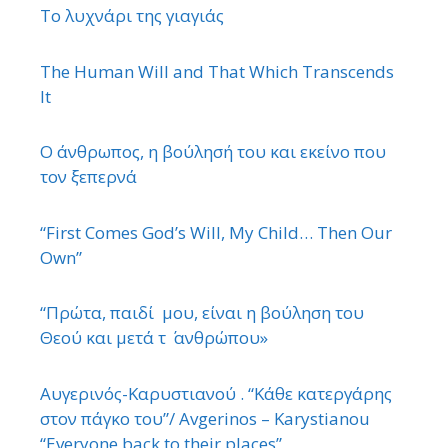
Το λυχνάρι της γιαγιάς
The Human Will and That Which Transcends
It
Ο άνθρωπος, η βούλησή του και εκείνο που
τον ξεπερνά
“First Comes God’s Will, My Child… Then Our
Own”
“Πρώτα, παιδί μου, είναι η βούληση του
Θεού και μετά τ ΄ ανθρώπου»
Αυγερινός-Καρυστιανού . “Κάθε κατεργάρης
στον πάγκο του”/ Avgerinos – Karystianou
“Εveryone back to their places”