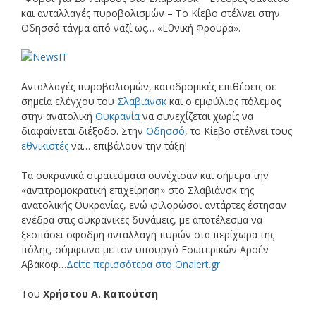
και ανταλλαγές πυροβολισμών – Το Κίεβο στέλνει στην
Οδησσό τάγμα από ναζί ως… «Εθνική Φρουρά».
Ανταλλαγές πυροβολισμών, καταδρομικές επιθέσεις σε
σημεία ελέγχου του
Σλαβιάνσκ
και ο εμφύλιος πόλεμος
στην ανατολική
Ουκρανία
να συνεχίζεται χωρίς να
διαφαίνεται διέξοδο. Στην
Οδησσό
, το Κίεβο στέλνει τους
εθνικιστές
να… επιβάλουν την τάξη!
Τα ουκρανικά στρατεύματα συνέχισαν και σήμερα την
«αντιτρομοκρατική επιχείρηση» στο Σλαβιάνσκ της
ανατολικής Ουκρανίας, ενώ φιλορώσοι αντάρτες έστησαν
ενέδρα στις ουκρανικές δυνάμεις, με αποτέλεσμα να
ξεσπάσει σφοδρή ανταλλαγή πυρών στα περίχωρα της
πόλης, σύμφωνα με τον υπουργό Εσωτερικών Αρσέν
Αβάκοφ…
Δείτε περισσότερα στο Onalert.gr
Του
Χρήστου Α. Καπούτση