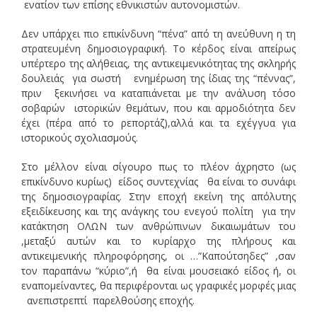
ενατίον των επίσης εθνικιστών αυτονομιστών.
Δεν υπάρχει πιο επικίνδυνη “πένα” από τη ανεύθυνη η τη
στρατευμένη δημοσιογραφική. Το κέρδος είναι απείρως
υπέρτερο της αλήθειας, της αντικειμενικότητας της σκληρής
δουλειάς για σωστή ενημέρωση της ίδιας της “πέννας”,
πριν ξεκινήσει να καταπιάνεται με την ανάλυση τόσο
σοβαρών ιστορικών θεμάτων, που και αρμοδιότητα δεν
έχει (πέρα από το ρεπορτάζ),αλλά και τα εχέγγυα για
ιστορικούς σχολιασμούς.
Στο μέλλον είναι σίγουρο πως το πλέον άχρηστο (ως
επικίνδυνο κυρίως) είδος συντεχνίας θα είναι το συνάφι
της δημοσιογραφίας. Στην εποχή εκείνη της απόλυτης
εξειδίκευσης και της ανάγκης του ενεγού πολίτη για την
κατάκτηση ΟΛΩΝ των ανθρώπινων δικαιωμάτων του
,μεταξύ αυτών και το κυρίαρχο της πλήρους και
αντικειμενικής πληροφόρησης, οι …”Καπούτσηδες” ,σαν
τον παραπάνω “κύριο”,ή θα είναι μουσειακό είδος ή, οι
εναπομείναντες, θα περιφέρονται ως γραφικές μορφές μιας
ανεπιστρεπτί παρελθούσης εποχής.