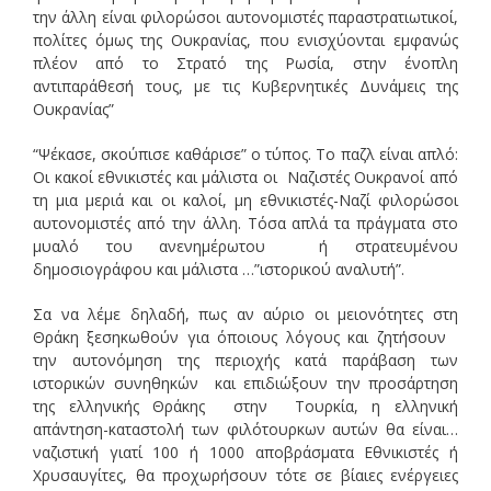
την άλλη είναι φιλορώσοι αυτονομιστές παραστρατιωτικοί,
πολίτες όμως της Ουκρανίας, που ενισχύονται εμφανώς
πλέον από το Στρατό της Ρωσία, στην ένοπλη
αντιπαράθεσή τους, με τις Κυβερνητικές Δυνάμεις της
Ουκρανίας”
“Ψέκασε, σκούπισε καθάρισε” ο τύπος. Το παζλ είναι απλό:
Οι κακοί εθνικιστές και μάλιστα οι Ναζιστές Ουκρανοί από
τη μια μεριά και οι καλοί, μη εθνικιστές-Ναζί φιλορώσοι
αυτονομιστές από την άλλη. Τόσα απλά τα πράγματα στο
μυαλό του ανενημέρωτου ή στρατευμένου
δημοσιογράφου και μάλιστα …”ιστορικού αναλυτή”.
Σα να λέμε δηλαδή, πως αν αύριο οι μειονότητες στη
Θράκη ξεσηκωθούν για όποιους λόγους και ζητήσουν
την αυτονόμηση της περιοχής κατά παράβαση των
ιστορικών συνηθηκών και επιδιώξουν την προσάρτηση
της ελληνικής Θράκης στην Τουρκία, η ελληνική
απάντηση-καταστολή των φιλότουρκων αυτών θα είναι…
ναζιστική γιατί 100 ή 1000 αποβράσματα Εθνικιστές ή
Χρυσαυγίτες, θα προχωρήσουν τότε σε βίαιες ενέργειες