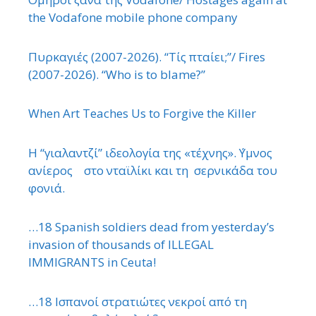
the Vodafone mobile phone company
Πυρκαγιές (2007-2026). “Τίς πταίει;”/ Fires
(2007-2026). “Who is to blame?”
When Art Teaches Us to Forgive the Killer
Η “γιαλαντζί” ιδεολογία της «τέχνης». ΄Υμνος
ανίερος στο νταϊλίκι και τη σερνικάδα του
φονιά.
…18 Spanish soldiers dead from yesterday’s
invasion of thousands of ILLEGAL
IMMIGRANTS in Ceuta!
…18 Ισπανοί στρατιώτες νεκροί από τη